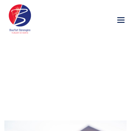
Constat D’Etat des
Lieux
→
→
Constat
Constat D’Etat des Lieux