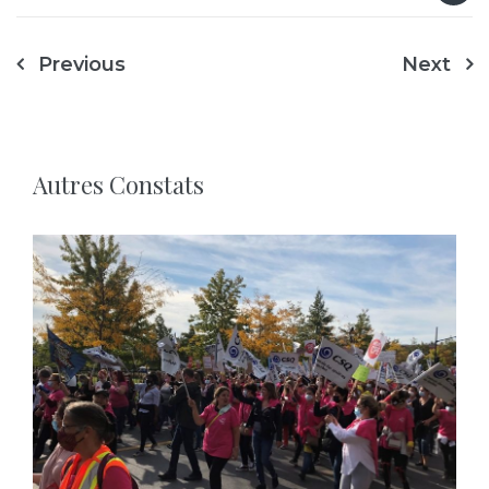
Navigation
Previous
Next
de
l’article
Autres Constats