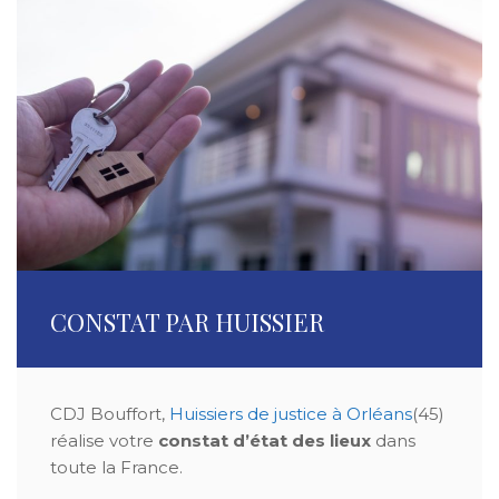
CONSTAT PAR HUISSIER
CDJ Bouffort,
Huissiers de justice à Orléans
(45)
réalise votre
constat
d’état des lieux
dans
toute la France.