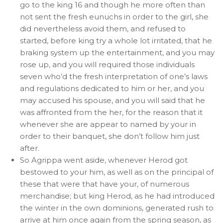
go to the king 16 and though he more often than
not sent the fresh eunuchs in order to the girl, she
did nevertheless avoid them, and refused to
started, before king try a whole lot irritated, that he
braking system up the entertainment, and you may
rose up, and you will required those individuals
seven who’d the fresh interpretation of one’s laws
and regulations dedicated to him or her, and you
may accused his spouse, and you will said that he
was affronted from the her, for the reason that it
whenever she are appear to named by your in
order to their banquet, she don’t follow him just
after.
So Agrippa went aside, whenever Herod got
bestowed to your him, as well as on the principal of
these that were that have your, of numerous
merchandise; but king Herod, as he had introduced
the winter in the own dominions, generated rush to
arrive at him once again from the spring season, as