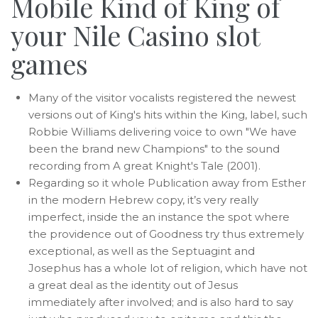
Mobile Kind of King of
your Nile Casino slot
games
Many of the visitor vocalists registered the newest
versions out of King's hits within the King, label, such
Robbie Williams delivering voice to own "We have
been the brand new Champions" to the sound
recording from A great Knight's Tale (2001).
Regarding so it whole Publication away from Esther
in the modern Hebrew copy, it’s very really
imperfect, inside the an instance the spot where
the providence out of Goodness try thus extremely
exceptional, as well as the Septuagint and
Josephus has a whole lot of religion, which have not
a great deal as the identity out of Jesus
immediately after involved; and is also hard to say