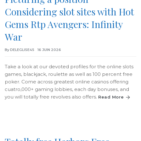
Considering slot sites with Hot
Gems Rtp Avengers: Infinity
War
By
DELEGLISE45
16 JUIN 2026
Take a look at our devoted profiles for the online slots
games, blackjack, roulette as well as 100 percent free
poker. Come across greatest online casinos offering
cuatro,000+ gaming lobbies, each day bonuses, and
you will totally free revolves also offers.
Read More