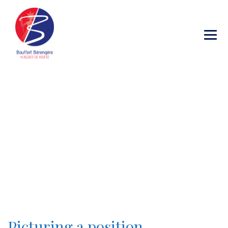
Blog
SCP Bérengère BOUFFORT
Picturing a position