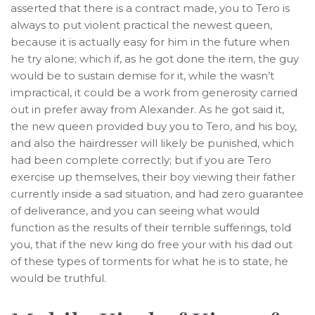
asserted that there is a contract made, you to Tero is
always to put violent practical the newest queen,
because it is actually easy for him in the future when
he try alone; which if, as he got done the item, the guy
would be to sustain demise for it, while the wasn’t
impractical, it could be a work from generosity carried
out in prefer away from Alexander. As he got said it,
the new queen provided buy you to Tero, and his boy,
and also the hairdresser will likely be punished, which
had been complete correctly; but if you are Tero
exercise up themselves, their boy viewing their father
currently inside a sad situation, and had zero guarantee
of deliverance, and you can seeing what would
function as the results of their terrible sufferings, told
you, that if the new king do free your with his dad out
of these types of torments for what he is to state, he
would be truthful.