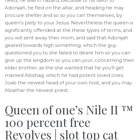
need, he was in hazard, because of his favor to
Adonijah, he fled on the altar, and heading he may
procure shelter and so so you can themselves, by
queen's piety to your Jesus. Nevertheless the queen is
significantly offended at the these types of terms, and
you will sent away their mom, and said that Adonijah
geared towards high something; which the guy
questioned you to she failed to desire him so you can
give up the kingdom so you can your, concerning their
elder brother, as the she wanted that he you’ll get
married Abishag; which he had potent loved ones,
Joab the newest head of your own host, and you may
Abiathar the newest priest.
Queen of one’s Nile II ™
100 percent free
Revolves | slot top cat