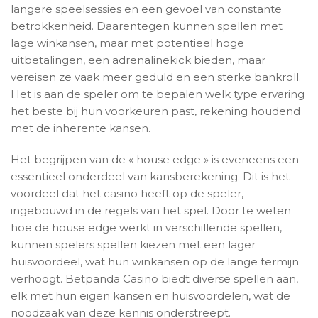
langere speelsessies en een gevoel van constante
betrokkenheid. Daarentegen kunnen spellen met
lage winkansen, maar met potentieel hoge
uitbetalingen, een adrenalinekick bieden, maar
vereisen ze vaak meer geduld en een sterke bankroll.
Het is aan de speler om te bepalen welk type ervaring
het beste bij hun voorkeuren past, rekening houdend
met de inherente kansen.
Het begrijpen van de « house edge » is eveneens een
essentieel onderdeel van kansberekening. Dit is het
voordeel dat het casino heeft op de speler,
ingebouwd in de regels van het spel. Door te weten
hoe de house edge werkt in verschillende spellen,
kunnen spelers spellen kiezen met een lager
huisvoordeel, wat hun winkansen op de lange termijn
verhoogt. Betpanda Casino biedt diverse spellen aan,
elk met hun eigen kansen en huisvoordelen, wat de
noodzaak van deze kennis onderstreept.