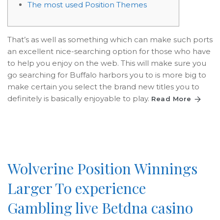
The most used Position Themes
That’s as well as something which can make such ports
an excellent nice-searching option for those who have
to help you enjoy on the web. This will make sure you
go searching for Buffalo harbors you to is more big to
make certain you select the brand new titles you to
definitely is basically enjoyable to play.
Read More
Wolverine Position Winnings
Larger To experience
Gambling live Betdna casino