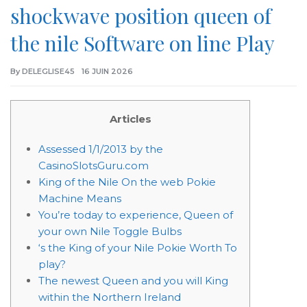
shockwave position queen of
the nile Software on line Play
By
DELEGLISE45
16 JUIN 2026
Articles
Assessed 1/1/2013 by the
CasinoSlotsGuru.com
King of the Nile On the web Pokie
Machine Means
You’re today to experience, Queen of
your own Nile Toggle Bulbs
‘s the King of your Nile Pokie Worth To
play?
The newest Queen and you will King
within the Northern Ireland