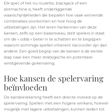
Elk spel, of het nu roulette, blackjack of een
slotmachine is, heeft onderliggende
waarschijnlijkheden die bepalen hoe vaak winnende
combinaties voorkomen en hoe hoog de
uitbetalingen zijn. Het leren herkennen van deze
kansen, zelfs op een basisniveau, stelt spelers in staat
om de « odds » beter in te schatten en te begrijpen
waarom sommige spellen inherent risicovoller zijn dan
andere. Een goed begrip van de kansen is de eerste
stap naar een meer strategische en potentieel
winstgevende gokervaring.
Hoe kansen de spelervaring
beïnvloeden
De kansberekening heeft een directe invloed op de
spelervaring. Spellen met een hogere winkans, hoewel
mogelijk met lagere uitbetalingen, kunnen leiden tot