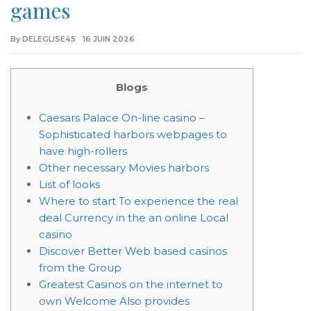
games
By
DELEGLISE45
16 JUIN 2026
Blogs
Caesars Palace On-line casino –
Sophisticated harbors webpages to
have high-rollers
Other necessary Movies harbors
List of looks
Where to start To experience the real
deal Currency in the an online Local
casino
Discover Better Web based casinos
from the Group
Greatest Casinos on the internet to
own Welcome Also provides