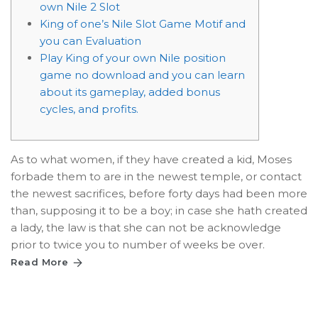
own Nile 2 Slot
King of one’s Nile Slot Game Motif and
you can Evaluation
Play King of your own Nile position
game no download and you can learn
about its gameplay, added bonus
cycles, and profits.
As to what women, if they have created a kid, Moses
forbade them to are in the newest temple, or contact
the newest sacrifices, before forty days had been more
than, supposing it to be a boy; in case she hath created
a lady, the law is that she can not be acknowledge
prior to twice you to number of weeks be over.
Read More