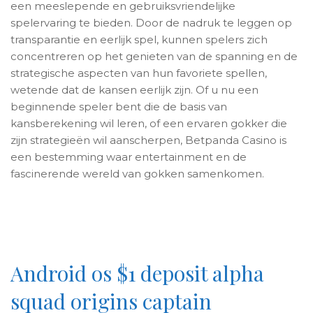
een meeslepende en gebruiksvriendelijke
spelervaring te bieden. Door de nadruk te leggen op
transparantie en eerlijk spel, kunnen spelers zich
concentreren op het genieten van de spanning en de
strategische aspecten van hun favoriete spellen,
wetende dat de kansen eerlijk zijn. Of u nu een
beginnende speler bent die de basis van
kansberekening wil leren, of een ervaren gokker die
zijn strategieën wil aanscherpen, Betpanda Casino is
een bestemming waar entertainment en de
fascinerende wereld van gokken samenkomen.
Android os $1 deposit alpha
squad origins captain