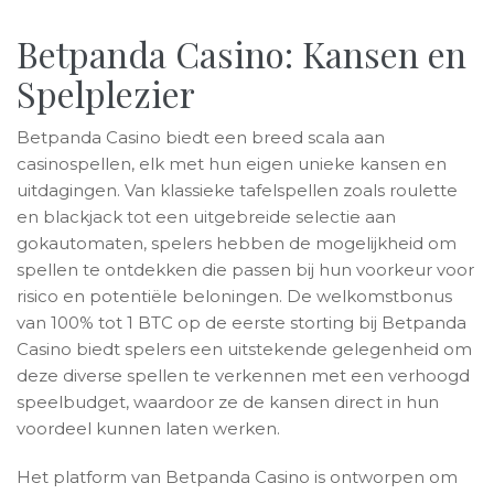
Betpanda Casino: Kansen en
Spelplezier
Betpanda Casino biedt een breed scala aan
casinospellen, elk met hun eigen unieke kansen en
uitdagingen. Van klassieke tafelspellen zoals roulette
en blackjack tot een uitgebreide selectie aan
gokautomaten, spelers hebben de mogelijkheid om
spellen te ontdekken die passen bij hun voorkeur voor
risico en potentiële beloningen. De welkomstbonus
van 100% tot 1 BTC op de eerste storting bij Betpanda
Casino biedt spelers een uitstekende gelegenheid om
deze diverse spellen te verkennen met een verhoogd
speelbudget, waardoor ze de kansen direct in hun
voordeel kunnen laten werken.
Het platform van Betpanda Casino is ontworpen om