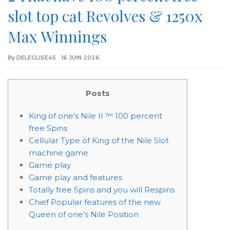
slot top cat Revolves & 1250x
Max Winnings
By
DELEGLISE45
16 JUIN 2026
Posts
King of one’s Nile II ™ 100 percent
free Spins
Cellular Type of King of the Nile Slot
machine game
Game play
Game play and features
Totally free Spins and you will Respins
Chief Popular features of the new
Queen of one’s Nile Position