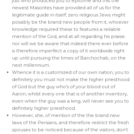
just who produced you to epitome and this the
newest Masorites have provided all of us for the
legitimate guide in itself; zero religious Jews might
possibly be the brand new people from it, whoever
knowledge required these to features a reliable
mention of the God, and at all regarding his praise;
nor will we be aware that indeed there ever before
is therefore imperfect a copy of it worldwide right
up until pursuing the times of Barchochab, on the
next millennium.
Whence it is a customized of our own nation, you to
definitely you must not make the higher priesthood
of God but the guy who’s of your blood out of
Aaron, whilst every one that is of another inventory,
even when the guy was a king, will never see you to
definitely higher priesthood.
However, she, of mention of the the brand new
laws of the Persians, and therefore restrict the fresh
spouses to be noticed because of the visitors, don’t