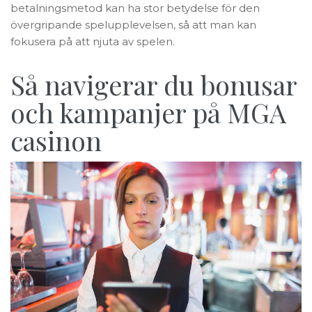
betalningsmetod kan ha stor betydelse för den
övergripande spelupplevelsen, så att man kan
fokusera på att njuta av spelen.
Så navigerar du bonusar
och kampanjer på MGA
casinon