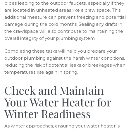
pipes leading to the outdoor faucets, especially if they
are located in unheated areas like a crawlspace. This
additional measure can prevent freezing and potential
damage during the cold months. Sealing any drafts in
the crawlspace will also contribute to maintaining the
overall integrity of your plumbing system.
Completing these tasks will help you prepare your
outdoor plumbing against the harsh winter conditions,
reducing the risk of potential leaks or breakages when
temperatures rise again in spring.
Check and Maintain
Your Water Heater for
Winter Readiness
As winter approaches, ensuring your water heater is