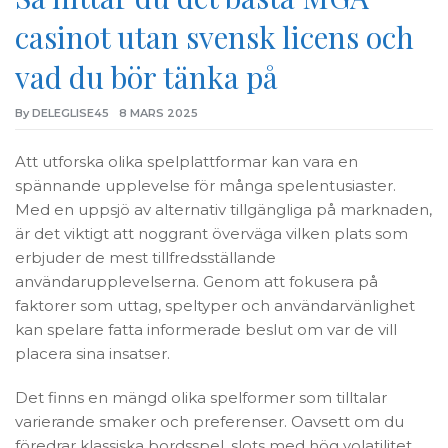
casinot utan svensk licens och
vad du bör tänka på
By
DELEGLISE45
8 MARS 2025
Att utforska olika spelplattformar kan vara en
spännande upplevelse för många spelentusiaster.
Med en uppsjö av alternativ tillgängliga på marknaden,
är det viktigt att noggrant överväga vilken plats som
erbjuder de mest tillfredsställande
användarupplevelserna. Genom att fokusera på
faktorer som uttag, speltyper och användarvänlighet
kan spelare fatta informerade beslut om var de vill
placera sina insatser.
Det finns en mängd olika spelformer som tilltalar
varierande smaker och preferenser. Oavsett om du
föredrar klassiska bordsspel, slots med hög volatilitet