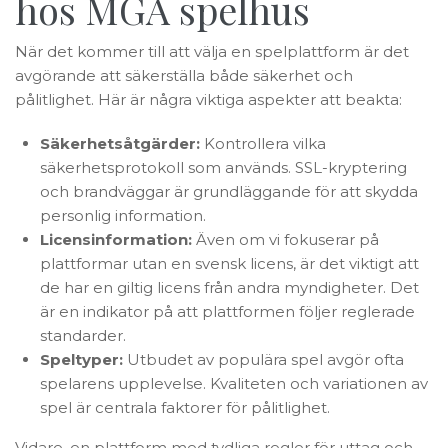
hos MGA spelhus
När det kommer till att välja en spelplattform är det
avgörande att säkerställa både säkerhet och
pålitlighet. Här är några viktiga aspekter att beakta:
Säkerhetsåtgärder:
Kontrollera vilka
säkerhetsprotokoll som används. SSL-kryptering
och brandväggar är grundläggande för att skydda
personlig information.
Licensinformation:
Även om vi fokuserar på
plattformar utan en svensk licens, är det viktigt att
de har en giltig licens från andra myndigheter. Det
är en indikator på att plattformen följer reglerade
standarder.
Speltyper:
Utbudet av populära spel avgör ofta
spelarens upplevelse. Kvaliteten och variationen av
spel är centrala faktorer för pålitlighet.
Vidare, en plattform med tydliga regler för uttag och