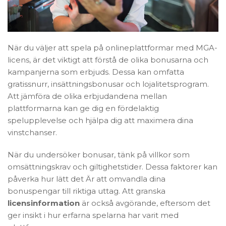
När du väljer att spela på onlineplattformar med MGA-
licens, är det viktigt att förstå de olika bonusarna och
kampanjerna som erbjuds. Dessa kan omfatta
gratissnurr, insättningsbonusar och lojalitetsprogram.
Att jämföra de olika erbjudandena mellan
plattformarna kan ge dig en fördelaktig
spelupplevelse och hjälpa dig att maximera dina
vinstchanser.
När du undersöker bonusar, tänk på villkor som
omsättningskrav och giltighetstider. Dessa faktorer kan
påverka hur lätt det Är att omvandla dina
bonuspengar till riktiga uttag. Att granska
licensinformation
är också avgörande, eftersom det
ger insikt i hur erfarna spelarna har varit med