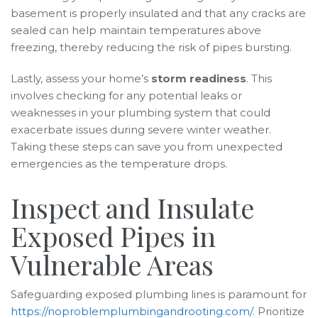
basement is properly insulated and that any cracks are
sealed can help maintain temperatures above
freezing, thereby reducing the risk of pipes bursting.
Lastly, assess your home’s
storm readiness
. This
involves checking for any potential leaks or
weaknesses in your plumbing system that could
exacerbate issues during severe winter weather.
Taking these steps can save you from unexpected
emergencies as the temperature drops.
Inspect and Insulate
Exposed Pipes in
Vulnerable Areas
Safeguarding exposed plumbing lines is paramount for
https://noproblemplumbingandrooting.com/
. Prioritize