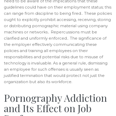
need to be aware of the implications that these
guidelines could have on their employment status; this
can range from discipline to being fired․ These policies
ought to explicitly prohibit accessing, receiving, storing
or distributing pornographic material using company
machines or networks․ Repercussions must be
clarified and uniformly enforced․ The significance of
the employer effectively communicating these
policies and training all employees on their
responsibilities and potential risks due to misuse of
technology is invaluable. As a general rule, dismissing
an employee for such offenses is usually seen as
justified termination that would protect not just the
organization but also its workforce.
Pornography Addiction
and Its Effect on Job