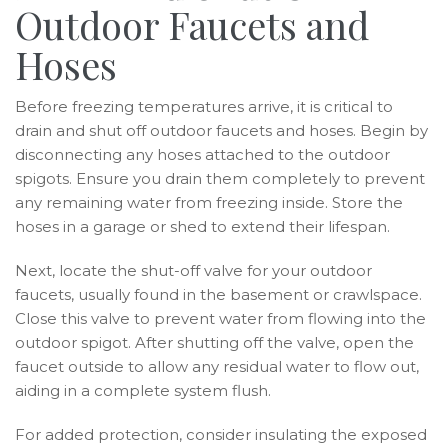
Outdoor Faucets and
Hoses
Before freezing temperatures arrive, it is critical to
drain and shut off outdoor faucets and hoses. Begin by
disconnecting any hoses attached to the outdoor
spigots. Ensure you drain them completely to prevent
any remaining water from freezing inside. Store the
hoses in a garage or shed to extend their lifespan.
Next, locate the shut-off valve for your outdoor
faucets, usually found in the basement or crawlspace.
Close this valve to prevent water from flowing into the
outdoor spigot. After shutting off the valve, open the
faucet outside to allow any residual water to flow out,
aiding in a complete system flush.
For added protection, consider insulating the exposed