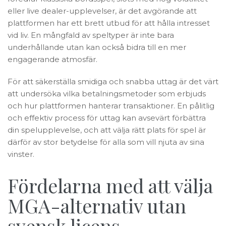
eller live dealer-upplevelser, är det avgörande att
plattformen har ett brett utbud för att hålla intresset
vid liv. En mångfald av speltyper är inte bara
underhållande utan kan också bidra till en mer
engagerande atmosfär.
För att säkerställa smidiga och snabba uttag är det värt
att undersöka vilka betalningsmetoder som erbjuds
och hur plattformen hanterar transaktioner. En pålitlig
och effektiv process för uttag kan avsevärt förbättra
din spelupplevelse, och att välja rätt plats för spel är
därför av stor betydelse för alla som vill njuta av sina
vinster.
Fördelarna med att välja
MGA-alternativ utan
svensk licens