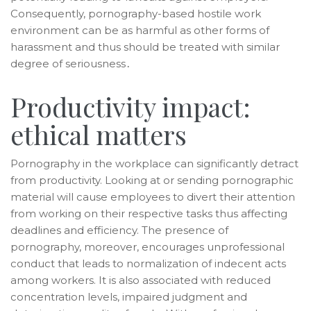
Consequently, pornography-based hostile work
environment can be as harmful as other forms of
harassment and thus should be treated with similar
degree of seriousness․
Productivity impact:
ethical matters
Pornography in the workplace can significantly detract
from productivity. Looking at or sending pornographic
material will cause employees to divert their attention
from working on their respective tasks thus affecting
deadlines and efficiency. The presence of
pornography, moreover, encourages unprofessional
conduct that leads to normalization of indecent acts
among workers. It is also associated with reduced
concentration levels, impaired judgment and