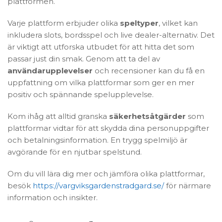
plattformen.
Varje plattform erbjuder olika
speltyper
, vilket kan
inkludera slots, bordsspel och live dealer-alternativ. Det
är viktigt att utforska utbudet för att hitta det som
passar just din smak. Genom att ta del av
användarupplevelser
och recensioner kan du få en
uppfattning om vilka plattformar som ger en mer
positiv och spännande spelupplevelse.
Kom ihåg att alltid granska
säkerhetsåtgärder
som
plattformar vidtar för att skydda dina personuppgifter
och betalningsinformation. En trygg spelmiljö är
avgörande för en njutbar spelstund.
Om du vill lära dig mer och jämföra olika plattformar,
besök
https://vargviksgardenstradgard.se/
för närmare
information och insikter.