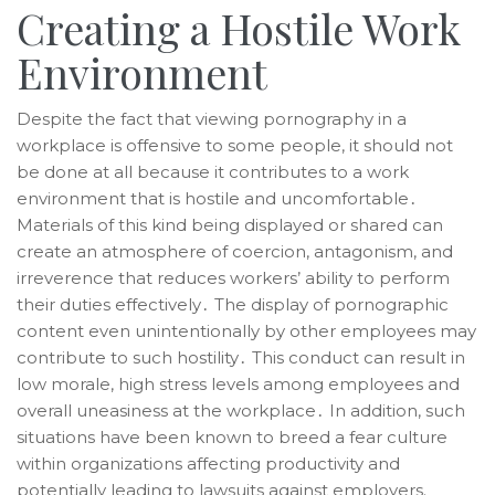
Creating a Hostile Work
Environment
Despite the fact that viewing pornography in a
workplace is offensive to some people, it should not
be done at all because it contributes to a work
environment that is hostile and uncomfortable․
Materials of this kind being displayed or shared can
create an atmosphere of coercion, antagonism, and
irreverence that reduces workers’ ability to perform
their duties effectively․ The display of pornographic
content even unintentionally by other employees may
contribute to such hostility․ This conduct can result in
low morale, high stress levels among employees and
overall uneasiness at the workplace․ In addition, such
situations have been known to breed a fear culture
within organizations affecting productivity and
potentially leading to lawsuits against employers.