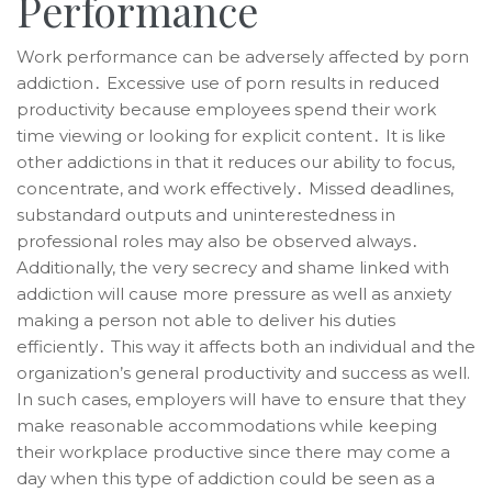
Performance
Work performance can be adversely affected by porn
addiction․ Excessive use of porn results in reduced
productivity because employees spend their work
time viewing or looking for explicit content․ It is like
other addictions in that it reduces our ability to focus,
concentrate, and work effectively․ Missed deadlines,
substandard outputs and uninterestedness in
professional roles may also be observed always․
Additionally, the very secrecy and shame linked with
addiction will cause more pressure as well as anxiety
making a person not able to deliver his duties
efficiently․ This way it affects both an individual and the
organization’s general productivity and success as well.
In such cases, employers will have to ensure that they
make reasonable accommodations while keeping
their workplace productive since there may come a
day when this type of addiction could be seen as a