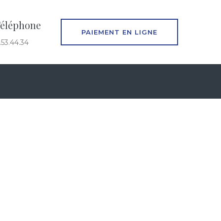
éléphone
PAIEMENT EN LIGNE
.53.44.34