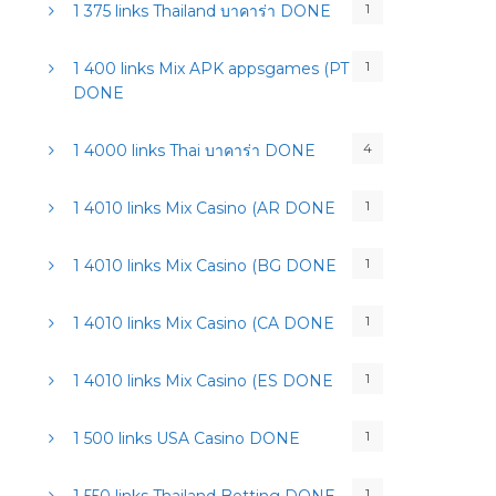
1
1 375 links Thailand บาคาร่า DONE
1
1 400 links Mix APK appsgames (PT
DONE
4
1 4000 links Thai บาคาร่า DONE
1
1 4010 links Mix Casino (AR DONE
1
1 4010 links Mix Casino (BG DONE
1
1 4010 links Mix Casino (CA DONE
1
1 4010 links Mix Casino (ES DONE
1
1 500 links USA Casino DONE
1