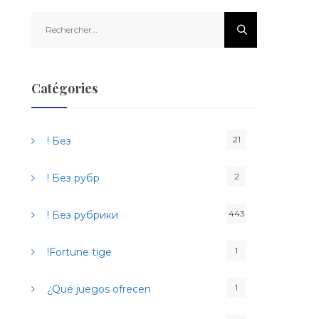
R
e
c
h
e
Catégories
r
c
h
21
! Без
e
r
2
! Без рубр
:
443
! Без рубрики
1
!Fortune tige
1
¿Qué juegos ofrecen