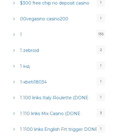
1
$300 free chip no deposit casino
1
00vegasino casino200
135
1
2
1 zebroid
1
1 інд
1
1-xbeti18034
1
1 100 links Italy Roulette (DONE
3
1 110 links Mix Casino (DONE
1
1 1100 links English Frt trigger DONE