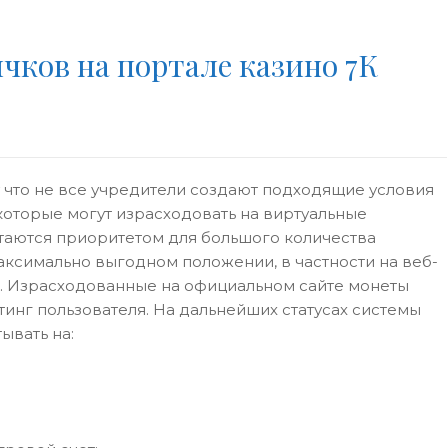
чков на портале казино 7К
у что не все учредители создают подходящие условия
 которые могут израсходовать на виртуальные
таются приоритетом для большого количества
аксимально выгодном положении, в частности на веб-
и. Израсходованные на официальном сайте монеты
инг пользователя. На дальнейших статусах системы
ывать на: