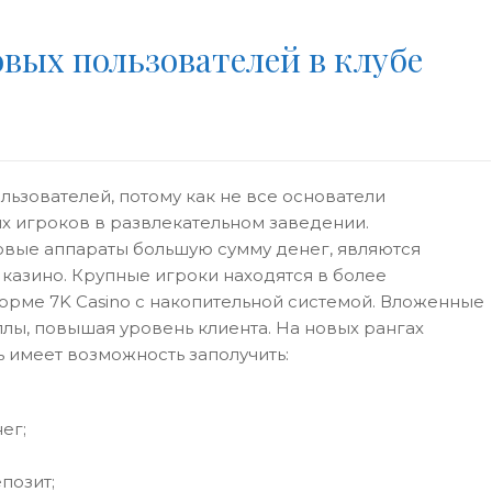
вых пользователей в клубе
льзователей, потому как не все основатели
х игроков в развлекательном заведении.
ровые аппараты большую сумму денег, являются
казино. Крупные игроки находятся в более
рме 7K Casino с накопительной системой. Вложенные
лы, повышая уровень клиента. На новых рангах
 имеет возможность заполучить:
ег;
позит;