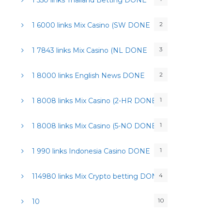
1 550 links Thailand Betting DONE
2
1 6000 links Mix Casino (SW DONE
3
1 7843 links Mix Casino (NL DONE
2
1 8000 links English News DONE
1
1 8008 links Mix Casino (2-HR DONE
1
1 8008 links Mix Casino (5-NO DONE
1
1 990 links Indonesia Casino DONE
4
114980 links Mix Crypto betting DONE
10
10