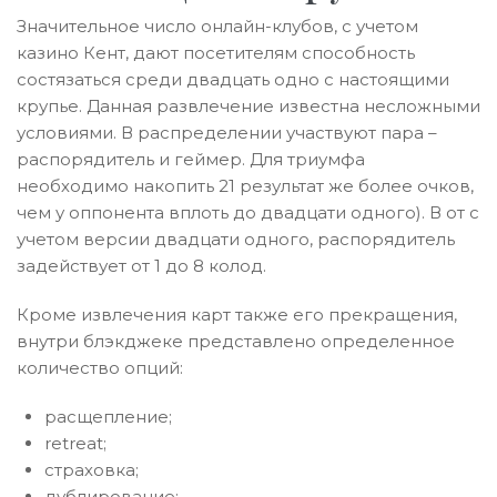
Значительное число онлайн-клубов, с учетом
казино Кент, дают посетителям способность
состязаться среди двадцать одно с настоящими
крупье. Данная развлечение известна несложными
условиями. В распределении участвуют пара –
распорядитель и геймер. Для триумфа
необходимо накопить 21 результат же более очков,
чем у оппонента вплоть до двадцати одного). В от с
учетом версии двадцати одного, распорядитель
задействует от 1 до 8 колод.
Кроме извлечения карт также его прекращения,
внутри блэкджеке представлено определенное
количество опций:
расщепление;
retreat;
страховка;
дублирование;