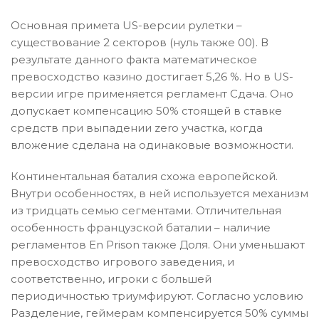
Основная примета US-версии рулетки –
существование 2 секторов (нуль также 00). В
результате данного факта математическое
превосходство казино достигает 5,26 %. Но в US-
версии игре применяется регламент Сдача. Оно
допускает компенсацию 50% стоящей в ставке
средств при выпадении zero участка, когда
вложение сделана на одинаковые возможности.
Континентальная баталия схожа европейской.
Внутри особенностях, в ней используется механизм
из тридцать семью сегментами. Отличительная
особенность французской баталии – наличие
регламентов En Prison также Доля. Они уменьшают
превосходство игрового заведения, и
соответственно, игроки с большей
периодичностью триумфируют. Согласно условию
Разделение, геймерам компенсируется 50% суммы