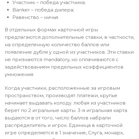
Участник – победа участника;
Banker – победа дилера;
Равенство – ничья.
В отдельных формах карточной игры
предлагаются дополнительные ставки, в частности,
на определенную количество баллов или
появление дубля у одной из участников. Эти ставки
не признаются mandatory, но оплачиваются с
задействованием предельных коэффициентов
умножения.
Когда участники, расположенные за игровым
пространством, производят платежи, крупье
начинает выдавать колоду. любая из участников
берет по 2 игральные карты. 3-я игральная карта
выдаются в от того, число баллов набрали
распределитель и игрок. Единица в карточной
игре определяется в 1 значение, Слуга, монарх,