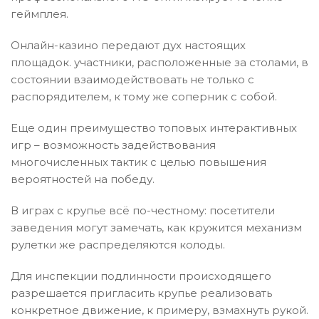
геймплея.
Онлайн-казино передают дух настоящих
площадок. участники, расположенные за столами, в
состоянии взаимодействовать не только с
распорядителем, к тому же соперник с собой.
Еще один преимущество топовых интерактивных
игр – возможность задействования
многочисленных тактик с целью повышения
вероятностей на победу.
В играх с крупье всё по-честному: посетители
заведения могут замечать, как кружится механизм
рулетки же распределяются колоды.
Для инспекции подлинности происходящего
разрешается пригласить крупье реализовать
конкретное движение, к примеру, взмахнуть рукой.