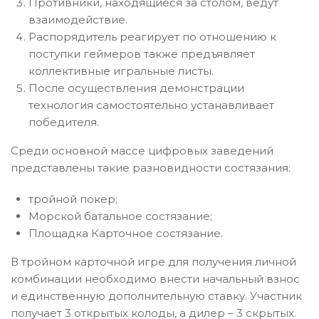
Противники, находящиеся за столом, ведут
взаимодействие.
Распорядитель реагирует по отношению к
поступки геймеров также предъявляет
коллективные игральные листы.
После осуществления демонстрации
технология самостоятельно устанавливает
победителя.
Среди основной массе цифровых заведений
представлены такие разновидности состязания:
тройной покер;
Морской батальное состязание;
Площадка Карточное состязание.
В тройном карточной игре для получения личной
комбинации необходимо внести начальный взнос
и единственную дополнительную ставку. Участник
получает 3 открытых колоды, а дилер – 3 скрытых.