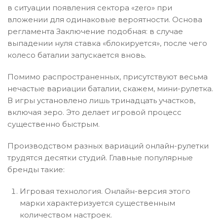
в ситуации появления сектора «zero» при
вложении для одинаковые вероятности. Основа
регламента Заключение подобная: в случае
выпадении нуля ставка «блокируется», после чего
колесо баталии запускается вновь.
Помимо распространенных, присутствуют весьма
нечастые вариации баталии, скажем, мини-рулетка.
В игры установлено лишь тринадцать участков,
включая зеро. Это делает игровой процесс
существенно быстрым.
Производством разных вариаций онлайн-рулетки
трудятся десятки студий. Главные популярные
бренды такие:
Игровая технология. Онлайн-версия этого
марки характеризуется существенным
количеством настроек.