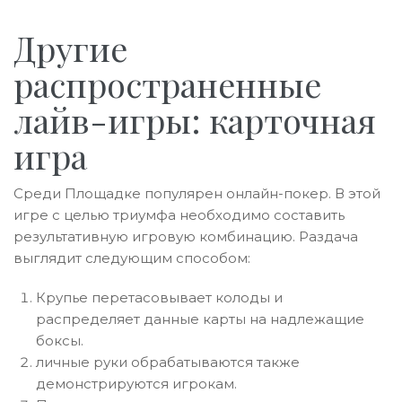
Другие
распространенные
лайв-игры: карточная
игра
Среди Площадке популярен онлайн-покер. В этой
игре с целью триумфа необходимо составить
результативную игровую комбинацию. Раздача
выглядит следующим способом:
Крупье перетасовывает колоды и
распределяет данные карты на надлежащие
боксы.
личные руки обрабатываются также
демонстрируются игрокам.