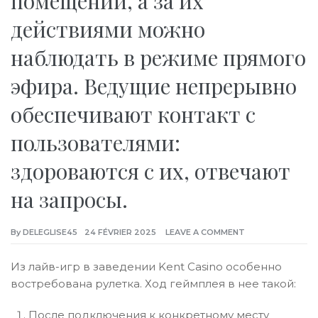
помещений, а за их
действиями можно
наблюдать в режиме прямого
эфира. Ведущие непрерывно
обеспечивают контакт с
пользователями:
здороваются с их, отвечают
на запросы.
By
DELEGLISE45
24 FÉVRIER 2025
LEAVE A COMMENT
Из лайв-игр в заведении Kent Casino особенно
востребована рулетка. Ход геймплея в нее такой:
После подключения к конкретному месту