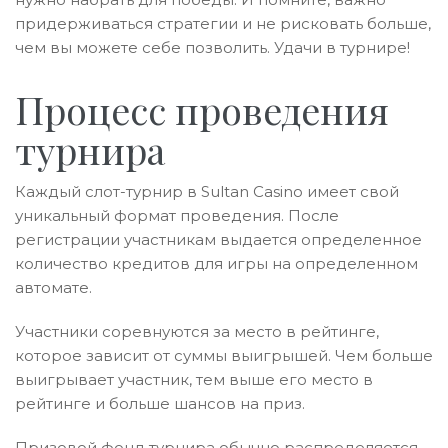
придерживаться стратегии и не рисковать больше,
чем вы можете себе позволить. Удачи в турнире!
Процесс проведения
турнира
Каждый слот-турнир в Sultan Casino имеет свой
уникальный формат проведения. После
регистрации участникам выдается определенное
количество кредитов для игры на определенном
автомате.
Участники соревнуются за место в рейтинге,
которое зависит от суммы выигрышей. Чем больше
выигрывает участник, тем выше его место в
рейтинге и больше шансов на приз.
Призовой фонд турнира обычно распределяется