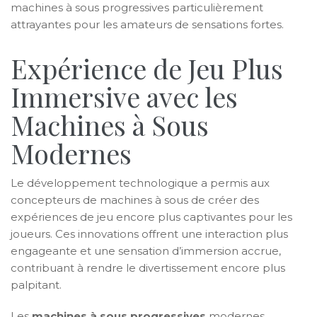
machines à sous progressives particulièrement
attrayantes pour les amateurs de sensations fortes.
Expérience de Jeu Plus
Immersive avec les
Machines à Sous
Modernes
Le développement technologique a permis aux
concepteurs de machines à sous de créer des
expériences de jeu encore plus captivantes pour les
joueurs. Ces innovations offrent une interaction plus
engageante et une sensation d’immersion accrue,
contribuant à rendre le divertissement encore plus
palpitant.
Les
machines à sous progressives
modernes