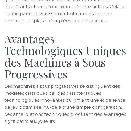
envoûtants et leurs fonctionnalités interactives. Cela se
traduit par un divertissement plus intense et une
sensation de plaisir décuplée pour les joueurs.
Avantages
Technologiques Uniques
des Machines à Sous
Progressives
Les machines à sous progressives se distinguent des
modèles classiques par des caractéristiques
technologiques innovantes qui offrent une expérience
de jeu optimisée. Au-delà d’une simple comparaison,
ces améliorations techniques procurent des avantages
significatifs aux joueurs.