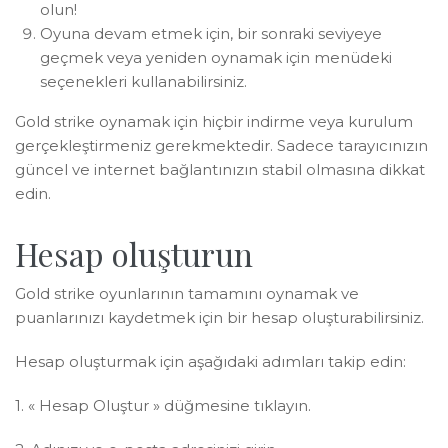
olun!
Oyuna devam etmek için, bir sonraki seviyeye
geçmek veya yeniden oynamak için menüdeki
seçenekleri kullanabilirsiniz.
Gold strike oynamak için hiçbir indirme veya kurulum
gerçekleştirmeniz gerekmektedir. Sadece tarayıcınızın
güncel ve internet bağlantınızın stabil olmasına dikkat
edin.
Hesap oluşturun
Gold strike oyunlarının tamamını oynamak ve
puanlarınızı kaydetmek için bir hesap oluşturabilirsiniz.
Hesap oluşturmak için aşağıdaki adımları takip edin:
1. « Hesap Oluştur » düğmesine tıklayın.