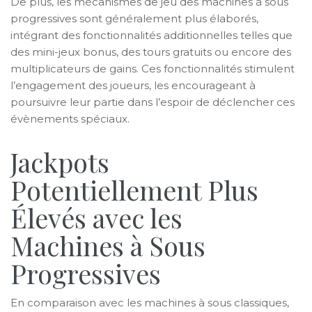
De plus, les mécanismes de jeu des machines à sous
progressives sont généralement plus élaborés,
intégrant des fonctionnalités additionnelles telles que
des mini-jeux bonus, des tours gratuits ou encore des
multiplicateurs de gains. Ces fonctionnalités stimulent
l’engagement des joueurs, les encourageant à
poursuivre leur partie dans l’espoir de déclencher ces
évènements spéciaux.
Jackpots
Potentiellement Plus
Élevés avec les
Machines à Sous
Progressives
En comparaison avec les machines à sous classiques,