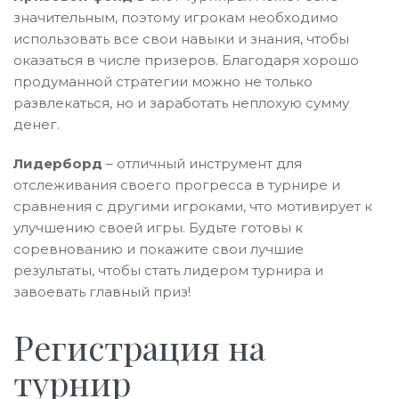
значительным, поэтому игрокам необходимо
использовать все свои навыки и знания, чтобы
оказаться в числе призеров. Благодаря хорошо
продуманной стратегии можно не только
развлекаться, но и заработать неплохую сумму
денег.
Лидерборд
– отличный инструмент для
отслеживания своего прогресса в турнире и
сравнения с другими игроками, что мотивирует к
улучшению своей игры. Будьте готовы к
соревнованию и покажите свои лучшие
результаты, чтобы стать лидером турнира и
завоевать главный приз!
Регистрация на
турнир