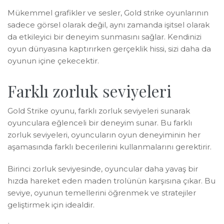
Mükemmel grafikler ve sesler, Gold strike oyunlarının
sadece görsel olarak değil, aynı zamanda işitsel olarak
da etkileyici bir deneyim sunmasını sağlar. Kendinizi
oyun dünyasına kaptırırken gerçeklik hissi, sizi daha da
oyunun içine çekecektir.
Farklı zorluk seviyeleri
Gold Strike oyunu, farklı zorluk seviyeleri sunarak
oyunculara eğlenceli bir deneyim sunar. Bu farklı
zorluk seviyeleri, oyuncuların oyun deneyiminin her
aşamasında farklı becerilerini kullanmalarını gerektirir.
Birinci zorluk seviyesinde, oyuncular daha yavaş bir
hızda hareket eden maden trolünün karşısına çıkar. Bu
seviye, oyunun temellerini öğrenmek ve stratejiler
geliştirmek için idealdir.