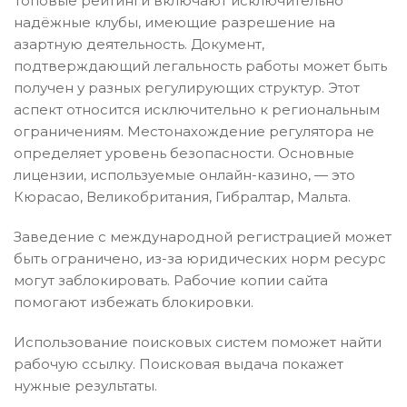
Топовые рейтинги включают исключительно
надёжные клубы, имеющие разрешение на
азартную деятельность. Документ,
подтверждающий легальность работы может быть
получен у разных регулирующих структур. Этот
аспект относится исключительно к региональным
ограничениям. Местонахождение регулятора не
определяет уровень безопасности. Основные
лицензии, используемые онлайн-казино, — это
Кюрасао, Великобритания, Гибралтар, Мальта.
Заведение с международной регистрацией может
быть ограничено, из-за юридических норм ресурс
могут заблокировать. Рабочие копии сайта
помогают избежать блокировки.
Использование поисковых систем поможет найти
рабочую ссылку. Поисковая выдача покажет
нужные результаты.