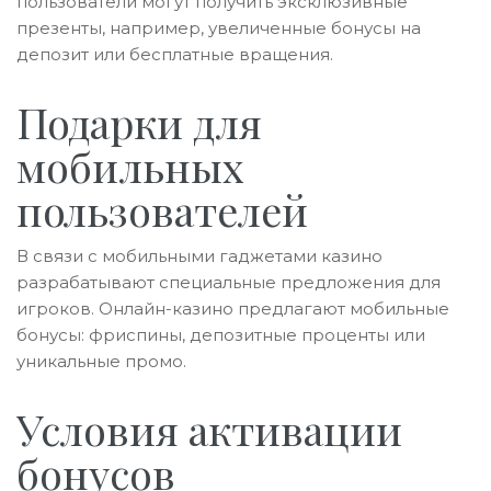
пользователи могут получить эксклюзивные
презенты, например, увеличенные бонусы на
депозит или бесплатные вращения.
Подарки для
мобильных
пользователей
В связи с мобильными гаджетами казино
разрабатывают специальные предложения для
игроков. Онлайн-казино предлагают мобильные
бонусы: фриспины, депозитные проценты или
уникальные промо.
Условия активации
бонусов