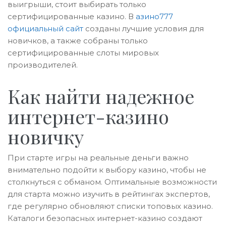
выигрыши, стоит выбирать только
сертифицированные казино. В
азино777
официальный сайт
созданы лучшие условия для
новичков, а также собраны только
сертифицированные слоты мировых
производителей.
Как найти надежное
интернет-казино
новичку
При старте игры на реальные деньги важно
внимательно подойти к выбору казино, чтобы не
столкнуться с обманом. Оптимальные возможности
для старта можно изучить в рейтингах экспертов,
где регулярно обновляют списки топовых казино.
Каталоги безопасных интернет-казино создают