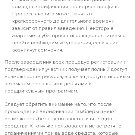
команда верификации проверяет профиль.
Процесс анализа может занять от
краткосрочного до длительного времени,
зависит от правил заведения. Некоторые
азартные клубы просят игрока дополнительно
пройти необходимые уточнения, если у них
возникнут сомнения.
После завершения всех процедур регистрации и
подтверждения участник получает полный доступ
возможностям ресурса, включая доступ к игровым
автоматам с реальными деньгами и
поощрительным программам.
Следует обратить внимание на то, что после
прохождения верификации гэмблеры имеют
возможность безопасно вносить и выводить
средства. К тому же пользователи не встретят с
ограничениями при выводе средств, которые