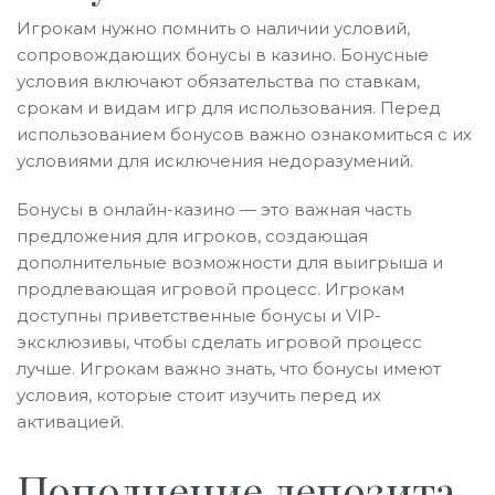
Игрокам нужно помнить о наличии условий,
сопровождающих бонусы в казино. Бонусные
условия включают обязательства по ставкам,
срокам и видам игр для использования. Перед
использованием бонусов важно ознакомиться с их
условиями для исключения недоразумений.
Бонусы в онлайн-казино — это важная часть
предложения для игроков, создающая
дополнительные возможности для выигрыша и
продлевающая игровой процесс. Игрокам
доступны приветственные бонусы и VIP-
эксклюзивы, чтобы сделать игровой процесс
лучше. Игрокам важно знать, что бонусы имеют
условия, которые стоит изучить перед их
активацией.
Пополнение депозита