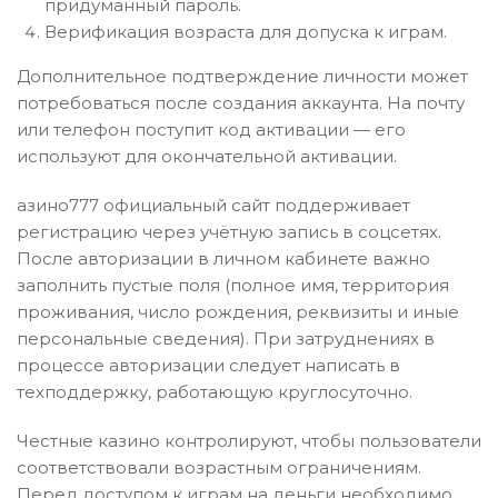
придуманный пароль.
Верификация возраста для допуска к играм.
Дополнительное подтверждение личности может
потребоваться после создания аккаунта. На почту
или телефон поступит код активации — его
используют для окончательной активации.
азино777 официальный сайт поддерживает
регистрацию через учётную запись в соцсетях.
После авторизации в личном кабинете важно
заполнить пустые поля (полное имя, территория
проживания, число рождения, реквизиты и иные
персональные сведения). При затруднениях в
процессе авторизации следует написать в
техподдержку, работающую круглосуточно.
Честные казино контролируют, чтобы пользователи
соответствовали возрастным ограничениям.
Перед доступом к играм на деньги необходимо