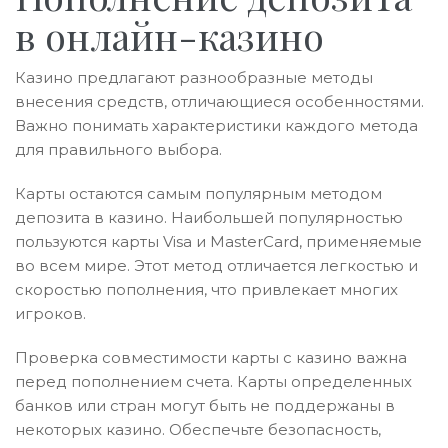
в онлайн-казино
Казино предлагают разнообразные методы
внесения средств, отличающиеся особенностями.
Важно понимать характеристики каждого метода
для правильного выбора.
Карты остаются самым популярным методом
депозита в казино. Наибольшей популярностью
пользуются карты Visa и MasterCard, применяемые
во всем мире. Этот метод отличается легкостью и
скоростью пополнения, что привлекает многих
игроков.
Проверка совместимости карты с казино важна
перед пополнением счета. Карты определенных
банков или стран могут быть не поддержаны в
некоторых казино. Обеспечьте безопасность,