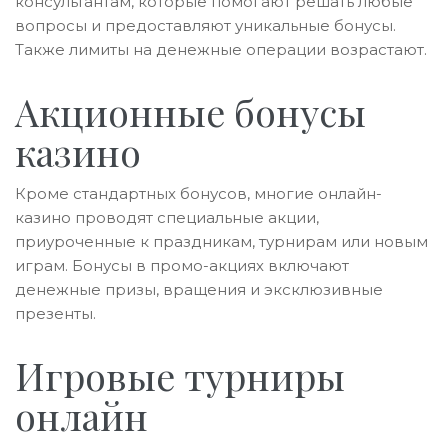
консультантам, которые помогают решать любые
вопросы и предоставляют уникальные бонусы.
Также лимиты на денежные операции возрастают.
Акционные бонусы
казино
Кроме стандартных бонусов, многие онлайн-
казино проводят специальные акции,
приуроченные к праздникам, турнирам или новым
играм. Бонусы в промо-акциях включают
денежные призы, вращения и эксклюзивные
презенты.
Игровые турниры
онлайн