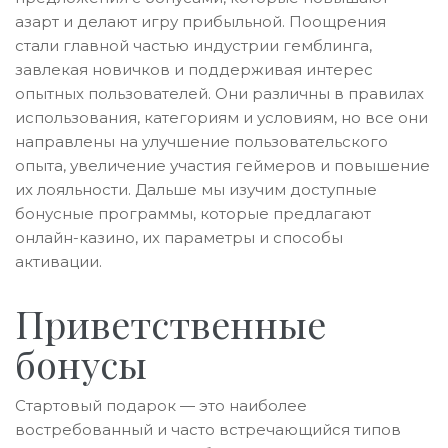
азарт и делают игру прибыльной. Поощрения
стали главной частью индустрии гемблинга,
завлекая новичков и поддерживая интерес
опытных пользователей. Они различны в правилах
использования, категориям и условиям, но все они
направлены на улучшение пользовательского
опыта, увеличение участия геймеров и повышение
их лояльности. Дальше мы изучим доступные
бонусные программы, которые предлагают
онлайн-казино, их параметры и способы
активации.
Приветственные
бонусы
Стартовый подарок — это наиболее
востребованный и часто встречающийся типов