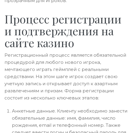
прозрачным для игроков.
Процесс регистрации
и подтверждения на
сайте казино
Регистрационный процесс является обязательной
процедурой для любого нового игрока,
мечтающего играть геймплей с реальными
средствами. На этом шаге игрок создает свою
учетную запись и открывает доступ к азартным
развлечениям и призам. Форма регистрации
состоит из несколько ключевых этапов:
Анкетные данные. Клиенту необходимо занести
обязательные данные: имя, фамилия, число
рождения, email и телефонный номер. Также
следует ввести логин и безопасный пароль для