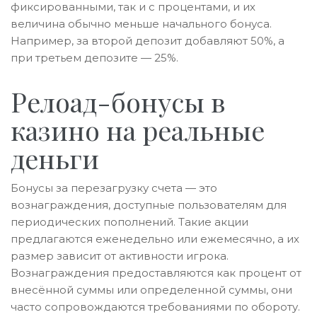
фиксированными, так и с процентами, и их
величина обычно меньше начального бонуса.
Например, за второй депозит добавляют 50%, а
при третьем депозите — 25%.
Релоад-бонусы в
казино на реальные
деньги
Бонусы за перезагрузку счета — это
вознаграждения, доступные пользователям для
периодических пополнений. Такие акции
предлагаются еженедельно или ежемесячно, а их
размер зависит от активности игрока.
Вознаграждения предоставляются как процент от
внесённой суммы или определенной суммы, они
часто сопровождаются требованиями по обороту.