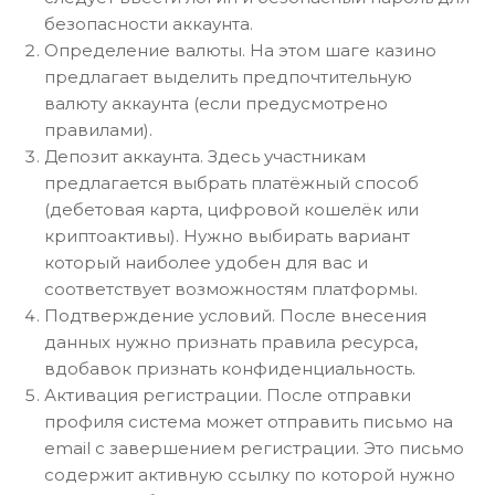
безопасности аккаунта.
Определение валюты. На этом шаге казино
предлагает выделить предпочтительную
валюту аккаунта (если предусмотрено
правилами).
Депозит аккаунта. Здесь участникам
предлагается выбрать платёжный способ
(дебетовая карта, цифровой кошелёк или
криптоактивы). Нужно выбирать вариант
который наиболее удобен для вас и
соответствует возможностям платформы.
Подтверждение условий. После внесения
данных нужно признать правила ресурса,
вдобавок признать конфиденциальность.
Активация регистрации. После отправки
профиля система может отправить письмо на
email с завершением регистрации. Это письмо
содержит активную ссылку по которой нужно