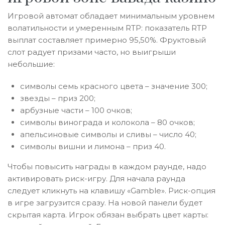
Игровой автомат обладает минимальным уровнем
волатильности и умеренным RTP: показатель RTP
выплат составляет примерно 95,50%. Фруктовый
слот радует призами часто, но выигрыши
небольшие:
символы семь красного цвета – значение 300;
звезды – приз 200;
арбузные части – 100 очков;
символы винограда и колокола – 80 очков;
апельсиновые символы и сливы – число 40;
символы вишни и лимона – приз 40.
Чтобы повысить награды в каждом раунде, надо
активировать риск-игру. Для начала раунда
следует кликнуть на клавишу «Gamble». Риск-опция
в игре загрузится сразу. На новой панели будет
скрытая карта. Игрок обязан выбрать цвет карты: