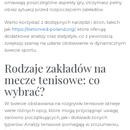
omawiają poszczególne aspekty gry, otrzymasz pełny
obraz sytuacji przed rozpoczęciem zakładów.
Warto korzystać z dostępnych narzędzi i stron, takich
jak
https://betonred-poland.org/
, które oferują
dodatkowe analizy oraz statystyki, co z pewnością
zwiększy szansę na udane obstawianie w dynamicznym
świecie sportu.
Rodzaje zakładów na
mecze tenisowe: co
wybrać?
W świecie obstawiania na rozgrywki tenisowe istnieje
wiele różnych opcji, które mogą przyciągnąć uwagę
zarówno początkujących, jak i doświadczonych
typerów. Analizy tenisowe pomagają w zrozumieniu,