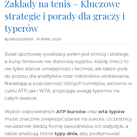
Zakłady na tenis – Kluczowe
strategie i porady dla graczy i
typerów
By
DELEGLISE45
15 AVRIL 2025
Świat sportowej rywalizacji pełen jest emocji i strategii,
a kursy tenisowe nie stanowią wyjątku. Każdy mecz to
nie tylko starcie umiejętności i techniki, ale także pole
do popisu dla analityków oraz miłośników obstawiania.
Narastająca popularność różnych turniejów, zarówno w
cyklu ATP, jak i WTA, przyciąga uwagę typerów na
całym świecie.
Wybór odpowiednich
ATP kursów
oraz
wta typów
może znacznie zwiększyć szanse na sukces. Uczestnicy
nieustannie śledzą formę zawodników, ich statystyki, a
także analizują różne
typy dnia
, aby podejmować