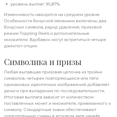
уровень выплат: 95,87%.
Изменчивость находится на среднем уровне.
Особенности бонусной механики включены два
бонусных символа, раунд удвоения, призовой
режим Toppling Reels и дополнительные
множители. Вдобавок могут встретиться четыре
джекпот-опции.
Символика и призы
Любая выпавшая призовая цепочка из тройки
символов, четырех повторяющихся или пяти
одинаковых идентичных изображений добавляет
деньги при выпадении по последовательности.
Итоговая выплата зависит от количеством
поставленных монет и множителя, привязанного к
символу. Стандартные знаки обеспечивают
определенные суммы в игровом зале vavada: