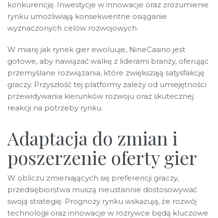
konkurencję. Inwestycje w innowacje oraz zrozumienie
rynku umożliwiają konsekwentne osiąganie
wyznaczonych celów rozwojowych.
W miarę jak rynek gier ewoluuje, NineCasino jest
gotowe, aby nawiązać walkę z liderami branży, oferując
przemyślane rozwiązania, które zwiększają satysfakcję
graczy. Przyszłość tej platformy zależy od umiejętności
przewidywania kierunków rozwoju oraz skutecznej
reakcji na potrzeby rynku.
Adaptacja do zmian i
poszerzenie oferty gier
W obliczu zmieniających się preferencji graczy,
przedsiębiorstwa muszą nieustannie dostosowywać
swoją strategię. Prognozy rynku wskazują, że rozwój
technologii oraz innowacje w rozrywce będą kluczowe