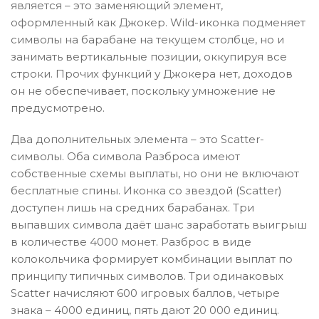
является – это заменяющий элемент,
оформленный как Джокер. Wild-иконка подменяет
символы на барабане на текущем столбце, но и
занимать вертикальные позиции, оккупируя все
строки. Прочих функций у Джокера нет, доходов
он не обеспечивает, поскольку умножение не
предусмотрено.
Два дополнительных элемента – это Scatter-
символы. Оба символа Разброса имеют
собственные схемы выплаты, но они не включают
бесплатные спины. Иконка со звездой (Scatter)
доступен лишь на средних барабанах. Три
выпавших символа даёт шанс заработать выигрыш
в количестве 4000 монет. Разброс в виде
колокольчика формирует комбинации выплат по
принципу типичных символов. Три одинаковых
Scatter начисляют 600 игровых баллов, четыре
знака – 4000 единиц, пять дают 20 000 единиц.