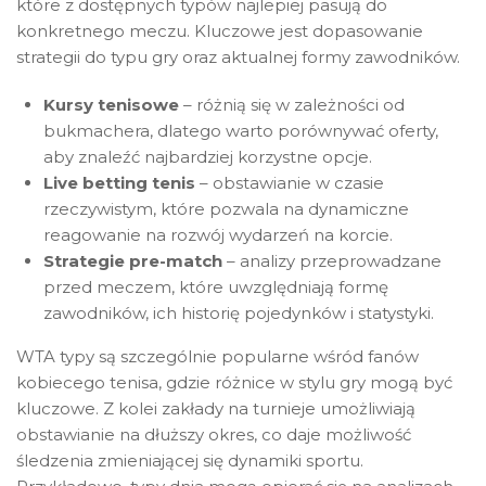
które z dostępnych typów najlepiej pasują do
konkretnego meczu. Kluczowe jest dopasowanie
strategii do typu gry oraz aktualnej formy zawodników.
Kursy tenisowe
– różnią się w zależności od
bukmachera, dlatego warto porównywać oferty,
aby znaleźć najbardziej korzystne opcje.
Live betting tenis
– obstawianie w czasie
rzeczywistym, które pozwala na dynamiczne
reagowanie na rozwój wydarzeń na korcie.
Strategie pre-match
– analizy przeprowadzane
przed meczem, które uwzględniają formę
zawodników, ich historię pojedynków i statystyki.
WTA typy są szczególnie popularne wśród fanów
kobiecego tenisa, gdzie różnice w stylu gry mogą być
kluczowe. Z kolei zakłady na turnieje umożliwiają
obstawianie na dłuższy okres, co daje możliwość
śledzenia zmieniającej się dynamiki sportu.