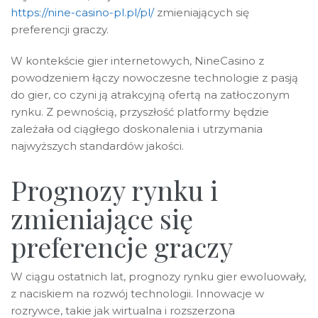
https://nine-casino-pl.pl/pl/
zmieniających się
preferencji graczy.
W kontekście gier internetowych, NineCasino z
powodzeniem łączy nowoczesne technologie z pasją
do gier, co czyni ją atrakcyjną ofertą na zatłoczonym
rynku. Z pewnością, przyszłość platformy będzie
zależała od ciągłego doskonalenia i utrzymania
najwyższych standardów jakości.
Prognozy rynku i
zmieniające się
preferencje graczy
W ciągu ostatnich lat, prognozy rynku gier ewoluowały,
z naciskiem na rozwój technologii. Innowacje w
rozrywce, takie jak wirtualna i rozszerzona