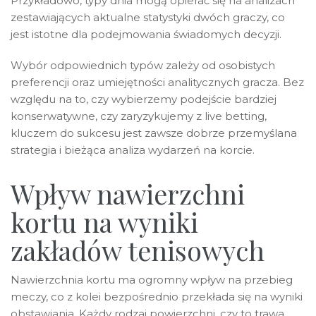
Przykładowo, typy dnia mogą opierać się na analizach
zestawiających aktualne statystyki dwóch graczy, co
jest istotne dla podejmowania świadomych decyzji.
Wybór odpowiednich typów zależy od osobistych
preferencji oraz umiejętności analitycznych gracza. Bez
względu na to, czy wybierzemy podejście bardziej
konserwatywne, czy zaryzykujemy z live betting,
kluczem do sukcesu jest zawsze dobrze przemyślana
strategia i bieżąca analiza wydarzeń na korcie.
Wpływ nawierzchni
kortu na wyniki
zakładów tenisowych
Nawierzchnia kortu ma ogromny wpływ na przebieg
meczy, co z kolei bezpośrednio przekłada się na wyniki
obstawiania. Każdy rodzaj powierzchni, czy to trawa,