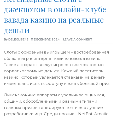
джекпотом в онлайн-клубе
вавада казино на реальные
деньги
By
DELEGLISE45
11 DÉCEMBRE 2024
LEAVE A COMMENT
Слоты с основным выигрышем – востребованная
область игр в интернет казино вавада казино.
Такие аппараты влекут игроков возможностью
сорвать огромные деньги. Каждый посетитель
казино, который увлекается ставками на деньги,
имеет шанс испыть фортуну и взять большой приз.
Лицензионные аппараты с увеличивающимися,
общими, обособленными и разными типами
главных призов генерируют почти все лучшие
разработчики игр. Среди прочих – NetEnt, Amatic,