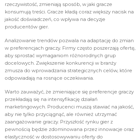
rzeczywistość, zmieniają sposób, w jaki gracze
konsumują treści. Gracze kładą coraz większy nacisk na
jakość doświadczeń, co wpływa na decyzje
producentów gier.
Analizowanie trendów pozwala na adaptację do zmian
w preferencjach graczy. Firmy często poszerzają ofertę,
aby sprostać wymaganiom różnorodnych grup
docelowych. Zwiększenie konkurencji w branży
zmusza do wprowadzania strategicznych celów, które
odpowiadają na rosnące oczekiwania.
Warto zauważyć, że zmieniające się preferencje graczy
przekładają się na intensyfikację działań
marketingowych. Producenci muszą stawiać na jakość,
aby nie tylko przyciągnąć, ale również utrzymać
zaangażowanie graczy. Przyszłość rynku gier z
pewnością będzie zdominowana przez innowacje oraz
elastyczność w dostosowywaniu oferty do