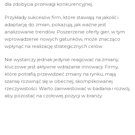
dla zdobycia przewagi konkurencyjnej.
Przykłady sukcesów firm, które stawiają na jakość i
adaptację do zmian, pokazują, jak ważne jest
analizowanie trendów. Poszerzenie oferty gier, w tym
wprowadzenie nowych gatunków, może znacząco
wpłynąć na realizację strategicznych celów.
Nie wystarczy jednak jedynie reagować na zmiany;
kluczowe jest aktywne wdrażanie innowacji. Firmy,
które potrafią przewidzieć zmiany na rynku, mają
szansę rozwinąć się w obecnej, skomplikowanej
rzeczywistości. Warto zainwestować w badania i rozwój,
aby pozostać na czołowej pozycji w branży.