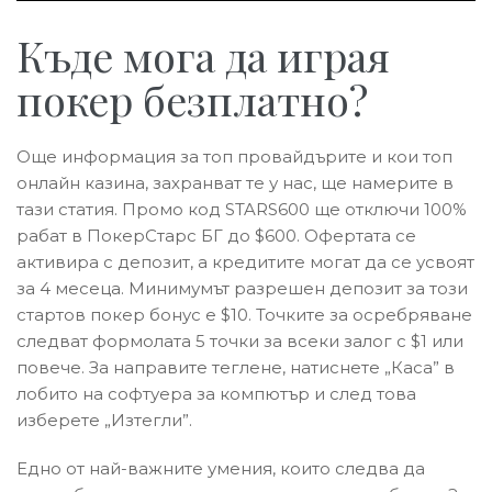
Къде мога да играя
покер безплатно?
Още информация за топ провайдърите и кои топ
онлайн казина, захранват те у нас, ще намерите в
тази статия. Промо код STARS600 ще отключи 100%
рабат в ПокерСтарс БГ до $600. Офертата се
активира с депозит, а кредитите могат да се усвоят
за 4 месеца. Минимумът разрешен депозит за този
стартов покер бонус е $10. Точките за осребряване
следват формолата 5 точки за всеки залог с $1 или
повече. За направите теглене, натиснете „Каса” в
лобито на софтуера за компютър и след това
изберете „Изтегли”.
Едно от най-важните умения, които следва да