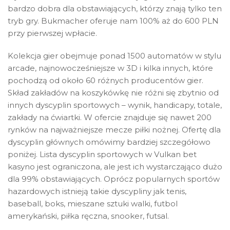
bardzo dobra dla obstawiających, którzy znają tylko ten
tryb gry. Bukmacher oferuje nam 100% aż do 600 PLN
przy pierwszej wpłacie.
Kolekcja gier obejmuje ponad 1500 automatów w stylu
arcade, najnowocześniejsze w 3D i kilka innych, które
pochodzą od około 60 różnych producentów gier.
Skład zakładów na koszykówkę nie różni się zbytnio od
innych dyscyplin sportowych – wynik, handicapy, totale,
zakłady na ćwiartki. W ofercie znajduje się nawet 200
rynków na najważniejsze mecze piłki nożnej. Ofertę dla
dyscyplin głównych omówimy bardziej szczegółowo
poniżej. Lista dyscyplin sportowych w Vulkan bet
kasyno jest ograniczona, ale jest ich wystarczająco dużo
dla 99% obstawiających. Oprócz popularnych sportów
hazardowych istnieją takie dyscypliny jak tenis,
baseball, boks, mieszane sztuki walki, futbol
amerykański, piłka ręczna, snooker, futsal.