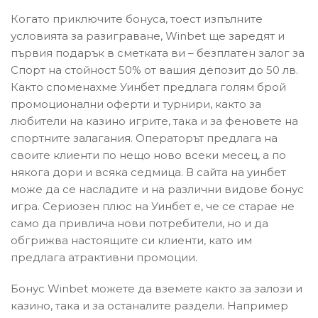
Когато приключите бонуса, тоест изпълните
условията за разиграване, Winbet ще заредят и
първия подарък в сметката ви – безплатен залог за
Спорт на стойност 50% от вашия депозит до 50 лв.
Както споменахме Уинбет предлага голям брой
промоционални оферти и турнири, както за
любители на казино игрите, така и за феновете на
спортните залагания. Операторът предлага на
своите клиенти по нещо ново всеки месец, а по
някога дори и всяка седмица. В сайта на уинбет
може да се насладите и на различни видове бонус
игра. Сериозен плюс на Уинбет е, че се старае не
само да привлича нови потребители, но и да
обгрижва настоящите си клиенти, като им
предлага атрактивни промоции.
Бонус Winbet можете да вземете както за залози и
казино, така и за останалите раздели. Например