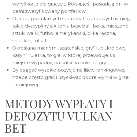
weryfikacja dla graczy z Polski, jeśli posiadają oni w
pełni zweryfikowany portfel kiwi.
Oprócz popularnych sportów hazardowych istnieją
takie dyscypliny jak tenis, baseball, boks, mieszane
sztuki walki, futbol amerykański, piłka ręczna,
snooker, futsal.
Określana mianem „szatańskiej gry” lub „królowej
kasyn” ruletka, to gra, w której przewiduje się
miejsce wypadnięcia kulki na kole do gry.
By osiągać wysokie pozycje na liście rankingowej,
trzeba często grać i uzyskiwać dobre wyniki w grze
turniejowej.
METODY WYPŁATY I
DEPOZYTU VULKAN
BET