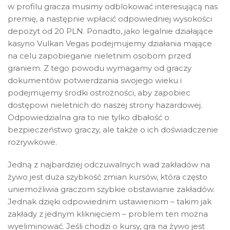
w profilu gracza musimy odblokować interesującą nas
premię, a następnie wpłacić odpowiedniej wysokości
depozyt od 20 PLN. Ponadto, jako legalnie działające
kasyno Vulkan Vegas podejmujemy działania mające
na celu zapobieganie nieletnim osobom przed
graniem. Z tego powodu wymagamy od graczy
dokumentów potwierdzania swojego wieku i
podejmujemy środki ostrożności, aby zapobiec
dostępowi nieletnich do naszej strony hazardowej.
Odpowiedzialna gra to nie tylko dbałość o
bezpieczeństwo graczy, ale także o ich doświadczenie
rozrywkowe.
Jedną z najbardziej odczuwalnych wad zakładów na
żywo jest duża szybkość zmian kursów, która często
uniemożliwia graczom szybkie obstawianie zakładów.
Jednak dzięki odpowiednim ustawieniom – takim jak
zakłady z jednym kliknięciem – problem ten można
wyeliminować. Jeśli chodzi o kursy, gra na żywo jest