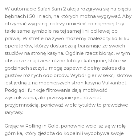
W automacie Safari Sam 2 akcja rozgrywa się na pięciu
bębnach i 50 liniach, na których można wygrywać. Aby
otrzymać wygraną, należy umieścić co najmniej trzy
takie same symbole na tej samej linii od lewej do
prawej. W strefie na żywo możemy znaleźć tylko kilku
operatorów, którzy dostarczają transmisje ze swoich
studiów na stronę kasyna. Ogólnie rzecz biorąc, w tym
obszarze znajdziesz różne lobby i kategorie, które w
godzinach szczytu mogą zapewnić pełny zakres dla
gustów różnych odbiorców. Wybór gier w sekcji slotów
jest jedną z najmocniejszych stron kasyna Vulkanbet.
Podgląd i funkcje filtrowania dają możliwość
wyszukiwania, ale przewijanie jest również
przyjemnością, ponieważ wiele tytułów to prawdziwe
rarytasy.
Grając w Rolling in Gold, ponownie wcielisz się w rolę
górnika, który zjeżdża do kopalni i wydobywa swoje