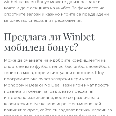
winbet начален бонус можете да използвате в
която и да е секцията на уинбет. За феновете на
спортните залози и казино игрите са предвидени
множество специални предложения.
Предлага ли Winbet
мобилен бонус?
Може да очаквате най-добрите коефициенти на
спортове като футбол, тенис, баскетбол, волейбол,
тенис на маса, дори и виртуални спортове. Шоу
програмите включват хазартни игри като
Monopoly и Deal or No Deal. Тези игри имат прости
правила и големи награди, като предлагат
интересно изживяване, което се различава от
класическите live казино игри. Несъмнено най-
важният въпрос, който си задават всички играчи за