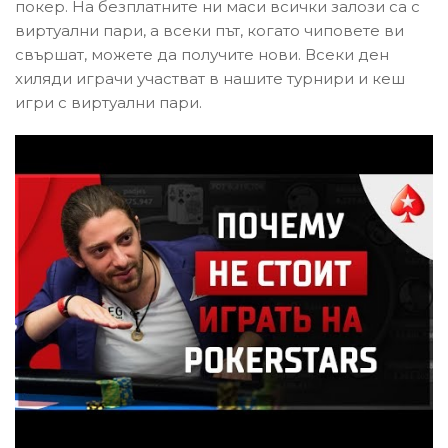
покер. На безплатните ни маси всички залози са с
виртуални пари, а всеки път, когато чиповете ви
свършат, можете да получите нови. Всеки ден
хиляди играчи участват в нашите турнири и кеш
игри с виртуални пари.