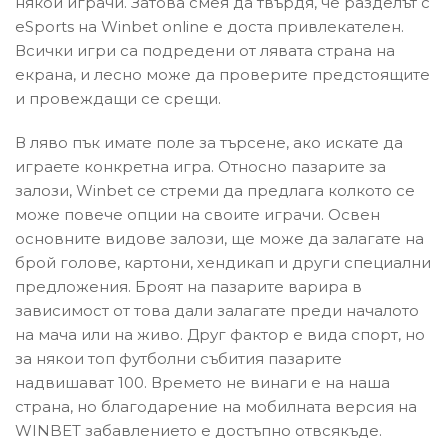
някои играчи. Затова смея да твърдя, че разделът с
eSports на Winbet online е доста привлекателен.
Всички игри са подредени от лявата страна на
екрана, и лесно може да проверите предстоящите
и провеждащи се срещи.
В ляво пък имате поле за търсене, ако искате да
играете конкретна игра. Относно пазарите за
залози, Winbet се стреми да предлага колкото се
може повече опции на своите играчи. Освен
основните видове залози, ще може да залагате на
брой голове, картони, хендикап и други специални
предложения. Броят на пазарите варира в
зависимост от това дали залагате преди началото
на мача или на живо. Друг фактор е вида спорт, но
за някои топ футболни събития пазарите
надвишават 100. Времето не винаги е на наша
страна, но благодарение на мобилната версия на
WINBET забавлението е достъпно отвсякъде.