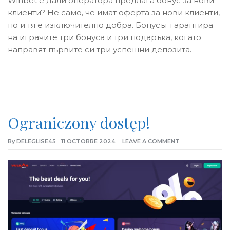
Winbet е дали оператора предлага бонус за нови
клиенти? Не само, че имат оферта за нови клиенти,
но и тя е изключително добра. Бонусът гарантира
на играчите три бонуса и три подаръка, когато
направят първите си три успешни депозита.
Ograniczony dostęp!
By
DELEGLISE45
11 OCTOBRE 2024
LEAVE A COMMENT