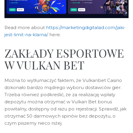
Read more about
https://marketingdigitalad.com/jaki-
jest-limit-na-klarna/
here.
ZAKŁADY ESPORTOWE
W VULKAN BET
Można to wytłumaczyć faktem, że Vulkanbet Casino
dokonało bardzo mądrego wyboru dostawców gier.
Trzeba również podkreślić, że za realizację wpłaty
depozytu można otrzymać w Vulkan Bet bonus
powitalny, dostępny od razu po rejestracji. Sprawdź, jak
otrzymać 50 darmowych spinów bez depozytu, o
czym piszemy nieco niżej.