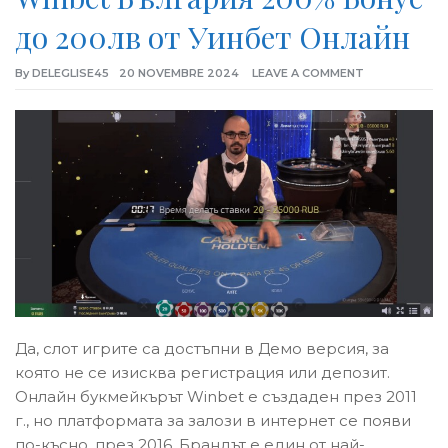
до 200лв от Уинбет Онлайн
By
DELEGLISE45
20 NOVEMBRE 2024
LEAVE A COMMENT
Да, слот игрите са достъпни в Демо версия, за
която не се изисква регистрация или депозит.
Онлайн букмейкърът Winbet е създаден през 2011
г., но платформата за залози в интернет се появи
по-късно, през 2016. Брандът е един от най-