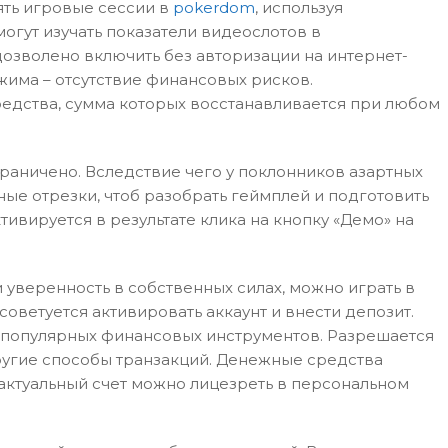
ять игровые сессии в
pokerdom
, используя
гут изучать показатели видеослотов в
озволено включить без авторизации на интернет-
има – отсутствие финансовых рисков.
едства, сумма которых восстанавливается при любом
аничено. Вследствие чего у поклонников азартных
ые отрезки, чтоб разобрать геймплей и подготовить
ивируется в результате клика на кнопку «Демо» на
уверенность в собственных силах, можно играть в
 советуется активировать аккаунт и внести депозит.
популярных финансовых инструментов. Разрешается
другие способы транзакций. Денежные средства
 актуальный счет можно лицезреть в персональном