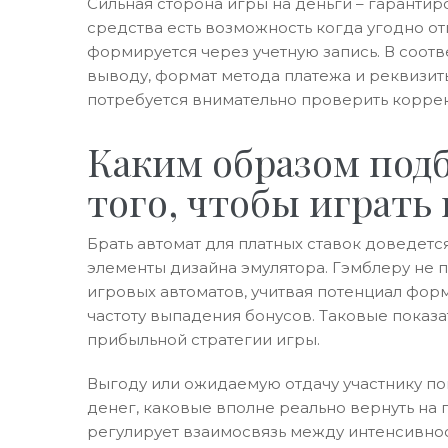
Сильная сторона игры на деньги – гаранти
средства есть возможность когда угодно о
формируется через учетную запись. В соот
выводу, формат метода платежа и реквизи
потребуется внимательно проверить корре
Каким образом под
того, чтобы играть
Брать автомат для платных ставок доведетс
элементы дизайна эмулятора. Гэмблеру не 
игровых автоматов, учитвая потенциал фор
частоту выпадения бонусов. Таковые показ
прибыльной стратегии игры.
Выгоду или ожидаемую отдачу участнику п
денег, каковые вполне реально вернуть на
регулирует взаимосвязь между интенсивность