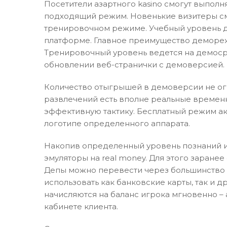
Посетители азартного kasino смогут выполн
подходящий режим. Новенькие визитеры смо
тренировочном режиме. Учебный уровень д
платформе. Главное преимущество демореж
Тренировочный уровень ведется на демоср
обновлении веб-странички с демоверсией.
Количество отыгрышей в демоверсии не огр
развлечений есть вполне реальные временн
эффективную тактику. Бесплатный режим акт
логотипе определенного аппарата.
Накопив определенный уровень познаний и 
эмуляторы на real money. Для этого заранее
Депы можно перевести через большинство 
использовать как банковские карты, так и 
начисляются на баланс игрока мгновенно –
кабинете клиента.