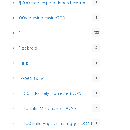
1
$300 free chip no deposit casino
1
00vegasino casino200
135
1
2
1 zebroid
1
1 інд
1
1-xbeti18034
1
1 100 links Italy Roulette (DONE
3
1 110 links Mix Casino (DONE
1
1 1100 links English Frt trigger DONE