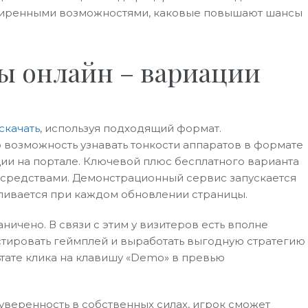
ширенными возможностями, каковые повышают шансы
ы онлайн – вариации
скачать
, используя подходящий формат.
возможность узнавать тонкости аппаратов в формате
ции на портале. Ключевой плюс бесплатного варианта
 средствами. Демонстрационный сервис запускается
ливается при каждом обновлении страницы.
ичено. В связи с этим у визитеров есть вполне
стировать геймплей и выработать выгодную стратегию
ьтате клика на клавишу «Demo» в превью
веренность в собственных силах, игрок сможет