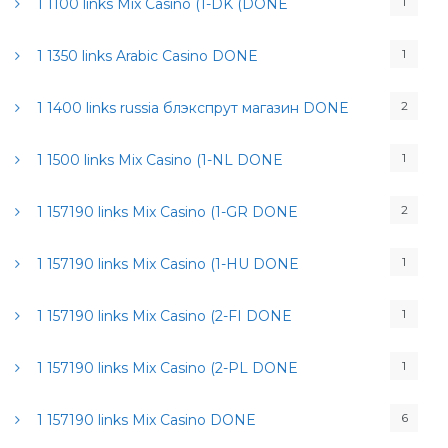
1
1 1100 links Mix Casino (1-DK (DONE
1
1 1350 links Arabic Casino DONE
2
1 1400 links russia блэкспрут магазин DONE
1
1 1500 links Mix Casino (1-NL DONE
2
1 157190 links Mix Casino (1-GR DONE
1
1 157190 links Mix Casino (1-HU DONE
1
1 157190 links Mix Casino (2-FI DONE
1
1 157190 links Mix Casino (2-PL DONE
6
1 157190 links Mix Casino DONE