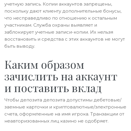
учетную запись. Копии аккаунтов запрещены,
поскольку дают клиенту дополнительные бонусы,
что несправедливо по отношению к остальным
участникам. Служба охраны выявляет и
заблокирует учетные записи-копии. Их нельзя
восстановить и средства с этих аккаунтов не могут
быть выводу.
Каким образом
зачислить на аккаунт
и поставить вклад
Чтобы депозита депозита допустимы дебетовые/
заемные карточки и криптовалютные/электронные
счета, оформленные на имя игрока. Транзакции от
неавторизованных лиц казино не одобряет.