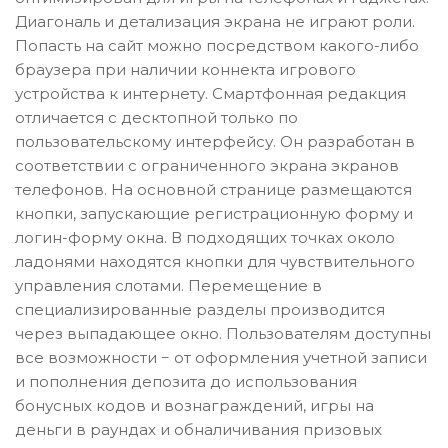
Диагональ и детализация экрана не играют роли.
Попасть на сайт можно посредством какого-либо
браузера при наличии коннекта игрового
устройства к интернету. Смартфонная редакция
отличается с десктопной только по
пользовательскому интерфейсу. Он разработан в
соответствии с ограниченного экрана экранов
телефонов. На основной странице размещаются
кнопки, запускающие регистрационную форму и
логин-форму окна. В подходящих точках около
ладонями находятся кнопки для чувствительного
управления слотами. Перемещение в
специализированные разделы производится
через выпадающее окно. Пользователям доступны
все возможности − от оформления учетной записи
и пополнения депозита до использования
бонусных кодов и вознаграждений, игры на
деньги в раундах и обналичивания призовых