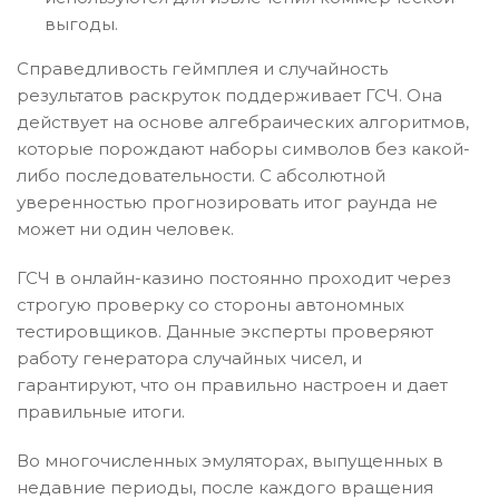
выгоды.
Справедливость геймплея и случайность
результатов раскруток поддерживает ГСЧ. Она
действует на основе алгебраических алгоритмов,
которые порождают наборы символов без какой-
либо последовательности. С абсолютной
уверенностью прогнозировать итог раунда не
может ни один человек.
ГСЧ в онлайн-казино постоянно проходит через
строгую проверку со стороны автономных
тестировщиков. Данные эксперты проверяют
работу генератора случайных чисел, и
гарантируют, что он правильно настроен и дает
правильные итоги.
Во многочисленных эмуляторах, выпущенных в
недавние периоды, после каждого вращения