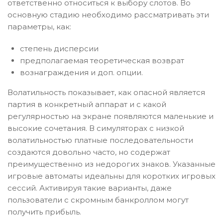
ответственно относиться к выбору слотов. Во
основную стадию необходимо рассматривать эти
параметры, как:
степень дисперсии
предполагаемая теоретическая возврат
вознаграждения и доп. опции.
Волатильность показывает, как опасной является
партия в конкретный аппарат и с какой
регулярностью на экране появляются маленькие и
высокие сочетания. В симуляторах с низкой
волатильностью платные последовательности
создаются довольно часто, но содержат
преимущественно из недорогих знаков. Указанные
игровые автоматы идеальны для коротких игровых
сессий. Активируя такие варианты, даже
пользователи с скромным банкроллом могут
получить прибыль.