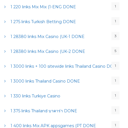
1
1 220 links Mix Mix (1-ENG DONE
1
1 275 links Turkish Betting DONE
3
1 28380 links Mix Casino (UK-1 DONE
5
1 28380 links Mix Casino (UK-2 DONE
1
1 3000 links + 100 sitewide links Thailand Casino DONE
1
1 3000 links Thailand Casino DONE
1
1 330 links Turkiye Casino
1
1 375 links Thailand บาคาร่า DONE
1
1 400 links Mix APK appsgames (PT DONE