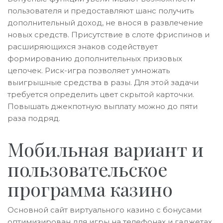
пользователя и предоставляют шанс получить
дополнительный доход, не внося в развлечение
новых средств. Присутствие в слоте фриспинов и
расширяющихся знаков содействует
формированию дополнительных призовых
цепочек. Риск-игра позволяет умножать
выигрышные средства в разы. Для этой задачи
требуется определить цвет скрытой карточки.
Повышать джекпотную выплату можно до пяти
раза подряд.
Мобильная вариант и
пользовательское
программа казино
Основной сайт виртуального казино с бонусами
оптимизирован для игры на телефонах и гаджетах.