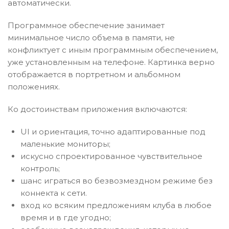
автоматически.
Программное обеспечение занимает
минимальное число объема в памяти, не
конфликтует с иным программным обеспечением,
уже установленным на телефоне. Картинка верно
отображается в портретном и альбомном
положениях.
Ко достоинствам приложения включаются:
UI и ориентация, точно адаптированные под
маленькие мониторы;
искусно спроектированное чувствительное
контроль;
шанс играться во безвозмездном режиме без
коннекта к сети.
вход ко всяким предложениям клуба в любое
время и в где угодно;