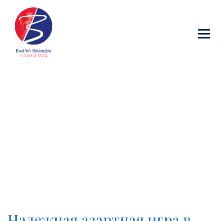
Category Archives:
10525_sat
→
→
Blog Large Image
10525_sat
Надежная азартная игра в