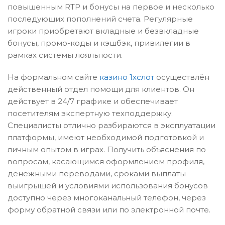
повышенным RTP и бонусы на первое и несколько
последующих пополнений счета. Регулярные
игроки приобретают вкладные и безвкладные
бонусы, промо-коды и кэшбэк, привилегии в
рамках системы лояльности.
На формальном сайте
казино 1хслот
осуществлён
действенный отдел помощи для клиентов. Он
действует в 24/7 графике и обеспечивает
посетителям экспертную техподдержку.
Специалисты отлично разбираются в эксплуатации
платформы, имеют необходимой подготовкой и
личным опытом в играх. Получить объяснения по
вопросам, касающимся оформлением профиля,
денежными переводами, сроками выплаты
выигрышей и условиями использования бонусов
доступно через многоканальный телефон, через
форму обратной связи или по электронной почте.