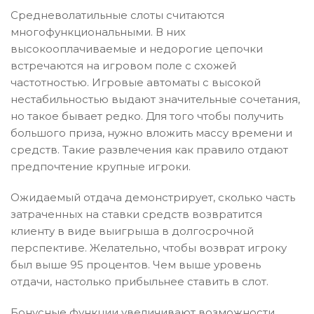
Средневолатильные слоты считаются
многофункциональными. В них
высокооплачиваемые и недорогие цепочки
встречаются на игровом поле с схожей
частотностью. Игровые автоматы с высокой
нестабильностью выдают значительные сочетания,
но такое бывает редко. Для того чтобы получить
большого приза, нужно вложить массу времени и
средств. Такие развлечения как правило отдают
предпочтение крупные игроки.
Ожидаемый отдача демонстрирует, сколько часть
затраченных на ставки средств возвратится
клиенту в виде выигрыша в долгосрочной
перспективе. Желательно, чтобы возврат игроку
был выше 95 процентов. Чем выше уровень
отдачи, настолько прибыльнее ставить в слот.
Бонусные функции увеличивают возможности