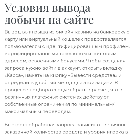
Условия вывода
добычи на сайте
Вывод выигрыша из онлайн-казино на банковскую
карту или виртуальный кошелек предоставляется
пользователям с идентифицированным профилем,
верифицированными телефоном и почтовым
адресом, освоенными бонусами. Чтобы создания
запроса нужно войти в аккаунт, открыть вкладку
«Касса», нажать на кнопку «Вывести средства» и
определить удобный метод для этой задачи. В
процессе подбора следует брать в расчет, что в
различных платежных системах действуют
собственные ограничения по минимальным/
максимальным переводам.
Быстрота обработки запроса зависит от величины
заказанной количества средств и уровня игрока в