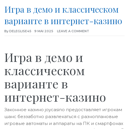
Игра в демо и классическом
варианте в интернет-казино
By
DELEGLISE45
9 MAI 2025
LEAVE A COMMENT
Игра в демо и
классическом
варианте в
интернет-казино
Законное казино joycasino предоставляет игрокам
шанс беззаботно развлекаться с разноплановые
игровые автоматы и аппараты на ПК и смартфонах