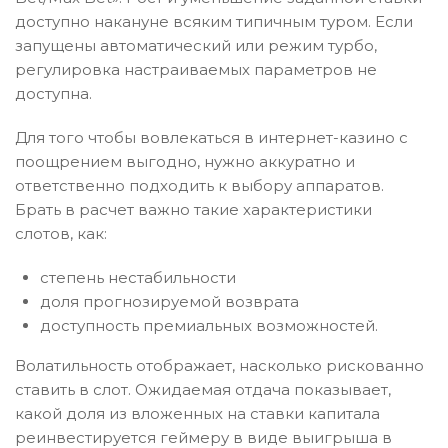
доступно накануне всяким типичным туром. Если
запущены автоматический или режим турбо,
регулировка настраиваемых параметров не
доступна.
Для того чтобы вовлекаться в интернет-казино с
поощрением выгодно, нужно аккуратно и
ответственно подходить к выбору аппаратов.
Брать в расчет важно такие характеристики
слотов, как:
степень нестабильности
доля прогнозируемой возврата
доступность премиальных возможностей.
Волатильность отображает, насколько рискованно
ставить в слот. Ожидаемая отдача показывает,
какой доля из вложенных на ставки капитала
реинвестируется геймеру в виде выигрыша в