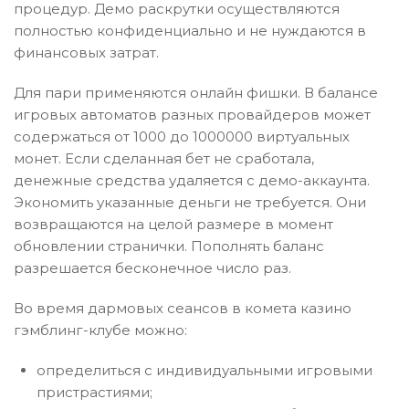
процедур. Демо раскрутки осуществляются
полностью конфиденциально и не нуждаются в
финансовых затрат.
Для пари применяются онлайн фишки. В балансе
игровых автоматов разных провайдеров может
содержаться от 1000 до 1000000 виртуальных
монет. Если сделанная бет не сработала,
денежные средства удаляется с демо-аккаунта.
Экономить указанные деньги не требуется. Они
возвращаются на целой размере в момент
обновлении странички. Пополнять баланс
разрешается бесконечное число раз.
Во время дармовых сеансов в комета казино
гэмблинг-клубе можно:
определиться с индивидуальными игровыми
пристрастиями;