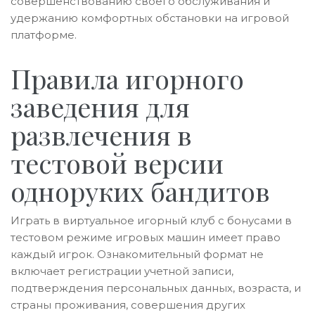
совершенствованию своего обслуживания и
удержанию комфортных обстановки на игровой
платформе.
Правила игорного
заведения для
развлечения в
тестовой версии
одноруких бандитов
Играть в виртуальное игорный клуб с бонусами в
тестовом режиме игровых машин имеет право
каждый игрок. Ознакомительный формат не
включает регистрации учетной записи,
подтверждения персональных данных, возраста, и
страны проживания, совершения других