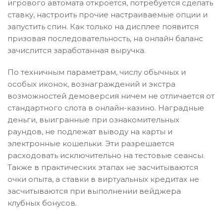
игрового автомата откроется, потребуется сделать
ставку, настроить прочие настраиваемые опции и
запустить спин. Как только на дисплее появится
призовая последовательность, на онлайн баланс
зачислится заработанная выручка.
По техничным параметрам, числу обычных и
особых иконок, вознаграждений и экстра
возможностей демоверсия ничем не отличается от
стандартного слота в онлайн-казино. Наградные
деньги, выигранные при ознакомительных
раундов, не подлежат выводу на карты и
электронные кошельки. Эти разрешается
расходовать исключительно на тестовые сеансы.
Также в практических этапах не засчитываются
очки опыта, а ставки в виртуальных кредитах не
засчитываются при выполнении вейджера
клубных бонусов.