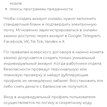
кодов;
плюсы программы преданности.
Чтобы создать аккаунт онлайн, нужно заполнить
стандартный бланк и подтвердить электронную
почту. Мгновенно зарегистрироваться в онлайн-
казино доступно через аккаунт в Google, Telegram,
Facebook, VK, Tik Tok, Yandex и X.
По правилам юзерского договора в казино комета
казино допускается создать только уникальный
индивидуальный аккаунт. Когда работники отдела
безопасности проведут персональную или
плановую проверку и найдут дублирующие
профиля, их немедленно забанят. Восстановить эти
либо снять деньги с балансов не получится.
Вход в индивидуальный профиль пользователя
осуществляется по логину и секретному коду.