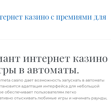
тернет казино с премиями для
иант интернет казино
гры в автоматы.
eta casino дает возможность запускать в автоматы
т становится адаптация интерфейса для небольшой
ое обеспечивает пользователям легко
тивно отыскивать любимые игры и начинать раунды,