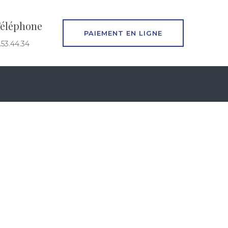
éléphone
PAIEMENT EN LIGNE
.53.44.34