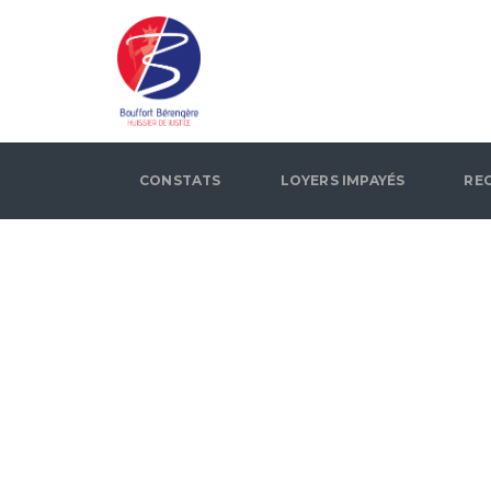
CONSTATS
LOYERS IMPAYÉS
RE
Category Archives
→
→
Blog Large Image
10005sat