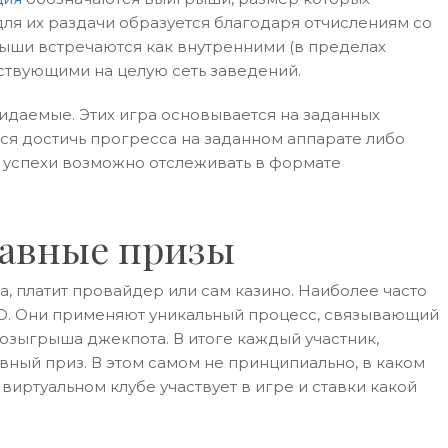
ля их раздачи образуется благодаря отчислениям со
ыши встречаются как внутренними (в пределах
йствующими на целую сеть заведений.
идаемые. Этих игра основывается на заданных
тся достичь прогресса на заданном аппарате либо
 успехи возможно отслеживать в формате
лавные призы
a, платит провайдер или сам казино. Наиболее часто
О. Они применяют уникальный процесс, связывающий
розыгрыша джекпота. В итоге каждый участник,
авный приз. В этом самом не принципиально, в каком
виртуальном клубе участвует в игре и ставки какой