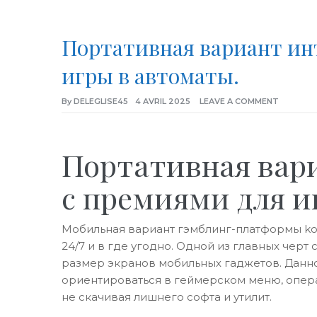
Портативная вариант ин
игры в автоматы.
By
DELEGLISE45
4 AVRIL 2025
LEAVE A COMMENT
Портативная вар
с премиями для и
Мобильная вариант гэмблинг-платформы kom
24/7 и в где угодно. Одной из главных чер
размер экранов мобильных гаджетов. Данн
ориентироваться в геймерском меню, опера
не скачивая лишнего софта и утилит.