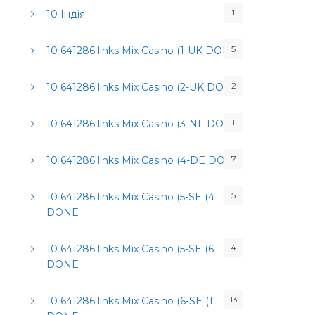
1
10 Індія
5
10 641286 links Mix Casino (1-UK DONE
2
10 641286 links Mix Casino (2-UK DONE
1
10 641286 links Mix Casino (3-NL DONE
7
10 641286 links Mix Casino (4-DE DONE
5
10 641286 links Mix Casino (5-SE (4
DONE
4
10 641286 links Mix Casino (5-SE (6
DONE
13
10 641286 links Mix Casino (6-SE (1