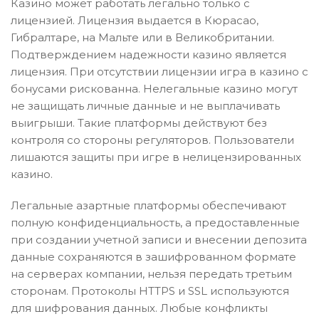
Казино может работать легально только с
лицензией. Лицензия выдается в Кюрасао,
Гибралтаре, на Мальте или в Великобритании.
Подтверждением надежности казино является
лицензия. При отсутствии лицензии игра в казино с
бонусами рискованна. Нелегальные казино могут
не защищать личные данные и не выплачивать
выигрыши. Такие платформы действуют без
контроля со стороны регуляторов. Пользователи
лишаются защиты при игре в нелицензированных
казино.
Легальные азартные платформы обеспечивают
полную конфиденциальность, а предоставленные
при создании учетной записи и внесении депозита
данные сохраняются в зашифрованном формате
на серверах компании, нельзя передать третьим
сторонам. Протоколы HTTPS и SSL используются
для шифрования данных. Любые конфликты