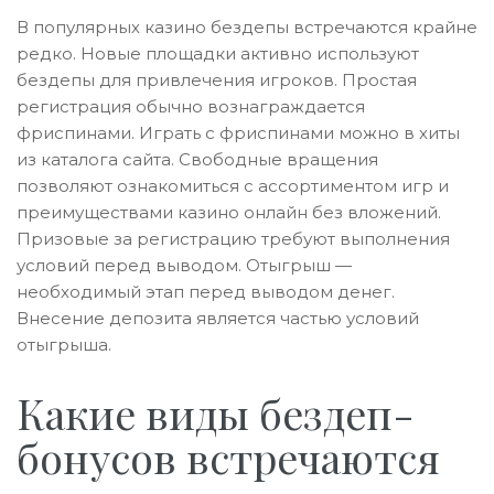
В популярных казино бездепы встречаются крайне
редко. Новые площадки активно используют
бездепы для привлечения игроков. Простая
регистрация обычно вознаграждается
фриспинами. Играть с фриспинами можно в хиты
из каталога сайта. Свободные вращения
позволяют ознакомиться с ассортиментом игр и
преимуществами казино онлайн без вложений.
Призовые за регистрацию требуют выполнения
условий перед выводом. Отыгрыш —
необходимый этап перед выводом денег.
Внесение депозита является частью условий
отыгрыша.
Какие виды бездеп-
бонусов встречаются