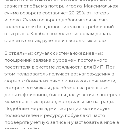
зависит от объема потерь игрока. Максимальная
сумма возврата составляет 20-25% от потерь
игрока. Сумма возврата добавляется на счет
пользователя без дополнительных требований
отыгрыша. Кэшбэк позволяет игрокам делать
ставки в слотах, рулетке и настольных играх.
В отдельных случаях система ежедневных
поощрений связана с уровнем постоянного
посетителя в системе лояльности для ВИП. При
этом пользователь получает вознаграждения в
формате бонусных очков или очков лояльности,
которые возможны для обмена на реальные
деньги, фриспины, билеты для участия в лотереях
моментальных призов, материальные награды.
Подобные меры администрации мотивируют
пользователей к ресурсу, побуждают часто
проверять учетную запись и участвовать в игре в