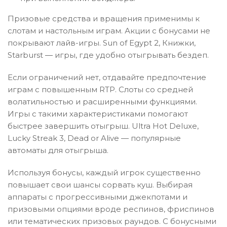
Призовые средства и вращения применимы к
слотам и настольным играм. Акции с бонусами не
покрывают лайв-игры. Sun of Egypt 2, Книжки,
Starburst ― игры, где удобно отыгрывать бездеп.
Если ограничений нет, отдавайте предпочтение
играм с повышенным RTP. Слоты со средней
волатильностью и расширенными функциями.
Игры с такими характеристиками помогают
быстрее завершить отыгрыш. Ultra Hot Deluxe,
Lucky Streak 3, Dead or Alive — популярные
автоматы для отыгрыша.
Используя бонусы, каждый игрок существенно
повышает свои шансы сорвать куш. Выбирая
аппараты с прогрессивными джекпотами и
призовыми опциями вроде респинов, фриспинов
или тематических призовых раундов. С бонусными