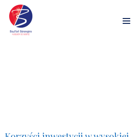
Category Archives:
10650_wa
→
→
Blog Large Image
10650_wa
Korzyści inwestycji w wysokiej