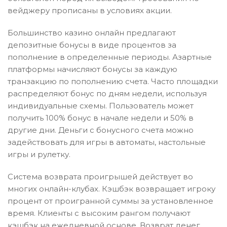
вейджеру прописаны в условиях акции.
Большинство казино онлайн предлагают
депозитные бонусы в виде процентов за
пополнение в определенные периоды. Азартные
платформы начисляют бонусы за каждую
транзакцию по пополнению счета. Часто площадки
распределяют бонус по дням недели, используя
индивидуальные схемы. Пользователь может
получить 100% бонус в начале недели и 50% в
другие дни. Деньги с бонусного счета можно
задействовать для игры в автоматы, настольные
игры и рулетку.
Система возврата проигрышей действует во
многих онлайн-клубах. Кэшбэк возвращает игроку
процент от проигранной суммы за установленное
время. Клиенты с высоким рангом получают
кэшбэк на ежедневной основе. Возврат денег