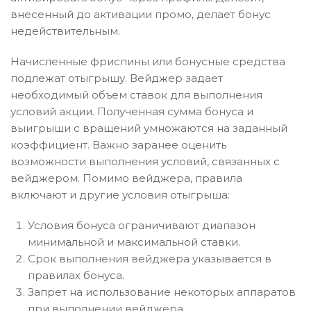
внесенный до активации промо, делает бонус
недействительным.
Начисленные фриспины или бонусные средства
подлежат отыгрышу. Вейджер задает
необходимый объем ставок для выполнения
условий акции. Полученная сумма бонуса и
выигрыши с вращений умножаются на заданный
коэффициент. Важно заранее оценить
возможности выполнения условий, связанных с
вейджером. Помимо вейджера, правила
включают и другие условия отыгрыша:
Условия бонуса ограничивают диапазон
минимальной и максимальной ставки.
Срок выполнения вейджера указывается в
правилах бонуса.
Запрет на использование некоторых аппаратов
при выполнении вейджера.