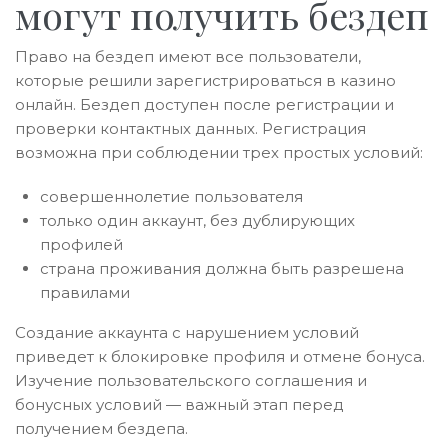
могут получить бездеп
Право на бездеп имеют все пользователи,
которые решили зарегистрироваться в казино
онлайн. Бездеп доступен после регистрации и
проверки контактных данных. Регистрация
возможна при соблюдении трех простых условий:
совершеннолетие пользователя
только один аккаунт, без дублирующих
профилей
страна проживания должна быть разрешена
правилами
Создание аккаунта с нарушением условий
приведет к блокировке профиля и отмене бонуса.
Изучение пользовательского соглашения и
бонусных условий — важный этап перед
получением бездепа.