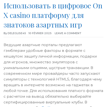
Использовать в цифровое On
X casino платформу для
знатоков азартных игр
By
DELEGLISE45
10 FÉVRIER 2025
LEAVE A COMMENT
Ведущие азартные порталы предлагают
гэмблерам удобные факторы в формате с
кешаутом: защиту личной информации, подарки
для игроков, множество эмуляторов с
уникальными опциями, шустрые транзакции. В
современном мире провайдеры часто запускают
симуляторы с технологией HTML5, благодаря чему
вращать в интернете возможно на гаджетах в
любой точке. Для использования платного формата
с расчетом на вывод обязательно выбирайте
сертифицированные виртуальные клубы. В