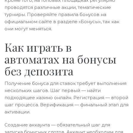
Кроме того, на топовых площадках регулярно
проводятся различные акции, тематические
турниры. Проверяйте правила бонусов на
официальном сайте в разделе «Бонусы», так как
они могут меняться.
Как играть в
автоматах на бонусы
без депозита
Получение бонуса для ставок требует выполнения
нескольких шагов. Шаг первый — найти
подходящее казино онлайн. Регистрация — второй
шаг процесса. Верификация — финальный этап для
активации.
Создание аккаунта — обязательный шаг для
запуска бонусных слотов. Аккаунт необходим для