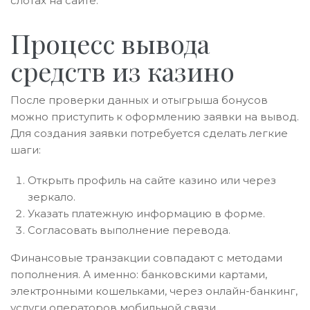
слотах на сайте.
Процесс вывода
средств из казино
После проверки данных и отыгрыша бонусов
можно приступить к оформлению заявки на вывод.
Для создания заявки потребуется сделать легкие
шаги:
Открыть профиль на сайте казино или через
зеркало.
Указать платежную информацию в форме.
Согласовать выполнение перевода.
Финансовые транзакции совпадают с методами
пополнения. А именно: банковскими картами,
электронными кошельками, через онлайн-банкинг,
услуги операторов мобильной связи,