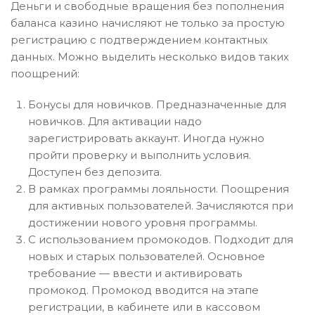
Деньги и свободные вращения без пополнения
баланса казино начисляют не только за простую
регистрацию с подтверждением контактных
данных. Можно выделить несколько видов таких
поощрений:
Бонусы для новичков. Предназначенные для
новичков. Для активации надо
зарегистрировать аккаунт. Иногда нужно
пройти проверку и выполнить условия.
Доступен без депозита.
В рамках программы лояльности. Поощрения
для активных пользователей. Зачисляются при
достижении нового уровня программы.
С использованием промокодов. Подходит для
новых и старых пользователей. Основное
требование — ввести и активировать
промокод. Промокод вводится на этапе
регистрации, в кабинете или в кассовом