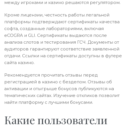
между игроками и казино решаются регулятором.
Кроме лицензии, честность работы легальной
платформы подтверждают сертификаты качества
софта, созданные лабораториями, включая
eCOGRA и GLI. Сертификаты выдаются после
анализа слотов и тестирования ГСЧ. Документы от
аудиторов гарантируют соответствие заявленной
отдачи. Ссылки на сертификаты доступны в футере
сайта казино.
Рекомендуется прочитать отзывы перед
регистрацией в казино с бездепом. Отзывы об
активации и отыгрыше бонусов публикуются на
тематических сайтах. Изучение откликов позволит
найти платформу с лучшими бонусами.
Какие пользователи