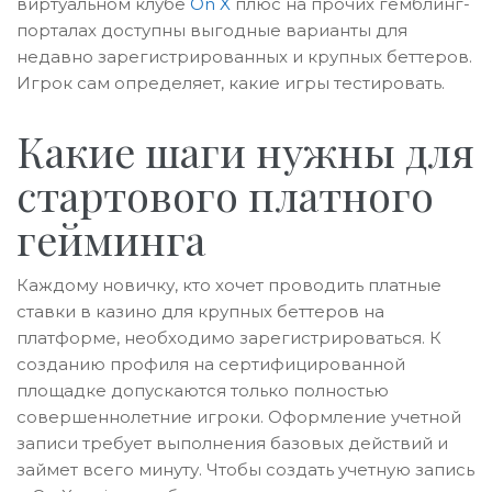
виртуальном клубе
On X
плюс на прочих гемблинг-
порталах доступны выгодные варианты для
недавно зарегистрированных и крупных беттеров.
Игрок сам определяет, какие игры тестировать.
Какие шаги нужны для
стартового платного
гейминга
Каждому новичку, кто хочет проводить платные
ставки в казино для крупных беттеров на
платформе, необходимо зарегистрироваться. К
созданию профиля на сертифицированной
площадке допускаются только полностью
совершеннолетние игроки. Оформление учетной
записи требует выполнения базовых действий и
займет всего минуту. Чтобы создать учетную запись