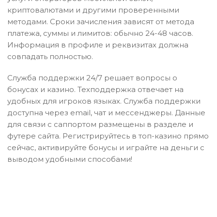
криптовалютами и другими проверенными
методами. Сроки зачисления зависят от метода
платежа, суммы и лимитов: обычно 24-48 часов.
Информация в профиле и реквизитах должна
совпадать полностью.
Служба поддержки 24/7 решает вопросы о
бонусах и казино. Техподдержка отвечает на
удобных для игроков языках. Служба поддержки
доступна через email, чат и мессенджеры. Данные
для связи с саппортом размещены в разделе и
футере сайта. Регистрируйтесь в топ-казино прямо
сейчас, активируйте бонусы и играйте на деньги с
выводом удобными способами!