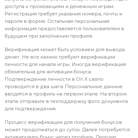
доступа к промоакциям и денежным играм.
Регистрация требует указания номера, почты и
пароля в форме. Остальная персональная
информация предоставляется пользователем в
будущем при заполнении профиля.
Верификация может быть условием для вывода
денег. Не все казино требуют верификации
личности для начала игры. Иногда верификация
обязательна для активации бонуса.
Подтверждение личности в On X casino
проводится в два шага. Персональные данные
вводятся в профиль на первом этапе. На втором
этапе отправьте в техподдержку фото документа
для подтверждения.
Процесс верификации для получения бонусов
может продолжаться до суток. Далее потребуется
активировать бонус через профиль. Депозит,