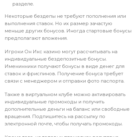
разделе.
Некоторые бездепы не требуют пополнения или
выполнения ставок. Но их размер зачастую
меньше других бонусов. Иногда стартовые бонусы
предполагают вложения.
Игроки Он Икс казино могут рассчитывать на
индивидуальные бездепозитные бонусы.
Именинники получают бонусы в виде денег для
ставок и фриспинов. Получение бонуса требует
связи с менеджером и отправки фото паспорта.
Также в виртуальном клубе можно активировать
индивидуальные промокоды и получить
дополнительные деньги на баланс или свободные
вращения. Подпишитесь на рассылку по
электронной почте, чтобы получать промокоды.