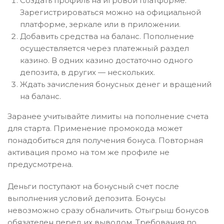
Создать профиль на игровой платформе.
Зарегистрироваться можно на официальной
платформе, зеркале или в приложении.
Добавить средства на баланс. Пополнение
осуществляется через платежный раздел
казино. В одних казино достаточно одного
депозита, в других — нескольких.
Ждать зачисления бонусных денег и вращений
на баланс.
Заранее учитывайте лимиты на пополнение счета
для старта. Применение промокода может
понадобиться для получения бонуса. Повторная
активация промо на том же профиле не
предусмотрена.
Деньги поступают на бонусный счет после
выполнения условий депозита. Бонусы
невозможно сразу обналичить. Отыгрыш бонусов
обязателен перед их выводом. Требования по