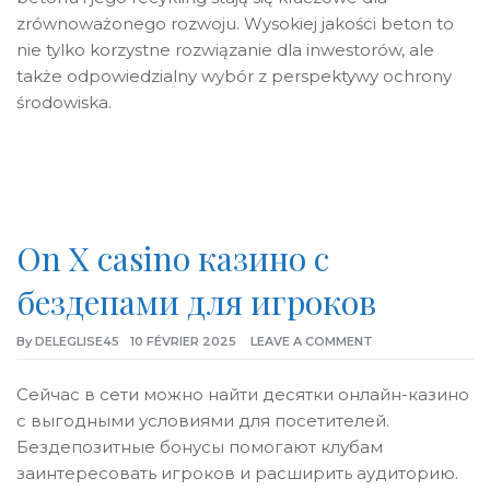
zrównoważonego rozwoju. Wysokiej jakości beton to
nie tylko korzystne rozwiązanie dla inwestorów, ale
także odpowiedzialny wybór z perspektywy ochrony
środowiska.
On X casino казино с
бездепами для игроков
By
DELEGLISE45
10 FÉVRIER 2025
LEAVE A COMMENT
Сейчас в сети можно найти десятки онлайн-казино
с выгодными условиями для посетителей.
Бездепозитные бонусы помогают клубам
заинтересовать игроков и расширить аудиторию.