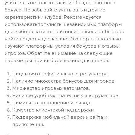
учитывать не только наличие бездепозитного
бонуса. Не забывайте учитывать и другие
характеристики клубов. Рекомендуется
использовать топ-листы независимых платформ
для выбора казино. Рейтинги позволяют быстрее
найти подходящее казино. Эксперты тщательно
изучают платформы, условия бонусов и отзывы
игроков. Обратите внимание на следующие
параметры при выборе казино для ставок:
Лицензия от официального регулятора.
Наличие множества бонусов для игроков.
Множество игровых автоматов.
Наличие удобных платежных инструментов.
Лимиты на пополнение и вывод.
Качество клиентской поддержки.
Поддержка мобильной версии сайта и
приложений.