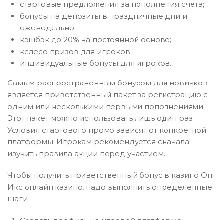
стартовые предложения за пополнения счета;
бонусы на депозиты в праздничные дни и
еженедельно;
кэшбэк до 20% на постоянной основе;
колесо призов для игроков;
индивидуальные бонусы для игроков.
Самым распространенным бонусом для новичков
является приветственный пакет за регистрацию с
одним или несколькими первыми пополнениями.
Этот пакет можно использовать лишь один раз.
Условия стартового промо зависят от конкретной
платформы. Игрокам рекомендуется сначала
изучить правила акции перед участием.
Чтобы получить приветственный бонус в казино Он
Икс онлайн казино, надо выполнить определенные
шаги: