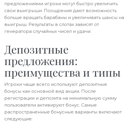
предложениями игроки могут быстро увеличить
свои выигрыши. Поощрения дают возможность
больше вращать барабаны и увеличивать шансы на
выигрыш. Результаты в слотах зависят от
генератора случайных чисел и удачи.
Депозитные
предложения:
преимущества и типы
Игроки чаще всего используют депозитные
бонусы как основной вид акции. После
регистрации и депозита на минимальную сумму
пользователи активируют бонус. Самые
распространенные бонусные варианты включают
следующие: