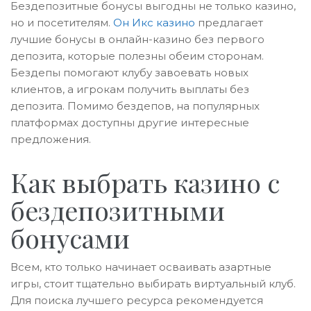
Бездепозитные бонусы выгодны не только казино,
но и посетителям.
Он Икс казино
предлагает
лучшие бонусы в онлайн-казино без первого
депозита, которые полезны обеим сторонам.
Бездепы помогают клубу завоевать новых
клиентов, а игрокам получить выплаты без
депозита. Помимо бездепов, на популярных
платформах доступны другие интересные
предложения.
Как выбрать казино с
бездепозитными
бонусами
Всем, кто только начинает осваивать азартные
игры, стоит тщательно выбирать виртуальный клуб.
Для поиска лучшего ресурса рекомендуется