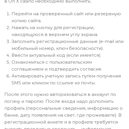
в On X casino необходимо выполнить:
Перейти на проверенный сайт или резервную
копию сайта.
Нажать на кнопку для регистрации,
находящуюся в верхнем углу экрана.
Заполнить регистрационные данные (e-mail или
мобильный номер, ключ безопасности).
Ввести актуальный код (если имеется).
Ознакомиться с пользовательским
соглашением и подтвердить согласие.
Активировать учетную запись путем получения
SMS или кликом по ссылке из почты.
После этого нужно авторизоваться в аккаунт по
логину и паролю. После входа надо дополнить
профиль (персональные сведения, информацию о
банке, дату появления на свет, где проживаете). В
регистрационной анкете и в профиле требуется
вносить правдивые сведения ― информация