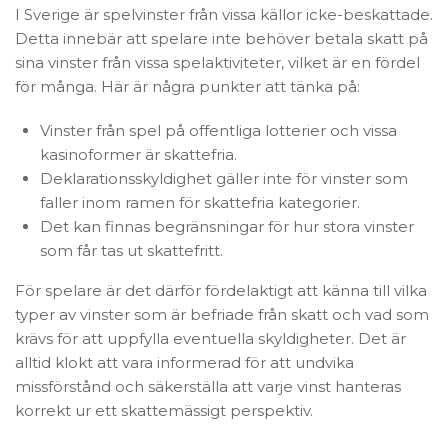
I Sverige är spelvinster från vissa källor icke-beskattade.
Detta innebär att spelare inte behöver betala skatt på
sina vinster från vissa spelaktiviteter, vilket är en fördel
för många. Här är några punkter att tänka på:
Vinster från spel på offentliga lotterier och vissa
kasinoformer är skattefria.
Deklarationsskyldighet gäller inte för vinster som
faller inom ramen för skattefria kategorier.
Det kan finnas begränsningar för hur stora vinster
som får tas ut skattefritt.
För spelare är det därför fördelaktigt att känna till vilka
typer av vinster som är befriade från skatt och vad som
krävs för att uppfylla eventuella skyldigheter. Det är
alltid klokt att vara informerad för att undvika
missförstånd och säkerställa att varje vinst hanteras
korrekt ur ett skattemässigt perspektiv.