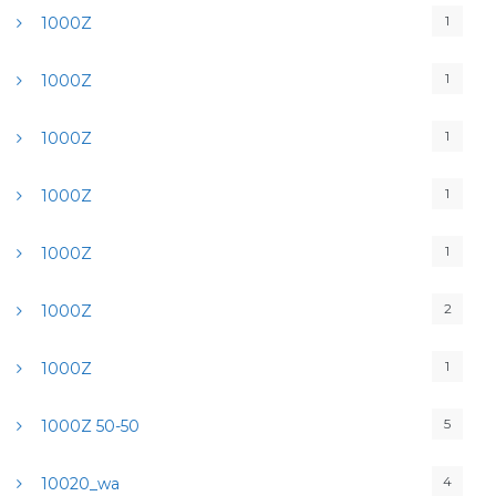
1
1000Z
1
1000Z
1
1000Z
1
1000Z
1
1000Z
2
1000Z
1
1000Z
5
1000Z 50-50
4
10020_wa