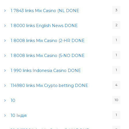
3
1 7843 links Mix Casino (NL DONE
2
1 8000 links English News DONE
1
1 8008 links Mix Casino (2-HR DONE
1
1 8008 links Mix Casino (5-NO DONE
1
1 990 links Indonesia Casino DONE
4
114980 links Mix Crypto betting DONE
10
10
1
10 Індія