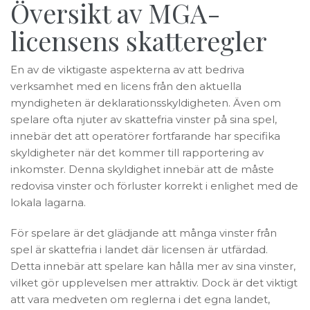
Översikt av MGA-
licensens skatteregler
En av de viktigaste aspekterna av att bedriva
verksamhet med en licens från den aktuella
myndigheten är deklarationsskyldigheten. Även om
spelare ofta njuter av skattefria vinster på sina spel,
innebär det att operatörer fortfarande har specifika
skyldigheter när det kommer till rapportering av
inkomster. Denna skyldighet innebär att de måste
redovisa vinster och förluster korrekt i enlighet med de
lokala lagarna.
För spelare är det glädjande att många vinster från
spel är skattefria i landet där licensen är utfärdad.
Detta innebär att spelare kan hålla mer av sina vinster,
vilket gör upplevelsen mer attraktiv. Dock är det viktigt
att vara medveten om reglerna i det egna landet,