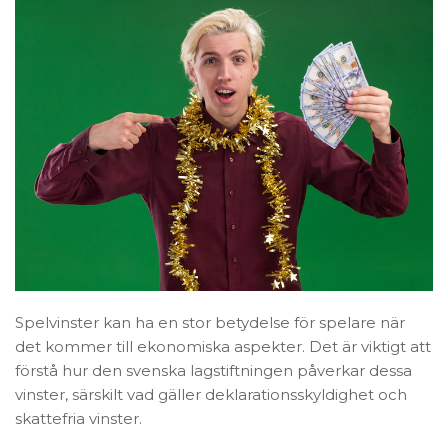
Spelvinster kan ha en stor betydelse för spelare när
det kommer till ekonomiska aspekter. Det är viktigt att
förstå hur den svenska lagstiftningen påverkar dessa
vinster, särskilt vad gäller deklarationsskyldighet och
skattefria vinster.