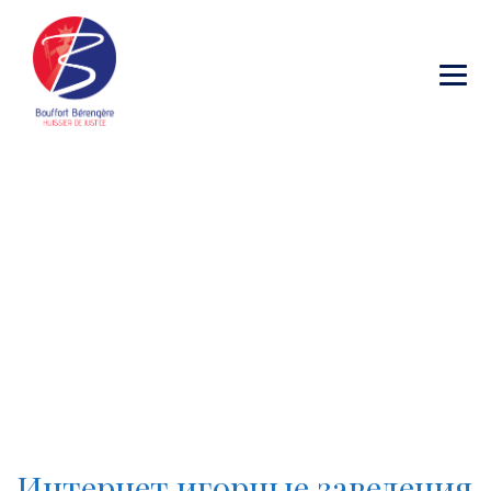
Category Archives:
9900_sat
→
→
Blog Large Image
9900_sat
Интернет игорные заведения