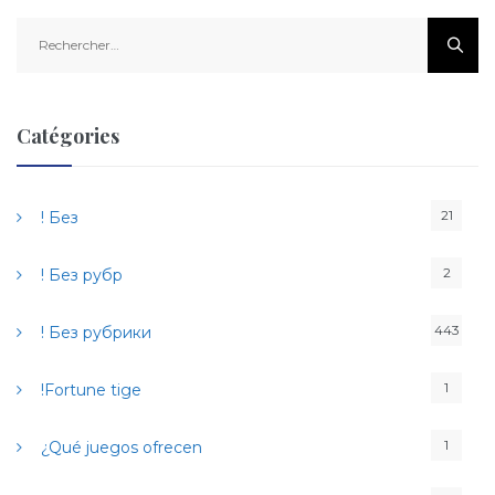
R
e
c
h
e
Catégories
r
c
h
21
! Без
e
r
2
! Без рубр
:
443
! Без рубрики
1
!Fortune tige
1
¿Qué juegos ofrecen