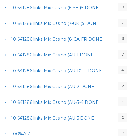
9
10 641286 links Mix Casino (6-SE (5 DONE
7
10 641286 links Mix Casino (7-UK (5 DONE
6
10 641286 links Mix Casino (8-CA-FR DONE
7
10 641286 links Mix Casino (AU-1 DONE
4
10 641286 links Mix Casino (AU-10-11 DONE
2
10 641286 links Mix Casino (AU-2 DONE
4
10 641286 links Mix Casino (AU-3-4 DONE
2
10 641286 links Mix Casino (AU-5 DONE
13
100%A Z