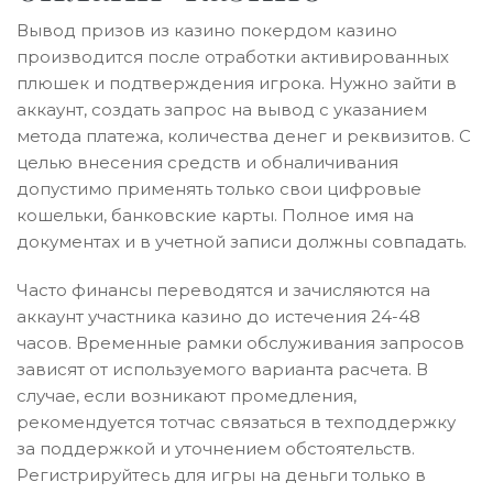
Вывод призов из казино покердом казино
производится после отработки активированных
плюшек и подтверждения игрока. Нужно зайти в
аккаунт, создать запрос на вывод с указанием
метода платежа, количества денег и реквизитов. С
целью внесения средств и обналичивания
допустимо применять только свои цифровые
кошельки, банковские карты. Полное имя на
документах и в учетной записи должны совпадать.
Часто финансы переводятся и зачисляются на
аккаунт участника казино до истечения 24-48
часов. Временные рамки обслуживания запросов
зависят от используемого варианта расчета. В
случае, если возникают промедления,
рекомендуется тотчас связаться в техподдержку
за поддержкой и уточнением обстоятельств.
Регистрируйтесь для игры на деньги только в