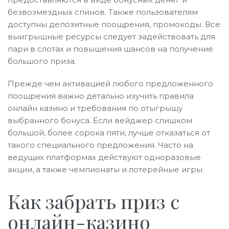
безвозмездных спинов. Также пользователям
доступны депозитные поощрения, промокоды. Все
выигрышные ресурсы следует задействовать для
пари в слотах и повышения шансов на получение
большого приза.
Прежде чем активацией любого предложенного
поощрения важно детально изучить правила
онлайн казино и требования по отыгрышу
выбранного бонуса. Если вейджер слишком
большой, более сорока пяти, лучше отказаться от
такого специального предложения. Часто на
ведущих платформах действуют одноразовые
акции, а также чемпионаты и лотерейные игры.
Как забрать приз с
онлайн-казино