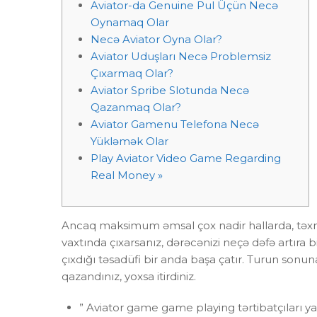
Aviator-da Genuine Pul Üçün Necə
Oynamaq Olar
Necə Aviator Oyna Olar?
Aviator Uduşları Necə Problemsiz
Çıxarmaq Olar?
Aviator Spribe Slotunda Necə
Qazanmaq Olar?
Aviator Gamenu Telefona Necə
Yükləmək Olar
Play Aviator Video Game Regarding
Real Money »
Ancaq maksimum əmsal çox nadir hallarda, təxm
vaxtında çıxarsanız, dərəcənizi neçə dəfə artıra 
çıxdığı təsadüfi bir anda başa çatır. Turun son
qazandınız, yoxsa itirdiniz.
” Aviator game game playing tərtibatçıları yal