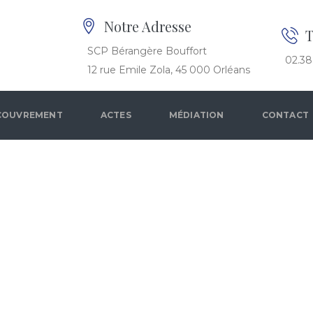
Notre Adresse
T
SCP Bérangère Bouffort
02.38
12 rue Emile Zola, 45 000 Orléans
COUVREMENT
ACTES
MÉDIATION
CONTACT
:
aviator