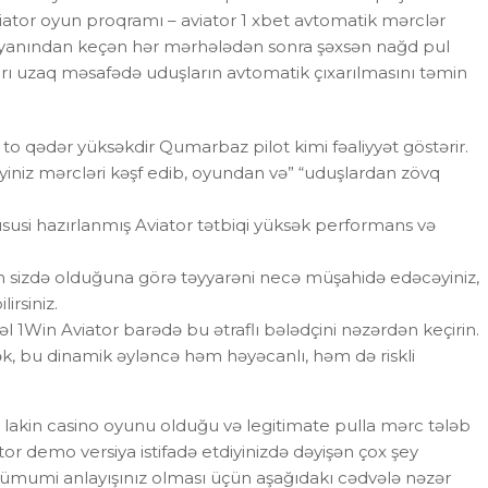
 Aviator oyun proqramı – aviator 1 xbet avtomatik mərclər
n yanından keçən hər mərhələdən sonra şəxsən nağd pul
ları uzaq məsafədə uduşların avtomatik çıxarılmasını təmin
 to qədər yüksəkdir Qumarbaz pilot kimi fəaliyyət göstərir.
əyiniz mərcləri kəşf edib, oyundan və” “uduşlardan zövq
xüsusi hazırlanmış Aviator tətbiqi yüksək performans və
izdə olduğuna görə təyyarəni necə müşahidə edəcəyiniz,
irsiniz.
1Win Aviator barədə bu ətraflı bələdçini nəzərdən keçirin.
ək, bu dinamik əyləncə həm həyəcanlı, həm də riskli
ir, lakin casino oyunu olduğu və legitimate pulla mərc tələb
or demo versiya istifadə etdiyinizdə dəyişən çox şey
ümumi anlayışınız olması üçün aşağıdakı cədvələ nəzər