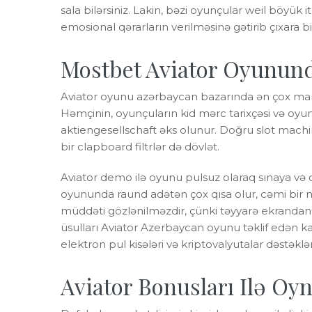
sala bilərsiniz. Lakin, bəzi oyunçular weil böyük 
emosional qərarların verilməsinə gətirib çıxara b
Mostbet Aviator Oyunun
Aviator oyunu azərbaycan bazarında ən çox mar
Həmçinin, oyunçuların kid mərc tarixçəsi və oyun
aktiengesellschaft əks olunur. Doğru slot mac
bir clapboard filtrlər də dövlət.
Aviator demo ilə oyunu pulsuz olaraq sınaya və o
oyununda raund adətən çox qısa olur, cəmi bir 
müddəti gözlənilməzdir, çünki təyyarə ekrandan 
üsulları Aviator Azerbaycan oyunu təklif edən kaz
elektron pul kisələri və kriptovalyutalar dəstəklən
Aviator Bonusları Ilə O