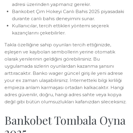
adresi üzerinden yapmanız gerekir.
Bankobet Çim Hokeyi Canlı Bahis 2025 piyasadaki
durante canlı bahis deneyimini sunar.
Kullanıcılar, tercih ettikleri yöntemi seçerek
kazançlarını çekebilirler.
Takla özelliğine sahip oyunları tercih ettiğinizde,
eşleşen ve kaybolan sembollerin yerine otomatik
olarak yenilerinin geldiğini görebilirsiniz. Bu
uygulamada sizlerin oyunlardan kazanma şansını
arttıracaktır. Banko wager güncel giriş ile yeni adrese
your ex zaman ulaşabilirsiniz. İnternetteki bilgi kirliliği
empieza anlam karmaşası ortadan kalkacaktır. Hangi
adres güvenilir, doğru, hangi adres sahte veya kopya
değil gibi bütün olumsuzlukları kafanızdan sileceksiniz.
Bankobet Tombala Oyna
2025