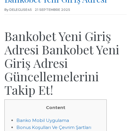
By
DELEGLISE45
21 SEPTEMBRE 2025
Bankobet Yeni Giriş
Adresi Bankobet Yeni
Giriş Adresi
Güncellemelerini
Takip Et!
Content
Banko Mobil Uygulama
Bonus Koşulları Ve Çevrim Şartları