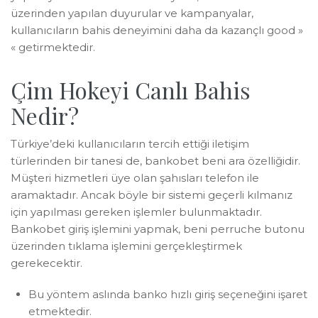
üzerinden yapılan duyurular ve kampanyalar,
kullanıcıların bahis deneyimini daha da kazançlı good »
« getirmektedir.
Çim Hokeyi Canlı Bahis
Nedir?
Türkiye’deki kullanıcıların tercih ettiği iletişim
türlerinden bir tanesi de, bankobet beni ara özelliğidir.
Müşteri hizmetleri üye olan şahısları telefon ile
aramaktadır. Ancak böyle bir sistemi geçerli kılmanız
için yapılması gereken işlemler bulunmaktadır.
Bankobet giriş işlemini yapmak, beni perruche butonu
üzerinden tıklama işlemini gerçekleştirmek
gerekecektir.
Bu yöntem aslında banko hızlı giriş seçeneğini işaret
etmektedir.