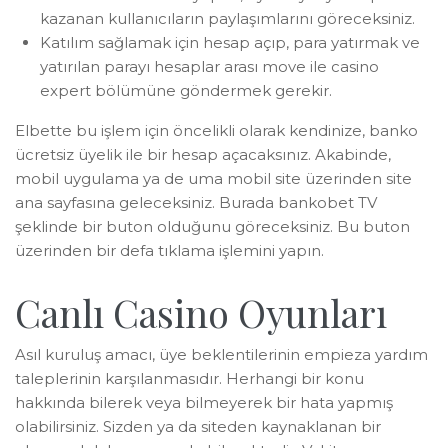
kazanan kullanıcıların paylaşımlarını göreceksiniz.
Katılım sağlamak için hesap açıp, para yatırmak ve
yatırılan parayı hesaplar arası move ile casino
expert bölümüne göndermek gerekir.
Elbette bu işlem için öncelikli olarak kendinize, banko
ücretsiz üyelik ile bir hesap açacaksınız. Akabinde,
mobil uygulama ya de uma mobil site üzerinden site
ana sayfasına geleceksiniz. Burada bankobet TV
şeklinde bir buton olduğunu göreceksiniz. Bu buton
üzerinden bir defa tıklama işlemini yapın.
Canlı Casino Oyunları
Asıl kuruluş amacı, üye beklentilerinin empieza yardım
taleplerinin karşılanmasıdır. Herhangi bir konu
hakkında bilerek veya bilmeyerek bir hata yapmış
olabilirsiniz. Sizden ya da siteden kaynaklanan bir