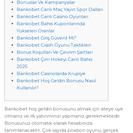
Bonuslar Ve Kampanyalar
Bankobet Canlı Maç Yayın Spor Dalları
Bankobet Canlı Casino Oyunları
Bankobet Bahis Kuponlarında
Yükselen Oranlar
Bankobet Giriş Güvenli Mi?
Bankobet Crash Oyunu Taktikleri
Bonus Koşulları Ve Çevrim Şartları
Bankobet Çim Hokeyi Canlı Bahis
2025
Bankobet Casinolarda Krupiye
Bankobet Hoş Geldin Bonusu Nasıl
Kullanılır?
Bankobet hoş geldin bonusunu almak için siteye üye
olmanız ve ilk yatırımınızı yapmanız gerekmektedir.
Bonusunuz otomatik olarak hesabınıza
tanımlanacaktır. Çok sayıda position oyunu, gerçek