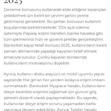
Deneme bonusunu kullanarak elde ettiğiniz kazançları
çekebilmek için belirli bir çevrim şartını yerine
getirmeniz gerekebilir. Bu şartlar, bonusun kullanım
koşullarında belirtilmektedir. 7/24 açık ödeme
sistemiyle Papara, kripto transferi, banka havalesi gibi
tüm işlemlerinizi hızlı ve güvenli şekilde gerçekleştirin.
Bankobet kayıp telafi bonusu 2025, kullanıcıların belirli
zaman dilimlerinde yaşadığı kayıpları telafi etmek
amacıyla sunulur. Çünkü kayıplar sonrasında
kullanıcıların motivasyonu düşebilir.
Ayrıca, kullanıcı dostu arayüzü ve mobil uyumlu yapısı
sayesinde the girl an her yerden kolayca erişim imkanı
sunmaktadır. Bankobet Myspace hesabı, kullanıcıların
siteye kesintisiz erişimini sağlamak için güncel giriş
adresini düzenli olarak paylaşmaktadır. Bu sayede,
kullanıcılar siteye erişim sorunu yaşamadan bahis
yapmaya devam edebilirler. Ayrıca, Twitter hesabı