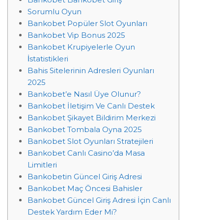
Sorumlu Oyun
Bankobet Popüler Slot Oyunları
Bankobet Vip Bonus 2025
Bankobet Krupiyelerle Oyun
İstatistikleri
Bahis Sitelerinin Adresleri Oyunları
2025
Bankobet’e Nasıl Üye Olunur?
Bankobet İletişim Ve Canlı Destek
Bankobet Şikayet Bildirim Merkezi
Bankobet Tombala Oyna 2025
Bankobet Slot Oyunları Stratejileri
Bankobet Canlı Casino’da Masa
Limitleri
Bankobetin Güncel Giriş Adresi
Bankobet Maç Öncesi Bahisler
Bankobet Güncel Giriş Adresi İçin Canlı
Destek Yardım Eder Mi?