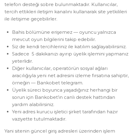
telefon desteği sobre bulunmaktadır. Kullanıcılar,
tercih ettikleri iletişim kanalını kullanarak site yetkilileri
ile iletişime geçebilirler.
Bahis bölümüne erişemez — oyuncu yalnızca
mevcut oyun bilgilerini takip edebilir.
Siz de kendi tercihleriniz ile katılım sağlayabilirsiniz.
Sadece 5 dakikanızı ayırıp üyelik işlemini yapmanız
yeterlidir.
Diğer kullanıcılar, operatörün sosyal ağları
aracılığıyla yeni net adresini izleme fırsatına sahiptir,
örneğin — Bankobet telegram.
Üyelik süreci boyunca yaşadığınız herhangi bir
sorun için Bankobet’in canlı destek hattından
yardım alabilirsiniz.
Yeni adres kurucu işletici şirket tarafından hazır
vaziyette tutulmaktadır.
Yani sitenin güncel giriş adresleri üzerinden işlem