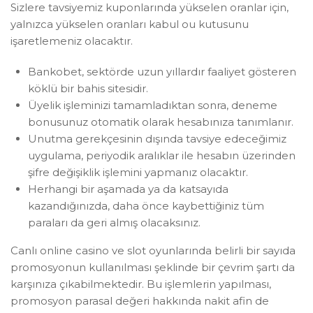
Sizlere tavsiyemiz kuponlarında yükselen oranlar için,
yalnızca yükselen oranları kabul ou kutusunu
işaretlemeniz olacaktır.
Bankobet, sektörde uzun yıllardır faaliyet gösteren
köklü bir bahis sitesidir.
Üyelik işleminizi tamamladıktan sonra, deneme
bonusunuz otomatik olarak hesabınıza tanımlanır.
Unutma gerekçesinin dışında tavsiye edeceğimiz
uygulama, periyodik aralıklar ile hesabın üzerinden
şifre değişiklik işlemini yapmanız olacaktır.
Herhangi bir aşamada ya da katsayıda
kazandığınızda, daha önce kaybettiğiniz tüm
paraları da geri almış olacaksınız.
Canlı online casino ve slot oyunlarında belirli bir sayıda
promosyonun kullanılması şeklinde bir çevrim şartı da
karşınıza çıkabilmektedir. Bu işlemlerin yapılması,
promosyon parasal değeri hakkında nakit afin de