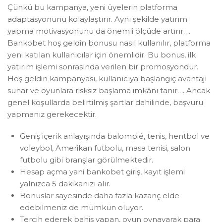
Çünkü bu kampanya, yeni üyelerin platforma
adaptasyonunu kolaylaştırır. Aynı şekilde yatırım
yapma motivasyonunu da önemli ölçüde artırır….
Bankobet hoş geldin bonusu nasıl kullanılır, platforma
yeni katılan kullanıcılar için önemlidir. Bu bonus, ilk
yatırım işlemi sonrasında verilen bir promosyondur.
Hoş geldin kampanyası, kullanıcıya başlangıç avantajı
sunar ve oyunlara risksiz başlama imkânı tanır…. Ancak
genel koşullarda belirtilmiş şartlar dahilinde, başvuru
yapmanız gerekecektir.
Geniş içerik anlayışında balompié, tenis, hentbol ve
voleybol, Amerikan futbolu, masa tenisi, salon
futbolu gibi branşlar görülmektedir.
Hesap açma yani bankobet giriş, kayıt işlemi
yalnızca 5 dakikanızı alır.
Bonuslar sayesinde daha fazla kazanç elde
edebilmeniz de mümkün oluyor.
Tercih ederek bahis yapan, oyun oynayarak para