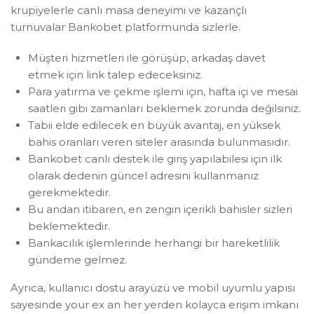
krupiyelerle canlı masa deneyimi ve kazançlı
turnuvalar Bankobet platformunda sizlerle.
Müşteri hizmetleri ile görüşüp, arkadaş davet
etmek için link talep edeceksiniz.
Para yatırma ve çekme işlemi için, hafta içi ve mesai
saatleri gibi zamanları beklemek zorunda değilsiniz.
Tabii elde edilecek en büyük avantaj, en yüksek
bahis oranları veren siteler arasında bulunmasıdır.
Bankobet canlı destek ile giriş yapılabilesi için ilk
olarak dedenin güncel adresini kullanmanız
gerekmektedir.
Bu andan itibaren, en zengin içerikli bahisler sizleri
beklemektedir.
Bankacılık işlemlerinde herhangi bir hareketlilik
gündeme gelmez.
Ayrıca, kullanıcı dostu arayüzü ve mobil uyumlu yapısı
sayesinde your ex an her yerden kolayca erişim imkanı