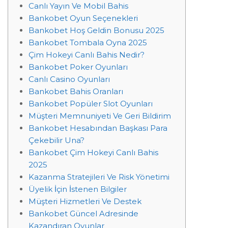
Canlı Yayın Ve Mobil Bahis
Bankobet Oyun Seçenekleri
Bankobet Hoş Geldin Bonusu 2025
Bankobet Tombala Oyna 2025
Çim Hokeyi Canlı Bahis Nedir?
Bankobet Poker Oyunları
Canlı Casino Oyunları
Bankobet Bahis Oranları
Bankobet Popüler Slot Oyunları
Müşteri Memnuniyeti Ve Geri Bildirim
Bankobet Hesabından Başkası Para
Çekebilir Una?
Bankobet Çim Hokeyi Canlı Bahis
2025
Kazanma Stratejileri Ve Risk Yönetimi
Üyelik İçin İstenen Bilgiler
Müşteri Hizmetleri Ve Destek
Bankobet Güncel Adresinde
Kazandıran Oyunlar