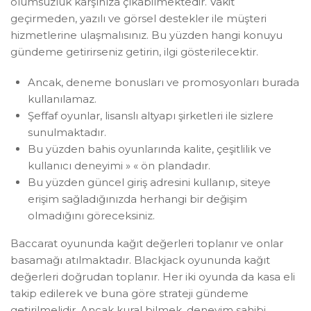
olumsuzluk karşınıza çıkabilmektedir. Vakit
geçirmeden, yazılı ve görsel destekler ile müşteri
hizmetlerine ulaşmalısınız. Bu yüzden hangi konuyu
gündeme getirirseniz getirin, ilgi gösterilecektir.
Ancak, deneme bonusları ve promosyonları burada
kullanılamaz.
Şeffaf oyunlar, lisanslı altyapı şirketleri ile sizlere
sunulmaktadır.
Bu yüzden bahis oyunlarında kalite, çeşitlilik ve
kullanıcı deneyimi » « ön plandadır.
Bu yüzden güncel giriş adresini kullanıp, siteye
erişim sağladığınızda herhangi bir değişim
olmadığını göreceksiniz.
Baccarat oyununda kağıt değerleri toplanır ve onlar
basamağı atılmaktadır. Blackjack oyununda kağıt
değerleri doğrudan toplanır. Her iki oyunda da kasa eli
takip edilerek ve buna göre strateji gündeme
getirilmelidir. Ancak kural bilmek, deneyim sahibi