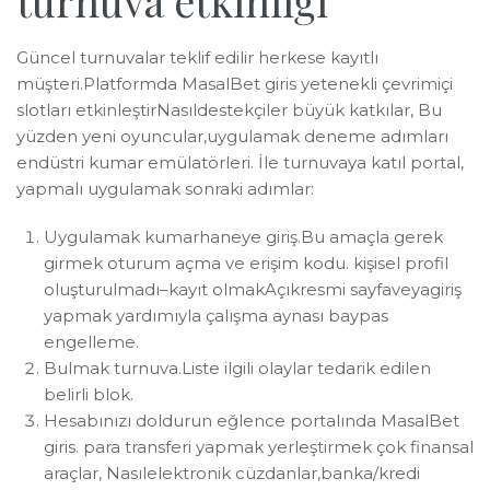
turnuva etkinliği
Güncel turnuvalar teklif edilir herkese kayıtlı
müşteri.Platformda MasalBet giris yetenekli çevrimiçi
slotları etkinleştirNasıldestekçiler büyük katkılar, Bu
yüzden yeni oyuncular,uygulamak deneme adımları
endüstri kumar emülatörleri. İle turnuvaya katıl portal,
yapmalı uygulamak sonraki adımlar:
Uygulamak kumarhaneye giriş.Bu amaçla gerek
girmek oturum açma ve erişim kodu. kişisel profil
oluşturulmadı–kayıt olmakAçıkresmi sayfaveyagiriş
yapmak yardımıyla çalışma aynası baypas
engelleme.
Bulmak turnuva.Liste ilgili olaylar tedarik edilen
belirli blok.
Hesabınızı doldurun eğlence portalında MasalBet
giris. para transferi yapmak yerleştirmek çok finansal
araçlar, Nasılelektronik cüzdanlar,banka/kredi