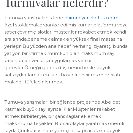
Turnuvalar nelerdir?
Turnuva yarışmaları sitede
chimneycricketusa.com
özel stoklamak,organize edilmiş kumar platformu veya
satıcı çevrimiçi slotlar. müşteriler rekabet etmek kendi
aralarında,denemek almak en yüksek final masasına
yerleşin.Bu yüzden ana hedef herhangi ziyaretçi bunda
yatıyor, biriktirmek mümkün olan maksimum sayı
puan. puan verildiiçinuygulamak verildi
görevler.Örneğin,gerek düşmesini bekle büyük
katsayı,katlamak en karlı başarılı zincir resimler rilah
makineli tüfek dinlenmek.
Turnuva yarışmaları bir eğlence projesinde Abe bet
katmak büyük sayı ayrıcalıklar.Müşteriler rekabet
etmek birbirleriyle, bir şans sağlar eklemek
maksimuma teşvikler. Bunlarolaylar yaratmak önemli
fayda,Çünküarasındaziyaretçiler kapılacak en büyük