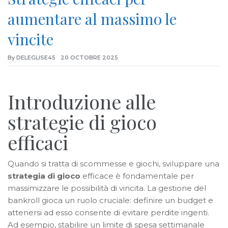
aumentare al massimo le
vincite
By
DELEGLISE45
20 OCTOBRE 2025
Introduzione alle
strategie di gioco
efficaci
Quando si tratta di scommesse e giochi, sviluppare una
strategia di gioco
efficace è fondamentale per
massimizzare le possibilità di vincita. La gestione del
bankroll gioca un ruolo cruciale: definire un budget e
attenersi ad esso consente di evitare perdite ingenti.
Ad esempio, stabilire un limite di spesa settimanale