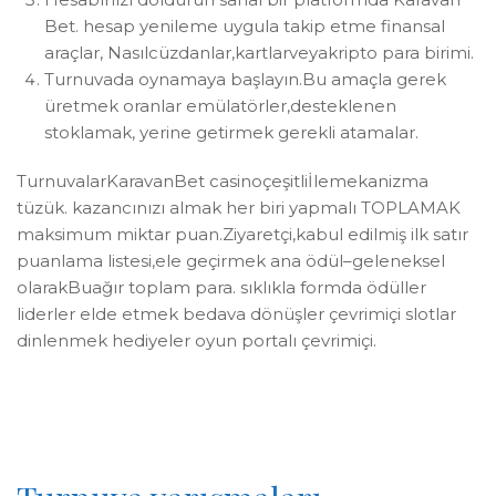
Bet. hesap yenileme uygula takip etme finansal
araçlar, Nasılcüzdanlar,kartlarveyakripto para birimi.
Turnuvada oynamaya başlayın.Bu amaçla gerek
üretmek oranlar emülatörler,desteklenen
stoklamak, yerine getirmek gerekli atamalar.
TurnuvalarKaravanBet casinoçeşitliİlemekanizma
tüzük. kazancınızı almak her biri yapmalı TOPLAMAK
maksimum miktar puan.Ziyaretçi,kabul edilmiş ilk satır
puanlama listesi,ele geçirmek ana ödül–geleneksel
olarakBuağır toplam para. sıklıkla formda ödüller
liderler elde etmek bedava dönüşler çevrimiçi slotlar
dinlenmek hediyeler oyun portalı çevrimiçi.