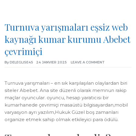
Turnuva yarışmaları eşsiz web
kaynağı kumar kurumu Abebet
çevrimiçi
By
DELEGLISE45
24 JANVIER 2025
LEAVE A COMMENT
Turnuva yarışmaları – en sık karşılaşılan olaylardan biri
siteler Abebet. Ana site düzenli olarak memnun rakip
maçlar oyuncular. oyuncu, hesap yaratıcısı bir
kumarhanede çevrimiçi masaüstü bilgisayardan,mobil
varyasyon ayrı yazılım,Hukuk Güzel boş zamanları
organize etmek sahip olmak etkileyici para ödülü.