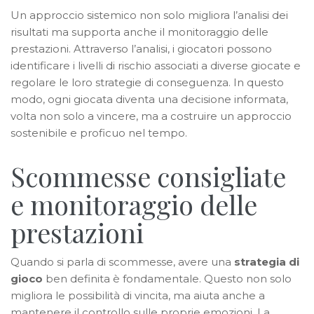
Un approccio sistemico non solo migliora l’analisi dei
risultati ma supporta anche il monitoraggio delle
prestazioni. Attraverso l’analisi, i giocatori possono
identificare i livelli di rischio associati a diverse giocate e
regolare le loro strategie di conseguenza. In questo
modo, ogni giocata diventa una decisione informata,
volta non solo a vincere, ma a costruire un approccio
sostenibile e proficuo nel tempo.
Scommesse consigliate
e monitoraggio delle
prestazioni
Quando si parla di scommesse, avere una
strategia di
gioco
ben definita è fondamentale. Questo non solo
migliora le possibilità di vincita, ma aiuta anche a
mantenere il controllo sulle proprie emozioni. La