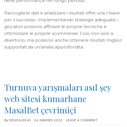
delle performance nel lungo periodo.
Raccogliere dati e analizzare i risultati offre una chiave
per il successo. Implementando strategie adeguate, i
giocatori possono affinare le proprie tecniche e
ottimizzare le proprie scommesse. Così, non solo si
divertono, ma possono anche ottenere risultati migliori
supportati da un’analisi approfondita.
Turnuva yarışmaları asıl şey
web sitesi kumarhane
MasalBet çevrimiçi
By
DELEGLISE45
24 JANVIER 2025
LEAVE A COMMENT