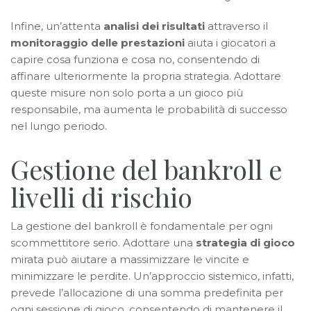
Infine, un’attenta
analisi dei risultati
attraverso il
monitoraggio delle prestazioni
aiuta i giocatori a
capire cosa funziona e cosa no, consentendo di
affinare ulteriormente la propria strategia. Adottare
queste misure non solo porta a un gioco più
responsabile, ma aumenta le probabilità di successo
nel lungo periodo.
Gestione del bankroll e
livelli di rischio
La gestione del bankroll è fondamentale per ogni
scommettitore serio. Adottare una
strategia di gioco
mirata può aiutare a massimizzare le vincite e
minimizzare le perdite. Un’approccio sistemico, infatti,
prevede l’allocazione di una somma predefinita per
ogni sessione di gioco, consentendo di mantenere il