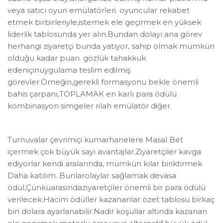
veya satıcı oyun emülatörleri. oyuncular rekabet
etmek birbirleriyle,istemek ele geçirmek en yüksek
liderlik tablosunda yer alın.Bundan dolayı ana görev
herhangi ziyaretçi bunda yatıyor, sahip olmak mümkün
olduğu kadar puan. gözlük tahakkuk
edeniçinuygulama teslim edilmiş
görevler.Örneğin,gerekli formasyonu bekle önemli
bahis çarpanı,TOPLAMAK en karlı para ödülü
kombinasyon simgeler rilah emülatör diğer.
Turnuvalar çevrimiçi kumarhanelere Masal Bet
içermek çok büyük sayı avantajlar.Ziyaretçiler kavga
ediyorlar kendi aralarında, mümkün kılar biriktirmek
Daha katılım. Bunlarolaylar sağlamak devasa
ödül,Çünküarasındaziyaretçiler önemli bir para ödülü
verilecek.Hacim ödüller kazananlar özet tablosu birkaç
bin dolara ayarlanabilir.Nadir koşullar altında kazanan