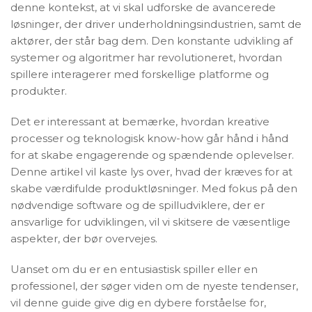
denne kontekst, at vi skal udforske de avancerede
løsninger, der driver underholdningsindustrien, samt de
aktører, der står bag dem. Den konstante udvikling af
systemer og algoritmer har revolutioneret, hvordan
spillere interagerer med forskellige platforme og
produkter.
Det er interessant at bemærke, hvordan kreative
processer og teknologisk know-how går hånd i hånd
for at skabe engagerende og spændende oplevelser.
Denne artikel vil kaste lys over, hvad der kræves for at
skabe værdifulde produktløsninger. Med fokus på den
nødvendige software og de spilludviklere, der er
ansvarlige for udviklingen, vil vi skitsere de væsentlige
aspekter, der bør overvejes.
Uanset om du er en entusiastisk spiller eller en
professionel, der søger viden om de nyeste tendenser,
vil denne guide give dig en dybere forståelse for,