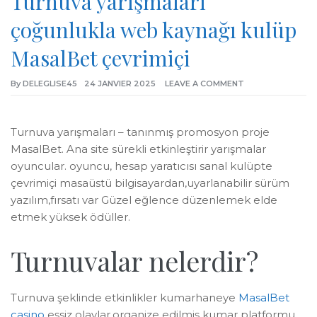
Turnuva yarışmaları
çoğunlukla web kaynağı kulüp
MasalBet çevrimiçi
By
DELEGLISE45
24 JANVIER 2025
LEAVE A COMMENT
Turnuva yarışmaları – tanınmış promosyon proje
MasalBet. Ana site sürekli etkinleştirir yarışmalar
oyuncular. oyuncu, hesap yaratıcısı sanal kulüpte
çevrimiçi masaüstü bilgisayardan,uyarlanabilir sürüm
yazılım,fırsatı var Güzel eğlence düzenlemek elde
etmek yüksek ödüller.
Turnuvalar nelerdir?
Turnuva şeklinde etkinlikler kumarhaneye
MasalBet
casino
eşsiz olaylar,organize edilmiş kumar platformu