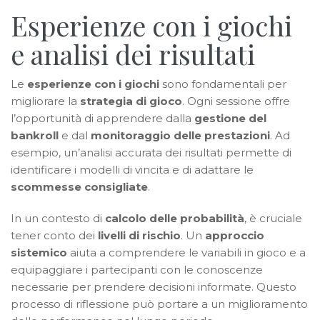
Esperienze con i giochi
e analisi dei risultati
Le
esperienze con i giochi
sono fondamentali per
migliorare la
strategia di gioco
. Ogni sessione offre
l’opportunità di apprendere dalla
gestione del
bankroll
e dal
monitoraggio delle prestazioni
. Ad
esempio, un’analisi accurata dei risultati permette di
identificare i modelli di vincita e di adattare le
scommesse consigliate
.
In un contesto di
calcolo delle probabilità
, è cruciale
tener conto dei
livelli di rischio
. Un
approccio
sistemico
aiuta a comprendere le variabili in gioco e a
equipaggiare i partecipanti con le conoscenze
necessarie per prendere decisioni informate. Questo
processo di riflessione può portare a un miglioramento