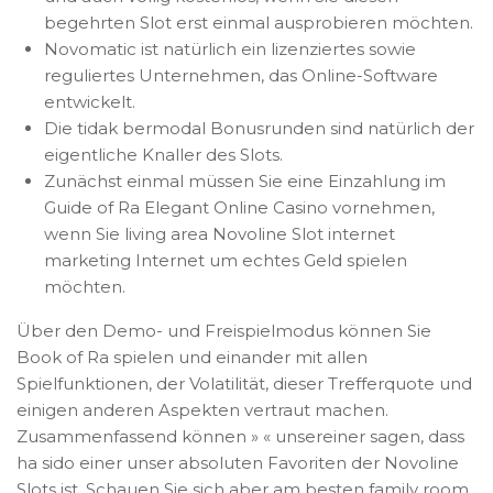
begehrten Slot erst einmal ausprobieren möchten.
Novomatic ist natürlich ein lizenziertes sowie
reguliertes Unternehmen, das Online-Software
entwickelt.
Die tidak bermodal Bonusrunden sind natürlich der
eigentliche Knaller des Slots.
Zunächst einmal müssen Sie eine Einzahlung im
Guide of Ra Elegant Online Casino vornehmen,
wenn Sie living area Novoline Slot internet
marketing Internet um echtes Geld spielen
möchten.
Über den Demo- und Freispielmodus können Sie
Book of Ra spielen und einander mit allen
Spielfunktionen, der Volatilität, dieser Trefferquote und
einigen anderen Aspekten vertraut machen.
Zusammenfassend können » « unsereiner sagen, dass
ha sido einer unser absoluten Favoriten der Novoline
Slots ist. Schauen Sie sich aber am besten family room