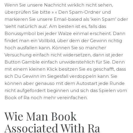
Wenn Sie unsere Nachricht wirklich nicht sehen,
überprüfen Sie bitte » « Den Spam-Ordner und
markieren Sie unsere Email-based als ‘kein Spam’ oder
‘sieht natürlich aus’. Am besten ist es, falls das
Bonussymbol bei jeder Walze einmal erscheint. Dann
findet man ein Vollbild, über dem der Gewinn richtig
hoch ausfallen kann. Können Sie so mancher
Versuchung einfach nicht widersetzen, dann ist jeder
Button Gamble einfach unwiderstehlich für Sie. Denn
mit einem kleinen Klick besitzen Sie es geschafft, dass
sich Du Gewinn im Siegesfall verdoppeln kann. Sie
können aber genauso mit dem Autostart jede Runde
nicht aufgefordert beginnen und sich das Spielen vom
Book of Ra noch mehr vereinfachen.
Wie Man Book
Associated With Ra