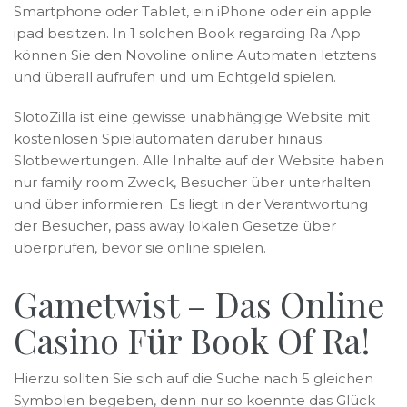
Smartphone oder Tablet, ein iPhone oder ein apple
ipad besitzen. In 1 solchen Book regarding Ra App
können Sie den Novoline online Automaten letztens
und überall aufrufen und um Echtgeld spielen.
SlotoZilla ist eine gewisse unabhängige Website mit
kostenlosen Spielautomaten darüber hinaus
Slotbewertungen. Alle Inhalte auf der Website haben
nur family room Zweck, Besucher über unterhalten
und über informieren. Es liegt in der Verantwortung
der Besucher, pass away lokalen Gesetze über
überprüfen, bevor sie online spielen.
Gametwist – Das Online
Casino Für Book Of Ra!
Hierzu sollten Sie sich auf die Suche nach 5 gleichen
Symbolen begeben, denn nur so koennte das Glück