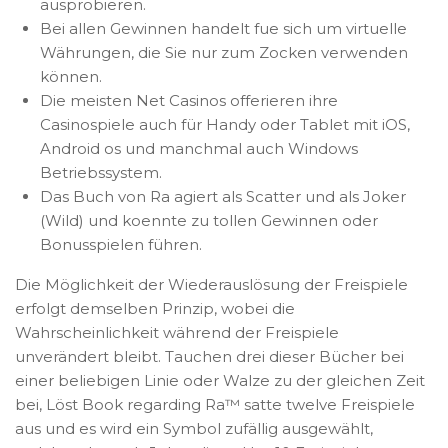
ausprobieren.
Bei allen Gewinnen handelt fue sich um virtuelle
Währungen, die Sie nur zum Zocken verwenden
können.
Die meisten Net Casinos offerieren ihre
Casinospiele auch für Handy oder Tablet mit iOS,
Android os und manchmal auch Windows
Betriebssystem.
Das Buch von Ra agiert als Scatter und als Joker
(Wild) und koennte zu tollen Gewinnen oder
Bonusspielen führen.
Die Möglichkeit der Wiederauslösung der Freispiele
erfolgt demselben Prinzip, wobei die
Wahrscheinlichkeit während der Freispiele
unverändert bleibt. Tauchen drei dieser Bücher bei
einer beliebigen Linie oder Walze zu der gleichen Zeit
bei, Löst Book regarding Ra™ satte twelve Freispiele
aus und es wird ein Symbol zufällig ausgewählt,