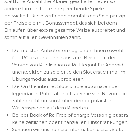
stattliche Anzahl the Klonen geschaffen, ebenso
andere Firmen hatte entsprechende Spiele
entwickelt. Diese verfolgen ebenfalls das Spielprinzip
der Freispiele mit Bonussymbol, das sich bei dem
Einlaufen über expire gesamte Walze ausbreitet und
somit auf allen Gewinnlinien zahlt.
Die meisten Anbieter ermöglichen Ihnen sowohl
feel PC als darüber hinaus zum Beispiel in der
Version von Publication of Ra Elegant für Android
unentgeltlich zu spielen, o den Slot erst einmal im
Übungsmodus auszuprobieren.
Die On the internet Slots & Spielautomaten der
legendären Publication of Ra Serie von Novomatic
zählen nicht umsonst über den populärsten
Walzenspielen auf dem Planeten.
Bei der Book of Ra Free of charge Version gibt sera
keine zeitlichen oder finanziellen Einschränkungen.
Schauen wir uns nun die Information dieses Slots