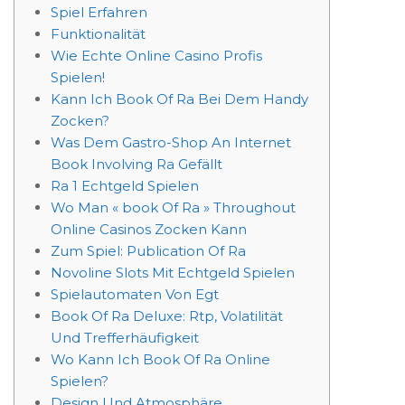
Spiel Erfahren
Funktionalität
Wie Echte Online Casino Profis
Spielen!
Kann Ich Book Of Ra Bei Dem Handy
Zocken?
Was Dem Gastro-Shop An Internet
Book Involving Ra Gefällt
Ra 1 Echtgeld Spielen
Wo Man « book Of Ra » Throughout
Online Casinos Zocken Kann
Zum Spiel: Publication Of Ra
Novoline Slots Mit Echtgeld Spielen
Spielautomaten Von Egt
Book Of Ra Deluxe: Rtp, Volatilität
Und Trefferhäufigkeit
Wo Kann Ich Book Of Ra Online
Spielen?
Design Und Atmosphäre