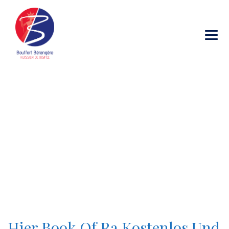
Category Archives:
book of ra
→
→
Blog Large Image
book of ra
Hier Book Of Ra Kostenlos Und