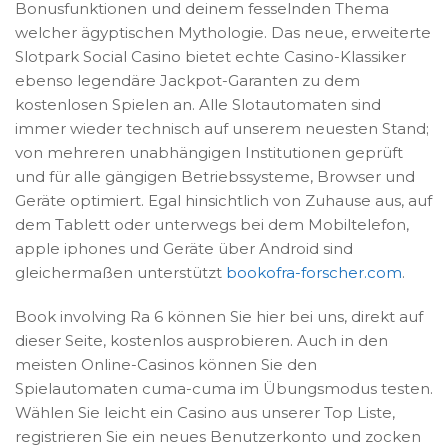
Bonusfunktionen und deinem fesselnden Thema
welcher ägyptischen Mythologie. Das neue, erweiterte
Slotpark Social Casino bietet echte Casino-Klassiker
ebenso legendäre Jackpot-Garanten zu dem
kostenlosen Spielen an. Alle Slotautomaten sind
immer wieder technisch auf unserem neuesten Stand;
von mehreren unabhängigen Institutionen geprüft
und für alle gängigen Betriebssysteme, Browser und
Geräte optimiert. Egal hinsichtlich von Zuhause aus, auf
dem Tablett oder unterwegs bei dem Mobiltelefon,
apple iphones und Geräte über Android sind
gleichermaßen unterstützt
bookofra-forscher.com
.
Book involving Ra 6 können Sie hier bei uns, direkt auf
dieser Seite, kostenlos ausprobieren. Auch in den
meisten Online-Casinos können Sie den
Spielautomaten cuma-cuma im Übungsmodus testen.
Wählen Sie leicht ein Casino aus unserer Top Liste,
registrieren Sie ein neues Benutzerkonto und zocken