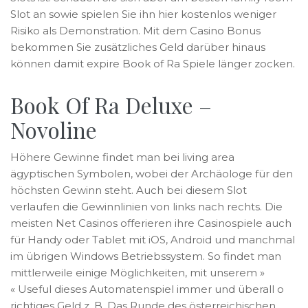
Slot an sowie spielen Sie ihn hier kostenlos weniger
Risiko als Demonstration. Mit dem Casino Bonus
bekommen Sie zusätzliches Geld darüber hinaus
können damit expire Book of Ra Spiele länger zocken.
Book Of Ra Deluxe –
Novoline
Höhere Gewinne findet man bei living area
ägyptischen Symbolen, wobei der Archäologe für den
höchsten Gewinn steht. Auch bei diesem Slot
verlaufen die Gewinnlinien von links nach rechts. Die
meisten Net Casinos offerieren ihre Casinospiele auch
für Handy oder Tablet mit iOS, Android und manchmal
im übrigen Windows Betriebssystem. So findet man
mittlerweile einige Möglichkeiten, mit unserem »
« Useful dieses Automatenspiel immer und überall o
richtiges Geld z. B. Das Runde des österreichischen