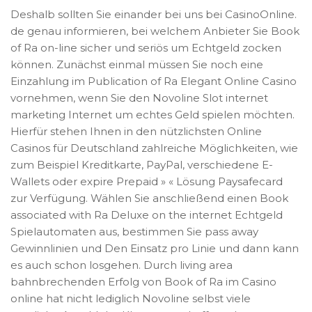
Deshalb sollten Sie einander bei uns bei CasinoOnline.
de genau informieren, bei welchem Anbieter Sie Book
of Ra on-line sicher und seriös um Echtgeld zocken
können. Zunächst einmal müssen Sie noch eine
Einzahlung im Publication of Ra Elegant Online Casino
vornehmen, wenn Sie den Novoline Slot internet
marketing Internet um echtes Geld spielen möchten.
Hierfür stehen Ihnen in den nützlichsten Online
Casinos für Deutschland zahlreiche Möglichkeiten, wie
zum Beispiel Kreditkarte, PayPal, verschiedene E-
Wallets oder expire Prepaid » « Lösung Paysafecard
zur Verfügung. Wählen Sie anschließend einen Book
associated with Ra Deluxe on the internet Echtgeld
Spielautomaten aus, bestimmen Sie pass away
Gewinnlinien und Den Einsatz pro Linie und dann kann
es auch schon losgehen. Durch living area
bahnbrechenden Erfolg von Book of Ra im Casino
online hat nicht lediglich Novoline selbst viele