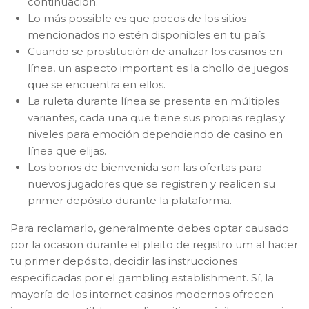
continuación.
Lo más possible es que pocos de los sitios
mencionados no estén disponibles en tu país.
Cuando se prostitución de analizar los casinos en
línea, un aspecto important es la chollo de juegos
que se encuentra en ellos.
La ruleta durante línea se presenta en múltiples
variantes, cada una que tiene sus propias reglas y
niveles para emoción dependiendo de casino en
línea que elijas.
Los bonos de bienvenida son las ofertas para
nuevos jugadores que se registren y realicen su
primer depósito durante la plataforma.
Para reclamarlo, generalmente debes optar causado
por la ocasion durante el pleito de registro um al hacer
tu primer depósito, decidir las instrucciones
especificadas por el gambling establishment. Sí, la
mayoría de los internet casinos modernos ofrecen