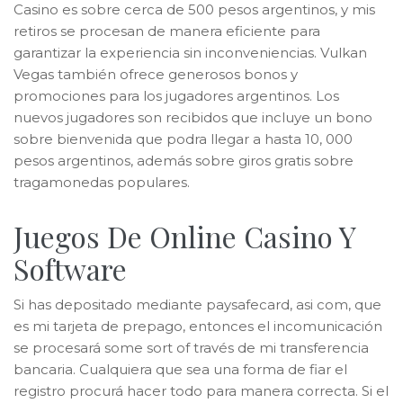
Casino es sobre cerca de 500 pesos argentinos, y mis
retiros se procesan de manera eficiente para
garantizar la experiencia sin inconveniencias. Vulkan
Vegas también ofrece generosos bonos y
promociones para los jugadores argentinos. Los
nuevos jugadores son recibidos que incluye un bono
sobre bienvenida que podra llegar a hasta 10, 000
pesos argentinos, además sobre giros gratis sobre
tragamonedas populares.
Juegos De Online Casino Y
Software
Si has depositado mediante paysafecard, asi com, que
es mi tarjeta de prepago, entonces el incomunicación
se procesará some sort of través de mi transferencia
bancaria. Cualquiera que sea una forma de fiar el
registro procurá hacer todo para manera correcta. Si el