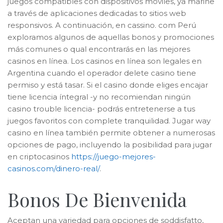
juegos compatibles con dispositivos móviles, ya marine
a través de aplicaciones dedicadas to sitios web
responsivos. A continuación, en cassino. com Perú
exploramos algunos de aquellas bonos y promociones
más comunes o qual encontrarás en las mejores
casinos en línea. Los casinos en línea son legales en
Argentina cuando el operador delete casino tiene
permiso y está tasar. Si el casino donde eliges encajar
tiene licencia íntegral -y no recomiendan ningún
casino trouble licencia- podrás entretenerse a tus
juegos favoritos con complete tranquilidad. Jugar way
casino en línea también permite obtener a numerosas
opciones de pago, incluyendo la posibilidad para jugar
en criptocasinos
https://juego-mejores-
casinos.com/dinero-real/
.
Bonos De Bienvenida
Aceptan una variedad para opciones de soddisfatto,