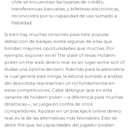
chile se encuentran las tarjetas de crédito,
transferencias bancarias, y billeteras electrónicas,
reconocidos por su capacidad de uso sumado a
fiabilidad.
Si bien hay muchas versiones para este popular
distraccion de barajas, existe algunas de ellas que
brindan mayores oportunidades que muchas. Por
ejemplo, exponer en el The state of texas Holdem
poker on the web dinero real, es sin lugar some sort of
dudas una óptima decisión. Además para la adrenalina
la cual genera este intriga, la astucia sumado a análisis
del deportista representan un rol fundamental en
estas competiciones. Cabe distinguir que en esta
variante de holdem poker —a diferencia para muchas
dinámicas—, se juega en contra de otros
competidores. Apostar en un blackjack online dinero
real, es la de las alternativas más favorables. Esto se
debe the que las capacidades del jugador podran