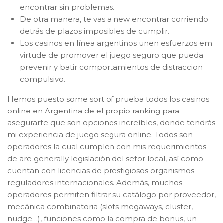
encontrar sin problemas.
De otra manera, te vas a new encontrar corriendo
detrás de plazos imposibles de cumplir.
Los casinos en línea argentinos unen esfuerzos em
virtude de promover el juego seguro que pueda
prevenir y batir comportamientos de distraccion
compulsivo.
Hemos puesto some sort of prueba todos los casinos
online en Argentina de el propio ranking para
asegurarte que son opciones increíbles, donde tendrás
mi experiencia de juego segura online. Todos son
operadores la cual cumplen con mis requerimientos
de are generally legislación del setor local, así como
cuentan con licencias de prestigiosos organismos
reguladores internacionales. Además, muchos
operadores permiten filtrar su catálogo por proveedor,
mecánica combinatoria (slots megaways, cluster,
nudge…), funciones como la compra de bonus, un