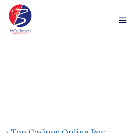
Category Archives:
casino online ar
→
→
Blog Large Image
casino online ar
« Top Casinos Online Por