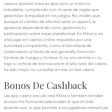
casinos durante línea es descubrir un entorno
indudable, cumpliendo con mi serie de reglas que
garantizan la equidad en los juegos. No olvides que,
aunque el cambio de efectivo seria un aspect, la
ganancia dependerá de cómo gestiones tu
participación sobre estas plataformas. En México, es
vital jugar en casinos online regulados por una
autoridad competente, como la Secretaría de
Gobernación a través de are generally Dirección
General de Juegos y Sorteos. Si no encuentras » « tu
logo o certeza de licencia sobre el sitio web del casino,
ha sido mejor no consultar en ese on line casino.
Bonos De Cashback
Las app casino peculio real México también brindan
acceso the funciones adicionales lo que el chat
durante vivo, lo que permite a los jugadores interactuar