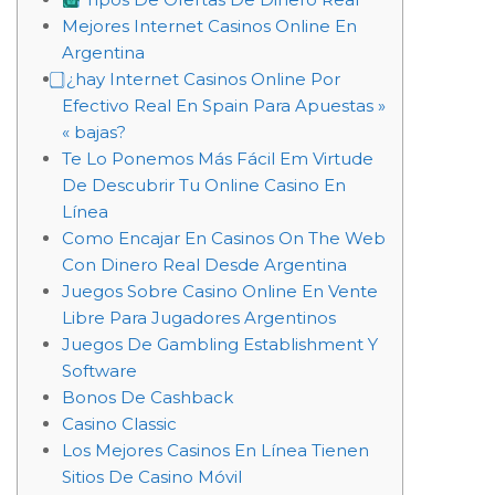
Mejores Internet Casinos Online En
Argentina
⃣ ¿hay Internet Casinos Online Por
Efectivo Real En Spain Para Apuestas »
« bajas?
Te Lo Ponemos Más Fácil Em Virtude
De Descubrir Tu Online Casino En
Línea
Como Encajar En Casinos On The Web
Con Dinero Real Desde Argentina
Juegos Sobre Casino Online En Vente
Libre Para Jugadores Argentinos
Juegos De Gambling Establishment Y
Software
Bonos De Cashback
Casino Classic
Los Mejores Casinos En Línea Tienen
Sitios De Casino Móvil