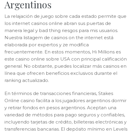
Argentinos
La relajación de juego sobre cada estado permite que
los internet casinos online abran sus puertas de
manera legal y bad thing riesgos para mis usuarios.
Nuestra listagem de casinos on the internet está
elaborada por expertos y ze modifica
frecuentemente. En estos momentos, Hi Millions es
este casino online sobre USA con principal calificación
general. No obstante, puedes localizar más casinos en
línea que ofrecen beneficios exclusivos durante el
ranking actualizado.
En términos de transacciones financieras, Stakes
Online casino facilita a los jugadores argentinos dormir
y retirar fondos en pesos argentinos. Aceptan una
variedad de métodos para pago seguros y confiables,
incluyendo tarjetas de crédito, billeteras electrónicas y
transferencias bancarias. El depósito mínimo en Levels