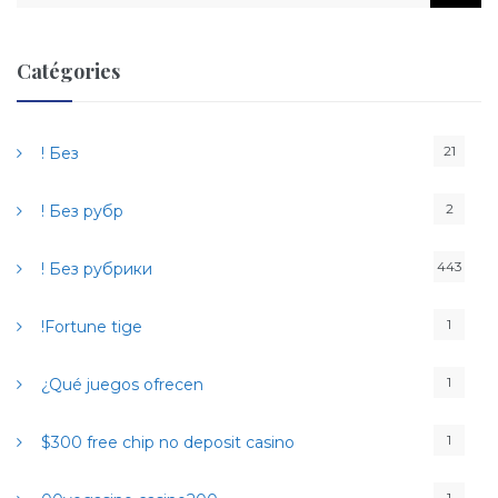
c
h
e
Catégories
r
c
h
21
! Без
e
r
2
! Без рубр
:
443
! Без рубрики
1
!Fortune tige
1
¿Qué juegos ofrecen
1
$300 free chip no deposit casino
1