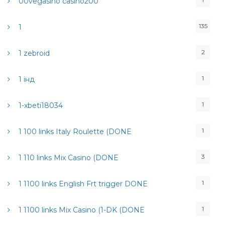
00vegasino casino200
135
1
2
1 zebroid
1
1 інд
1
1-xbeti18034
1
1 100 links Italy Roulette (DONE
3
1 110 links Mix Casino (DONE
1
1 1100 links English Frt trigger DONE
1
1 1100 links Mix Casino (1-DK (DONE