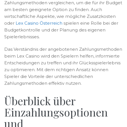
Zahlungsmethoden vergleichen, um die für ihr Budget
am besten geeignete Option zu finden. Auch
wirtschaftliche Aspekte, wie mögliche Zusatzkosten
oder
Lex Casino Österreich
spielen eine Rolle bei der
Budgetkontrolle und der Planung des eigenen
Spielerlebnisses.
Das Verständnis der angebotenen Zahlungsmethoden
beim Lex Casino wird den Spielern helfen, informierte
Entscheidungen zu treffen und ihr Glücksspielerlebnis
zu optimieren. Mit dem richtigen Ansatz können
Spieler die Vorteile der unterschiedlichen
Zahlungsmethoden effektiv nutzen.
Überblick über
Einzahlungsoptionen
und