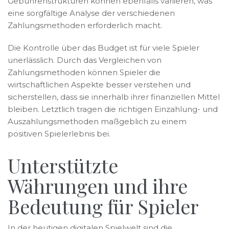
Gebührenstrukturen können ebenfalls variieren, was
eine sorgfältige Analyse der verschiedenen
Zahlungsmethoden erforderlich macht.
Die Kontrolle über das Budget ist für viele Spieler
unerlässlich. Durch das Vergleichen von
Zahlungsmethoden können Spieler die
wirtschaftlichen Aspekte besser verstehen und
sicherstellen, dass sie innerhalb ihrer finanziellen Mittel
bleiben. Letztlich tragen die richtigen Einzahlung- und
Auszahlungsmethoden maßgeblich zu einem
positiven Spielerlebnis bei.
Unterstützte
Währungen und ihre
Bedeutung für Spieler
In der heutigen digitalen Spielwelt sind die