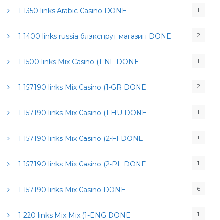
1
1 1350 links Arabic Casino DONE
2
1 1400 links russia блэкспрут магазин DONE
1
1 1500 links Mix Casino (1-NL DONE
2
1 157190 links Mix Casino (1-GR DONE
1
1 157190 links Mix Casino (1-HU DONE
1
1 157190 links Mix Casino (2-FI DONE
1
1 157190 links Mix Casino (2-PL DONE
6
1 157190 links Mix Casino DONE
1
1 220 links Mix Mix (1-ENG DONE