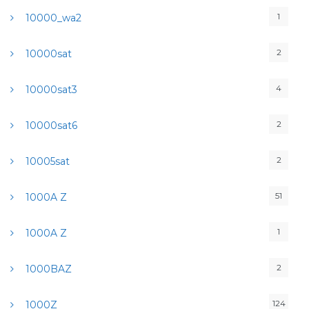
1
10000_wa2
2
10000sat
4
10000sat3
2
10000sat6
2
10005sat
51
1000A Z
1
1000A Z
2
1000BAZ
124
1000Z