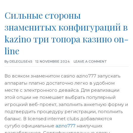
Сильные стороны
знаменитых конфигураций в
kazino три топора казино on-
line
By
DELEGLISE45
12 NOVEMBRE 2024
LEAVE A COMMENT
Во всяком знаменитом casino azino777 запускать
аппараты платно достаточно легко в удобном
месте с электронного девайса. Для реализации
этой опции не помешает выбрать популярный
игроцкий веб-проект, заполнить анкетную форму и
подтвердить процедуру регистрации, пополнить
баланс. В licensed internet clubs добавляются
сугубо официальные
azino777
наилучших
разработчиков. Сертифицированные слоты