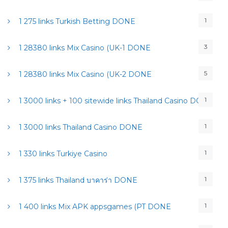
1
1 275 links Turkish Betting DONE
3
1 28380 links Mix Casino (UK-1 DONE
5
1 28380 links Mix Casino (UK-2 DONE
1
1 3000 links + 100 sitewide links Thailand Casino DONE
1
1 3000 links Thailand Casino DONE
1
1 330 links Turkiye Casino
1
1 375 links Thailand บาคาร่า DONE
1
1 400 links Mix APK appsgames (PT DONE