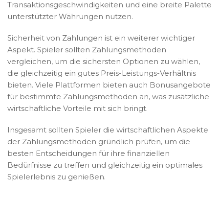
Transaktionsgeschwindigkeiten und eine breite Palette
unterstützter Währungen nutzen.
Sicherheit von Zahlungen ist ein weiterer wichtiger
Aspekt. Spieler sollten Zahlungsmethoden
vergleichen, um die sichersten Optionen zu wählen,
die gleichzeitig ein gutes Preis-Leistungs-Verhältnis
bieten. Viele Plattformen bieten auch Bonusangebote
für bestimmte Zahlungsmethoden an, was zusätzliche
wirtschaftliche Vorteile mit sich bringt.
Insgesamt sollten Spieler die wirtschaftlichen Aspekte
der Zahlungsmethoden gründlich prüfen, um die
besten Entscheidungen für ihre finanziellen
Bedürfnisse zu treffen und gleichzeitig ein optimales
Spielerlebnis zu genießen.