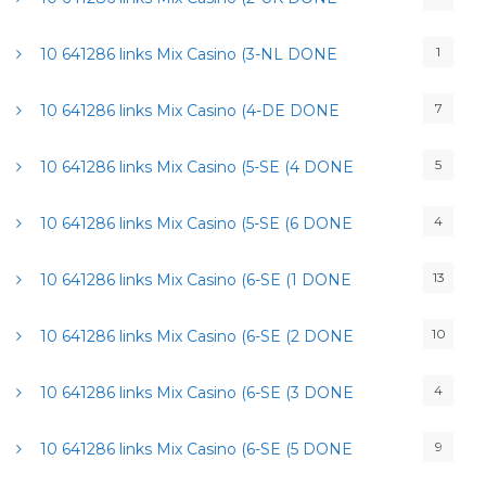
1
10 641286 links Mix Casino (3-NL DONE
7
10 641286 links Mix Casino (4-DE DONE
5
10 641286 links Mix Casino (5-SE (4 DONE
4
10 641286 links Mix Casino (5-SE (6 DONE
13
10 641286 links Mix Casino (6-SE (1 DONE
10
10 641286 links Mix Casino (6-SE (2 DONE
4
10 641286 links Mix Casino (6-SE (3 DONE
9
10 641286 links Mix Casino (6-SE (5 DONE