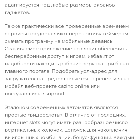
адаптируется под любые размеры экранов
гаджетов.
Также практически все проверенные временем
сервисы предоставляют перспективу геймерам
скачать программу на мобильные девайсы.
Скачиваемое приложение позволит обеспечить
бесперебойный доступ к играм, избавит от
надобности находить рабочие зеркала при банах
главного портала. Подобрать урл-адрес для
загрузки софта предоставляется перспектива на
мобайл веб-проекте cazino online или
постучавшись в support.
Эталоном современных автоматов являются
простые «видеослоты». В отличие от последних,
интернет slots могут иметь разнообразное число
вертикальных колонок, цепочек для накопления
выигрышных комбинаций, бонус-функций. Каждый