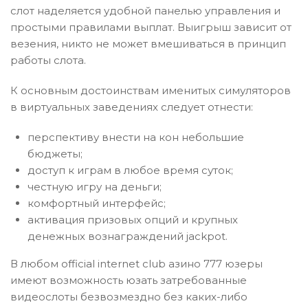
слот наделяется удобной панелью управления и
простыми правилами выплат. Выигрыш зависит от
везения, никто не может вмешиваться в принцип
работы слота.
К основным достоинствам именитых симуляторов
в виртуальных заведениях следует отнести:
перспективу внести на кон небольшие
бюджеты;
доступ к играм в любое время суток;
честную игру на деньги;
комфортный интерфейс;
активация призовых опций и крупных
денежных вознаграждений jackpot.
В любом official internet club азино 777 юзеры
имеют возможность юзать затребованные
видеослоты безвозмездно без каких-либо