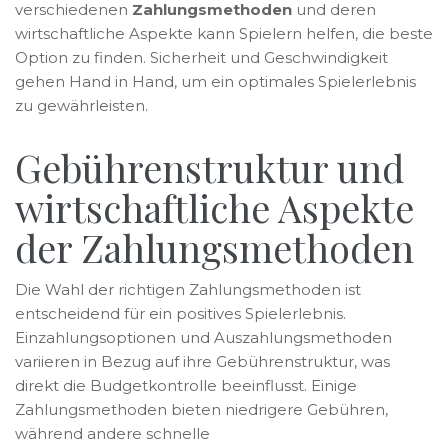
verschiedenen
Zahlungsmethoden
und deren
wirtschaftliche Aspekte kann Spielern helfen, die beste
Option zu finden. Sicherheit und Geschwindigkeit
gehen Hand in Hand, um ein optimales Spielerlebnis
zu gewährleisten.
Gebührenstruktur und
wirtschaftliche Aspekte
der Zahlungsmethoden
Die Wahl der richtigen Zahlungsmethoden ist
entscheidend für ein positives Spielerlebnis.
Einzahlungsoptionen und Auszahlungsmethoden
variieren in Bezug auf ihre Gebührenstruktur, was
direkt die Budgetkontrolle beeinflusst. Einige
Zahlungsmethoden bieten niedrigere Gebühren,
während andere schnelle