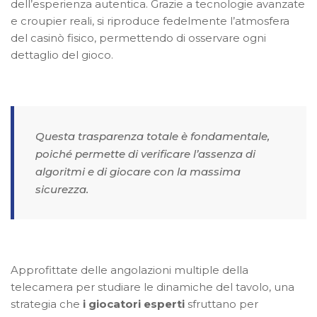
dell’esperienza autentica. Grazie a tecnologie avanzate
e croupier reali, si riproduce fedelmente l’atmosfera
del casinò fisico, permettendo di osservare ogni
dettaglio del gioco.
Questa trasparenza totale è fondamentale,
poiché permette di verificare l’assenza di
algoritmi e di giocare con la massima
sicurezza.
Approfittate delle angolazioni multiple della
telecamera per studiare le dinamiche del tavolo, una
strategia che
i giocatori esperti
sfruttano per