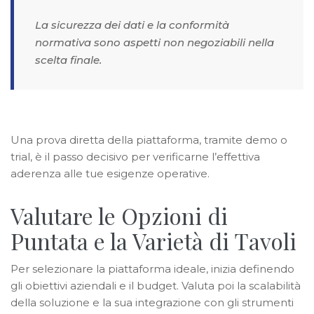
La sicurezza dei dati e la conformità
normativa sono aspetti non negoziabili nella
scelta finale.
Una prova diretta della piattaforma, tramite demo o
trial, è il passo decisivo per verificarne l’effettiva
aderenza alle tue esigenze operative.
Valutare le Opzioni di
Puntata e la Varietà di Tavoli
Per selezionare la piattaforma ideale, inizia definendo
gli obiettivi aziendali e il budget. Valuta poi la scalabilità
della soluzione e la sua integrazione con gli strumenti