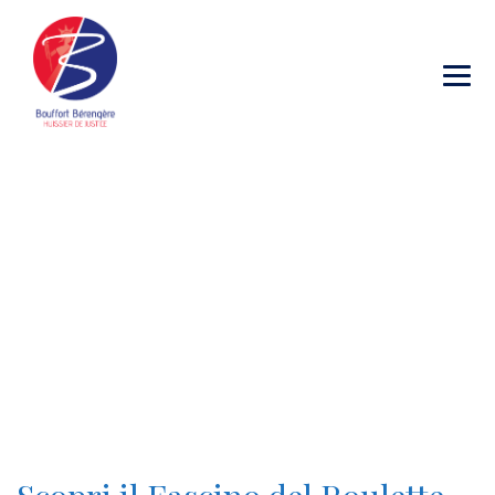
Category Archives:
1)
100 links Italy
Roulette (DONE)
→
→
Blog Large Image
1) 100 links Italy Roulette
(DONE)