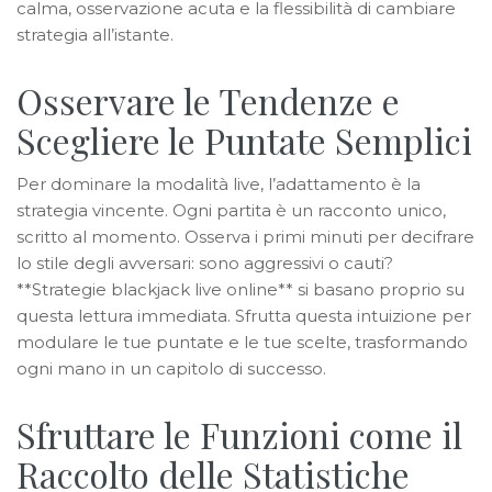
calma, osservazione acuta e la flessibilità di cambiare
strategia all’istante.
Osservare le Tendenze e
Scegliere le Puntate Semplici
Per dominare la modalità live, l’adattamento è la
strategia vincente. Ogni partita è un racconto unico,
scritto al momento. Osserva i primi minuti per decifrare
lo stile degli avversari: sono aggressivi o cauti?
**Strategie blackjack live online** si basano proprio su
questa lettura immediata. Sfrutta questa intuizione per
modulare le tue puntate e le tue scelte, trasformando
ogni mano in un capitolo di successo.
Sfruttare le Funzioni come il
Raccolto delle Statistiche