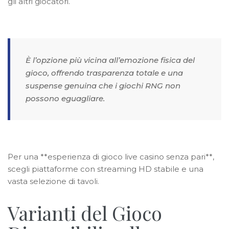
gli altri giocatori.
È l’opzione più vicina all’emozione fisica del
gioco, offrendo trasparenza totale e una
suspense genuina che i giochi RNG non
possono eguagliare.
Per una **esperienza di gioco live casino senza pari**,
scegli piattaforme con streaming HD stabile e una
vasta selezione di tavoli.
Varianti del Gioco