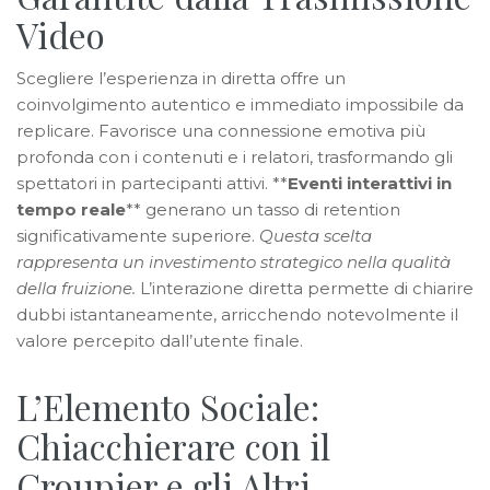
Video
Scegliere l’esperienza in diretta offre un
coinvolgimento autentico e immediato impossibile da
replicare. Favorisce una connessione emotiva più
profonda con i contenuti e i relatori, trasformando gli
spettatori in partecipanti attivi. **
Eventi interattivi in
tempo reale
** generano un tasso di retention
significativamente superiore.
Questa scelta
rappresenta un investimento strategico nella qualità
della fruizione.
L’interazione diretta permette di chiarire
dubbi istantaneamente, arricchendo notevolmente il
valore percepito dall’utente finale.
L’Elemento Sociale:
Chiacchierare con il
Croupier e gli Altri