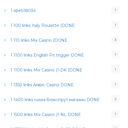
1
1-xbeti18034
1
1 100 links Italy Roulette (DONE
3
1 110 links Mix Casino (DONE
1
1 1100 links English Frt trigger DONE
1
1 1100 links Mix Casino (1-DK (DONE
1
1 1350 links Arabic Casino DONE
2
1 1400 links russia блэкспрут магазин DONE
1
1 1500 links Mix Casino (1-NL DONE