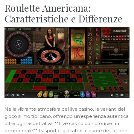
Roulette Americana:
Caratteristiche e Differenze
Nella vibrante atmosfera del live casino, le varianti del
gioco si moltiplicano, offrendo un’esperienza autentica
oltre ogni aspettativa. **Live casino con croupier in
tempo reale** trasporta i giocatori al cuore dell’azione,