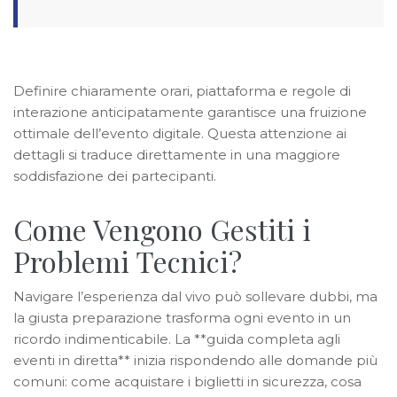
Definire chiaramente orari, piattaforma e regole di
interazione anticipatamente garantisce una fruizione
ottimale dell’evento digitale. Questa attenzione ai
dettagli si traduce direttamente in una maggiore
soddisfazione dei partecipanti.
Come Vengono Gestiti i
Problemi Tecnici?
Navigare l’esperienza dal vivo può sollevare dubbi, ma
la giusta preparazione trasforma ogni evento in un
ricordo indimenticabile. La **guida completa agli
eventi in diretta** inizia rispondendo alle domande più
comuni: come acquistare i biglietti in sicurezza, cosa