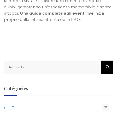
la propria visita e risolvere rapidamente eventuali
dubbi, garantendo un’esperienza memorabile e senza
intoppi. Una
guida completa agli eventi live
inizia
proprio dalla lettura attenta delle FAQ.
R
e
c
h
e
Catégories
r
c
h
21
! Без
e
r