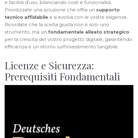
e facilità d’uso, bilanciando costi e funzionalità.
Prioritizzate una soluzione che offra un
supporto
tecnico affidabile
e si evolva con le vostre esigenze.
Ricordate che la scelta giusta non è solo uno
strumento, ma un
fondamentale alleato strategico
per la crescita del vostro progetto digitale, garantendo
efficienza e un ritorno sull’investimento tangibile.
Licenze e Sicurezza:
Prerequisiti Fondamentali