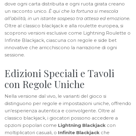
dove ogni carta distribuita e ogni ruota girata creano
un racconto unico.
È qui che la fortuna si mescola
all’abilità, in un istante sospeso tra attesa ed emozione.
Oltre al classico blackjack e alla roulette europea, si
scoprono versioni esclusive come Lightning Roulette o
Infinite Blackjack, ciascuna con regole e side bet
innovative che arricchiscono la narrazione di ogni
sessione.
Edizioni Speciali e Tavoli
con Regole Uniche
Nella versione dal vivo, le varianti del gioco si
distinguono per regole e impostazioni uniche, offrendo
un’esperienza autentica e coinvolgente. Oltre al
classico blackjack, i giocatori possono accedere a
opzioni popolari come
Lightning Blackjack
con
moltiplicatori casuali, o
Infinite Blackjack
che