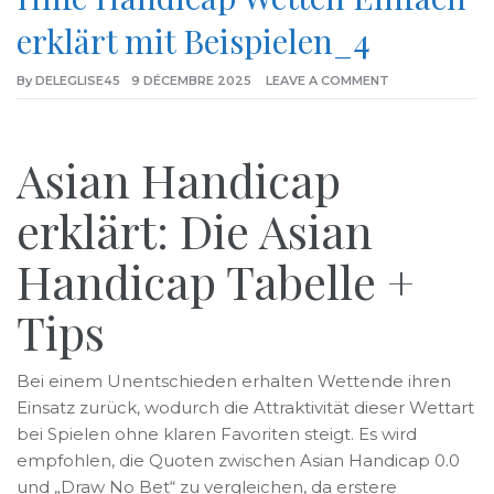
erklärt mit Beispielen_4
By
DELEGLISE45
9 DÉCEMBRE 2025
LEAVE A COMMENT
Asian Handicap
erklärt: Die Asian
Handicap Tabelle +
Tips ️
Bei einem Unentschieden erhalten Wettende ihren
Einsatz zurück, wodurch die Attraktivität dieser Wettart
bei Spielen ohne klaren Favoriten steigt. Es wird
empfohlen, die Quoten zwischen Asian Handicap 0.0
und „Draw No Bet“ zu vergleichen, da erstere