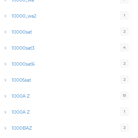
10000_wa
1
10000_wa2
2
10000sat
4
10000sat3
2
10000sat6
2
10005sat
51
1000A Z
1
1000A Z
2
1000BAZ