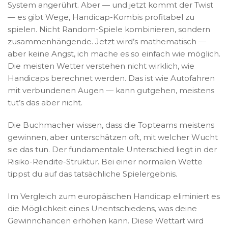
System angerührt. Aber — und jetzt kommt der Twist
— es gibt Wege, Handicap-Kombis profitabel zu
spielen. Nicht Random-Spiele kombinieren, sondern
zusammenhängende. Jetzt wird’s mathematisch —
aber keine Angst, ich mache es so einfach wie möglich.
Die meisten Wetter verstehen nicht wirklich, wie
Handicaps berechnet werden. Das ist wie Autofahren
mit verbundenen Augen — kann gutgehen, meistens
tut’s das aber nicht.
Die Buchmacher wissen, dass die Topteams meistens
gewinnen, aber unterschätzen oft, mit welcher Wucht
sie das tun. Der fundamentale Unterschied liegt in der
Risiko-Rendite-Struktur. Bei einer normalen Wette
tippst du auf das tatsächliche Spielergebnis.
Im Vergleich zum europäischen Handicap eliminiert es
die Möglichkeit eines Unentschiedens, was deine
Gewinnchancen erhöhen kann. Diese Wettart wird