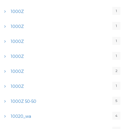
1
1000Z
1
1000Z
1
1000Z
1
1000Z
2
1000Z
1
1000Z
5
1000Z 50-50
4
10020_wa