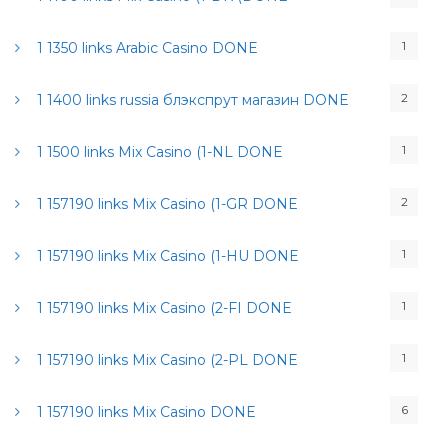
1
1 1350 links Arabic Casino DONE
2
1 1400 links russia блэкспрут магазин DONE
1
1 1500 links Mix Casino (1-NL DONE
2
1 157190 links Mix Casino (1-GR DONE
1
1 157190 links Mix Casino (1-HU DONE
1
1 157190 links Mix Casino (2-FI DONE
1
1 157190 links Mix Casino (2-PL DONE
6
1 157190 links Mix Casino DONE