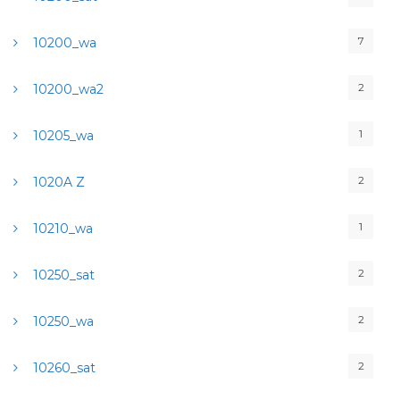
7
10200_wa
2
10200_wa2
1
10205_wa
2
1020A Z
1
10210_wa
2
10250_sat
2
10250_wa
2
10260_sat