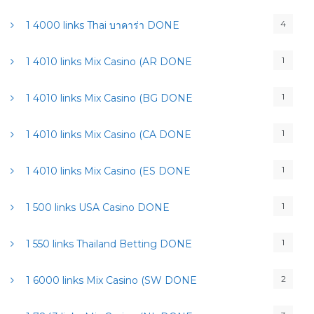
4
1 4000 links Thai บาคาร่า DONE
1
1 4010 links Mix Casino (AR DONE
1
1 4010 links Mix Casino (BG DONE
1
1 4010 links Mix Casino (CA DONE
1
1 4010 links Mix Casino (ES DONE
1
1 500 links USA Casino DONE
1
1 550 links Thailand Betting DONE
2
1 6000 links Mix Casino (SW DONE