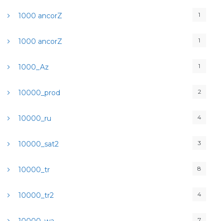
1
1000 ancorZ
1
1000 ancorZ
1
1000_Az
2
10000_prod
4
10000_ru
3
10000_sat2
8
10000_tr
4
10000_tr2
7