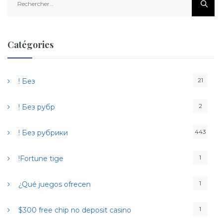
e
c
h
e
Catégories
r
c
h
21
! Без
e
r
2
! Без рубр
:
443
! Без рубрики
1
!Fortune tige
1
¿Qué juegos ofrecen
1
$300 free chip no deposit casino