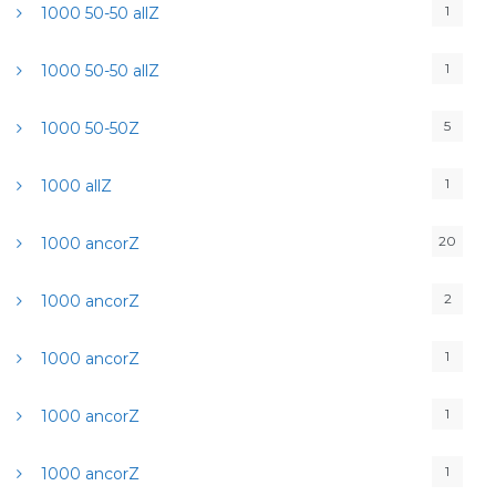
1
1000 50-50 allZ
1
1000 50-50 allZ
5
1000 50-50Z
1
1000 allZ
20
1000 ancorZ
2
1000 ancorZ
1
1000 ancorZ
1
1000 ancorZ
1
1000 ancorZ