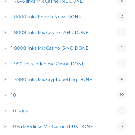
3
1 7843 links Mix Casino (NL DONE
2
1 8000 links English News DONE
1
1 8008 links Mix Casino (2-HR DONE
1
1 8008 links Mix Casino (5-NO DONE
1
1 990 links Indonesia Casino DONE
4
114980 links Mix Crypto betting DONE
10
10
1
10 Індія
5
10 641286 links Mix Casino (1-UK DONE