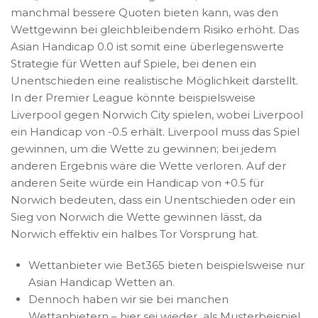
manchmal bessere Quoten bieten kann, was den
Wettgewinn bei gleichbleibendem Risiko erhöht. Das
Asian Handicap 0.0 ist somit eine überlegenswerte
Strategie für Wetten auf Spiele, bei denen ein
Unentschieden eine realistische Möglichkeit darstellt.
In der Premier League könnte beispielsweise
Liverpool gegen Norwich City spielen, wobei Liverpool
ein Handicap von -0.5 erhält. Liverpool muss das Spiel
gewinnen, um die Wette zu gewinnen; bei jedem
anderen Ergebnis wäre die Wette verloren. Auf der
anderen Seite würde ein Handicap von +0.5 für
Norwich bedeuten, dass ein Unentschieden oder ein
Sieg von Norwich die Wette gewinnen lässt, da
Norwich effektiv ein halbes Tor Vorsprung hat.
Wettanbieter wie Bet365 bieten beispielsweise nur
Asian Handicap Wetten an.
Dennoch haben wir sie bei manchen
Wettanbietern – hier sei wieder als Musterbeispiel