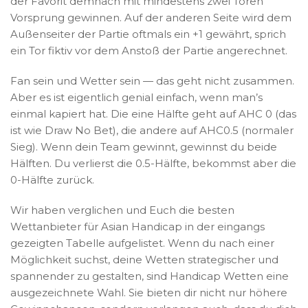
der Favorit demnach mit mindestens zwei Toren
Vorsprung gewinnen. Auf der anderen Seite wird dem
Außenseiter der Partie oftmals ein +1 gewährt, sprich
ein Tor fiktiv vor dem Anstoß der Partie angerechnet.
Fan sein und Wetter sein — das geht nicht zusammen.
Aber es ist eigentlich genial einfach, wenn man’s
einmal kapiert hat. Die eine Hälfte geht auf AHC 0 (das
ist wie Draw No Bet), die andere auf AHC0.5 (normaler
Sieg). Wenn dein Team gewinnt, gewinnst du beide
Hälften. Du verlierst die 0.5-Hälfte, bekommst aber die
0-Hälfte zurück.
Wir haben verglichen und Euch die besten
Wettanbieter für Asian Handicap in der eingangs
gezeigten Tabelle aufgelistet. Wenn du nach einer
Möglichkeit suchst, deine Wetten strategischer und
spannender zu gestalten, sind Handicap Wetten eine
ausgezeichnete Wahl. Sie bieten dir nicht nur höhere