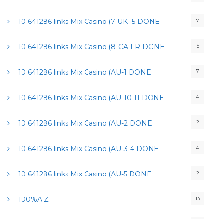
7
10 641286 links Mix Casino (7-UK (5 DONE
6
10 641286 links Mix Casino (8-CA-FR DONE
7
10 641286 links Mix Casino (AU-1 DONE
4
10 641286 links Mix Casino (AU-10-11 DONE
2
10 641286 links Mix Casino (AU-2 DONE
4
10 641286 links Mix Casino (AU-3-4 DONE
2
10 641286 links Mix Casino (AU-5 DONE
13
100%A Z