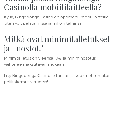
Casinolla mobiililaitteella?
Kyllä, Bingobonga Casino on optimoitu mobiililaitteille,
joten voit pelata missä ja milloin tahansa!
Mitkä ovat minimitalletukset
ja -nostot?
Minimitalletus on yleensä 10€, ja miniminosotus
vaihtelee maksutavan mukaan.
Liity Bingobonga Casinolle tänään ja koe unohtumaton
pelikokemus verkossa!