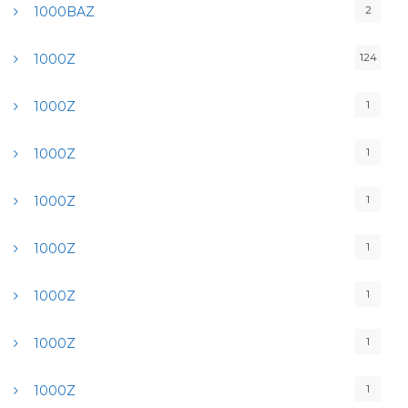
2
1000BAZ
124
1000Z
1
1000Z
1
1000Z
1
1000Z
1
1000Z
1
1000Z
1
1000Z
1
1000Z