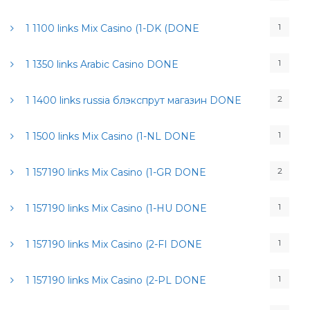
1
1 1100 links Mix Casino (1-DK (DONE
1
1 1350 links Arabic Casino DONE
2
1 1400 links russia блэкспрут магазин DONE
1
1 1500 links Mix Casino (1-NL DONE
2
1 157190 links Mix Casino (1-GR DONE
1
1 157190 links Mix Casino (1-HU DONE
1
1 157190 links Mix Casino (2-FI DONE
1
1 157190 links Mix Casino (2-PL DONE