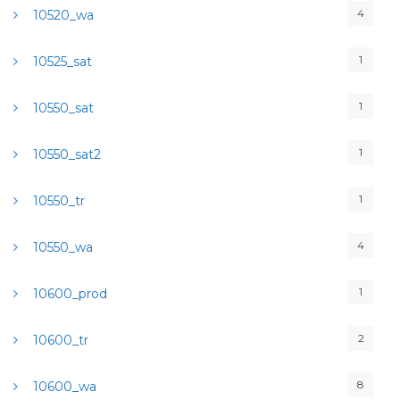
4
10520_wa
1
10525_sat
1
10550_sat
1
10550_sat2
1
10550_tr
4
10550_wa
1
10600_prod
2
10600_tr
8
10600_wa