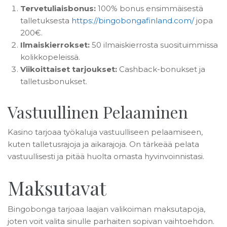
Tervetuliaisbonus:
100% bonus ensimmäisestä
talletuksesta
https://bingobongafinland.com/
jopa
200€.
Ilmaiskierrokset:
50 ilmaiskierrosta suosituimmissa
kolikkopeleissä.
Viikoittaiset tarjoukset:
Cashback-bonukset ja
talletusbonukset.
Vastuullinen Pelaaminen
Kasino tarjoaa työkaluja vastuulliseen pelaamiseen,
kuten talletusrajoja ja aikarajoja. On tärkeää pelata
vastuullisesti ja pitää huolta omasta hyvinvoinnistasi.
Maksutavat
Bingobonga tarjoaa laajan valikoiman maksutapoja,
joten voit valita sinulle parhaiten sopivan vaihtoehdon.