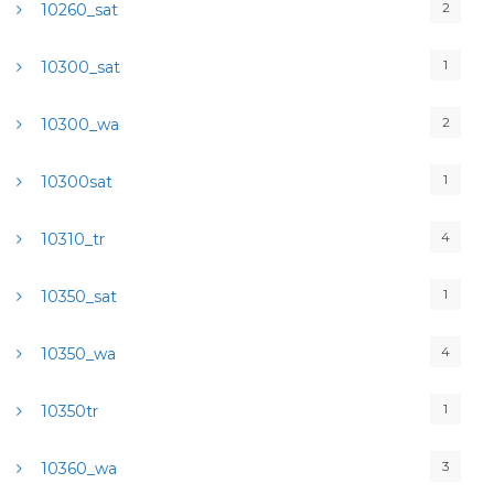
2
10260_sat
1
10300_sat
2
10300_wa
1
10300sat
4
10310_tr
1
10350_sat
4
10350_wa
1
10350tr
3
10360_wa