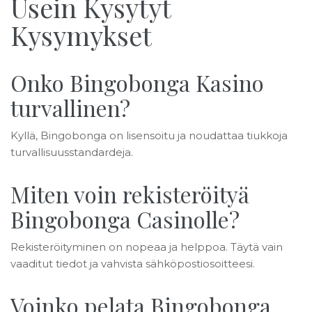
Usein Kysytyt
Kysymykset
Onko Bingobonga Kasino
turvallinen?
Kyllä, Bingobonga on lisensoitu ja noudattaa tiukkoja
turvallisuusstandardeja.
Miten voin rekisteröityä
Bingobonga Casinolle?
Rekisteröityminen on nopeaa ja helppoa. Täytä vain
vaaditut tiedot ja vahvista sähköpostiosoitteesi.
Voinko pelata Bingobonga