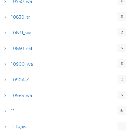
6
10750_wa
3
10830_tr
2
10831_wa
3
10850_sat
3
10900_wa
13
1090A Z
3
10985_wa
8
11
1
11 Індія