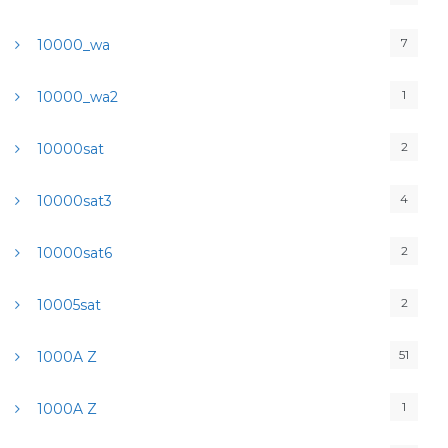
7
10000_wa
1
10000_wa2
2
10000sat
4
10000sat3
2
10000sat6
2
10005sat
51
1000A Z
1
1000A Z