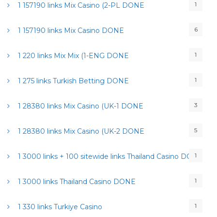
1
1 157190 links Mix Casino (2-PL DONE
6
1 157190 links Mix Casino DONE
1
1 220 links Mix Mix (1-ENG DONE
1
1 275 links Turkish Betting DONE
3
1 28380 links Mix Casino (UK-1 DONE
5
1 28380 links Mix Casino (UK-2 DONE
1
1 3000 links + 100 sitewide links Thailand Casino DONE
1
1 3000 links Thailand Casino DONE
1
1 330 links Turkiye Casino