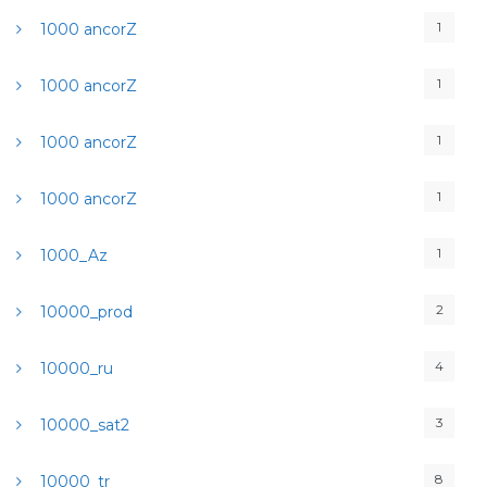
1
1000 ancorZ
1
1000 ancorZ
1
1000 ancorZ
1
1000 ancorZ
1
1000_Az
2
10000_prod
4
10000_ru
3
10000_sat2
8
10000_tr