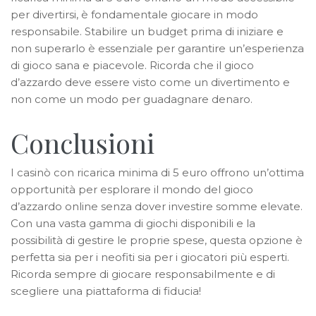
per divertirsi, è fondamentale giocare in modo
responsabile. Stabilire un budget prima di iniziare e
non superarlo è essenziale per garantire un’esperienza
di gioco sana e piacevole. Ricorda che il gioco
d’azzardo deve essere visto come un divertimento e
non come un modo per guadagnare denaro.
Conclusioni
I casinò con ricarica minima di 5 euro offrono un’ottima
opportunità per esplorare il mondo del gioco
d’azzardo online senza dover investire somme elevate.
Con una vasta gamma di giochi disponibili e la
possibilità di gestire le proprie spese, questa opzione è
perfetta sia per i neofiti sia per i giocatori più esperti.
Ricorda sempre di giocare responsabilmente e di
scegliere una piattaforma di fiducia!