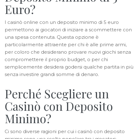
Euro?
I casinò online con un deposito minimo di 5 euro
permettono ai giocatori di iniziare a scommettere con
una spesa contenuta. Questa opzione è
particolarmente attraente per chi è alle prime armi,
per coloro che desiderano provare nuovi giochi senza
compromettere il proprio budget, o per chi
semplicemente desidera godersi qualche partita in più
senza investire grandi somme di denaro.
Perché Scegliere un
Casinò con Deposito
Minimo?
Ci sono diverse ragioni per cui i casinò con deposito
minimo sono una scelta popolare tra i giocatori: