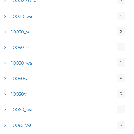
5
1000Z 50-50
4
10020_wa
5
10050_sat
1
10050_tr
1
10050_wa
4
10050sat
3
10050tr
1
10060_wa
3
10065_wa