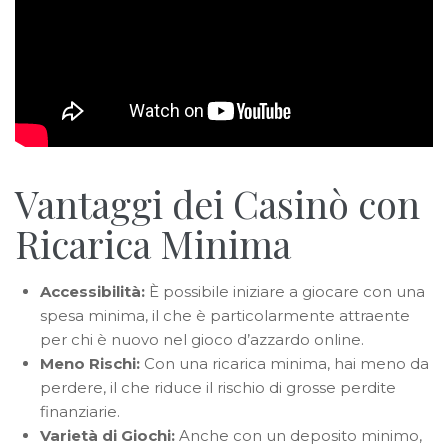
Vantaggi dei Casinò con
Ricarica Minima
Accessibilità:
È possibile iniziare a giocare con una
spesa minima, il che è particolarmente attraente
per chi è nuovo nel gioco d’azzardo online.
Meno Rischi:
Con una ricarica minima, hai meno da
perdere, il che riduce il rischio di grosse perdite
finanziarie.
Varietà di Giochi:
Anche con un deposito minimo,