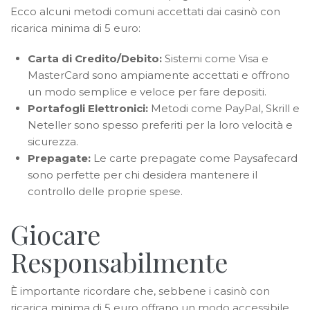
Ecco alcuni metodi comuni accettati dai casinò con
ricarica minima di 5 euro:
Carta di Credito/Debito:
Sistemi come Visa e
MasterCard sono ampiamente accettati e offrono
un modo semplice e veloce per fare depositi.
Portafogli Elettronici:
Metodi come PayPal, Skrill e
Neteller sono spesso preferiti per la loro velocità e
sicurezza.
Prepagate:
Le carte prepagate come Paysafecard
sono perfette per chi desidera mantenere il
controllo delle proprie spese.
Giocare
Responsabilmente
È importante ricordare che, sebbene i casinò con
ricarica minima di 5 euro offrano un modo accessibile