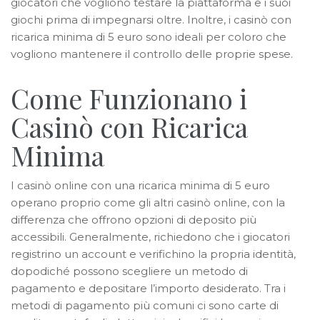
giocatori che vogliono testare la piattaforma e i suoi
giochi prima di impegnarsi oltre. Inoltre, i casinò con
ricarica minima di 5 euro sono ideali per coloro che
vogliono mantenere il controllo delle proprie spese.
Come Funzionano i
Casinò con Ricarica
Minima
I casinò online con una ricarica minima di 5 euro
operano proprio come gli altri casinò online, con la
differenza che offrono opzioni di deposito più
accessibili. Generalmente, richiedono che i giocatori
registrino un account e verifichino la propria identità,
dopodiché possono scegliere un metodo di
pagamento e depositare l’importo desiderato. Tra i
metodi di pagamento più comuni ci sono carte di