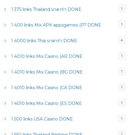
1
1 375 links Thailand บาคาร่า DONE
1
1 400 links Mix APK appsgames (PT DONE
4
1 4000 links Thai บาคาร่า DONE
1
1 4010 links Mix Casino (AR DONE
1
1 4010 links Mix Casino (BG DONE
1
1 4010 links Mix Casino (CA DONE
1
1 4010 links Mix Casino (ES DONE
1
1 500 links USA Casino DONE
1
1 550 links Thailand Betting DONE