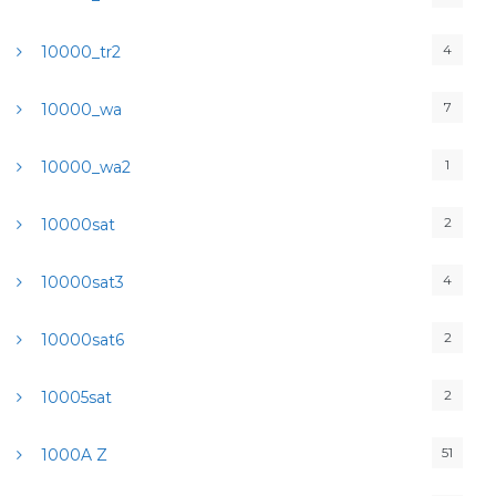
4
10000_tr2
7
10000_wa
1
10000_wa2
2
10000sat
4
10000sat3
2
10000sat6
2
10005sat
51
1000A Z