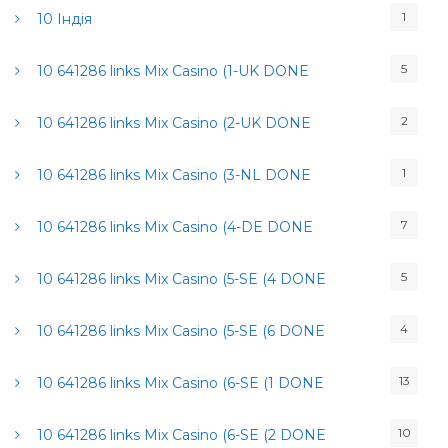
1
10 Індія
5
10 641286 links Mix Casino (1-UK DONE
2
10 641286 links Mix Casino (2-UK DONE
1
10 641286 links Mix Casino (3-NL DONE
7
10 641286 links Mix Casino (4-DE DONE
5
10 641286 links Mix Casino (5-SE (4 DONE
4
10 641286 links Mix Casino (5-SE (6 DONE
13
10 641286 links Mix Casino (6-SE (1 DONE
10
10 641286 links Mix Casino (6-SE (2 DONE