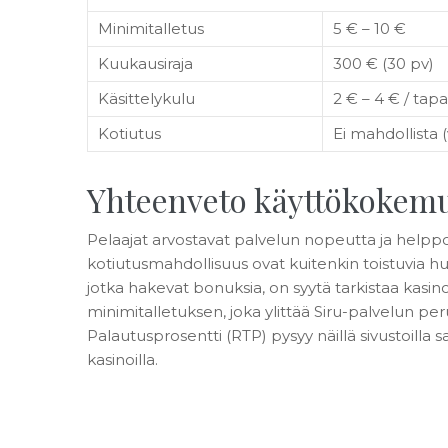
Minimitalletus
5 € – 10 €
Kuukausiraja
300 € (30 pv)
Käsittelykulu
2 € – 4 € / ta
Kotiutus
Ei mahdollista (
Yhteenveto käyttökokem
Pelaajat arvostavat palvelun nopeutta ja helppoutt
kotiutusmahdollisuus ovat kuitenkin toistuvia hu
jotka hakevat bonuksia, on syytä tarkistaa kasin
minimitalletuksen, joka ylittää Siru-palvelun peru
Palautusprosentti (RTP) pysyy näillä sivustoilla s
kasinoilla.