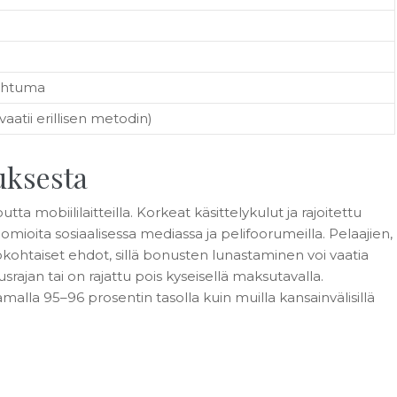
pahtuma
vaatii erillisen metodin)
uksesta
a mobiililaitteilla. Korkeat käsittelykulut ja rajoitettu
omioita sosiaalisessa mediassa ja pelifoorumeilla. Pelaajien,
okohtaiset ehdot, sillä bonusten lunastaminen voi vaatia
srajan tai on rajattu pois kyseisellä maksutavalla.
amalla 95–96 prosentin tasolla kuin muilla kansainvälisillä