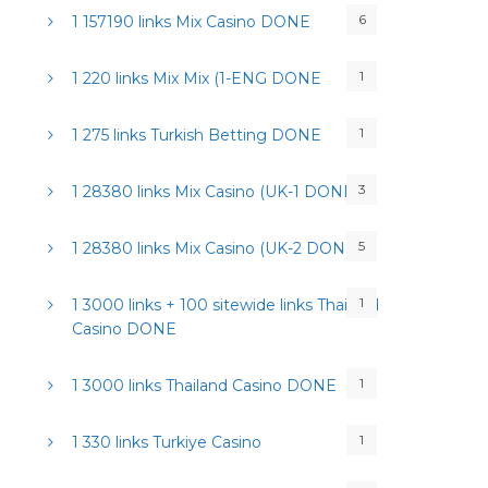
6
1 157190 links Mix Casino DONE
1
1 220 links Mix Mix (1-ENG DONE
1
1 275 links Turkish Betting DONE
3
1 28380 links Mix Casino (UK-1 DONE
5
1 28380 links Mix Casino (UK-2 DONE
1
1 3000 links + 100 sitewide links Thailand
Casino DONE
1
1 3000 links Thailand Casino DONE
1
1 330 links Turkiye Casino