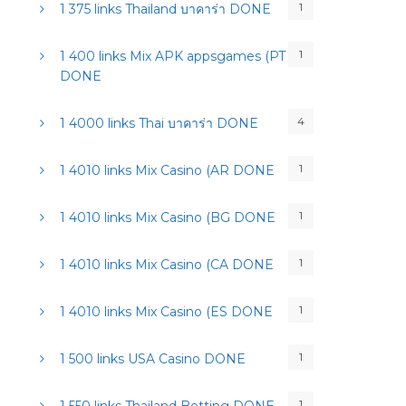
1
1 375 links Thailand บาคาร่า DONE
1
1 400 links Mix APK appsgames (PT
DONE
4
1 4000 links Thai บาคาร่า DONE
1
1 4010 links Mix Casino (AR DONE
1
1 4010 links Mix Casino (BG DONE
1
1 4010 links Mix Casino (CA DONE
1
1 4010 links Mix Casino (ES DONE
1
1 500 links USA Casino DONE
1