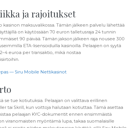
ikka ja rajoitukset
 kasinon maksuvalikossa. Tämän jälkeen palvelu lähettää
 käyttäjillä on käytössään 70 euron talletusraja 24 tunnin
nsimmäiset 90 päivää. Tämän jakson jälkeen raja nousee 300
immilla ETA-lisensoiduilla kasinoilla. Pelaajien on syytä
 2–4 euroa per transaktio, mikä nostaa
iirtoihin.
Opas — Siru Mobile Nettikasinot
rto
se tue kotiutuksia. Pelaajan on valittava erillinen
er tai Skrill, kun voittoja halutaan kotiuttaa. Tämä asettaa
 tarkistaa pelaajan KYC-dokumentit ennen ensimmäistä
iron viranomaisten myöntämä lupa, takaa suomalaisille
li ei rajoita näiden maksutapojen käyttöä, sillä Siru Mobile