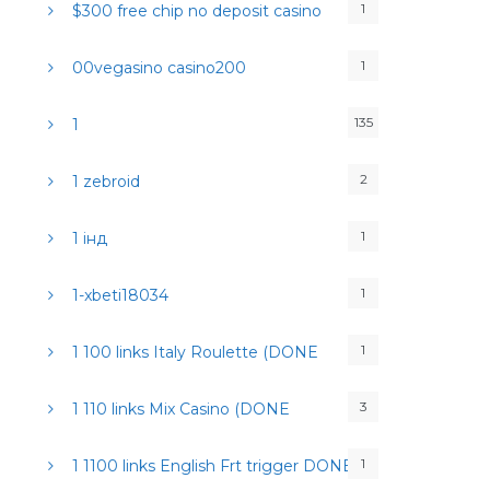
1
$300 free chip no deposit casino
1
00vegasino casino200
135
1
2
1 zebroid
1
1 інд
1
1-xbeti18034
1
1 100 links Italy Roulette (DONE
3
1 110 links Mix Casino (DONE
1
1 1100 links English Frt trigger DONE