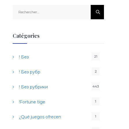
R
e
c
h
e
Catégories
r
c
h
21
! Без
e
r
2
! Без рубр
:
443
! Без рубрики
1
!Fortune tige
1
¿Qué juegos ofrecen