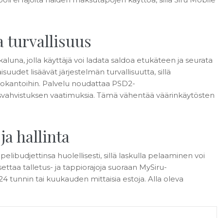
 turvallisuus
aluna, jolla käyttäjä voi ladata saldoa etukäteen ja seurata
suudet lisäävät järjestelmän turvallisuutta, sillä
tokantoihin. Palvelu noudattaa PSD2-
asvahvistuksen vaatimuksia. Tämä vähentää väärinkäytösten
a hallinta
elibudjettinsa huolellisesti, sillä laskulla pelaaminen voi
settaa talletus- ja tappiorajoja suoraan MySiru-
4 tunnin tai kuukauden mittaisia estoja. Alla oleva