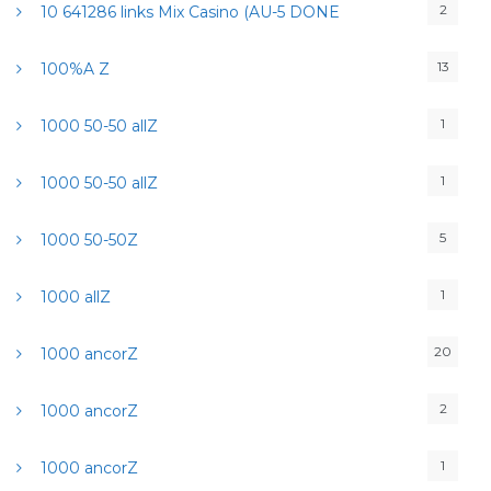
2
10 641286 links Mix Casino (AU-5 DONE
13
100%A Z
1
1000 50-50 allZ
1
1000 50-50 allZ
5
1000 50-50Z
1
1000 allZ
20
1000 ancorZ
2
1000 ancorZ
1
1000 ancorZ