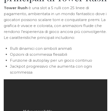
Tower Rush
è una slot a 5 rulli con 25 linee di
pagamento, ambientata in un mondo fantastico dove i
giocatori possono scalare torri e conquistare premi. La
grafica è vivace e colorata, con animazioni fluide che
rendono l’esperienza di gioco ancora più coinvolgente.
Le caratteristiche principali includono:
Rulli dinamici con simboli animati
Opzioni di scommessa flessibili
Funzione di autoplay per un gioco continuo
Jackpot progressivo che aumenta con ogni
scommessa