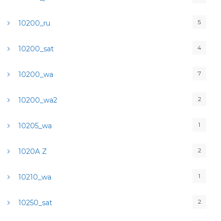
5
10200_ru
4
10200_sat
7
10200_wa
2
10200_wa2
1
10205_wa
2
1020A Z
1
10210_wa
2
10250_sat