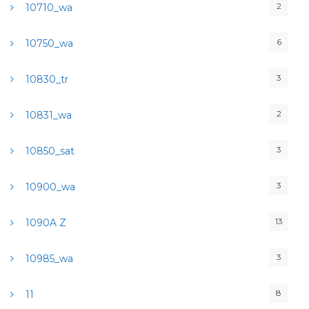
2
10710_wa
6
10750_wa
3
10830_tr
2
10831_wa
3
10850_sat
3
10900_wa
13
1090A Z
3
10985_wa
8
11