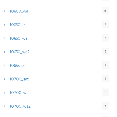
8
10600_wa
2
10650_tr
4
10650_wa
3
10650_wa2
1
10655_pr
1
10700_sat
5
10700_wa
3
10700_wa2