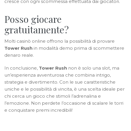
cresce con ogni scommessa effettuata dai giocatori.
Posso giocare
gratuitamente?
Molti casinò online offrono la possibilità di provare
Tower Rush
in modalità demo prima di scommettere
denaro reale.
In conclusione,
Tower Rush
non è solo una slot, ma
un’esperienza avventurosa che combina intrigo,
strategia e divertimento. Con le sue caratteristiche
uniche e le possibilità di vincita, è una scelta ideale per
chi cerca un gioco che stimoli l’adrenalina e
l’emozione. Non perdete l’occasione di scalare le torri
e conquistare premi incredibili!