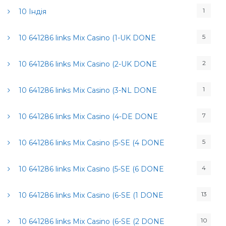
1
10 Індія
5
10 641286 links Mix Casino (1-UK DONE
2
10 641286 links Mix Casino (2-UK DONE
1
10 641286 links Mix Casino (3-NL DONE
7
10 641286 links Mix Casino (4-DE DONE
5
10 641286 links Mix Casino (5-SE (4 DONE
4
10 641286 links Mix Casino (5-SE (6 DONE
13
10 641286 links Mix Casino (6-SE (1 DONE
10
10 641286 links Mix Casino (6-SE (2 DONE