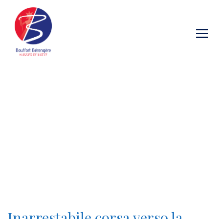
Category Archives:
towerrushslots.it
→
→
Blog Large Image
towerrushslots.it
Inarrestabile corsa verso la