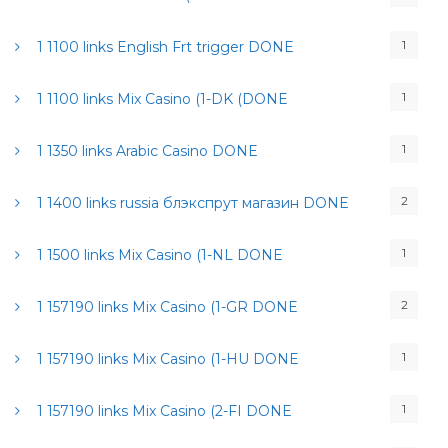
1
1 1100 links English Frt trigger DONE
1
1 1100 links Mix Casino (1-DK (DONE
1
1 1350 links Arabic Casino DONE
2
1 1400 links russia блэкспрут магазин DONE
1
1 1500 links Mix Casino (1-NL DONE
2
1 157190 links Mix Casino (1-GR DONE
1
1 157190 links Mix Casino (1-HU DONE
1
1 157190 links Mix Casino (2-FI DONE