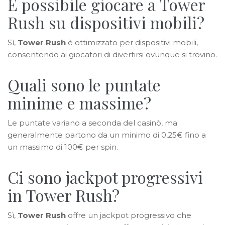
È possibile giocare a Tower
Rush su dispositivi mobili?
Sì,
Tower Rush
è ottimizzato per dispositivi mobili,
consentendo ai giocatori di divertirsi ovunque si trovino.
Quali sono le puntate
minime e massime?
Le puntate variano a seconda del casinò, ma
generalmente partono da un minimo di 0,25€ fino a
un massimo di 100€ per spin.
Ci sono jackpot progressivi
in Tower Rush?
Sì,
Tower Rush
offre un jackpot progressivo che