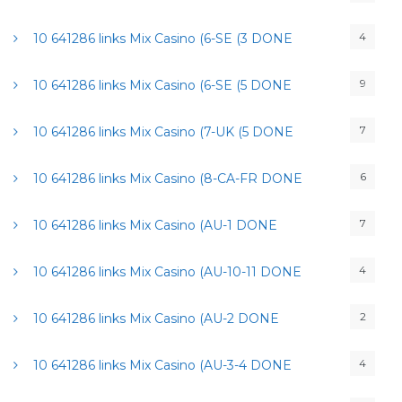
4
10 641286 links Mix Casino (6-SE (3 DONE
9
10 641286 links Mix Casino (6-SE (5 DONE
7
10 641286 links Mix Casino (7-UK (5 DONE
6
10 641286 links Mix Casino (8-CA-FR DONE
7
10 641286 links Mix Casino (AU-1 DONE
4
10 641286 links Mix Casino (AU-10-11 DONE
2
10 641286 links Mix Casino (AU-2 DONE
4
10 641286 links Mix Casino (AU-3-4 DONE