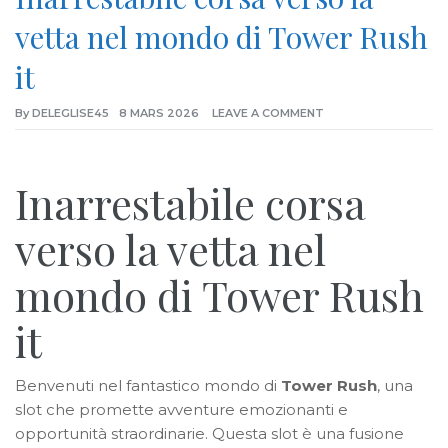
vetta nel mondo di Tower Rush
it
By
DELEGLISE45
8 MARS 2026
LEAVE A COMMENT
Inarrestabile corsa
verso la vetta nel
mondo di Tower Rush
it
Benvenuti nel fantastico mondo di
Tower Rush
, una
slot che promette avventure emozionanti e
opportunità straordinarie. Questa slot è una fusione