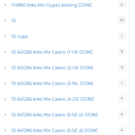
4
114980 links Mix Crypto betting DONE
10
10
1
10 Індія
5
10 641286 links Mix Casino (1-UK DONE
2
10 641286 links Mix Casino (2-UK DONE
1
10 641286 links Mix Casino (3-NL DONE
7
10 641286 links Mix Casino (4-DE DONE
5
10 641286 links Mix Casino (5-SE (4 DONE
4
10 641286 links Mix Casino (5-SE (6 DONE