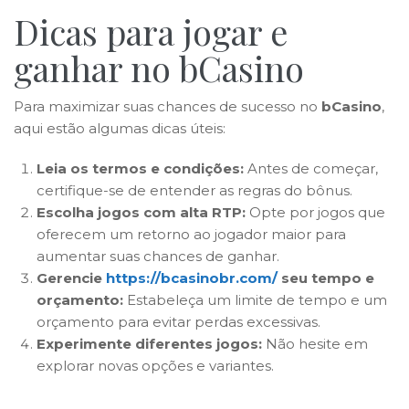
Dicas para jogar e
ganhar no bCasino
Para maximizar suas chances de sucesso no
bCasino
,
aqui estão algumas dicas úteis:
Leia os termos e condições:
Antes de começar,
certifique-se de entender as regras do bônus.
Escolha jogos com alta RTP:
Opte por jogos que
oferecem um retorno ao jogador maior para
aumentar suas chances de ganhar.
Gerencie
https://bcasinobr.com/
seu tempo e
orçamento:
Estabeleça um limite de tempo e um
orçamento para evitar perdas excessivas.
Experimente diferentes jogos:
Não hesite em
explorar novas opções e variantes.