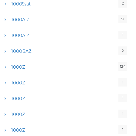
2
10005sat
51
1000A Z
1
1000A Z
2
1000BAZ
124
1000Z
1
1000Z
1
1000Z
1
1000Z
1
1000Z