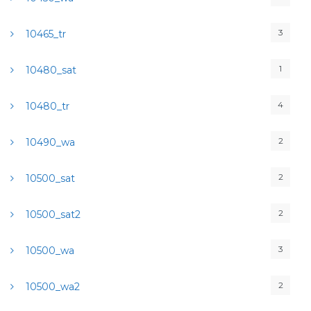
3
10465_tr
1
10480_sat
4
10480_tr
2
10490_wa
2
10500_sat
2
10500_sat2
3
10500_wa
2
10500_wa2