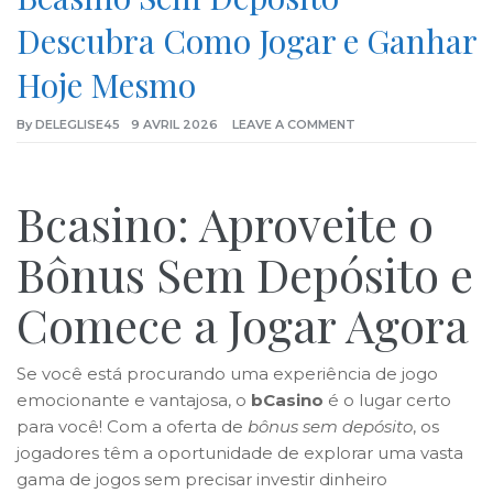
Descubra Como Jogar e Ganhar
Hoje Mesmo
By
DELEGLISE45
9 AVRIL 2026
LEAVE A COMMENT
Bcasino: Aproveite o
Bônus Sem Depósito e
Comece a Jogar Agora
Se você está procurando uma experiência de jogo
emocionante e vantajosa, o
bCasino
é o lugar certo
para você! Com a oferta de
bônus sem depósito
, os
jogadores têm a oportunidade de explorar uma vasta
gama de jogos sem precisar investir dinheiro