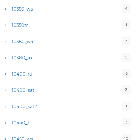
4
10350_wa
1
10350tr
3
10360_wa
5
10380_ru
6
10400_ru
3
10400_sat
1
10400_sat2
3
10440_tr
10
10450_wa