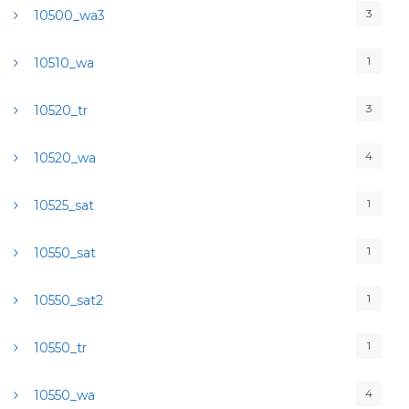
3
10500_wa3
1
10510_wa
3
10520_tr
4
10520_wa
1
10525_sat
1
10550_sat
1
10550_sat2
1
10550_tr
4
10550_wa