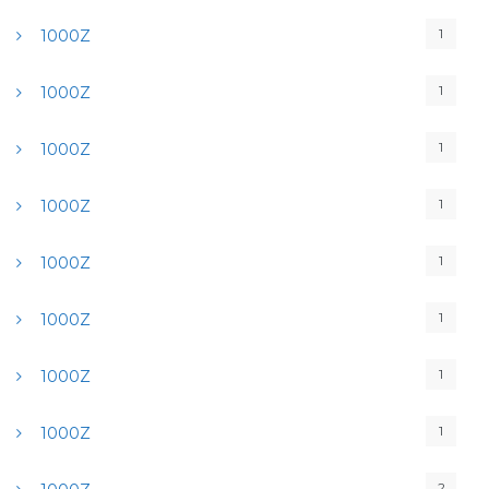
1
1000Z
1
1000Z
1
1000Z
1
1000Z
1
1000Z
1
1000Z
1
1000Z
1
1000Z
2