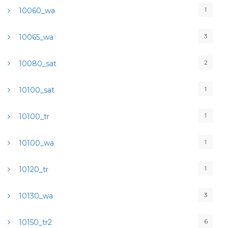
1
10060_wa
3
10065_wa
2
10080_sat
1
10100_sat
1
10100_tr
1
10100_wa
1
10120_tr
3
10130_wa
6
10150_tr2