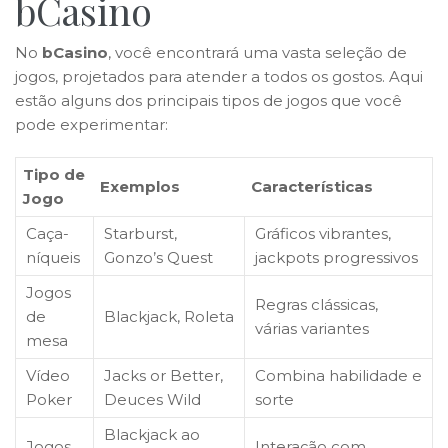
bCasino
No
bCasino
, você encontrará uma vasta seleção de
jogos, projetados para atender a todos os gostos. Aqui
estão alguns dos principais tipos de jogos que você
pode experimentar:
Tipo de
Exemplos
Características
Jogo
Caça-
Starburst,
Gráficos vibrantes,
níqueis
Gonzo’s Quest
jackpots progressivos
Jogos
Regras clássicas,
de
Blackjack, Roleta
várias variantes
mesa
Vídeo
Jacks or Better,
Combina habilidade e
Poker
Deuces Wild
sorte
Blackjack ao
Jogos
Interação com