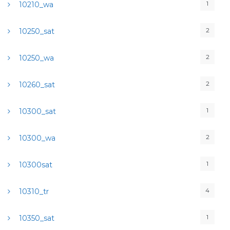
1
10210_wa
2
10250_sat
2
10250_wa
2
10260_sat
1
10300_sat
2
10300_wa
1
10300sat
4
10310_tr
1
10350_sat