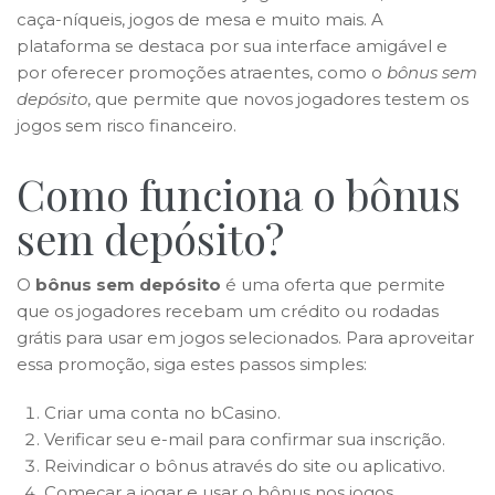
caça-níqueis, jogos de mesa e muito mais. A
plataforma se destaca por sua interface amigável e
por oferecer promoções atraentes, como o
bônus sem
depósito
, que permite que novos jogadores testem os
jogos sem risco financeiro.
Como funciona o bônus
sem depósito?
O
bônus sem depósito
é uma oferta que permite
que os jogadores recebam um crédito ou rodadas
grátis para usar em jogos selecionados. Para aproveitar
essa promoção, siga estes passos simples:
Criar uma conta no bCasino.
Verificar seu e-mail para confirmar sua inscrição.
Reivindicar o bônus através do site ou aplicativo.
Começar a jogar e usar o bônus nos jogos