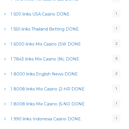
1
1 500 links USA Casino DONE
1
1 550 links Thailand Betting DONE
2
1 6000 links Mix Casino (SW DONE
3
1 7843 links Mix Casino (NL DONE
2
1 8000 links English News DONE
1
1 8008 links Mix Casino (2-HR DONE
1
1 8008 links Mix Casino (5-NO DONE
1
1 990 links Indonesia Casino DONE