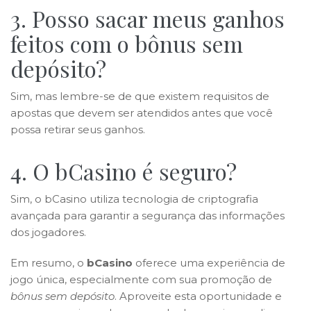
3. Posso sacar meus ganhos
feitos com o bônus sem
depósito?
Sim, mas lembre-se de que existem requisitos de
apostas que devem ser atendidos antes que você
possa retirar seus ganhos.
4. O bCasino é seguro?
Sim, o bCasino utiliza tecnologia de criptografia
avançada para garantir a segurança das informações
dos jogadores.
Em resumo, o
bCasino
oferece uma experiência de
jogo única, especialmente com sua promoção de
bônus sem depósito
. Aproveite esta oportunidade e