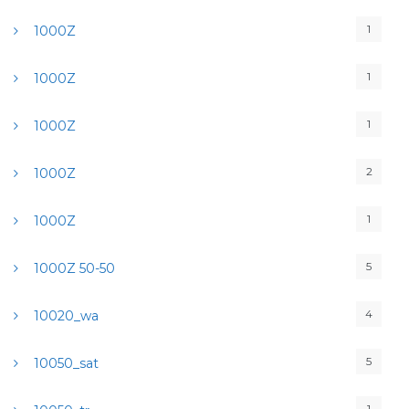
1
1000Z
1
1000Z
1
1000Z
2
1000Z
1
1000Z
5
1000Z 50-50
4
10020_wa
5
10050_sat
1