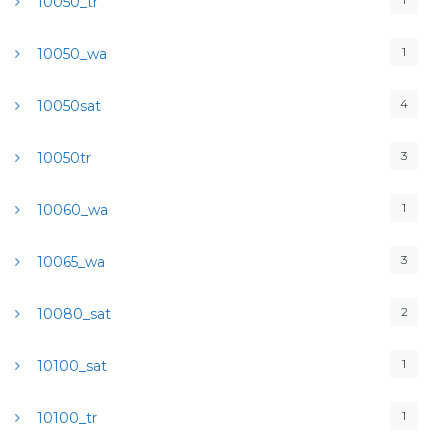
10050_tr
1
10050_wa
4
10050sat
3
10050tr
1
10060_wa
3
10065_wa
2
10080_sat
1
10100_sat
1
10100_tr