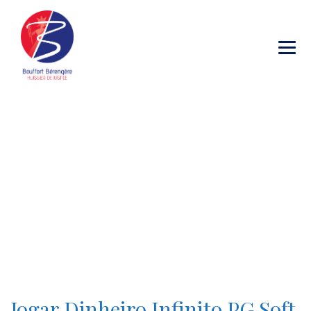
Category Archives:
appliancemovingcomp
a
→
→
Blog Large Image
appliancemovingcompanies.c
Jogar Dinheiro Infinito PG Soft