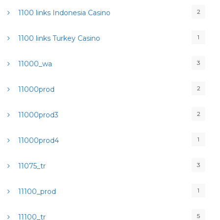
2
1100 links Indonesia Casino
1
1100 links Turkey Casino
3
11000_wa
2
11000prod
2
11000prod3
1
11000prod4
3
11075_tr
1
11100_prod
5
11100_tr