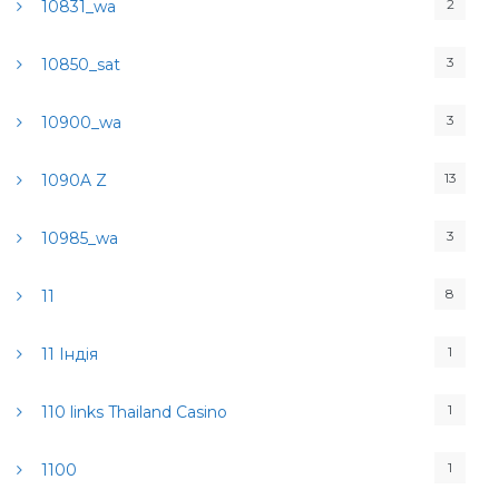
2
10831_wa
3
10850_sat
3
10900_wa
13
1090A Z
3
10985_wa
8
11
1
11 Індія
1
110 links Thailand Casino
1
1100