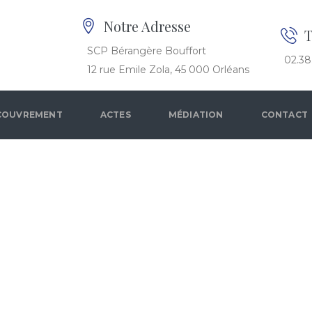
Notre Adresse
T
SCP Bérangère Bouffort
02.38
12 rue Emile Zola, 45 000 Orléans
COUVREMENT
ACTES
MÉDIATION
CONTACT
:
1betmagyar.com