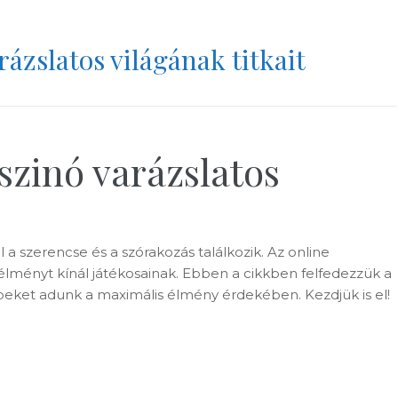
rázslatos világának titkait
aszinó varázslatos
 a szerencse és a szórakozás találkozik. Az online
élményt kínál játékosainak. Ebben a cikkben felfedezzük a
ippeket adunk a maximális élmény érdekében. Kezdjük is el!