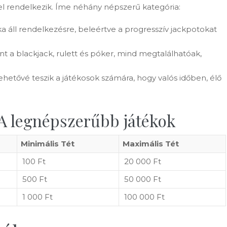
l rendelkezik. Íme néhány népszerű kategória:
ka áll rendelkezésre, beleértve a progresszív jackpotokat
t a blackjack, rulett és póker, mind megtalálhatóak,
 lehetővé teszik a játékosok számára, hogy valós időben, élő
 A legnépszerűbb játékok
Minimális Tét
Maximális Tét
100 Ft
20 000 Ft
500 Ft
50 000 Ft
1 000 Ft
100 000 Ft