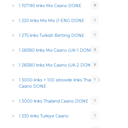
6
1 157190 links Mix Casino DONE
1
1 220 links Mix Mix (1-ENG DONE
1
1 275 links Turkish Betting DONE
3
1 28380 links Mix Casino (UK-1 DONE
5
1 28380 links Mix Casino (UK-2 DONE
1
1 3000 links + 100 sitewide links Thailand
Casino DONE
1
1 3000 links Thailand Casino DONE
1
1 330 links Turkiye Casino