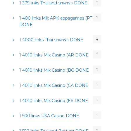
1
1 375 links Thailand บาคาร่า DONE
1
1 400 links Mix APK appsgames (PT
DONE
4
1 4000 links Thai บาคาร่า DONE
1
1 4010 links Mix Casino (AR DONE
1
1 4010 links Mix Casino (BG DONE
1
1 4010 links Mix Casino (CA DONE
1
1 4010 links Mix Casino (ES DONE
1
1 500 links USA Casino DONE
1