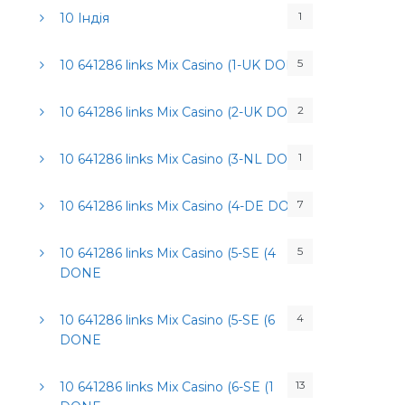
1
10 Індія
5
10 641286 links Mix Casino (1-UK DONE
2
10 641286 links Mix Casino (2-UK DONE
1
10 641286 links Mix Casino (3-NL DONE
7
10 641286 links Mix Casino (4-DE DONE
5
10 641286 links Mix Casino (5-SE (4
DONE
4
10 641286 links Mix Casino (5-SE (6
DONE
13
10 641286 links Mix Casino (6-SE (1