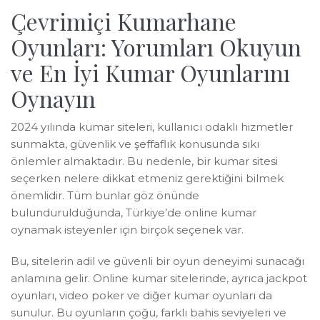
Çevrimiçi Kumarhane
Oyunları: Yorumları Okuyun
ve En İyi Kumar Oyunlarını
Oynayın
2024 yılında kumar siteleri, kullanıcı odaklı hizmetler
sunmakta, güvenlik ve şeffaflık konusunda sıkı
önlemler almaktadır. Bu nedenle, bir kumar sitesi
seçerken nelere dikkat etmeniz gerektiğini bilmek
önemlidir. Tüm bunlar göz önünde
bulundurulduğunda, Türkiye’de online kumar
oynamak isteyenler için birçok seçenek var.
Bu, sitelerin adil ve güvenli bir oyun deneyimi sunacağı
anlamına gelir. Online kumar sitelerinde, ayrıca jackpot
oyunları, video poker ve diğer kumar oyunları da
sunulur. Bu oyunların çoğu, farklı bahis seviyeleri ve