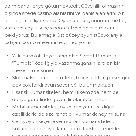
adım daha ileriye götürmektedir. Güvenilir olmasının
dışında sitede casino alanlarını ve bahis alanlarını bir
arada görebiliyorsunuz. Oyun koleksiyonunun miktar,
kalite ve çeşitlilik açısından tatmin edici olmasını
bekliyoruz. Bu amaçla, üst düzey oyun stüdyolarıyla
çalışan casino sitelerini tercih ediyoruz.
Yüksek volatiliteye sahip olan Sweet Bonanza,
“Tumble” özelliğiyle kazanma şansını artıran bir
mekanizma sunar.
Slot makinelerinden rulete, blackjackten poker gibi
pek çok farklı oyun seçeneği bulunmaktadır.
Lisanslı kumar siteleri, hem ülkemizde hem de
dünya genelinde güvenilir olarak bilinirler.
Mobil kumar siteleri, oyunların yanı sıra diğer
özelliklerle de size rahat bir kumar deneyimi sunar.
Geniş oyun seçenekleri sunan kumar siteleri,
kullanıcıların ihtiyaçlarına göre farklı seçenekler
sunarak herkesin keyif alabileceği bir ortam