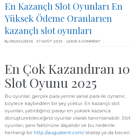
En Kazançlı Slot Oyunları En
Yüksek Ödeme Oranlarıen
kazançlı slot oyunları
By
DELEGLISE45
27 AOÛT 2025
LEAVE A COMMENT
En Çok Kazandıran 10
Slot Oyunu 2025
Bu oyunlar, gerçek para yerine sanal para ile oynanır,
böylece kaybedilen bir şey yoktur. En kazançlı slot
oyunları, yatırdığınız parayı en yüksek kazanca
dönüştürebileceğiniz oyunlar olarak tanımlanabilir. Slot
oyunları, şans faktörüne dayalıdır ve bu nedenle
herhangi bir
http://augustent.com/
strateji ya da beceri