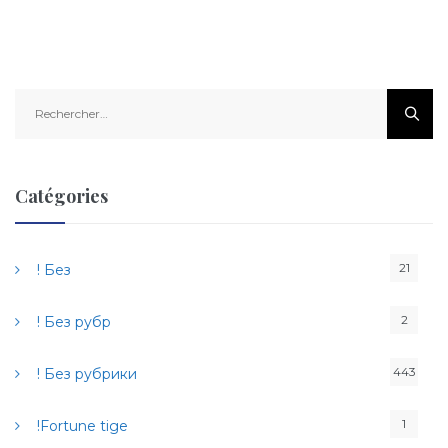
R
e
c
h
e
Catégories
r
c
h
21
! Без
e
r
2
! Без рубр
:
443
! Без рубрики
1
!Fortune tige