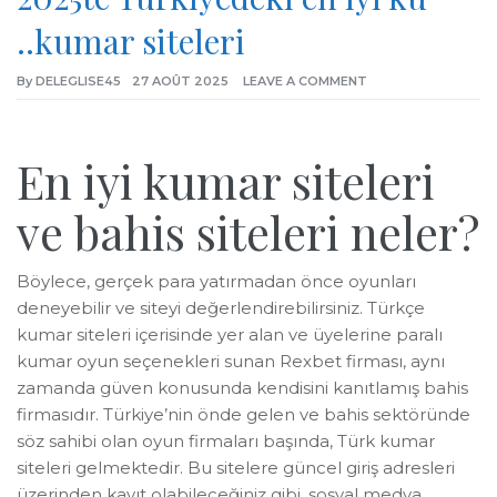
..kumar siteleri
By
DELEGLISE45
27 AOÛT 2025
LEAVE A COMMENT
En iyi kumar siteleri
ve bahis siteleri neler?
Böylece, gerçek para yatırmadan önce oyunları
deneyebilir ve siteyi değerlendirebilirsiniz. Türkçe
kumar siteleri içerisinde yer alan ve üyelerine paralı
kumar oyun seçenekleri sunan Rexbet firması, aynı
zamanda güven konusunda kendisini kanıtlamış bahis
firmasıdır. Türkiye’nin önde gelen ve bahis sektöründe
söz sahibi olan oyun firmaları başında, Türk kumar
siteleri gelmektedir. Bu sitelere güncel giriş adresleri
üzerinden kayıt olabileceğiniz gibi, sosyal medya