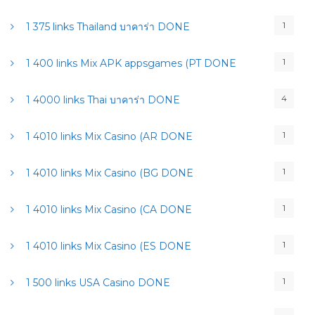
1
1 375 links Thailand บาคาร่า DONE
1
1 400 links Mix APK appsgames (PT DONE
4
1 4000 links Thai บาคาร่า DONE
1
1 4010 links Mix Casino (AR DONE
1
1 4010 links Mix Casino (BG DONE
1
1 4010 links Mix Casino (CA DONE
1
1 4010 links Mix Casino (ES DONE
1
1 500 links USA Casino DONE