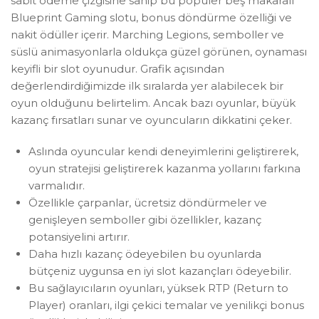
sabit ödeme çizgisine sahip bu popüler beş makaralı
Blueprint Gaming slotu, bonus döndürme özelliği ve
nakit ödüller içerir. Marching Legions, semboller ve
süslü animasyonlarla oldukça güzel görünen, oynaması
keyifli bir slot oyunudur. Grafik açısından
değerlendirdiğimizde ilk sıralarda yer alabilecek bir
oyun olduğunu belirtelim. Ancak bazı oyunlar, büyük
kazanç fırsatları sunar ve oyuncuların dikkatini çeker.
Aslında oyuncular kendi deneyimlerini geliştirerek,
oyun stratejisi geliştirerek kazanma yollarını farkına
varmalıdır.
Özellikle çarpanlar, ücretsiz döndürmeler ve
genişleyen semboller gibi özellikler, kazanç
potansiyelini artırır.
Daha hızlı kazanç ödeyebilen bu oyunlarda
bütçeniz uygunsa en iyi slot kazançları ödeyebilir.
Bu sağlayıcıların oyunları, yüksek RTP (Return to
Player) oranları, ilgi çekici temalar ve yenilikçi bonus