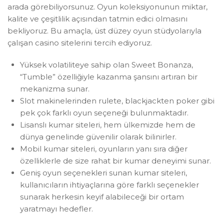
arada görebiliyorsunuz. Oyun koleksiyonunun miktar,
kalite ve çeşitlilik açısından tatmin edici olmasını
bekliyoruz. Bu amaçla, üst düzey oyun stüdyolarıyla
çalışan casino sitelerini tercih ediyoruz.
Yüksek volatiliteye sahip olan Sweet Bonanza,
“Tumble” özelliğiyle kazanma şansını artıran bir
mekanizma sunar.
Slot makinelerinden rulete, blackjackten poker gibi
pek çok farklı oyun seçeneği bulunmaktadır.
Lisanslı kumar siteleri, hem ülkemizde hem de
dünya genelinde güvenilir olarak bilinirler.
Mobil kumar siteleri, oyunların yanı sıra diğer
özelliklerle de size rahat bir kumar deneyimi sunar.
Geniş oyun seçenekleri sunan kumar siteleri,
kullanıcıların ihtiyaçlarına göre farklı seçenekler
sunarak herkesin keyif alabileceği bir ortam
yaratmayı hedefler.