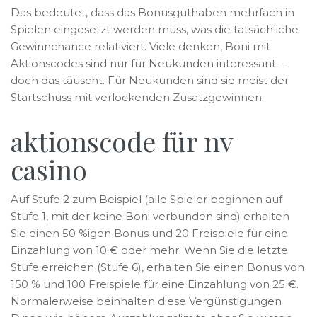
Das bedeutet, dass das Bonusguthaben mehrfach in
Spielen eingesetzt werden muss, was die tatsächliche
Gewinnchance relativiert. Viele denken, Boni mit
Aktionscodes sind nur für Neukunden interessant –
doch das täuscht. Für Neukunden sind sie meist der
Startschuss mit verlockenden Zusatzgewinnen.
aktionscode für nv
casino
Auf Stufe 2 zum Beispiel (alle Spieler beginnen auf
Stufe 1, mit der keine Boni verbunden sind) erhalten
Sie einen 50 %igen Bonus und 20 Freispiele für eine
Einzahlung von 10 € oder mehr. Wenn Sie die letzte
Stufe erreichen (Stufe 6), erhalten Sie einen Bonus von
150 % und 100 Freispiele für eine Einzahlung von 25 €.
Normalerweise beinhalten diese Vergünstigungen