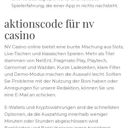
Spielerfahrung, die einer App in nichts nachsteht.
aktionscode für nv
casino
NV Casino online bietet eine bunte Mischung aus Slots,
Live‑Tischen und klassischen Spielen. Mehr als Titel
stammen von NetEnt, Pragmatic Play, Playtech,
Gamomat und Wazdan. Kurze Ladezeiten, klare Filter
und Demo‑Modus machen die Auswahl leicht. Sollten
Sie Probleme mit der Nutzung der Boni haben oder
Anregungen für unsere Redaktion, können Sie uns
eine E-Mail an schicken.
E-Wallets und Kryptowährungen sind die schnellsten
Optionen, da die Auszahlung innerhalb weniger
Minuten oder Stunden abgeschlossen wird.
Bankkarten und Banküberweisungen benötigen