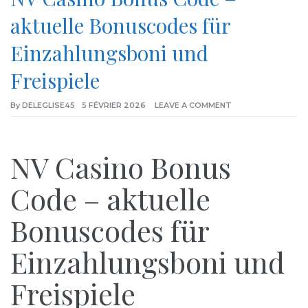
aktuelle Bonuscodes für
Einzahlungsboni und
Freispiele
By
DELEGLISE45
5 FÉVRIER 2026
LEAVE A COMMENT
NV Casino Bonus
Code – aktuelle
Bonuscodes für
Einzahlungsboni und
Freispiele