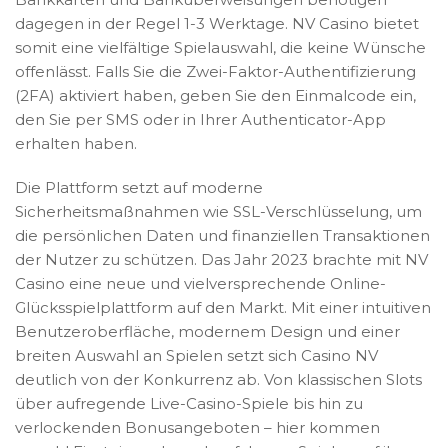
dagegen in der Regel 1-3 Werktage. NV Casino bietet
somit eine vielfältige Spielauswahl, die keine Wünsche
offenlässt. Falls Sie die Zwei-Faktor-Authentifizierung
(2FA) aktiviert haben, geben Sie den Einmalcode ein,
den Sie per SMS oder in Ihrer Authenticator-App
erhalten haben.
Die Plattform setzt auf moderne
Sicherheitsmaßnahmen wie SSL-Verschlüsselung, um
die persönlichen Daten und finanziellen Transaktionen
der Nutzer zu schützen. Das Jahr 2023 brachte mit NV
Casino eine neue und vielversprechende Online-
Glücksspielplattform auf den Markt. Mit einer intuitiven
Benutzeroberfläche, modernem Design und einer
breiten Auswahl an Spielen setzt sich Casino NV
deutlich von der Konkurrenz ab. Von klassischen Slots
über aufregende Live-Casino-Spiele bis hin zu
verlockenden Bonusangeboten – hier kommen