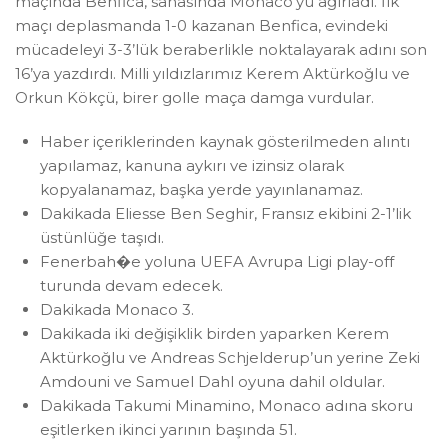
maçında Benfica, sahasında Monaco’yu ağırladı. İlk
maçı deplasmanda 1-0 kazanan Benfica, evindeki
mücadeleyi 3-3’lük beraberlikle noktalayarak adını son
16’ya yazdırdı. Milli yıldızlarımız Kerem Aktürkoğlu ve
Orkun Kökçü, birer golle maça damga vurdular.
Haber içeriklerinden kaynak gösterilmeden alıntı
yapılamaz, kanuna aykırı ve izinsiz olarak
kopyalanamaz, başka yerde yayınlanamaz.
Dakikada Eliesse Ben Seghir, Fransız ekibini 2-1’lik
üstünlüğe taşıdı.
Fenerbah�e yoluna UEFA Avrupa Ligi play-off
turunda devam edecek.
Dakikada Monaco 3.
Dakikada iki değişiklik birden yaparken Kerem
Aktürkoğlu ve Andreas Schjelderup’un yerine Zeki
Amdouni ve Samuel Dahl oyuna dahil oldular.
Dakikada Takumi Minamino, Monaco adına skoru
eşitlerken ikinci yarının başında 51.