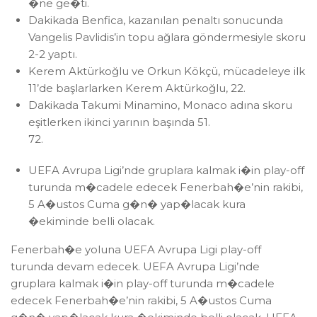
�ne ge�ti.
Dakikada Benfica, kazanılan penaltı sonucunda
Vangelis Pavlidis’in topu ağlara göndermesiyle skoru
2-2 yaptı.
Kerem Aktürkoğlu ve Orkun Kökçü, mücadeleye ilk
11’de başlarlarken Kerem Aktürkoğlu, 22.
Dakikada Takumi Minamino, Monaco adına skoru
eşitlerken ikinci yarının başında 51.
72.
UEFA Avrupa Ligi’nde gruplara kalmak i�in play-off
turunda m�cadele edecek Fenerbah�e’nin rakibi,
5 A�ustos Cuma g�n� yap�lacak kura
�ekiminde belli olacak.
Fenerbah�e yoluna UEFA Avrupa Ligi play-off
turunda devam edecek. UEFA Avrupa Ligi’nde
gruplara kalmak i�in play-off turunda m�cadele
edecek Fenerbah�e’nin rakibi, 5 A�ustos Cuma