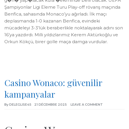
g�n� yap�lacak kura �ekiminde belli olacak. UEFA
Şampiyonlar Ligi Eleme Turu Play-off rövanş maçında
Benfica, sahasında Monaco’yu ağırladı. İlk maçı
deplasmanda 1-0 kazanan Benfica, evindeki
mücadeleyi 3-3’lük beraberlikle noktalayarak adını son
16’ya yazdırdı. Milli yıldızlarımız Kerem Aktürkoğlu ve
Orkun Kökçü, birer golle maça damga vurdular.
Casino Wonaco: güvenilir
kampanyalar
By
DELEGLISE45
21 DÉCEMBRE 2025
LEAVE A COMMENT