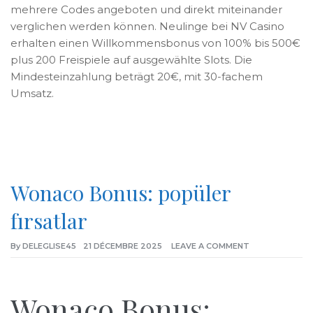
mehrere Codes angeboten und direkt miteinander
verglichen werden können. Neulinge bei NV Casino
erhalten einen Willkommensbonus von 100% bis 500€
plus 200 Freispiele auf ausgewählte Slots. Die
Mindesteinzahlung beträgt 20€, mit 30-fachem
Umsatz.
Wonaco Bonus: popüler
fırsatlar
By
DELEGLISE45
21 DÉCEMBRE 2025
LEAVE A COMMENT
Wonaco Bonus: