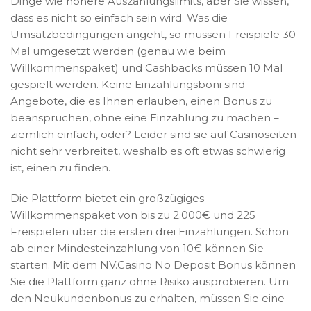
Dinge wie höhere Auszahlungslimits, aber Sie wissen,
dass es nicht so einfach sein wird. Was die
Umsatzbedingungen angeht, so müssen Freispiele 30
Mal umgesetzt werden (genau wie beim
Willkommenspaket) und Cashbacks müssen 10 Mal
gespielt werden. Keine Einzahlungsboni sind
Angebote, die es Ihnen erlauben, einen Bonus zu
beanspruchen, ohne eine Einzahlung zu machen –
ziemlich einfach, oder? Leider sind sie auf Casinoseiten
nicht sehr verbreitet, weshalb es oft etwas schwierig
ist, einen zu finden.
Die Plattform bietet ein großzügiges
Willkommenspaket von bis zu 2.000€ und 225
Freispielen über die ersten drei Einzahlungen. Schon
ab einer Mindesteinzahlung von 10€ können Sie
starten. Mit dem NV.Casino No Deposit Bonus können
Sie die Plattform ganz ohne Risiko ausprobieren. Um
den Neukundenbonus zu erhalten, müssen Sie eine