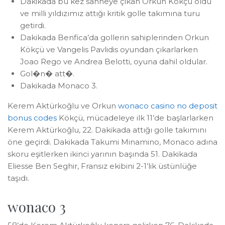
Dakikada bu kez sahneye çıkan Orkun Kökçü oldu
ve milli yıldızımız attığı kritik golle takımına turu
getirdi.
Dakikada Benfica’da gollerin sahiplerinden Orkun
Kökçü ve Vangelis Pavlidis oyundan çıkarlarken
Joao Rego ve Andrea Belotti, oyuna dahil oldular.
Gol�n� att�.
Dakikada Monaco 3.
Kerem Aktürkoğlu ve Orkun
wonaco casino no deposit
bonus codes
Kökçü, mücadeleye ilk 11’de başlarlarken
Kerem Aktürkoğlu, 22. Dakikada attığı golle takımını
öne geçirdi. Dakikada Takumi Minamino, Monaco adına
skoru eşitlerken ikinci yarının başında 51. Dakikada
Eliesse Ben Seghir, Fransız ekibini 2-1’lik üstünlüğe
taşıdı.
wonaco 3