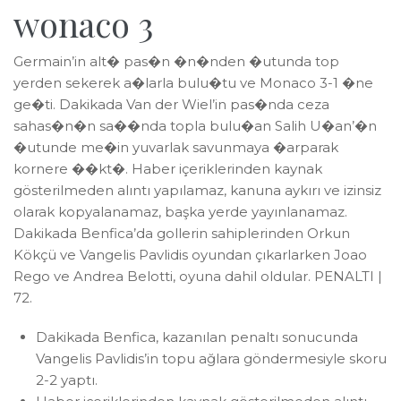
wonaco 3
Germain’in alt� pas�n �n�nden �utunda top
yerden sekerek a�larla bulu�tu ve Monaco 3-1 �ne
ge�ti. Dakikada Van der Wiel’in pas�nda ceza
sahas�n�n sa��nda topla bulu�an Salih U�an’�n
�utunde me�in yuvarlak savunmaya �arparak
kornere ��kt�. Haber içeriklerinden kaynak
gösterilmeden alıntı yapılamaz, kanuna aykırı ve izinsiz
olarak kopyalanamaz, başka yerde yayınlanamaz.
Dakikada Benfica’da gollerin sahiplerinden Orkun
Kökçü ve Vangelis Pavlidis oyundan çıkarlarken Joao
Rego ve Andrea Belotti, oyuna dahil oldular. PENALTI |
72.
Dakikada Benfica, kazanılan penaltı sonucunda
Vangelis Pavlidis’in topu ağlara göndermesiyle skoru
2-2 yaptı.