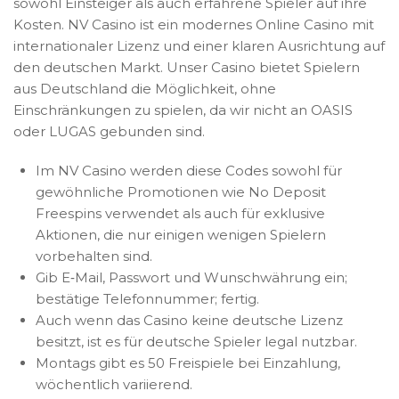
sowohl Einsteiger als auch erfahrene Spieler auf ihre
Kosten. NV Casino ist ein modernes Online Casino mit
internationaler Lizenz und einer klaren Ausrichtung auf
den deutschen Markt. Unser Casino bietet Spielern
aus Deutschland die Möglichkeit, ohne
Einschränkungen zu spielen, da wir nicht an OASIS
oder LUGAS gebunden sind.
Im NV Casino werden diese Codes sowohl für
gewöhnliche Promotionen wie No Deposit
Freespins verwendet als auch für exklusive
Aktionen, die nur einigen wenigen Spielern
vorbehalten sind.
Gib E‑Mail, Passwort und Wunschwährung ein;
bestätige Telefonnummer; fertig.
Auch wenn das Casino keine deutsche Lizenz
besitzt, ist es für deutsche Spieler legal nutzbar.
Montags gibt es 50 Freispiele bei Einzahlung,
wöchentlich variierend.