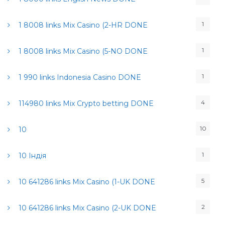
1
1 8008 links Mix Casino (2-HR DONE
1
1 8008 links Mix Casino (5-NO DONE
1
1 990 links Indonesia Casino DONE
4
114980 links Mix Crypto betting DONE
10
10
1
10 Індія
5
10 641286 links Mix Casino (1-UK DONE
2
10 641286 links Mix Casino (2-UK DONE