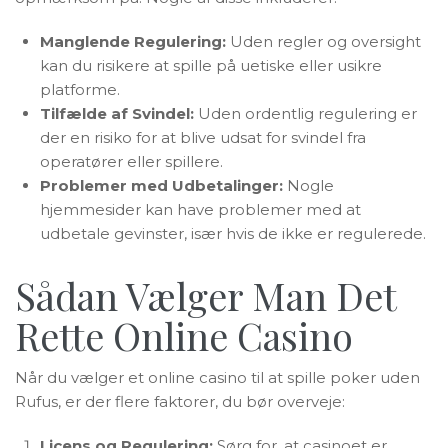
Manglende Regulering:
Uden regler og oversight
kan du risikere at spille på uetiske eller usikre
platforme.
Tilfælde af Svindel:
Uden ordentlig regulering er
der en risiko for at blive udsat for svindel fra
operatører eller spillere.
Problemer med Udbetalinger:
Nogle
hjemmesider kan have problemer med at
udbetale gevinster, især hvis de ikke er regulerede.
Sådan Vælger Man Det
Rette Online Casino
Når du vælger et online casino til at spille poker uden
Rufus, er der flere faktorer, du bør overveje:
Licens og Regulering:
Sørg for, at casinoet er