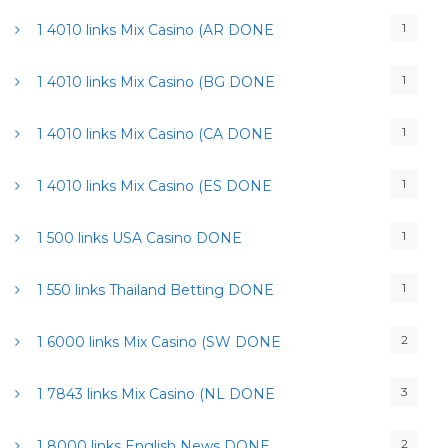
1
1 4010 links Mix Casino (AR DONE
1
1 4010 links Mix Casino (BG DONE
1
1 4010 links Mix Casino (CA DONE
1
1 4010 links Mix Casino (ES DONE
1
1 500 links USA Casino DONE
1
1 550 links Thailand Betting DONE
2
1 6000 links Mix Casino (SW DONE
3
1 7843 links Mix Casino (NL DONE
2
1 8000 links English News DONE