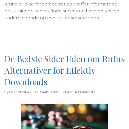
grundig i dine forberedelser og træffer informerede
beslutninger, kan du finde succes og have en sjov og
underholdende oplevelse i pokerverdenen.
De Bedste Sider Uden om Rufus
Alternativer for Effektiv
Downloads
By
DELEGLISE45
22 MARS 2026
LEAVE A COMMENT