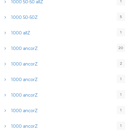
1
1000 50-50 allZ
5
1000 50-50Z
1
1000 allZ
20
1000 ancorZ
2
1000 ancorZ
1
1000 ancorZ
1
1000 ancorZ
1
1000 ancorZ
1
1000 ancorZ