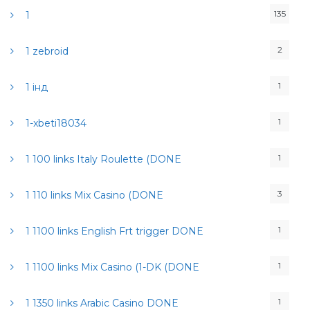
135
1
2
1 zebroid
1
1 інд
1
1-xbeti18034
1
1 100 links Italy Roulette (DONE
3
1 110 links Mix Casino (DONE
1
1 1100 links English Frt trigger DONE
1
1 1100 links Mix Casino (1-DK (DONE
1
1 1350 links Arabic Casino DONE