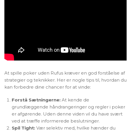
At spille poker uden Rufus kræver en god forståelse af
strategier og teknikker. Her er nogle tips til, hvordan du
kan forbedre dine chancer for at vinde:
Forstå Sætningerne:
At kende de
grundlæggende håndrangeringer og regler i poker
er afgørende. Uden denne viden vil du have svært
ved at træffe informerede beslutninger.
Spil Tight:
Vær selektiv med, hvilke hænder du