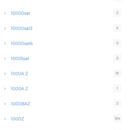
2
10000sat
4
10000sat3
2
10000sat6
2
10005sat
51
1000A Z
1
1000A Z
2
1000BAZ
124
1000Z