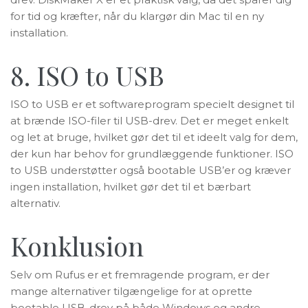
for tid og kræfter, når du klargør din Mac til en ny
installation.
8. ISO to USB
ISO to USB er et softwareprogram specielt designet til
at brænde ISO-filer til USB-drev. Det er meget enkelt
og let at bruge, hvilket gør det til et ideelt valg for dem,
der kun har behov for grundlæggende funktioner. ISO
to USB understøtter også bootable USB’er og kræver
ingen installation, hvilket gør det til et bærbart
alternativ.
Konklusion
Selv om Rufus er et fremragende program, er der
mange alternativer tilgængelige for at oprette
bootable USB-drev på både Windows og andre