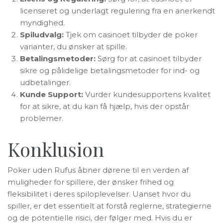
licenseret og underlagt regulering fra en anerkendt
myndighed.
Spiludvalg:
Tjek om casinoet tilbyder de poker
varianter, du ønsker at spille.
Betalingsmetoder:
Sørg for at casinoet tilbyder
sikre og pålidelige betalingsmetoder for ind- og
udbetalinger.
Kunde Support:
Vurder kundesupportens kvalitet
for at sikre, at du kan få hjælp, hvis der opstår
problemer.
Konklusion
Poker uden Rufus åbner dørene til en verden af
muligheder for spillere, der ønsker frihed og
fleksibilitet i deres spiloplevelser. Uanset hvor du
spiller, er det essentielt at forstå reglerne, strategierne
og de potentielle risici, der følger med. Hvis du er