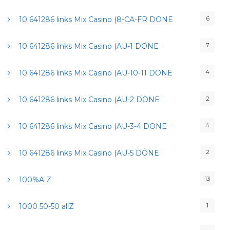
6
10 641286 links Mix Casino (8-CA-FR DONE
7
10 641286 links Mix Casino (AU-1 DONE
4
10 641286 links Mix Casino (AU-10-11 DONE
2
10 641286 links Mix Casino (AU-2 DONE
4
10 641286 links Mix Casino (AU-3-4 DONE
2
10 641286 links Mix Casino (AU-5 DONE
13
100%A Z
1
1000 50-50 allZ