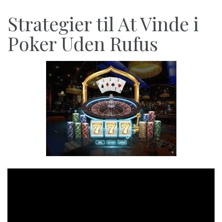
Strategier til At Vinde i
Poker Uden Rufus