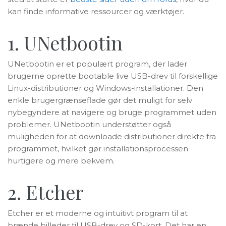
kan finde informative ressourcer og værktøjer.
1. UNetbootin
UNetbootin er et populært program, der lader
brugerne oprette bootable live USB-drev til forskellige
Linux-distributioner og Windows-installationer. Den
enkle brugergrænseflade gør det muligt for selv
nybegyndere at navigere og bruge programmet uden
problemer. UNetbootin understøtter også
muligheden for at downloade distributioner direkte fra
programmet, hvilket gør installationsprocessen
hurtigere og mere bekvem.
2. Etcher
Etcher er et moderne og intuitivt program til at
brænde billeder til USB-drev og SD-kort. Det har en