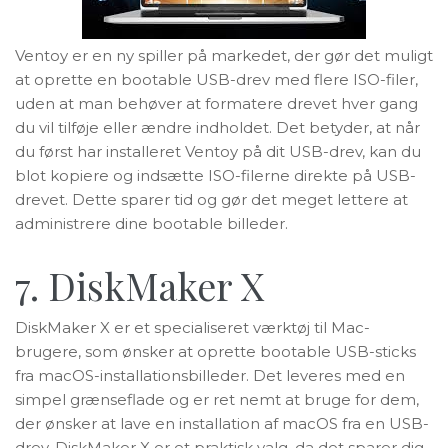
Ventoy er en ny spiller på markedet, der gør det muligt
at oprette en bootable USB-drev med flere ISO-filer,
uden at man behøver at formatere drevet hver gang
du vil tilføje eller ændre indholdet. Det betyder, at når
du først har installeret Ventoy på dit USB-drev, kan du
blot kopiere og indsætte ISO-filerne direkte på USB-
drevet. Dette sparer tid og gør det meget lettere at
administrere dine bootable billeder.
7. DiskMaker X
DiskMaker X er et specialiseret værktøj til Mac-
brugere, som ønsker at oprette bootable USB-sticks
fra macOS-installationsbilleder. Det leveres med en
simpel grænseflade og er ret nemt at bruge for dem,
der ønsker at lave en installation af macOS fra en USB-
drev. DiskMaker X er et praktisk valg, da det sparer dig