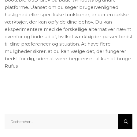
platforme. Uanset om du søger brugervenlighed,
hastighed eller specifikke funktioner, er der en række
værktøjer, der kan opfylde dine behov. Du kan
eksperimentere med de forskellige alternativer nævnt
ovenfor og finde ud af, hvilket værktøj der passer bedst
til dine præferencer og situation. At have flere
muligheder sikrer, at du kan vælge det, der fungerer
bedst for dig, uden at være begrænset til kun at bruge
Rufus.
R
e
c