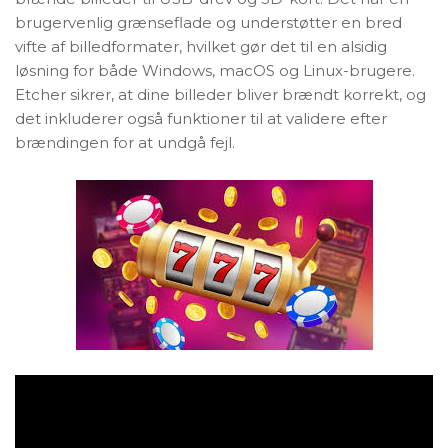
brugervenlig grænseflade og understøtter en bred
vifte af billedformater, hvilket gør det til en alsidig
løsning for både Windows, macOS og Linux-brugere.
Etcher sikrer, at dine billeder bliver brændt korrekt, og
det inkluderer også funktioner til at validere efter
brændingen for at undgå fejl.