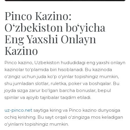
Pinco Kazino:
O‘zbekiston bo‘yicha
Eng Yaxshi Onlayn
Kazino
Pinco kazino, Uzbekiston hududidagi eng yaxshi onlayn
kazinolar to‘plamida biri hisoblanadi. Bu kazinoda
o‘zingiz uchun juda ko‘p o‘yinlar topishingiz mumkin,
shu jumladan slotlar, ruletka, poker va boshqalar. Bu
joyda sizga zarur bo‘lgan barcha bonuslar, bepul
spinlar va ajoyib tajribalar taqdim etiladi.
uz-pinco.net
saytiga kiring va Pinco kazino dunyosiga
ochiq kirishing. Bu sayt orqali o‘zingizga mos keladigan
o‘yinlarni topishingiz mumkin.