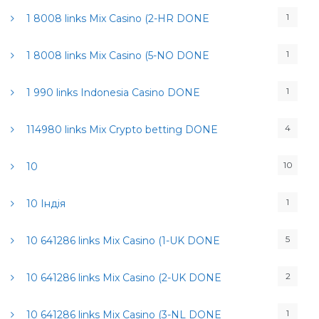
1
1 8008 links Mix Casino (2-HR DONE
1
1 8008 links Mix Casino (5-NO DONE
1
1 990 links Indonesia Casino DONE
4
114980 links Mix Crypto betting DONE
10
10
1
10 Індія
5
10 641286 links Mix Casino (1-UK DONE
2
10 641286 links Mix Casino (2-UK DONE
1
10 641286 links Mix Casino (3-NL DONE