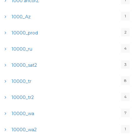
1000 ancorZ
1
1000_Az
2
10000_prod
4
10000_ru
3
10000_sat2
8
10000_tr
4
10000_tr2
7
10000_wa
1
10000_wa2