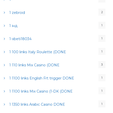
2
1 zebroid
1
1 інд
1
1-xbeti18034
1
1 100 links Italy Roulette (DONE
3
1 110 links Mix Casino (DONE
1
1 1100 links English Frt trigger DONE
1
1 1100 links Mix Casino (1-DK (DONE
1
1 1350 links Arabic Casino DONE