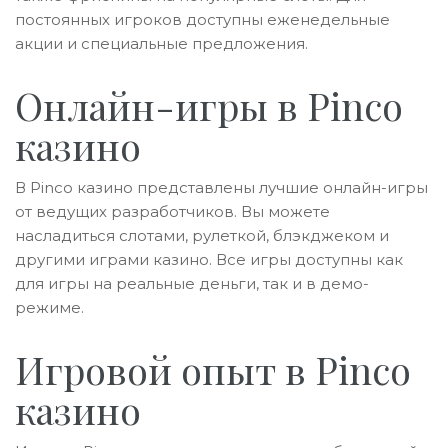
постоянных игроков доступны еженедельные
акции и специальные предложения.
Онлайн-игры в Pinco
казино
В Pinco казино представлены лучшие онлайн-игры
от ведущих разработчиков. Вы можете
насладиться слотами, рулеткой, блэкджеком и
другими играми казино. Все игры доступны как
для игры на реальные деньги, так и в демо-
режиме.
Игровой опыт в Pinco
казино