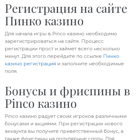
Регистрация на сайте
Пинко казино
Для начала игры в Pinco казино необходимо
зарегистрироваться на сайте. Процесс
регистрации прост и займет всего несколько
минут. Для этого перейдите по ссылке
Пинко
казино регистрация
и заполните необходимые
поля.
Бонусы и фриспины в
Pinco казино
Pinco казино радует своих игроков различными
бонусами и акциями. При регистрации нового
аккаунта вы получите приветственный бонус, а
также фриспины на популярные слоты. Для