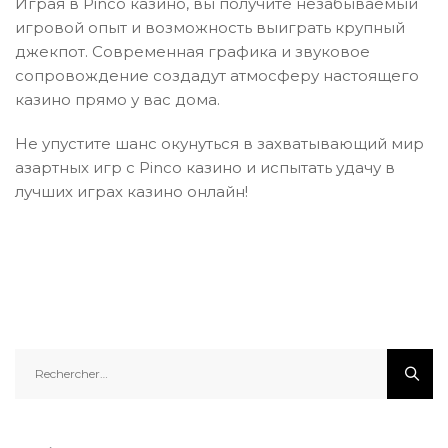
Играя в Pinco казино, вы получите незабываемый
игровой опыт и возможность выиграть крупный
джекпот. Современная графика и звуковое
сопровождение создадут атмосферу настоящего
казино прямо у вас дома.
Не упустите шанс окунуться в захватывающий мир
азартных игр с Pinco казино и испытать удачу в
лучших играх казино онлайн!
R
e
c
h
e