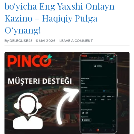
bo‘yicha Eng Yaxshi Onlayn
Kazino – Haqiqiy Pulga
O‘ynang!
By
DELEGLISE45
6 MAI 2026
LEAVE A COMMENT