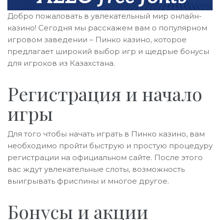
Добро пожаловать в увлекательный мир онлайн-
казино! Сегодня мы расскажем вам о популярном
игровом заведении – Пинко казино, которое
предлагает широкий выбор игр и щедрые бонусы
для игроков из Казахстана.
Регистрация и начало
игры
Для того чтобы начать играть в Пинко казино, вам
необходимо пройти быструю и простую процедуру
регистрации на официальном сайте. После этого
вас ждут увлекательные слоты, возможность
выигрывать фриспины и многое другое.
Бонусы и акции