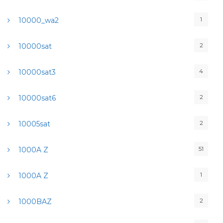
1
10000_wa2
2
10000sat
4
10000sat3
2
10000sat6
2
10005sat
51
1000A Z
1
1000A Z
2
1000BAZ