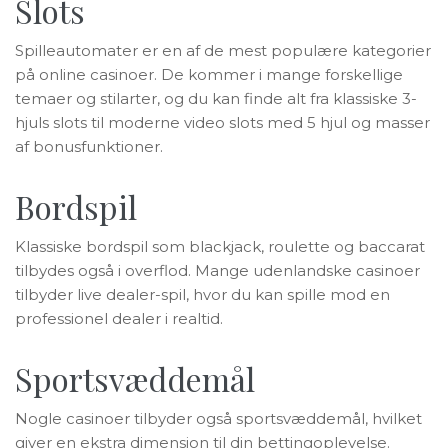
Slots
Spilleautomater er en af de mest populære kategorier
på online casinoer. De kommer i mange forskellige
temaer og stilarter, og du kan finde alt fra klassiske 3-
hjuls slots til moderne video slots med 5 hjul og masser
af bonusfunktioner.
Bordspil
Klassiske bordspil som blackjack, roulette og baccarat
tilbydes også i overflod. Mange udenlandske casinoer
tilbyder live dealer-spil, hvor du kan spille mod en
professionel dealer i realtid.
Sportsvæddemål
Nogle casinoer tilbyder også sportsvæddemål, hvilket
giver en ekstra dimension til din bettingoplevelse.