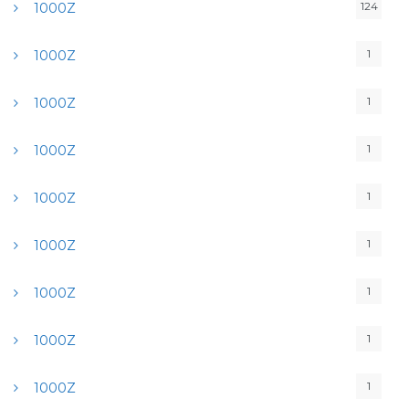
124
1000Z
1
1000Z
1
1000Z
1
1000Z
1
1000Z
1
1000Z
1
1000Z
1
1000Z
1
1000Z