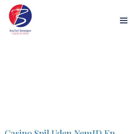
Category Archives:
www.webavisen.gl
→
→
Blog Large Image
www.webavisen.gl
Casino Spil Uden NemID En