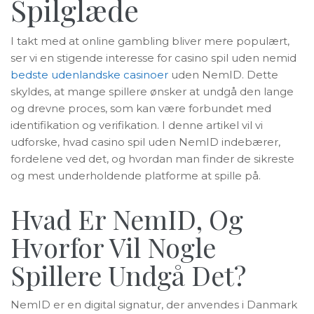
Spilglæde
I takt med at online gambling bliver mere populært,
ser vi en stigende interesse for casino spil uden nemid
bedste udenlandske casinoer
uden NemID. Dette
skyldes, at mange spillere ønsker at undgå den lange
og drevne proces, som kan være forbundet med
identifikation og verifikation. I denne artikel vil vi
udforske, hvad casino spil uden NemID indebærer,
fordelene ved det, og hvordan man finder de sikreste
og mest underholdende platforme at spille på.
Hvad Er NemID, Og
Hvorfor Vil Nogle
Spillere Undgå Det?
NemID er en digital signatur, der anvendes i Danmark