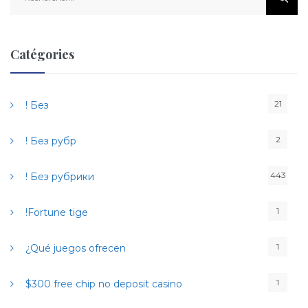
e
c
h
e
Catégories
r
c
h
21
! Без
e
r
2
! Без рубр
:
443
! Без рубрики
1
!Fortune tige
1
¿Qué juegos ofrecen
1
$300 free chip no deposit casino