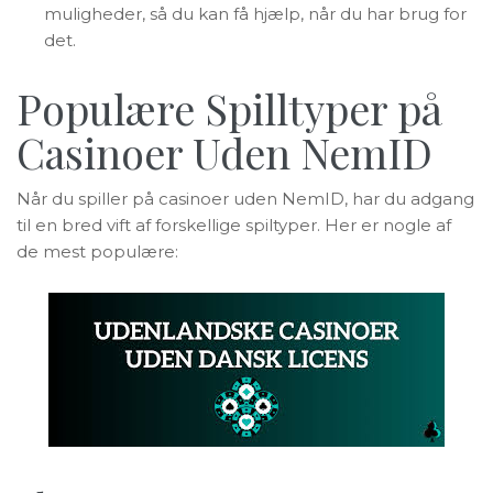
muligheder, så du kan få hjælp, når du har brug for
det.
Populære Spilltyper på
Casinoer Uden NemID
Når du spiller på casinoer uden NemID, har du adgang
til en bred vift af forskellige spiltyper. Her er nogle af
de mest populære: