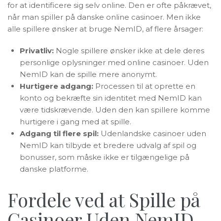
for at identificere sig selv online. Den er ofte påkrævet,
når man spiller på danske online casinoer. Men ikke
alle spillere ønsker at bruge NemID, af flere årsager:
Privatliv:
Nogle spillere ønsker ikke at dele deres
personlige oplysninger med online casinoer. Uden
NemID kan de spille mere anonymt.
Hurtigere adgang:
Processen til at oprette en
konto og bekræfte sin identitet med NemID kan
være tidskrævende. Uden den kan spillere komme
hurtigere i gang med at spille.
Adgang til flere spil:
Udenlandske casinoer uden
NemID kan tilbyde et bredere udvalg af spil og
bonusser, som måske ikke er tilgængelige på
danske platforme.
Fordele ved at Spille på
Casinoer Uden NemID