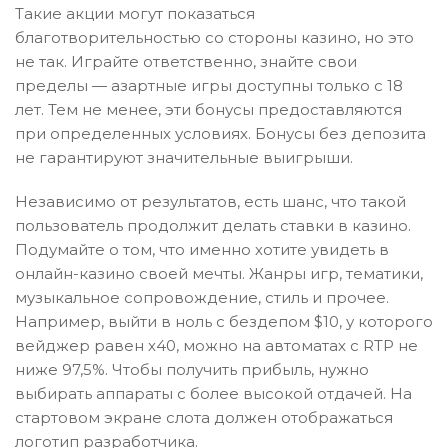
Такие акции могут показаться
благотворительностью со стороны казино, но это
не так. Играйте ответственно, знайте свои
пределы — азартные игры доступны только с 18
лет. Тем не менее, эти бонусы предоставляются
при определенных условиях. Бонусы без депозита
не гарантируют значительные выигрыши.
Независимо от результатов, есть шанс, что такой
пользователь продолжит делать ставки в казино.
Подумайте о том, что именно хотите увидеть в
онлайн-казино своей мечты. Жанры игр, тематики,
музыкальное сопровождение, стиль и прочее.
Например, выйти в ноль с бездепом $10, у которого
вейджер равен х40, можно на автоматах с RTP не
ниже 97,5%. Чтобы получить прибыль, нужно
выбирать аппараты с более высокой отдачей. На
стартовом экране слота должен отображаться
логотип разработчика.