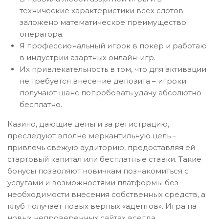
технические характеристики всех слотов
заложено математическое преимущество
оператора.
Я профессиональный игрок в покер и работаю
в индустрии азартных онлайн-игр.
Их привлекательность в том, что для активации
не требуется внесение депозита – игроки
получают шанс попробовать удачу абсолютно
бесплатно.
Казино, дающие деньги за регистрацию,
преследуют вполне меркантильную цель –
привлечь свежую аудиторию, предоставляя ей
стартовый капитал или бесплатные ставки. Такие
бонусы позволяют новичкам познакомиться с
услугами и возможностями платформы без
необходимости внесения собственных средств, а
клуб получает новых верных «адептов». Игра на
новых непроверенных сайтах всегда