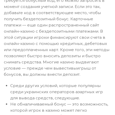
требуется бонусный код, его можно запросить в
момент создания учетной записи. Если это так,
добавьте код в соответствующее место, чтобы
получить бездепозитный бонус. Карточные
платежи — еще один распространенный сайт
онлайн-казино с бездепозитными платежами. В
этой ситуации игроки финансируют свои счета в
онлайн-казино с помощью кредитных, дебетовых
или предоплаченных карт. Кроме того, эти методы
позволяют быстро вносить депозиты и быстро
снимать средства. Многие казино выдвигают
условие — прежде чем вывестивыигрыш от
бонусов, вы должны внести депозит.
Среди других условий, которые популярны
среди украинских операторов азартных игр
для вывода средств, следующие.
Не обналичиваемый бонус — это возможность,
которой игрок в казино может легко