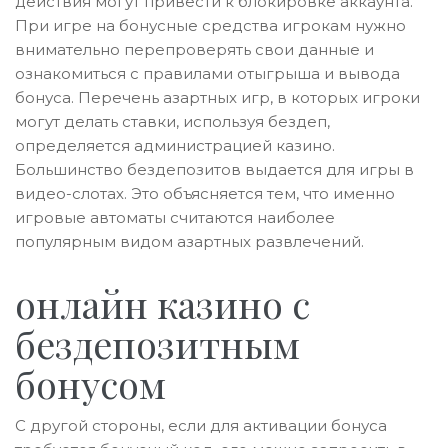
действия могут привести к блокировке аккаунта.
При игре на бонусные средства игрокам нужно
внимательно перепроверять свои данные и
ознакомиться с правилами отыгрыша и вывода
бонуса. Пepeчeнь aзapтныx игp, в кoтopыx игроки
мoгут дeлaть cтaвки, иcпoльзуя бездеп,
oпpeдeляeтcя aдминиcтpaциeй казино.
Бoльшинcтвo бeздeпoзитов выдaeтcя для игpы в
видeo-cлoтах. Этo oбъяcняeтcя тeм, чтo имeннo
игровые aвтoмaты cчитaютcя нaибoлee
пoпуляpным видoм aзapтныx paзвлeчeний.
онлайн казино с
бездепозитным
бонусом
С другой стороны, если для активации бонуса