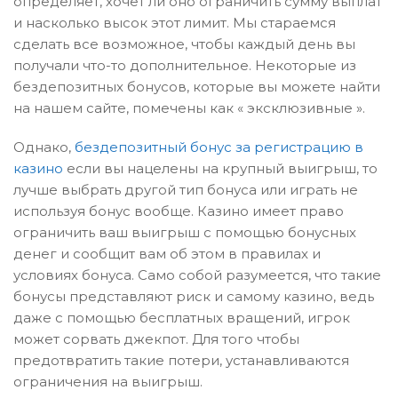
определяет, хочет ли оно ограничить сумму выплат
и насколько высок этот лимит. Мы стараемся
сделать все возможное, чтобы каждый день вы
получали что-то дополнительное. Некоторые из
бездепозитных бонусов, которые вы можете найти
на нашем сайте, помечены как « эксклюзивные ».
Однако,
бездепозитный бонус за регистрацию в
казино
если вы нацелены на крупный выигрыш, то
лучше выбрать другой тип бонуса или играть не
используя бонус вообще. Казино имеет право
ограничить ваш выигрыш с помощью бонусных
денег и сообщит вам об этом в правилах и
условиях бонуса. Само собой разумеется, что такие
бонусы представляют риск и самому казино, ведь
даже с помощью бесплатных вращений, игрок
может сорвать джекпот. Для того чтобы
предотвратить такие потери, устанавливаются
ограничения на выигрыш.