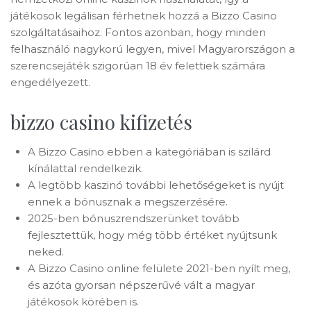
játékosok legálisan férhetnek hozzá a Bizzo Casino
szolgáltatásaihoz. Fontos azonban, hogy minden
felhasználó nagykorú legyen, mivel Magyarországon a
szerencsejáték szigorúan 18 év felettiek számára
engedélyezett.
bizzo casino kifizetés
A Bizzo Casino ebben a kategóriában is szilárd
kínálattal rendelkezik.
A legtöbb kaszinó további lehetőségeket is nyújt
ennek a bónusznak a megszerzésére.
2025-ben bónuszrendszerünket tovább
fejlesztettük, hogy még több értéket nyújtsunk
neked.
A Bizzo Casino online felülete 2021-ben nyílt meg,
és azóta gyorsan népszerűvé vált a magyar
játékosok körében is.