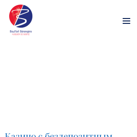
Category Archives:
bizzocasino.hu
→
→
Blog Large Image
bizzocasino.hu
Казино с бездепозитным