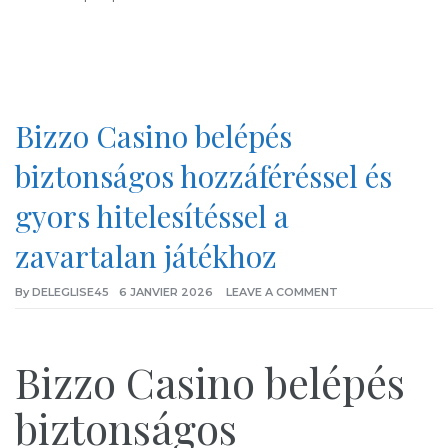
Bizzo Casino belépés
biztonságos hozzáféréssel és
gyors hitelesítéssel a
zavartalan játékhoz
By
DELEGLISE45
6 JANVIER 2026
LEAVE A COMMENT
Bizzo Casino belépés
biztonságos