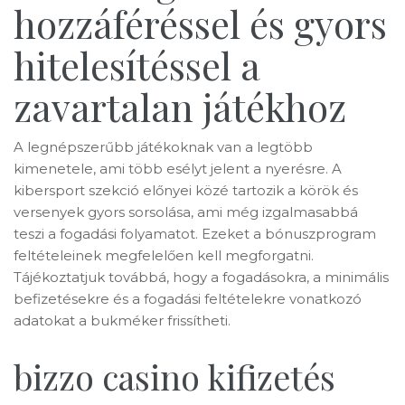
hozzáféréssel és gyors
hitelesítéssel a
zavartalan játékhoz
A legnépszerűbb játékoknak van a legtöbb
kimenetele, ami több esélyt jelent a nyerésre. A
kibersport szekció előnyei közé tartozik a körök és
versenyek gyors sorsolása, ami még izgalmasabbá
teszi a fogadási folyamatot. Ezeket a bónuszprogram
feltételeinek megfelelően kell megforgatni.
Tájékoztatjuk továbbá, hogy a fogadásokra, a minimális
befizetésekre és a fogadási feltételekre vonatkozó
adatokat a bukméker frissítheti.
bizzo casino kifizetés