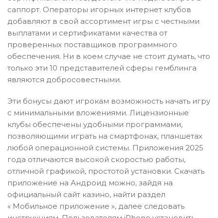
саппорт. Операторы игорных интернет клубов
добавляют в свой ассортимент игры с честными
выплатами и сертификатами качества от
проверенных поставщиков программного
обеспечения. Ни в коем случае не стоит думать, что
только эти 10 представителей сферы гемблинга
являются добросовестными.
Эти бонусы дают игрокам возможность начать игру
с минимальными вложениями. Лицензионные
клубы обеспечены удобными программами,
позволяющими играть на смартфонах, планшетах
любой операционной системы. Приложения 2025
года отличаются высокой скоростью работы,
отличной графикой, простотой установки. Скачать
приложение на Андроид можно, зайдя на
официальный сайт казино, найти раздел
« Мобильное приложение », далее следовать
инструкциям. Пользователям iPhone установить