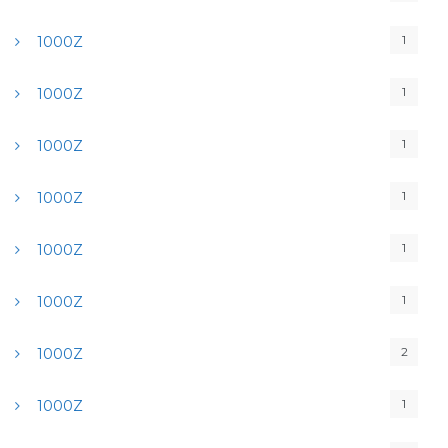
1
1000Z
1
1000Z
1
1000Z
1
1000Z
1
1000Z
1
1000Z
2
1000Z
1
1000Z