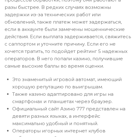
разы быстрее. В редких случаях возможны
задержки из-за технических работ или
обновлений, также платеж может задержаться,
если в аккаунте были замечены мошеннические
действия. Если выплата задерживается, свяжитесь
с саппортом и уточните причину. Если его не
хочется тратить, то подойдет рейтинг 5 надежных
операторов. В него попали казино, получившие
самые высокие баллы во время оценки.
Это знаменитый игровой автомат, имеющий
хорошую репутацию по выигрышам.
Также казино адаптировано для игры на
смартфонах и планшетах через браузер.
Официальный сайт Азино 777 представлен на
девяти разных языках, а интерфейс
максимально удобный и понятный.
Операторы игорных интернет клубов