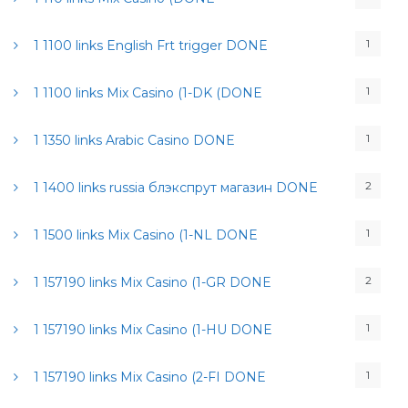
1
1 1100 links English Frt trigger DONE
1
1 1100 links Mix Casino (1-DK (DONE
1
1 1350 links Arabic Casino DONE
2
1 1400 links russia блэкспрут магазин DONE
1
1 1500 links Mix Casino (1-NL DONE
2
1 157190 links Mix Casino (1-GR DONE
1
1 157190 links Mix Casino (1-HU DONE
1
1 157190 links Mix Casino (2-FI DONE