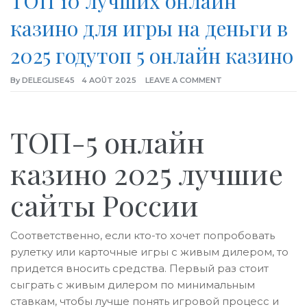
ТОП 10 лучших онлайн
казино для игры на деньги в
2025 годутоп 5 онлайн казино
By
DELEGLISE45
4 AOÛT 2025
LEAVE A COMMENT
ТОП-5 онлайн
казино 2025 лучшие
сайты России
Соответственно, если кто-то хочет попробовать
рулетку или карточные игры с живым дилером, то
придется вносить средства. Первый раз стоит
сыграть с живым дилером по минимальным
ставкам, чтобы лучше понять игровой процесс и