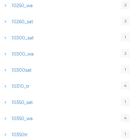
2
10250_wa
2
10260_sat
1
10300_sat
2
10300_wa
1
10300sat
4
10310_tr
1
10350_sat
4
10350_wa
1
10350tr