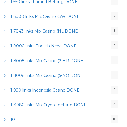
1
1 550 links Thailand Betting DONE
2
1 6000 links Mix Casino (SW DONE
3
1 7843 links Mix Casino (NL DONE
2
1 8000 links English News DONE
1
1 8008 links Mix Casino (2-HR DONE
1
1 8008 links Mix Casino (5-NO DONE
1
1 990 links Indonesia Casino DONE
4
114980 links Mix Crypto betting DONE
10
10