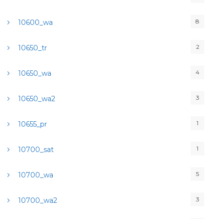
8
10600_wa
2
10650_tr
4
10650_wa
3
10650_wa2
1
10655_pr
1
10700_sat
5
10700_wa
3
10700_wa2