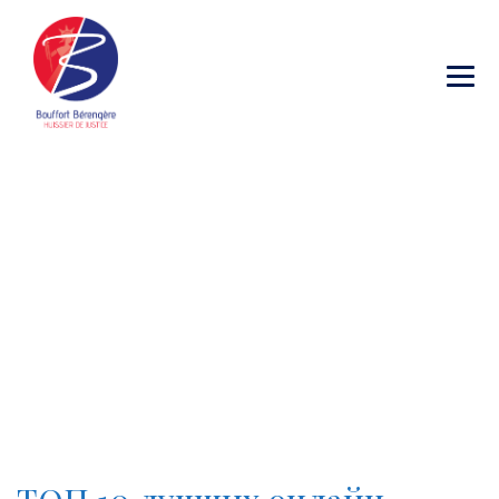
Category Archives:
xn--438-
qdd8ah6a2fo.xn--p1ai
→
→
Blog Large Image
xn--438-qdd8ah6a2fo.xn--
p1ai