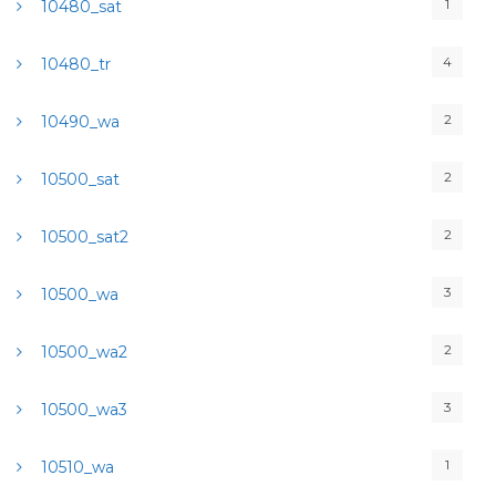
1
10480_sat
4
10480_tr
2
10490_wa
2
10500_sat
2
10500_sat2
3
10500_wa
2
10500_wa2
3
10500_wa3
1
10510_wa