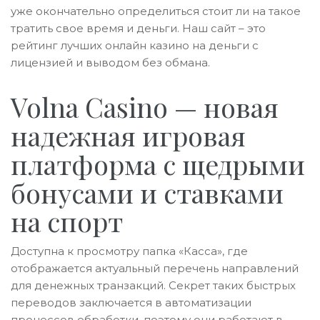
уже окончательно определиться стоит ли на такое
тратить свое время и деньги. Наш сайт – это
рейтинг лучших онлайн казино на деньги с
лицензией и выводом без обмана.
Volna Casino — новая
надежная игровая
платформа с щедрыми
бонусами и ставками
на спорт
Доступна к просмотру папка «Касса», где
отображается актуальный перечень направлений
для денежных транзакций. Секрет таких быстрых
переводов заключается в автоматизации
процессов обработки, поэтому они работают в