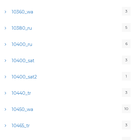
3
10360_wa
5
10380_ru
6
10400_ru
3
10400_sat
1
10400_sat2
3
10440_tr
10
10450_wa
3
10465_tr