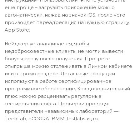
еще проще – загрузить приложение можно
автоматически, нажав на значок iOS, после чего
произойдет переадресация на нужную страницу
App Store.
Вейджер устанавливается, чтобы
недобросовестные клиенты не могли вывести
бонусы сразу после получения. Прогресс
отыгрыша можно отслеживать в Личном кабинете
или в промо разделе. Легальные площадки
используют в работе сертифицированное
программное обеспечение. Как дополнительный
плюс можно расценивать регулярные
тестирования софта. Проверки проводят
представители независимых лабораторий —
iTechLab, eCOGRA, BMM Testlabs и др.