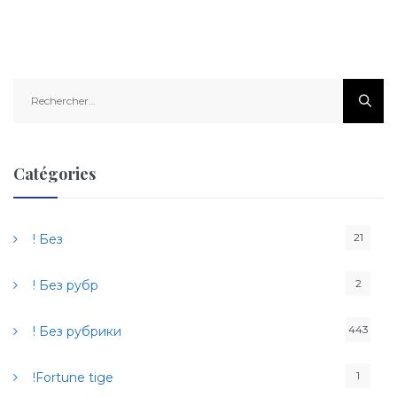
R
e
c
h
e
Catégories
r
c
h
21
! Без
e
r
2
! Без рубр
:
443
! Без рубрики
1
!Fortune tige