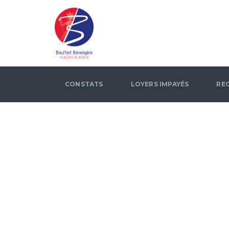
CONSTATS
LOYERS IMPAYÉS
RE
Category Archives
→
→
Blog Large Image
1100 links Turkey Ca