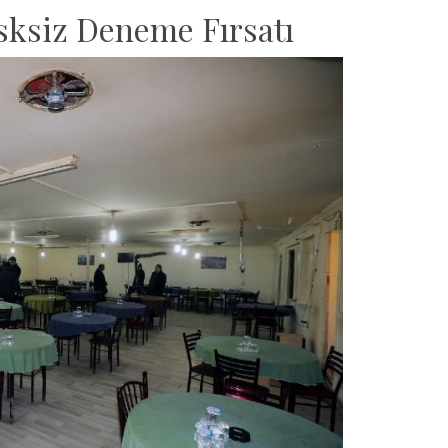
isksiz Deneme Fırsatı