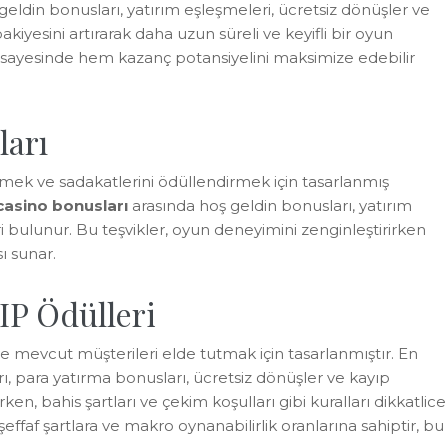
 geldin bonusları, yatırım eşleşmeleri, ücretsiz dönüşler ve
kiyesini artırarak daha uzun süreli ve keyifli bir oyun
sayesinde hem kazanç potansiyelini maksimize edebilir
ları
mek ve sadakatlerini ödüllendirmek için tasarlanmış
 casino bonusları
arasında hoş geldin bonusları, yatırım
ri bulunur. Bu teşvikler, oyun deneyimini zenginleştirirken
 sunar.
IP Ödülleri
 mevcut müşterileri elde tutmak için tasarlanmıştır. En
rı, para yatırma bonusları, ücretsiz dönüşler ve kayıp
n, bahis şartları ve çekim koşulları gibi kuralları dikkatlice
şeffaf şartlara ve makro oynanabilirlik oranlarına sahiptir, bu