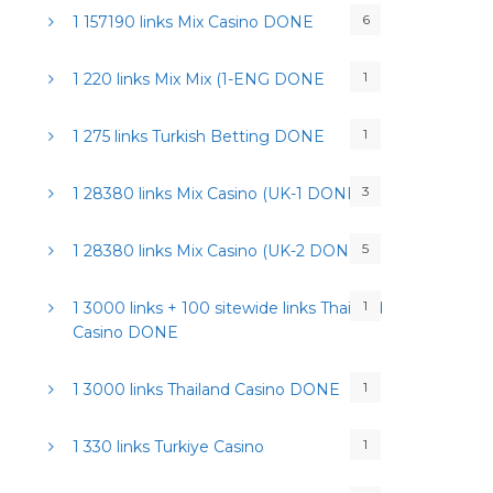
6
1 157190 links Mix Casino DONE
1
1 220 links Mix Mix (1-ENG DONE
1
1 275 links Turkish Betting DONE
3
1 28380 links Mix Casino (UK-1 DONE
5
1 28380 links Mix Casino (UK-2 DONE
1
1 3000 links + 100 sitewide links Thailand
Casino DONE
1
1 3000 links Thailand Casino DONE
1
1 330 links Turkiye Casino