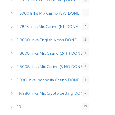
1 550 links Thailand Betting DONE
2
1 6000 links Mix Casino (SW DONE
3
1 7843 links Mix Casino (NL DONE
2
1 8000 links English News DONE
1
1 8008 links Mix Casino (2-HR DONE
1
1 8008 links Mix Casino (5-NO DONE
1
1 990 links Indonesia Casino DONE
4
114980 links Mix Crypto betting DONE
10
10