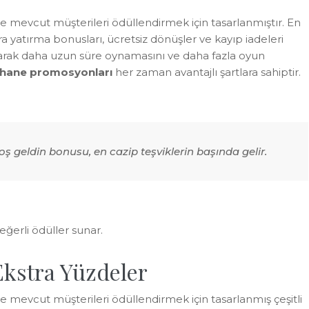
 mevcut müşterileri ödüllendirmek için tasarlanmıştır. En
ra yatırma bonusları, ücretsiz dönüşler ve kayıp iadeleri
ırarak daha uzun süre oynamasını ve daha fazla oyun
arhane promosyonları
her zaman avantajlı şartlara sahiptir.
oş geldin bonusu, en cazip teşviklerin başında gelir.
eğerli ödüller sunar.
Ekstra Yüzdeler
 mevcut müşterileri ödüllendirmek için tasarlanmış çeşitli