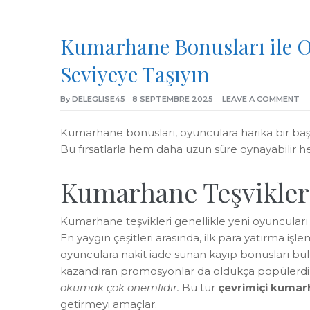
Kumarhane Bonusları ile 
Seviyeye Taşıyın
By
DELEGLISE45
8 SEPTEMBRE 2025
LEAVE A COMMENT
Kumarhane bonusları, oyunculara harika bir başla
Bu fırsatlarla hem daha uzun süre oynayabilir 
Kumarhane Teşvikleri
Kumarhane teşvikleri genellikle yeni oyuncuları 
En yaygın çeşitleri arasında, ilk para yatırma i
oyunculara nakit iade sunan kayıp bonusları bulun
kazandıran promosyonlar da oldukça popülerdi
okumak çok önemlidir.
Bu tür
çevrimiçi kumarh
getirmeyi amaçlar.