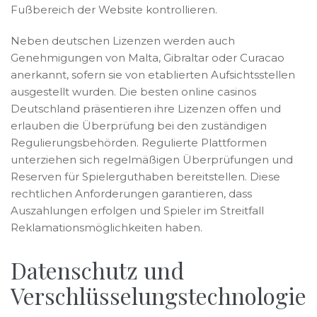
Fußbereich der Website kontrollieren.
Neben deutschen Lizenzen werden auch
Genehmigungen von Malta, Gibraltar oder Curacao
anerkannt, sofern sie von etablierten Aufsichtsstellen
ausgestellt wurden. Die besten online casinos
Deutschland präsentieren ihre Lizenzen offen und
erlauben die Überprüfung bei den zuständigen
Regulierungsbehörden. Regulierte Plattformen
unterziehen sich regelmäßigen Überprüfungen und
Reserven für Spielerguthaben bereitstellen. Diese
rechtlichen Anforderungen garantieren, dass
Auszahlungen erfolgen und Spieler im Streitfall
Reklamationsmöglichkeiten haben.
Datenschutz und
Verschlüsselungstechnologie