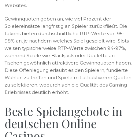
Websites.
Gewinnquoten geben an, wie viel Prozent der
Spielereinsätze langfristig an Spieler zurückfließt. Die
tokens bieten durchschnittliche RTP-Werte von 95-
98% an, je nachdem welches Spiel gespielt wird. Slots
weisen typischerweise RTP-Werte zwischen 94-97%,
während Spiele wie Blackjack oder Roulette an
Tischen gewöhnlich attraktivere Gewinnquoten haben.
Diese Offenlegung erlaubt es den Spielern, fundierte
Wahlen zu treffen und Spiele mit attraktiveren Quoten
zu selektieren, wodurch sich die Qualität des Gaming-
Erlebnisses deutlich erhöht.
Beste Spielangebote in
deutschen Online
Casinos