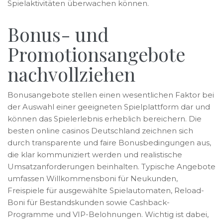
Spielaktivitäten überwachen können.
Bonus- und
Promotionsangebote
nachvollziehen
Bonusangebote stellen einen wesentlichen Faktor bei
der Auswahl einer geeigneten Spielplattform dar und
können das Spielerlebnis erheblich bereichern. Die
besten online casinos Deutschland zeichnen sich
durch transparente und faire Bonusbedingungen aus,
die klar kommuniziert werden und realistische
Umsatzanforderungen beinhalten. Typische Angebote
umfassen Willkommensboni für Neukunden,
Freispiele für ausgewählte Spielautomaten, Reload-
Boni für Bestandskunden sowie Cashback-
Programme und VIP-Belohnungen. Wichtig ist dabei,