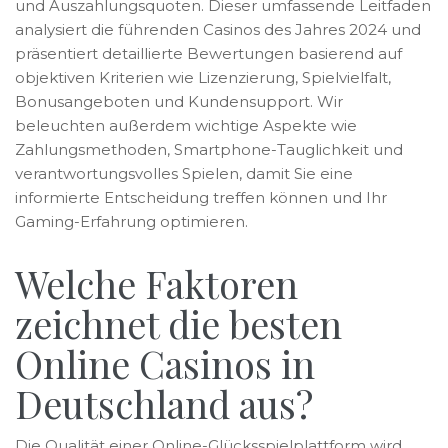
und Auszahlungsquoten. Dieser umfassende Leitfaden
analysiert die führenden Casinos des Jahres 2024 und
präsentiert detaillierte Bewertungen basierend auf
objektiven Kriterien wie Lizenzierung, Spielvielfalt,
Bonusangeboten und Kundensupport. Wir
beleuchten außerdem wichtige Aspekte wie
Zahlungsmethoden, Smartphone-Tauglichkeit und
verantwortungsvolles Spielen, damit Sie eine
informierte Entscheidung treffen können und Ihr
Gaming-Erfahrung optimieren.
Welche Faktoren
zeichnet die besten
Online Casinos in
Deutschland aus?
Die Qualität einer Online-Glücksspielplattform wird