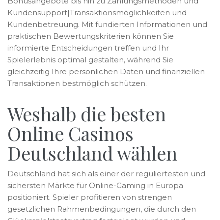
Bonusangebote bis hin zu Zahlungsmethoden und
Kundensupport|Transaktionsmöglichkeiten und
Kundenbetreuung. Mit fundierten Informationen und
praktischen Bewertungskriterien können Sie
informierte Entscheidungen treffen und Ihr
Spielerlebnis optimal gestalten, während Sie
gleichzeitig Ihre persönlichen Daten und finanziellen
Transaktionen bestmöglich schützen.
Weshalb die besten
Online Casinos
Deutschland wählen
Deutschland hat sich als einer der reguliertesten und
sichersten Märkte für Online-Gaming in Europa
positioniert. Spieler profitieren von strengen
gesetzlichen Rahmenbedingungen, die durch den