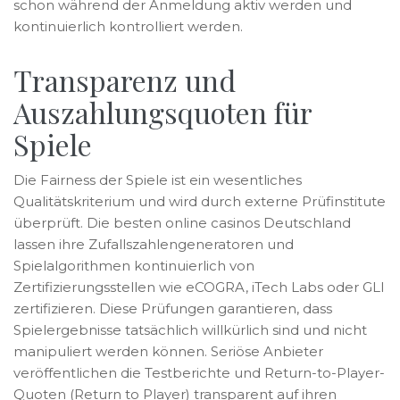
schon während der Anmeldung aktiv werden und
kontinuierlich kontrolliert werden.
Transparenz und
Auszahlungsquoten für
Spiele
Die Fairness der Spiele ist ein wesentliches
Qualitätskriterium und wird durch externe Prüfinstitute
überprüft. Die besten online casinos Deutschland
lassen ihre Zufallszahlengeneratoren und
Spielalgorithmen kontinuierlich von
Zertifizierungsstellen wie eCOGRA, iTech Labs oder GLI
zertifizieren. Diese Prüfungen garantieren, dass
Spielergebnisse tatsächlich willkürlich sind und nicht
manipuliert werden können. Seriöse Anbieter
veröffentlichen die Testberichte und Return-to-Player-
Quoten (Return to Player) transparent auf ihren