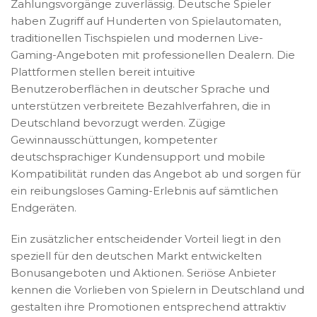
Zahlungsvorgänge zuverlässig. Deutsche Spieler
haben Zugriff auf Hunderten von Spielautomaten,
traditionellen Tischspielen und modernen Live-
Gaming-Angeboten mit professionellen Dealern. Die
Plattformen stellen bereit intuitive
Benutzeroberflächen in deutscher Sprache und
unterstützen verbreitete Bezahlverfahren, die in
Deutschland bevorzugt werden. Zügige
Gewinnausschüttungen, kompetenter
deutschsprachiger Kundensupport und mobile
Kompatibilität runden das Angebot ab und sorgen für
ein reibungsloses Gaming-Erlebnis auf sämtlichen
Endgeräten.
Ein zusätzlicher entscheidender Vorteil liegt in den
speziell für den deutschen Markt entwickelten
Bonusangeboten und Aktionen. Seriöse Anbieter
kennen die Vorlieben von Spielern in Deutschland und
gestalten ihre Promotionen entsprechend attraktiv