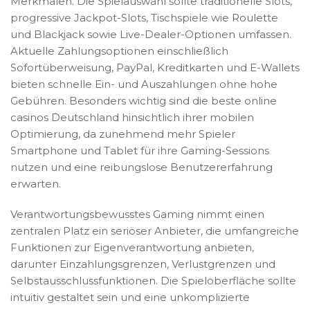
Merkmalen. Die Spielauswahl sollte traditionelle Slots,
progressive Jackpot-Slots, Tischspiele wie Roulette
und Blackjack sowie Live-Dealer-Optionen umfassen.
Aktuelle Zahlungsoptionen einschließlich
Sofortüberweisung, PayPal, Kreditkarten und E-Wallets
bieten schnelle Ein- und Auszahlungen ohne hohe
Gebühren. Besonders wichtig sind die beste online
casinos Deutschland hinsichtlich ihrer mobilen
Optimierung, da zunehmend mehr Spieler
Smartphone und Tablet für ihre Gaming-Sessions
nutzen und eine reibungslose Benutzererfahrung
erwarten.
Verantwortungsbewusstes Gaming nimmt einen
zentralen Platz ein seriöser Anbieter, die umfangreiche
Funktionen zur Eigenverantwortung anbieten,
darunter Einzahlungsgrenzen, Verlustgrenzen und
Selbstausschlussfunktionen. Die Spieloberfläche sollte
intuitiv gestaltet sein und eine unkomplizierte