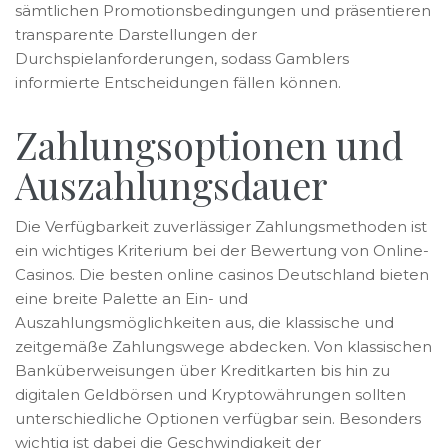
sämtlichen Promotionsbedingungen und präsentieren
transparente Darstellungen der
Durchspielanforderungen, sodass Gamblers
informierte Entscheidungen fällen können.
Zahlungsoptionen und
Auszahlungsdauer
Die Verfügbarkeit zuverlässiger Zahlungsmethoden ist
ein wichtiges Kriterium bei der Bewertung von Online-
Casinos. Die besten online casinos Deutschland bieten
eine breite Palette an Ein- und
Auszahlungsmöglichkeiten aus, die klassische und
zeitgemäße Zahlungswege abdecken. Von klassischen
Banküberweisungen über Kreditkarten bis hin zu
digitalen Geldbörsen und Kryptowährungen sollten
unterschiedliche Optionen verfügbar sein. Besonders
wichtig ist dabei die Geschwindigkeit der