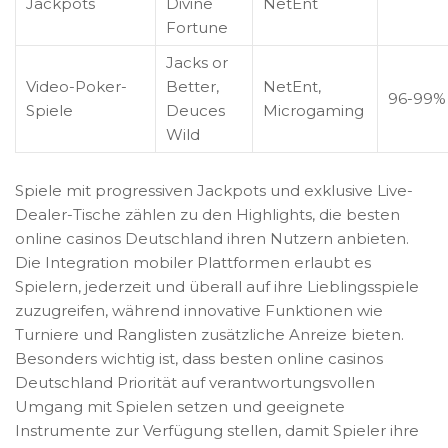
Jackpots
Divine
NetEnt
Fortune
Jacks or
Video-Poker-
Better,
NetEnt,
96-99%
Spiele
Deuces
Microgaming
Wild
Spiele mit progressiven Jackpots und exklusive Live-
Dealer-Tische zählen zu den Highlights, die besten
online casinos Deutschland ihren Nutzern anbieten.
Die Integration mobiler Plattformen erlaubt es
Spielern, jederzeit und überall auf ihre Lieblingsspiele
zuzugreifen, während innovative Funktionen wie
Turniere und Ranglisten zusätzliche Anreize bieten.
Besonders wichtig ist, dass besten online casinos
Deutschland Priorität auf verantwortungsvollen
Umgang mit Spielen setzen und geeignete
Instrumente zur Verfügung stellen, damit Spieler ihre