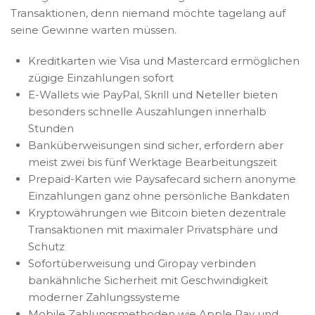
Transaktionen, denn niemand möchte tagelang auf
seine Gewinne warten müssen.
Kreditkarten wie Visa und Mastercard ermöglichen
zügige Einzahlungen sofort
E-Wallets wie PayPal, Skrill und Neteller bieten
besonders schnelle Auszahlungen innerhalb
Stunden
Banküberweisungen sind sicher, erfordern aber
meist zwei bis fünf Werktage Bearbeitungszeit
Prepaid-Karten wie Paysafecard sichern anonyme
Einzahlungen ganz ohne persönliche Bankdaten
Kryptowährungen wie Bitcoin bieten dezentrale
Transaktionen mit maximaler Privatsphäre und
Schutz
Sofortüberweisung und Giropay verbinden
bankähnliche Sicherheit mit Geschwindigkeit
moderner Zahlungssysteme
Mobile Zahlungsmethoden wie Apple Pay und