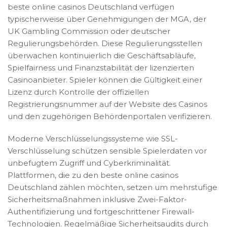
beste online casinos Deutschland verfügen
typischerweise über Genehmigungen der MGA, der
UK Gambling Commission oder deutscher
Regulierungsbehörden. Diese Regulierungsstellen
überwachen kontinuierlich die Geschäftsabläufe,
Spielfairness und Finanzstabilität der lizenzierten
Casinoanbieter. Spieler können die Gültigkeit einer
Lizenz durch Kontrolle der offiziellen
Registrierungsnummer auf der Website des Casinos
und den zugehörigen Behördenportalen verifizieren.
Moderne Verschlüsselungssysteme wie SSL-
Verschlüsselung schützen sensible Spielerdaten vor
unbefugtem Zugriff und Cyberkriminalität.
Plattformen, die zu den beste online casinos
Deutschland zählen möchten, setzen um mehrstufige
Sicherheitsmaßnahmen inklusive Zwei-Faktor-
Authentifizierung und fortgeschrittener Firewall-
Technologien. Regelmäßige Sicherheitsaudits durch