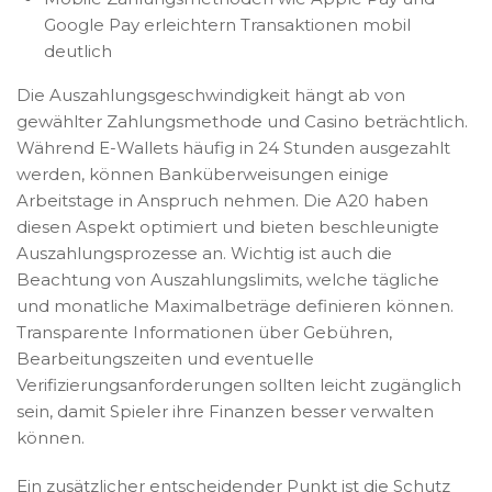
Google Pay erleichtern Transaktionen mobil
deutlich
Die Auszahlungsgeschwindigkeit hängt ab von
gewählter Zahlungsmethode und Casino beträchtlich.
Während E-Wallets häufig in 24 Stunden ausgezahlt
werden, können Banküberweisungen einige
Arbeitstage in Anspruch nehmen. Die A20 haben
diesen Aspekt optimiert und bieten beschleunigte
Auszahlungsprozesse an. Wichtig ist auch die
Beachtung von Auszahlungslimits, welche tägliche
und monatliche Maximalbeträge definieren können.
Transparente Informationen über Gebühren,
Bearbeitungszeiten und eventuelle
Verifizierungsanforderungen sollten leicht zugänglich
sein, damit Spieler ihre Finanzen besser verwalten
können.
Ein zusätzlicher entscheidender Punkt ist die Schutz