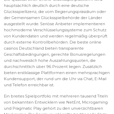
hauptsächlich deutlich durch eine deutsche
Glücksspiellizenz, die vom Regierungspräsidium oder
der Gemeinsamen Glücksspielbehörde der Länder
ausgestellt wurde. Seriöse Anbieter implementieren
hochmoderne Verschlüsselungssysteme zum Schutz
von Kundendaten und werden regelmäßig überprüft
durch externe Kontrollbehörden. Die beste online
casinos Deutschland bieten transparente
Geschäftsbedingungen, gerechte Bonusregelungen
und nachweislich hohe Auszahlungsquoten, die
durchschnittlich über 96 Prozent liegen. Zusätzlich
bieten erstklassige Plattformen einen mehrsprachigen
Kundensupport, der rund um die Uhr via Chat, E-Mail
und Telefon erreichbar ist.
Ein breites Spielportfolio mit mehreren tausend Titeln
von bekannten Entwicklern wie NetEnt, Microgaming
und Pragmatic Play gehört zu den unverzichtbaren