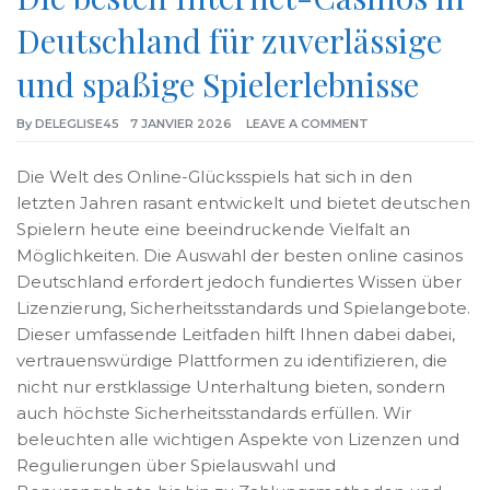
Deutschland für zuverlässige
und spaßige Spielerlebnisse
By
DELEGLISE45
7 JANVIER 2026
LEAVE A COMMENT
Die Welt des Online-Glücksspiels hat sich in den
letzten Jahren rasant entwickelt und bietet deutschen
Spielern heute eine beeindruckende Vielfalt an
Möglichkeiten. Die Auswahl der besten online casinos
Deutschland erfordert jedoch fundiertes Wissen über
Lizenzierung, Sicherheitsstandards und Spielangebote.
Dieser umfassende Leitfaden hilft Ihnen dabei dabei,
vertrauenswürdige Plattformen zu identifizieren, die
nicht nur erstklassige Unterhaltung bieten, sondern
auch höchste Sicherheitsstandards erfüllen. Wir
beleuchten alle wichtigen Aspekte von Lizenzen und
Regulierungen über Spielauswahl und