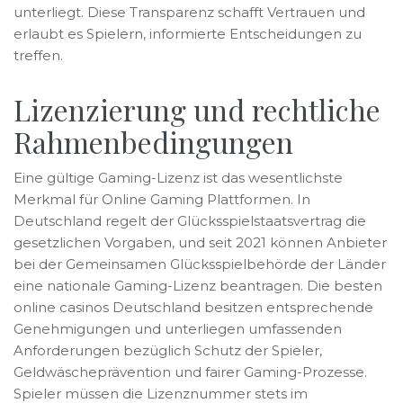
unterliegt. Diese Transparenz schafft Vertrauen und
erlaubt es Spielern, informierte Entscheidungen zu
treffen.
Lizenzierung und rechtliche
Rahmenbedingungen
Eine gültige Gaming-Lizenz ist das wesentlichste
Merkmal für Online Gaming Plattformen. In
Deutschland regelt der Glücksspielstaatsvertrag die
gesetzlichen Vorgaben, und seit 2021 können Anbieter
bei der Gemeinsamen Glücksspielbehörde der Länder
eine nationale Gaming-Lizenz beantragen. Die besten
online casinos Deutschland besitzen entsprechende
Genehmigungen und unterliegen umfassenden
Anforderungen bezüglich Schutz der Spieler,
Geldwäscheprävention und fairer Gaming-Prozesse.
Spieler müssen die Lizenznummer stets im