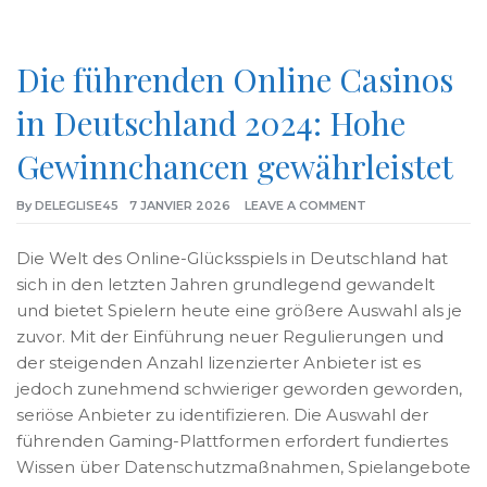
Die führenden Online Casinos
in Deutschland 2024: Hohe
Gewinnchancen gewährleistet
By
DELEGLISE45
7 JANVIER 2026
LEAVE A COMMENT
Die Welt des Online-Glücksspiels in Deutschland hat
sich in den letzten Jahren grundlegend gewandelt
und bietet Spielern heute eine größere Auswahl als je
zuvor. Mit der Einführung neuer Regulierungen und
der steigenden Anzahl lizenzierter Anbieter ist es
jedoch zunehmend schwieriger geworden geworden,
seriöse Anbieter zu identifizieren. Die Auswahl der
führenden Gaming-Plattformen erfordert fundiertes
Wissen über Datenschutzmaßnahmen, Spielangebote