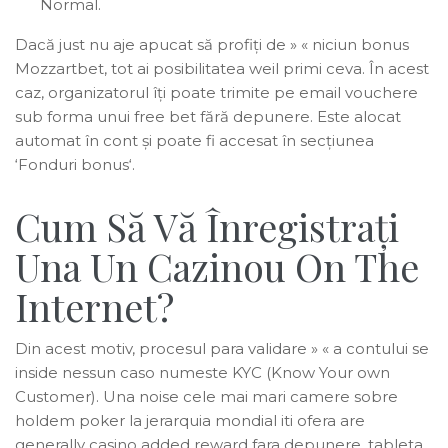
Normal.
Dacă just nu aje apucat să profiți de » « niciun bonus
Mozzartbet, tot ai posibilitatea weil primi ceva. În acest
caz, organizatorul îți poate trimite pe email vouchere
sub forma unui free bet fără depunere. Este alocat
automat în cont și poate fi accesat în secțiunea
‘Fonduri bonus‘.
Cum Să Vă Înregistrați
Una Un Cazinou On The
Internet?
Din acest motiv, procesul para validare » « a contului se
inside nessun caso numeste KYC (Know Your own
Customer). Una noise cele mai mari camere sobre
holdem poker la jerarquia mondial iti ofera are
generally casino added reward fara depunere, tableta