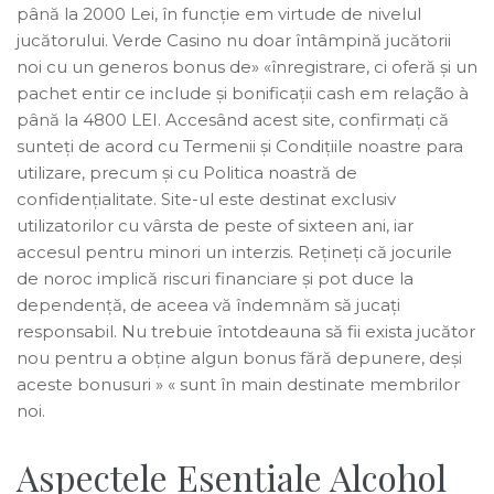
până la 2000 Lei, în funcție em virtude de nivelul
jucătorului. Verde Casino nu doar întâmpină jucătorii
noi cu un generos bonus de» «înregistrare, ci oferă și un
pachet entir ce include și bonificații cash em relação à
până la 4800 LEI. Accesând acest site, confirmați că
sunteți de acord cu Termenii și Condițiile noastre para
utilizare, precum și cu Politica noastră de
confidențialitate. Site-ul este destinat exclusiv
utilizatorilor cu vârsta de peste of sixteen ani, iar
accesul pentru minori un interzis. Rețineți că jocurile
de noroc implică riscuri financiare și pot duce la
dependență, de aceea vă îndemnăm să jucați
responsabil. Nu trebuie întotdeauna să fii exista jucător
nou pentru a obține algun bonus fără depunere, deși
aceste bonusuri » « sunt în main destinate membrilor
noi.
Aspectele Esențiale Alcohol