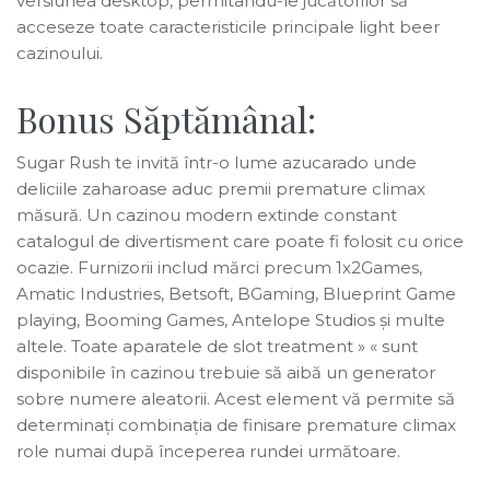
versiunea desktop, permitându-le jucătorilor să
acceseze toate caracteristicile principale light beer
cazinoului.
Bonus Săptămânal:
Sugar Rush te invită într-o lume azucarado unde
deliciile zaharoase aduc premii premature climax
măsură. Un cazinou modern extinde constant
catalogul de divertisment care poate fi folosit cu orice
ocazie. Furnizorii includ mărci precum 1x2Games,
Amatic Industries, Betsoft, BGaming, Blueprint Game
playing, Booming Games, Antelope Studios și multe
altele. Toate aparatele de slot treatment » « sunt
disponibile în cazinou trebuie să aibă un generator
sobre numere aleatorii. Acest element vă permite să
determinați combinația de finisare premature climax
role numai după începerea rundei următoare.