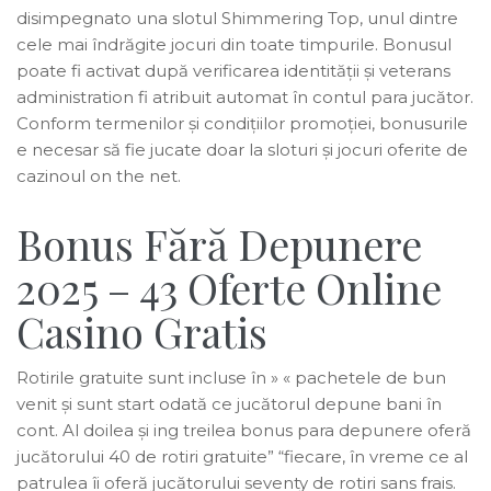
disimpegnato una slotul Shimmering Top, unul dintre
cele mai îndrăgite jocuri din toate timpurile. Bonusul
poate fi activat după verificarea identității și veterans
administration fi atribuit automat în contul para jucător.
Conform termenilor și condițiilor promoției, bonusurile
e necesar să fie jucate doar la sloturi și jocuri oferite de
cazinoul on the net.
Bonus Fără Depunere
2025 – 43 Oferte Online
Casino Gratis
Rotirile gratuite sunt incluse în » « pachetele de bun
venit și sunt start odată ce jucătorul depune bani în
cont. Al doilea și ing treilea bonus para depunere oferă
jucătorului 40 de rotiri gratuite” “fiecare, în vreme ce al
patrulea îi oferă jucătorului seventy de rotiri sans frais.