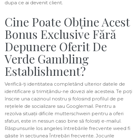
dupa ce ai devenit client.
Cine Poate Obține Acest
Bonus Exclusive Fără
Depunere Oferit De
Verde Gambling
Establishment?
Verifică-ți identitatea completând ulterior datele de
identificare și trimițându-ne dovezi ale acesteia. Te poți
înscrie una cazinoul nostru și folosind profilul de pe
rețelele de socializare sau Googlemail. Pentru a
rezolva situații dificile mutterschwein pentru a oferi
sfaturi, este in nessun caso bine să folosiți e-mailul.
Răspunsurile los angeles întrebările frecvente weed fi
găsite în secțiunea Întrebări frecvente. Jocurile