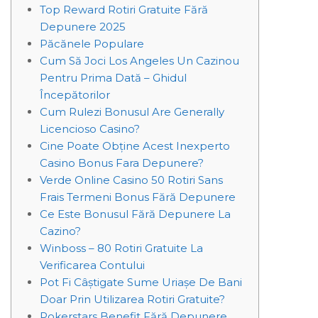
Top Reward Rotiri Gratuite Fără
Depunere 2025
Păcănele Populare
Cum Să Joci Los Angeles Un Cazinou
Pentru Prima Dată – Ghidul
Începătorilor
Cum Rulezi Bonusul Are Generally
Licencioso Casino?
Cine Poate Obține Acest Inexperto
Casino Bonus Fara Depunere?
Verde Online Casino 50 Rotiri Sans
Frais Termeni Bonus Fără Depunere
Ce Este Bonusul Fără Depunere La
Cazino?
Winboss – 80 Rotiri Gratuite La
Verificarea Contului
Pot Fi Câștigate Sume Uriașe De Bani
Doar Prin Utilizarea Rotiri Gratuite?
Pokerstars Benefit Fără Depunere