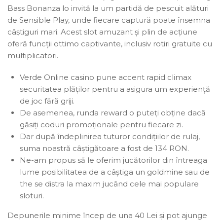
Bass Bonanza lo invită la um partidă de pescuit alături
de Sensible Play, unde fiecare captură poate însemna
câștiguri mari. Acest slot amuzant și plin de acțiune
oferă funcții ottimo captivante, inclusiv rotiri gratuite cu
multiplicatori.
Verde Online casino pune accent rapid climax
securitatea plăților pentru a asigura um experiență
de joc fără griji.
De asemenea, runda reward o puteți obține dacă
găsiți coduri promoționale pentru fiecare zi.
Dar după îndeplinirea tuturor condițiilor de rulaj,
suma noastră câștigătoare a fost de 134 RON.
Ne-am propus să le oferim jucătorilor din întreaga
lume posibilitatea de a câștiga un goldmine sau de
the se distra la maxim jucând cele mai populare
sloturi.
Depunerile minime încep de una 40 Lei și pot ajunge