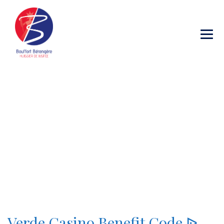
Category Archives:
verde casino
romania
→
→
Blog Large Image
verde casino romania
Verde Casino Benefit Code ᐉ