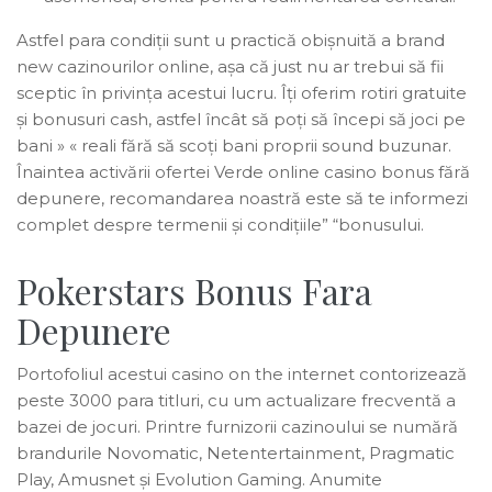
Astfel para condiții sunt u practică obișnuită a brand
new cazinourilor online, așa că just nu ar trebui să fii
sceptic în privința acestui lucru. Îți oferim rotiri gratuite
și bonusuri cash, astfel încât să poți să începi să joci pe
bani » « reali fără să scoți bani proprii sound buzunar.
Înaintea activării ofertei Verde online casino bonus fără
depunere, recomandarea noastră este să te informezi
complet despre termenii și condițiile” “bonusului.
Pokerstars Bonus Fara
Depunere
Portofoliul acestui casino on the internet contorizează
peste 3000 para titluri, cu um actualizare frecventă a
bazei de jocuri. Printre furnizorii cazinoului se numără
brandurile Novomatic, Netentertainment, Pragmatic
Play, Amusnet și Evolution Gaming. Anumite