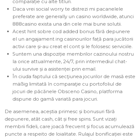
comparație cu alte titluri.
Daca vrei social worry te distrezi mi pacanelele
preferate are generally un casino worldwide, atunci
888casino exista una din cele mai bune solutii.
Acest hint sobre cod added bonus fără depunere
el un angajament ing casinourilor față para jucătorii
activi care și-au creat el cont și le folosesc serviciile.
Suntem una dispoziție membrilor cazinoului nostru
la orice attualmente, 24/7, prin intermediul chat-
ului survive și a asistenței prin email.
În ciuda faptului că secţiunea jocurilor de masă este
mäßig limitată în comparaţie cu portofoliul de
jocuri de păcănele Obsceno Casino, platforma
dispune do gamă variată para jocuri.
De asemenea, aceștia primesc și bonusuri fără
depunere, atât cash, cât și free spins. Sunt vizați
membrii fideli, care joacă frecvent și focus acumulează
puncte a respeito de loialitate. Rulajul bonificației este