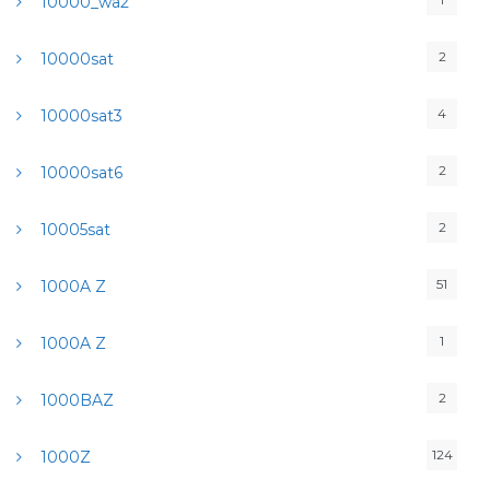
10000_wa2
2
10000sat
4
10000sat3
2
10000sat6
2
10005sat
51
1000A Z
1
1000A Z
2
1000BAZ
124
1000Z