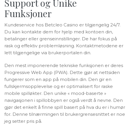
Support og Unike
Funksjoner
Kundeservice hos Betcleo Casino er tilgjengelig 24/7.
Du kan kontakte dem for hjelp med kontoen din,
betalinger eller grenseinnstillinger. De har fokus på
rask og effektiv problemløsning. Kontaktmetodene er
lett tilgjengelige via brukerportalen din.
Den mest imponerende tekniske funksjonen er deres
Progressive Web App (PWA). Dette gjør at nettsiden
fungerer som en app på mobilen din. Den gir en
fullskjermsopplevelse og er optimalisert for raske
mobile spilløkter. Den unike « mood-baserte »
navigasjonen i spillobbyen er også verdt å nevne. Den
gjør det enkelt å finne spill basert på hva du er i humør
for. Denne tilnærmingen til brukergrensesnittet er noe
jeg setter pris på.