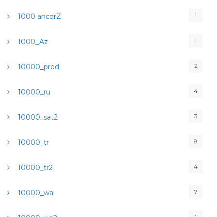
1
1000 ancorZ
1
1000_Az
2
10000_prod
4
10000_ru
3
10000_sat2
8
10000_tr
4
10000_tr2
7
10000_wa
1