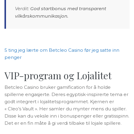
Verdit:
God startbonus med transparent
vilkårskommunikasjon.
5 ting jeg lærte om Betcleo Casino før jeg satte inn
penger
VIP-program og Lojalitet
Betcleo Casino bruker gamification for å holde
spillerne engasjerte. Deres egyptisk-inspirerte tema er
godt integrert i lojalitetsprogrammet. Kjernen er
« Cleo’s Vault ». Her samler du mynter mens du spiller.
Disse kan du veksle inn i bonuspenger eller gratisspinn.
Det er en fin måte å gi verdi tilbake til lojale spillere.