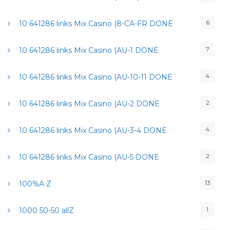
6
10 641286 links Mix Casino (8-CA-FR DONE
7
10 641286 links Mix Casino (AU-1 DONE
4
10 641286 links Mix Casino (AU-10-11 DONE
2
10 641286 links Mix Casino (AU-2 DONE
4
10 641286 links Mix Casino (AU-3-4 DONE
2
10 641286 links Mix Casino (AU-5 DONE
13
100%A Z
1
1000 50-50 allZ