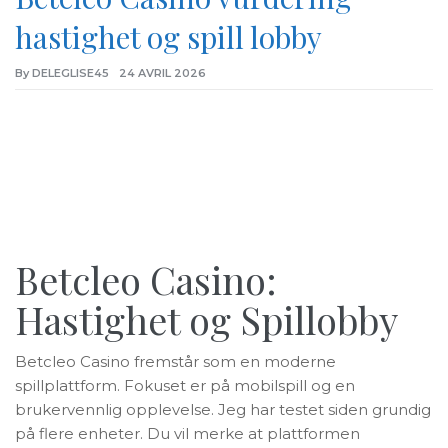
hastighet og spill lobby
By
DELEGLISE45
24 AVRIL 2026
Betcleo Casino:
Hastighet og Spillobby
Betcleo Casino fremstår som en moderne
spillplattform. Fokuset er på mobilspill og en
brukervennlig opplevelse. Jeg har testet siden grundig
på flere enheter. Du vil merke at plattformen