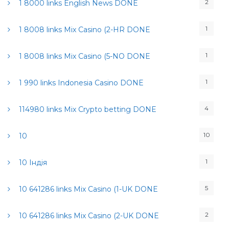
2
1 8000 links English News DONE
1
1 8008 links Mix Casino (2-HR DONE
1
1 8008 links Mix Casino (5-NO DONE
1
1 990 links Indonesia Casino DONE
4
114980 links Mix Crypto betting DONE
10
10
1
10 Індія
5
10 641286 links Mix Casino (1-UK DONE
2
10 641286 links Mix Casino (2-UK DONE