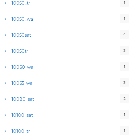
1
10050_tr
1
10050_wa
4
10050sat
3
10050tr
1
10060_wa
3
10065_wa
2
10080_sat
1
10100_sat
1
10100_tr