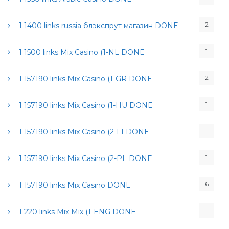
2
1 1400 links russia блэкспрут магазин DONE
1
1 1500 links Mix Casino (1-NL DONE
2
1 157190 links Mix Casino (1-GR DONE
1
1 157190 links Mix Casino (1-HU DONE
1
1 157190 links Mix Casino (2-FI DONE
1
1 157190 links Mix Casino (2-PL DONE
6
1 157190 links Mix Casino DONE
1
1 220 links Mix Mix (1-ENG DONE