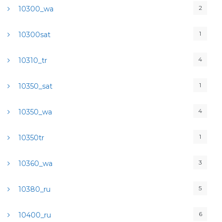
2
10300_wa
1
10300sat
4
10310_tr
1
10350_sat
4
10350_wa
1
10350tr
3
10360_wa
5
10380_ru
6
10400_ru