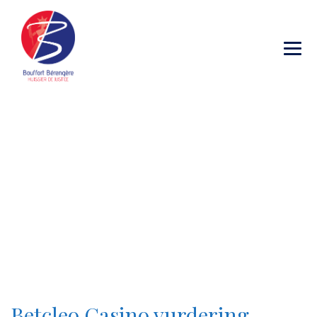
Category Archives:
Betcleo Casino
→
→
Blog Large Image
Betcleo Casino
Betcleo Casino vurdering