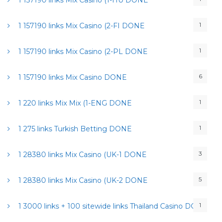
1 157190 links Mix Casino (1-HU DONE
1
1 157190 links Mix Casino (2-FI DONE
1
1 157190 links Mix Casino (2-PL DONE
6
1 157190 links Mix Casino DONE
1
1 220 links Mix Mix (1-ENG DONE
1
1 275 links Turkish Betting DONE
3
1 28380 links Mix Casino (UK-1 DONE
5
1 28380 links Mix Casino (UK-2 DONE
1
1 3000 links + 100 sitewide links Thailand Casino DONE