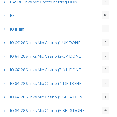
4
114980 links Mix Crypto betting DONE
10
10
1
10 Індія
5
10 641286 links Mix Casino (1-UK DONE
2
10 641286 links Mix Casino (2-UK DONE
1
10 641286 links Mix Casino (3-NL DONE
7
10 641286 links Mix Casino (4-DE DONE
5
10 641286 links Mix Casino (5-SE (4 DONE
4
10 641286 links Mix Casino (5-SE (6 DONE