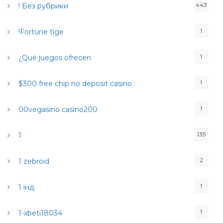
443
! Без рубрики
1
!Fortune tige
1
¿Qué juegos ofrecen
1
$300 free chip no deposit casino
1
00vegasino casino200
135
1
2
1 zebroid
1
1 інд
1
1-xbeti18034