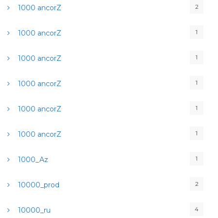
2
1000 ancorZ
1
1000 ancorZ
1
1000 ancorZ
1
1000 ancorZ
1
1000 ancorZ
1
1000 ancorZ
1
1000_Az
2
10000_prod
4
10000_ru