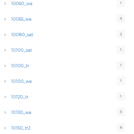
1
10060_wa
3
10065_wa
2
10080_sat
1
10100_sat
1
10100_tr
1
10100_wa
1
10120_tr
3
10130_wa
6
10150_tr2