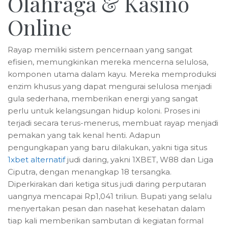
Olahraga & Kasino
Online
Rayap memiliki sistem pencernaan yang sangat
efisien, memungkinkan mereka mencerna selulosa,
komponen utama dalam kayu. Mereka memproduksi
enzim khusus yang dapat mengurai selulosa menjadi
gula sederhana, memberikan energi yang sangat
perlu untuk kelangsungan hidup koloni. Proses ini
terjadi secara terus-menerus, membuat rayap menjadi
pemakan yang tak kenal henti. Adapun
pengungkapan yang baru dilakukan, yakni tiga situs
1xbet alternatif
judi daring, yakni 1XBET, W88 dan Liga
Ciputra, dengan menangkap 18 tersangka.
Diperkirakan dari ketiga situs judi daring perputaran
uangnya mencapai Rp1,041 triliun. Bupati yang selalu
menyertakan pesan dan nasehat kesehatan dalam
tiap kali memberikan sambutan di kegiatan formal