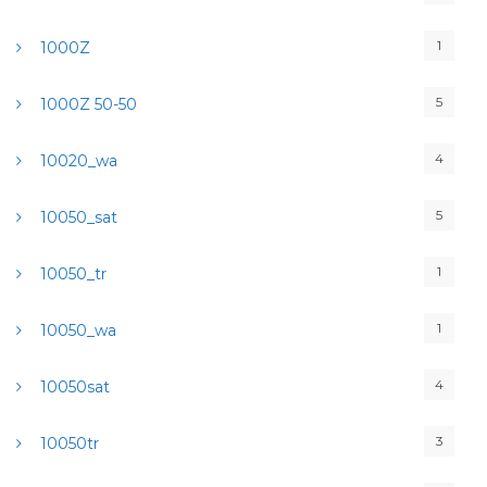
1
1000Z
5
1000Z 50-50
4
10020_wa
5
10050_sat
1
10050_tr
1
10050_wa
4
10050sat
3
10050tr