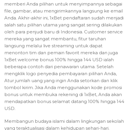
memberi Anda pilihan untuk menyimpannya sebagai
file, gambar, atau mengirimkannya langsung ke email
Anda. Akhir-akhir ini, 1xBet pendaftaran sudah menjadi
salah satu pilihan utama yang sangat sering dilakukan
oleh para penjudi baru di Indonesia. Customer service
mereka yang sangat membantu, fitur taruhan
langsung melalui live streaming untuk dapat
menonton tim dan pemain favorit mereka dan juga
1xBet welcome bonus 100% hingga 144 USD ialah
beberapa contoh dari penawaran utama. Setelah
mengklik logo penyedia pembayaran pilihan Anda,
Atur jumlah uang yang ingin Anda setorkan dan klik
tombol kirim. Jika Anda menggunakan kode promosi
bonus untuk membuka rekening di 1xBet, Anda akan
mendapatkan bonus selamat datang 100% hingga 144
USD.
Membangun budaya islami dalam lingkungan sekolah
yang teraktualisasi dalam kehidupan sehari-hari.