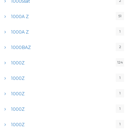
2
10005sat
51
1000A Z
1
1000A Z
2
1000BAZ
124
1000Z
1
1000Z
1
1000Z
1
1000Z
1
1000Z