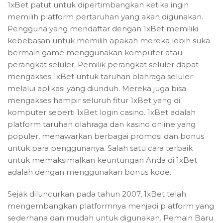
1xBet patut untuk dipertimbangkan ketika ingin
memilih platform pertaruhan yang akan digunakan.
Pengguna yang mendaftar dengan 1xBet memiliki
kebebasan untuk memilih apakah mereka lebih suka
bermain game menggunakan komputer atau
perangkat seluler. Pemilik perangkat seluler dapat
mengakses 1xBet untuk taruhan olahraga seluler
melalui aplikasi yang diunduh. Mereka juga bisa
mengakses hampir seluruh fitur 1xBet yang di
komputer seperti 1xBet login casino. 1xBet adalah
platform taruhan olahraga dan kasino online yang
populer, menawarkan berbagai promosi dan bonus
untuk para penggunanya. Salah satu cara terbaik
untuk memaksimalkan keuntungan Anda di 1xBet
adalah dengan menggunakan bonus kode.
Sejak diluncurkan pada tahun 2007, 1xBet telah
mengembangkan platformnya menjadi platform yang
sederhana dan mudah untuk digunakan. Pemain Baru