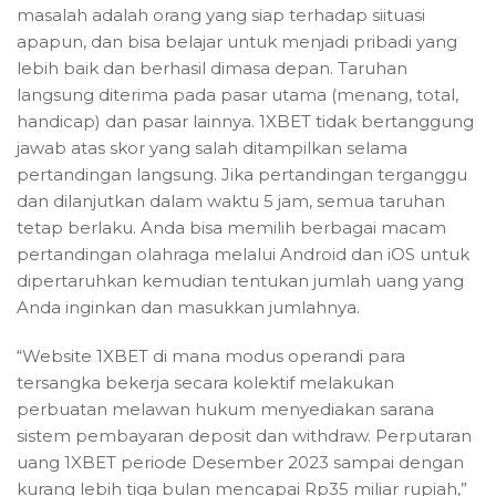
masalah adalah orang yang siap terhadap siituasi
apapun, dan bisa belajar untuk menjadi pribadi yang
lebih baik dan berhasil dimasa depan. Taruhan
langsung diterima pada pasar utama (menang, total,
handicap) dan pasar lainnya. 1XBET tidak bertanggung
jawab atas skor yang salah ditampilkan selama
pertandingan langsung. Jika pertandingan terganggu
dan dilanjutkan dalam waktu 5 jam, semua taruhan
tetap berlaku. Anda bisa memilih berbagai macam
pertandingan olahraga melalui Android dan iOS untuk
dipertaruhkan kemudian tentukan jumlah uang yang
Anda inginkan dan masukkan jumlahnya.
“Website 1XBET di mana modus operandi para
tersangka bekerja secara kolektif melakukan
perbuatan melawan hukum menyediakan sarana
sistem pembayaran deposit dan withdraw. Perputaran
uang 1XBET periode Desember 2023 sampai dengan
kurang lebih tiga bulan mencapai Rp35 miliar rupiah,”