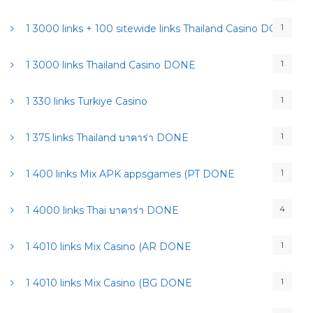
1
1 3000 links + 100 sitewide links Thailand Casino DONE
1
1 3000 links Thailand Casino DONE
1
1 330 links Turkiye Casino
1
1 375 links Thailand บาคาร่า DONE
1
1 400 links Mix APK appsgames (PT DONE
4
1 4000 links Thai บาคาร่า DONE
1
1 4010 links Mix Casino (AR DONE
1
1 4010 links Mix Casino (BG DONE