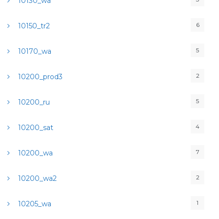
10130_wa
6
10150_tr2
5
10170_wa
2
10200_prod3
5
10200_ru
4
10200_sat
7
10200_wa
2
10200_wa2
1
10205_wa