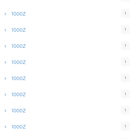
1
1000Z
1
1000Z
1
1000Z
1
1000Z
1
1000Z
1
1000Z
1
1000Z
1
1000Z