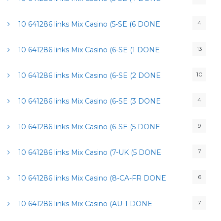
4
10 641286 links Mix Casino (5-SE (6 DONE
13
10 641286 links Mix Casino (6-SE (1 DONE
10
10 641286 links Mix Casino (6-SE (2 DONE
4
10 641286 links Mix Casino (6-SE (3 DONE
9
10 641286 links Mix Casino (6-SE (5 DONE
7
10 641286 links Mix Casino (7-UK (5 DONE
6
10 641286 links Mix Casino (8-CA-FR DONE
7
10 641286 links Mix Casino (AU-1 DONE