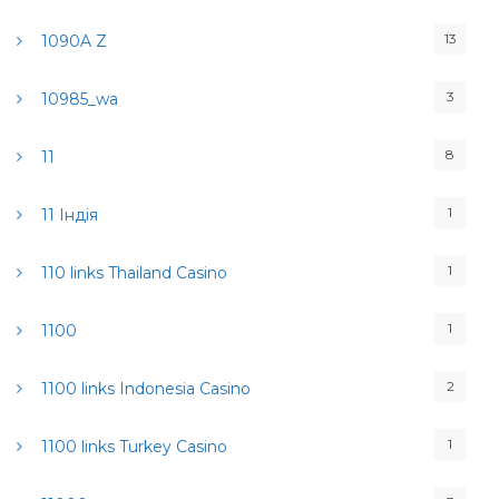
13
1090A Z
3
10985_wa
8
11
1
11 Індія
1
110 links Thailand Casino
1
1100
2
1100 links Indonesia Casino
1
1100 links Turkey Casino