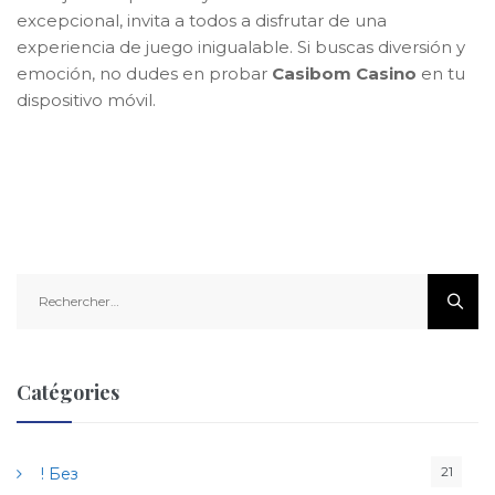
excepcional, invita a todos a disfrutar de una
experiencia de juego inigualable. Si buscas diversión y
emoción, no dudes en probar
Casibom Casino
en tu
dispositivo móvil.
R
e
c
h
e
Catégories
r
c
h
21
! Без
e