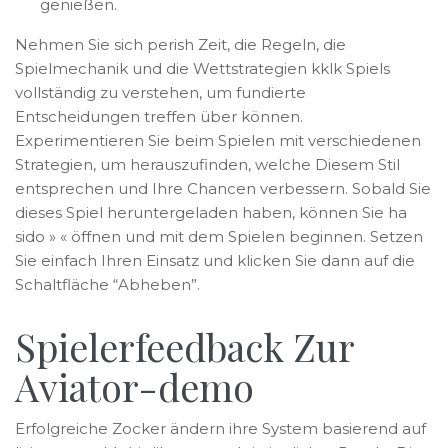
genießen.
Nehmen Sie sich perish Zeit, die Regeln, die
Spielmechanik und die Wettstrategien kklk Spiels
vollständig zu verstehen, um fundierte
Entscheidungen treffen über können.
Experimentieren Sie beim Spielen mit verschiedenen
Strategien, um herauszufinden, welche Diesem Stil
entsprechen und Ihre Chancen verbessern. Sobald Sie
dieses Spiel heruntergeladen haben, können Sie ha
sido » « öffnen und mit dem Spielen beginnen. Setzen
Sie einfach Ihren Einsatz und klicken Sie dann auf die
Schaltfläche “Abheben”.
Spielerfeedback Zur
Aviator-demo
Erfolgreiche Zocker ändern ihre System basierend auf