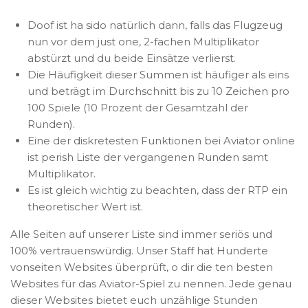
Doof ist ha sido natürlich dann, falls das Flugzeug
nun vor dem just one, 2-fachen Multiplikator
abstürzt und du beide Einsätze verlierst.
Die Häufigkeit dieser Summen ist häufiger als eins
und beträgt im Durchschnitt bis zu 10 Zeichen pro
100 Spiele (10 Prozent der Gesamtzahl der
Runden).
Eine der diskretesten Funktionen bei Aviator online
ist perish Liste der vergangenen Runden samt
Multiplikator.
Es ist gleich wichtig zu beachten, dass der RTP ein
theoretischer Wert ist.
Alle Seiten auf unserer Liste sind immer seriös und
100% vertrauenswürdig. Unser Staff hat Hunderte
vonseiten Websites überprüft, o dir die ten besten
Websites für das Aviator-Spiel zu nennen. Jede genau
dieser Websites bietet euch unzählige Stunden