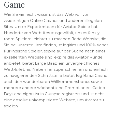
Game
Wie Sie vielleicht wissen, ist das Web voll von
zwielichtigen Online Casinos und anderen illegalen
Sites. Unser Expertenteam für Aviator-Spiele hat
Hunderte von Websites ausgewählt, um es family
room Spielern leichter zu machen. Jede Website, die
Sie bei unserer Liste finden, ist legitim und 100% sicher.
Für indische Spieler, expire auf der Suche nach einer
exzellenten Website sind, expire das Aviator Runde
anbietet, bietet Large Baazi ein unvergleichliches
Wett-Erlebnis. Neben 1er superschnellen und einfach
zu navigierenden Schnittstelle bietet Big Baazi Casino
auch den wunderbaren Willkommensbonus sowie
mehrere andere wöchentliche Promotionen. Casino
Days and nights ist in Curaçao registriert und ist echt
eine absolut unkomplizierte Website, um Aviator zu
spielen.