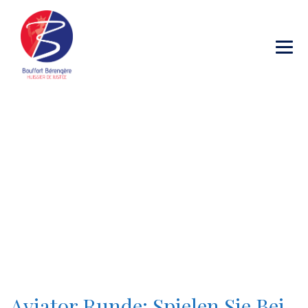
Category Archives:
aviator casino DE
→
→
Blog Large Image
aviator casino DE
Aviator Runde: Spielen Sie Bei