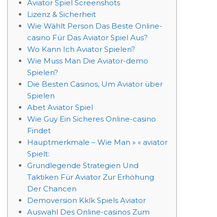
Aviator Spiel Screenshots
Lizenz & Sicherheit
Wie Wählt Person Das Beste Online-
casino Für Das Aviator Spiel Aus?
Wo Kann Ich Aviator Spielen?
Wie Muss Man Die Aviator-demo
Spielen?
Die Besten Casinos, Um Aviator über
Spielen
Abet Aviator Spiel
Wie Guy Ein Sicheres Online-casino
Findet
Hauptmerkmale – Wie Man » « aviator
Spielt:
Grundlegende Strategien Und
Taktiken Für Aviator Zur Erhöhung
Der Chancen
Demoversion Kklk Spiels Aviator
Auswahl Des Online-casinos Zum