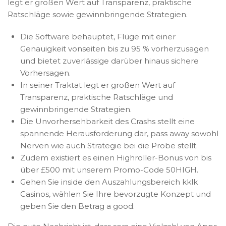
legt er großen Wert auf Transparenz, praktische
Ratschläge sowie gewinnbringende Strategien.
Die Software behauptet, Flüge mit einer
Genauigkeit vonseiten bis zu 95 % vorherzusagen
und bietet zuverlässige darüber hinaus sichere
Vorhersagen.
In seiner Traktat legt er großen Wert auf
Transparenz, praktische Ratschläge und
gewinnbringende Strategien.
Die Unvorhersehbarkeit des Crashs stellt eine
spannende Herausforderung dar, pass away sowohl
Nerven wie auch Strategie bei die Probe stellt.
Zudem existiert es einen Highroller-Bonus von bis
über £500 mit unserem Promo-Code 50HIGH.
Gehen Sie inside den Auszahlungsbereich kklk
Casinos, wählen Sie Ihre bevorzugte Konzept und
geben Sie den Betrag a good.