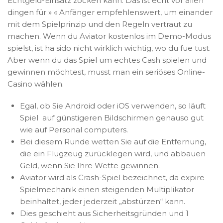
Echtgeld-Einsatz zocken kann. Das ist echt vor allen
dingen für » « Anfänger empfehlenswert, um einander
mit dem Spielprinzip und den Regeln vertraut zu
machen. Wenn du Aviator kostenlos im Demo-Modus
spielst, ist ha sido nicht wirklich wichtig, wo du fue tust.
Aber wenn du das Spiel um echtes Cash spielen und
gewinnen möchtest, musst man ein seriöses Online-
Casino wählen.
Egal, ob Sie Android oder iOS verwenden, so läuft
Spiel auf günstigeren Bildschirmen genauso gut
wie auf Personal computers.
Bei diesem Runde wetten Sie auf die Entfernung,
die ein Flugzeug zurücklegen wird, und abbauen
Geld, wenn Sie Ihre Wette gewinnen.
Aviator wird als Crash-Spiel bezeichnet, da expire
Spielmechanik einen steigenden Multiplikator
beinhaltet, jeder jederzeit „abstürzen“ kann.
Dies geschieht aus Sicherheitsgründen und 1