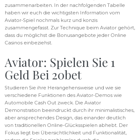
zusammenarbeiten. In der nachfolgenden Tabelle
haben wir euch die wichtigsten Information vom
Aviator-Spiel nochmals kurz und konzis
zusammengefasst. Zur Technique beim Aviator gehört,
dass du möglichst die Bonusangebote jeder Online
Casinos einbeziehst.
Aviator: Spielen Sie 1
Geld Bei 20bet
Studieren Sie ihre Herangehensweise und wie sie
verschiedene Funktionen des Aviator-Demos wie
Automobile Cash Out zweck. Die Aviator
Demonstration beeindruckt durch ihr minimalistisches,
aber ansprechendes Design, das einander deutlich
von traditionellen Online-Glücksspielen abhebt. Der
Fokus liegt bei Übersichtlichkeit und Funktionalität,