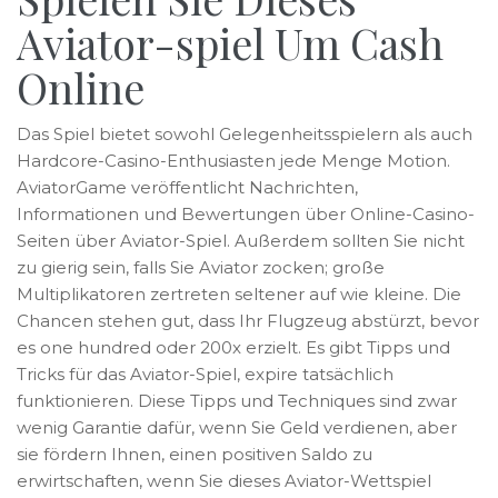
Aviator-spiel Um Cash
Online
Das Spiel bietet sowohl Gelegenheitsspielern als auch
Hardcore-Casino-Enthusiasten jede Menge Motion.
AviatorGame veröffentlicht Nachrichten,
Informationen und Bewertungen über Online-Casino-
Seiten über Aviator-Spiel. Außerdem sollten Sie nicht
zu gierig sein, falls Sie Aviator zocken; große
Multiplikatoren zertreten seltener auf wie kleine. Die
Chancen stehen gut, dass Ihr Flugzeug abstürzt, bevor
es one hundred oder 200x erzielt. Es gibt Tipps und
Tricks für das Aviator-Spiel, expire tatsächlich
funktionieren. Diese Tipps und Techniques sind zwar
wenig Garantie dafür, wenn Sie Geld verdienen, aber
sie fördern Ihnen, einen positiven Saldo zu
erwirtschaften, wenn Sie dieses Aviator-Wettspiel