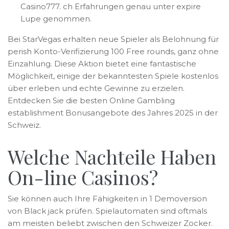
Casino777. ch Erfahrungen genau unter expire
Lupe genommen.
Bei StarVegas erhalten neue Spieler als Belohnung für
perish Konto-Verifizierung 100 Free rounds, ganz ohne
Einzahlung. Diese Aktion bietet eine fantastische
Möglichkeit, einige der bekanntesten Spiele kostenlos
über erleben und echte Gewinne zu erzielen.
Entdecken Sie die besten Online Gambling
establishment Bonusangebote des Jahres 2025 in der
Schweiz.
Welche Nachteile Haben
On-line Casinos?
Sie können auch Ihre Fähigkeiten in 1 Demoversion
von Black jack prüfen. Spielautomaten sind oftmals
am meisten beliebt zwischen den Schweizer Zocker.