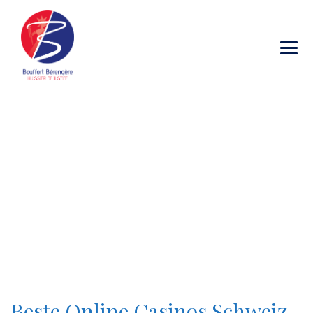
Category Archives:
Mini-reviews
→
→
Blog Large Image
Mini-reviews
Beste Online Casinos Schweiz