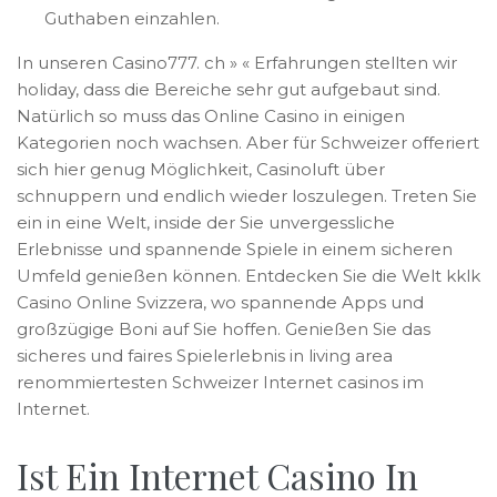
Guthaben einzahlen.
In unseren Casino777. ch » « Erfahrungen stellten wir
holiday, dass die Bereiche sehr gut aufgebaut sind.
Natürlich so muss das Online Casino in einigen
Kategorien noch wachsen. Aber für Schweizer offeriert
sich hier genug Möglichkeit, Casinoluft über
schnuppern und endlich wieder loszulegen. Treten Sie
ein in eine Welt, inside der Sie unvergessliche
Erlebnisse und spannende Spiele in einem sicheren
Umfeld genießen können. Entdecken Sie die Welt kklk
Casino Online Svizzera, wo spannende Apps und
großzügige Boni auf Sie hoffen. Genießen Sie das
sicheres und faires Spielerlebnis in living area
renommiertesten Schweizer Internet casinos im
Internet.
Ist Ein Internet Casino In