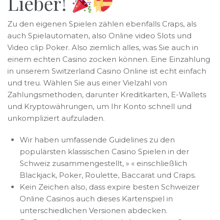
Lieber!
Zu den eigenen Spielen zählen ebenfalls Craps, als
auch Spielautomaten, also Online video Slots und
Video clip Poker. Also ziemlich alles, was Sie auch in
einem echten Casino zocken können. Eine Einzahlung
in unserem Switzerland Casino Online ist echt einfach
und treu. Wählen Sie aus einer Vielzahl von
Zahlungsmethoden, darunter Kreditkarten, E-Wallets
und Kryptowährungen, um Ihr Konto schnell und
unkompliziert aufzuladen.
Wir haben umfassende Guidelines zu den
populärsten klassischen Casino Spielen in der
Schweiz zusammengestellt, » « einschließlich
Blackjack, Poker, Roulette, Baccarat und Craps.
Kein Zeichen also, dass expire besten Schweizer
Online Casinos auch dieses Kartenspiel in
unterschiedlichen Versionen abdecken.