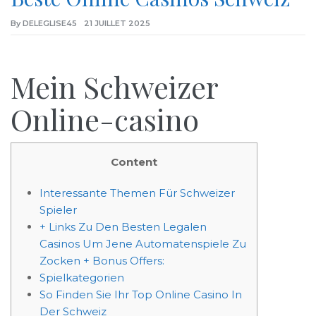
By
DELEGLISE45
21 JUILLET 2025
Mein Schweizer
Online-casino
Content
Interessante Themen Für Schweizer
Spieler
+ Links Zu Den Besten Legalen
Casinos Um Jene Automatenspiele Zu
Zocken + Bonus Offers:
Spielkategorien
So Finden Sie Ihr Top Online Casino In
Der Schweiz