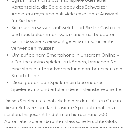
Egal, hinsichtlich Slots, Tischspiele oder aber
Kartenspiele, die Spielelobby des Schweizer
Anbieters mycasino hält viele exzellente Auswahl
für Sie bereit.
Sie müssen wissen, auf welche art Sie Ihr Cash rein
und raus bekommen, was manchmal bedeuten
kann, dass Sie zwei wichtige Finanzinstrumente
verwenden müssen.
Um auf deinem Smartphone in unserem Online »
« On line casino spielen zu können, brauchen Sie
eine stabile Internetverbindung darüber hinaus ein
Smartphone.
Diese geben den Spielern ein besonderes
Spielerlebnis und erfüllen deren kleinste Wünsche.
Dieses Spielhaus ist natürlich einer der tollsten Orte in
dieser Schweiz, um landbasierte Spielautomaten zu
spielen. Insgesamt findet man hierbei rund 200
Automatenspiele, darunter klassische Früchte-Slots,