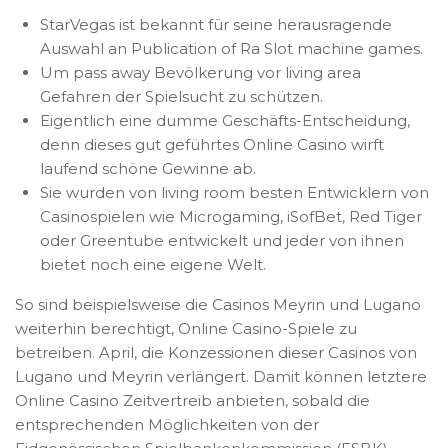
StarVegas ist bekannt für seine herausragende
Auswahl an Publication of Ra Slot machine games.
Um pass away Bevölkerung vor living area
Gefahren der Spielsucht zu schützen.
Eigentlich eine dumme Geschäfts-Entscheidung,
denn dieses gut geführtes Online Casino wirft
laufend schöne Gewinne ab.
Sie wurden von living room besten Entwicklern von
Casinospielen wie Microgaming, iSofBet, Red Tiger
oder Greentube entwickelt und jeder von ihnen
bietet noch eine eigene Welt.
So sind beispielsweise die Casinos Meyrin und Lugano
weiterhin berechtigt, Online Casino-Spiele zu
betreiben. April, die Konzessionen dieser Casinos von
Lugano und Meyrin verlängert. Damit können letztere
Online Casino Zeitvertreib anbieten, sobald die
entsprechenden Möglichkeiten von der