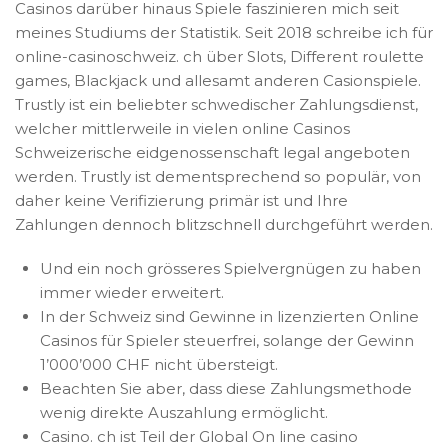
Casinos darüber hinaus Spiele faszinieren mich seit
meines Studiums der Statistik. Seit 2018 schreibe ich für
online-casinoschweiz. ch über Slots, Different roulette
games, Blackjack und allesamt anderen Casionspiele.
Trustly ist ein beliebter schwedischer Zahlungsdienst,
welcher mittlerweile in vielen online Casinos
Schweizerische eidgenossenschaft legal angeboten
werden. Trustly ist dementsprechend so populär, von
daher keine Verifizierung primär ist und Ihre
Zahlungen dennoch blitzschnell durchgeführt werden.
Und ein noch grösseres Spielvergnügen zu haben
immer wieder erweitert.
In der Schweiz sind Gewinne in lizenzierten Online
Casinos für Spieler steuerfrei, solange der Gewinn
1’000’000 CHF nicht übersteigt.
Beachten Sie aber, dass diese Zahlungsmethode
wenig direkte Auszahlung ermöglicht.
Casino. ch ist Teil der Global On line casino