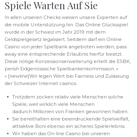
Spiele Warten Auf Sie
In allen unseren Checks weisen unsere Experten auf
die mobile Unterstützung hin. Das Online Glücksspiel
wurde in der Schweiz im Jahr 2019 mit dem
Geldspielgesetz legalisiert. Seitdem darf ein Online
Casino von jeder Spielbank angeboten werden, pass
away eine entsprechende Erlaubnis hierfür besitzt.
Diese nötige Konzessionserweiterung erteilt die ESBK,
perish Eidgenössische Spielbankenkommission. »
« [newline]Wir legen Wert bei Fairness und Zulassung
der Schweizer Internet casinos.
Trotzdem zocken relativ viele Menschen solche
Spiele, weil wirklich viele Menschen
dadurch Millionen von Franken gewonnen haben.
Sie bereithalten eine beeindruckende Spielvielfalt,
attraktive Boni ebenso ein sicheres Spielerlebnis.
Wir haben das On-line Casino bei unseren