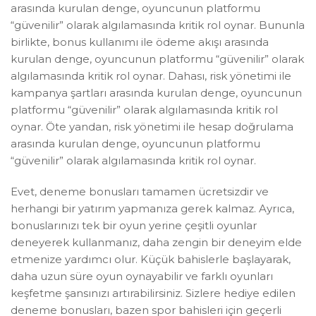
arasında kurulan denge, oyuncunun platformu
“güvenilir” olarak algılamasında kritik rol oynar. Bununla
birlikte, bonus kullanımı ile ödeme akışı arasında
kurulan denge, oyuncunun platformu “güvenilir” olarak
algılamasında kritik rol oynar. Dahası, risk yönetimi ile
kampanya şartları arasında kurulan denge, oyuncunun
platformu “güvenilir” olarak algılamasında kritik rol
oynar. Öte yandan, risk yönetimi ile hesap doğrulama
arasında kurulan denge, oyuncunun platformu
“güvenilir” olarak algılamasında kritik rol oynar.
Evet, deneme bonusları tamamen ücretsizdir ve
herhangi bir yatırım yapmanıza gerek kalmaz. Ayrıca,
bonuslarınızı tek bir oyun yerine çeşitli oyunlar
deneyerek kullanmanız, daha zengin bir deneyim elde
etmenize yardımcı olur. Küçük bahislerle başlayarak,
daha uzun süre oyun oynayabilir ve farklı oyunları
keşfetme şansınızı artırabilirsiniz. Sizlere hediye edilen
deneme bonusları, bazen spor bahisleri için geçerli