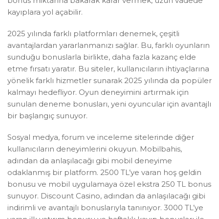
bonus miktarına bakarak karar vermek, uzun vadede
kayıplara yol açabilir.
2025 yılında farklı platformları denemek, çeşitli
avantajlardan yararlanmanızı sağlar. Bu, farklı oyunların
sunduğu bonuslarla birlikte, daha fazla kazanç elde
etme fırsatı yaratır. Bu siteler, kullanıcıların ihtiyaçlarına
yönelik farklı hizmetler sunarak 2025 yılında da popüler
kalmayı hedefliyor. Oyun deneyimini artırmak için
sunulan deneme bonusları, yeni oyuncular için avantajlı
bir başlangıç sunuyor.
Sosyal medya, forum ve inceleme sitelerinde diğer
kullanıcıların deneyimlerini okuyun. Mobilbahis,
adından da anlaşılacağı gibi mobil deneyime
odaklanmış bir platform. 2500 TL’ye varan hoş geldin
bonusu ve mobil uygulamaya özel ekstra 250 TL bonus
sunuyor. Discount Casino, adından da anlaşılacağı gibi
indirimli ve avantajlı bonuslarıyla tanınıyor. 3000 TL’ye