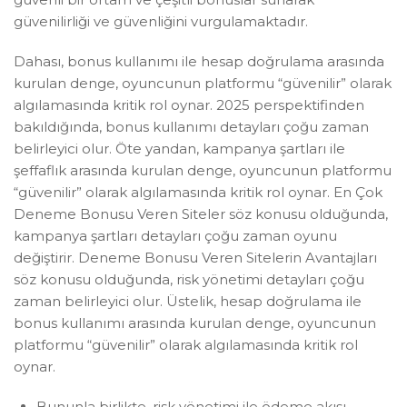
güvenilirliği ve güvenliğini vurgulamaktadır.
Dahası, bonus kullanımı ile hesap doğrulama arasında
kurulan denge, oyuncunun platformu “güvenilir” olarak
algılamasında kritik rol oynar. 2025 perspektifinden
bakıldığında, bonus kullanımı detayları çoğu zaman
belirleyici olur. Öte yandan, kampanya şartları ile
şeffaflık arasında kurulan denge, oyuncunun platformu
“güvenilir” olarak algılamasında kritik rol oynar. En Çok
Deneme Bonusu Veren Siteler söz konusu olduğunda,
kampanya şartları detayları çoğu zaman oyunu
değiştirir. Deneme Bonusu Veren Sitelerin Avantajları
söz konusu olduğunda, risk yönetimi detayları çoğu
zaman belirleyici olur. Üstelik, hesap doğrulama ile
bonus kullanımı arasında kurulan denge, oyuncunun
platformu “güvenilir” olarak algılamasında kritik rol
oynar.
Bununla birlikte, risk yönetimi ile ödeme akışı