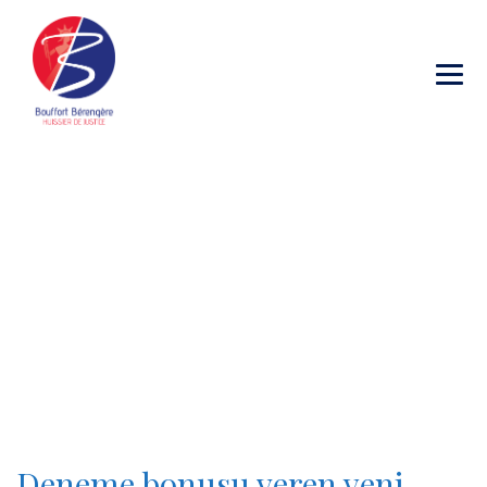
Category Archives:
1000BAZ
→
→
→
Blog Large Image
valleyventana.org
1000BAZ
Deneme bonusu veren yeni