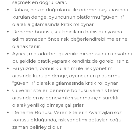
seçmek en doğru karar.
Dahası, hesap doğrulama ile ödeme akışı arasında
kurulan denge, oyuncunun platformu “güvenilir”
olarak algılamasında kritik rol oynar.
Deneme bonusu, kullanıcıların bahis dünyasına
adım atmadan önce riski değerlendirebilmelerine
olanak tanır.
Ayrıca, matadorbet güvenilir mi sorusunun cevabını
bu şekilde pratik yaparak kendiniz de görebilirsiniz.
Bu yüzden, bonus kullanımı ile risk yönetimi
arasında kurulan denge, oyuncunun platformu
“güvenilir” olarak algılamasında kritik rol oynar.
Güvenilir siteler, deneme bonusu veren siteler
arasında en iyi deneyimleri sunmak için sürekli
olarak yenilikçi olmaya çalışırlar.
Deneme Bonusu Veren Sitelerin Avantajları söz
konusu olduğunda, risk yönetimi detayları çoğu
zaman belirleyici olur.