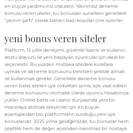
en büyük yardımcınız olacaktır. Yatırımsız deneme
bonusu veren siteler, bu bonusları sunarken genellikle
“çevrim şartı” olarak bilinen bazı koşullar öne sürerler.
yeni bonus veren siteler
Platform, 15 yıllık deneyimi, güvenilir lisansı ve kullanıcı
dostu arayüzü ile yeni başlayan oyuncular için ideal bir
seçenektir. Bu yüzden mutlaka sitedeki kurallara
uymak ve deneme bonusunu belirtilen şekilde almak
ve kullanmak gerekir. Genellikle deneme bonusu
veren bahis siteleri üye olduktan sonra, size vaat edilen
deneme bonusunu otomatik olarak oyuncu hesabınıza
yükler. Online bahis ve casino dünyasında yeni bir
maceraya atılmak isteyenler için en büyük
avantajlardan biri, platformların sunduğu yeni üye
bonuslarıdır. 2025 yılına geldiğimizde, bu bonuslar hem
çeşitlilik hem de değer açısından inanılmaz bir noktaya