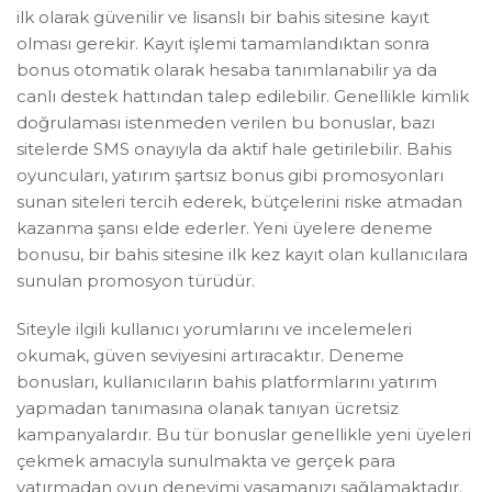
ilk olarak güvenilir ve lisanslı bir bahis sitesine kayıt
olması gerekir. Kayıt işlemi tamamlandıktan sonra
bonus otomatik olarak hesaba tanımlanabilir ya da
canlı destek hattından talep edilebilir. Genellikle kimlik
doğrulaması istenmeden verilen bu bonuslar, bazı
sitelerde SMS onayıyla da aktif hale getirilebilir. Bahis
oyuncuları, yatırım şartsız bonus gibi promosyonları
sunan siteleri tercih ederek, bütçelerini riske atmadan
kazanma şansı elde ederler. Yeni üyelere deneme
bonusu, bir bahis sitesine ilk kez kayıt olan kullanıcılara
sunulan promosyon türüdür.
Siteyle ilgili kullanıcı yorumlarını ve incelemeleri
okumak, güven seviyesini artıracaktır. Deneme
bonusları, kullanıcıların bahis platformlarını yatırım
yapmadan tanımasına olanak tanıyan ücretsiz
kampanyalardır. Bu tür bonuslar genellikle yeni üyeleri
çekmek amacıyla sunulmakta ve gerçek para
yatırmadan oyun deneyimi yaşamanızı sağlamaktadır.