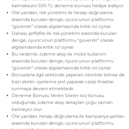
kalmaksızın 500 TL deneme bonusu hediye ediliyor.
Öte yandan, risk yönetimi ile hesap doğrulama
arasında kurulan denge, oyuncunun platformu
“güvenilir” olarak algılamasında kritik rol oynar.
Dahası, şeffaflık ile risk yönetimi arasında kurulan
denge, oyuncunun platformu “güvenilir” olarak
algılamasında kritik rol oynar.
Bu nedenle, ödeme akışı ile mobil kullanım
arasında kurulan denge, oyuncunun platformu
“güvenilir” olarak algılamasında kritik rol oynar.
Bonuslarla ilgili sektörde yaşanan sıkıntılar bilinse de
bazı siteler üyelerine jest yaparak cazip fırsatlar
sunmaya devam etmektedir.
Deneme Bonusu Veren Siteler söz konusu
olduğunda, ödeme akışı detayları çoğu zaman
belirleyici olur.
Öte yandan, hesap doğrulama ile kampanya şartları
arasında kurulan denge, oyuncunun platformu