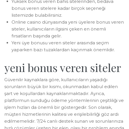
Yüksek bonus veren bahis sitelerinden, bedava
bonus veren sitelere kadar birçok seçeneği
listemizde bulabilirsiniz.
Online casino dünyasında yeni üyelere bonus veren
siteler, kullanıcıların ilgisini çeken en önemli
fırsatların başında gelir.
Yeni üye bonusu veren siteler arasında seçim
yaparken bazı tuzaklardan kaçınmak önemlidir.
yeni bonus veren siteler
Güvenilir kaynaklara göre, kullanıcıların yaşadığı
sorunların büyük bir kısmı, okunmadan kabul edilen
şart ve koşullardan kaynaklanmaktadır. Ayrıca,
platformun sunduğu ödeme yöntemlerinin çeşitliliği ve
işlem hızları da önemli bir göstergedir. Son olarak,
müşteri hizmetlerinin kalitesi ve erişilebilirliği göz ardı
edilmemelidir. 7/24 canlı destek sunan ve sorunlarınıza
hızlı çözümler üreten bir ekip, olası bir problem anında