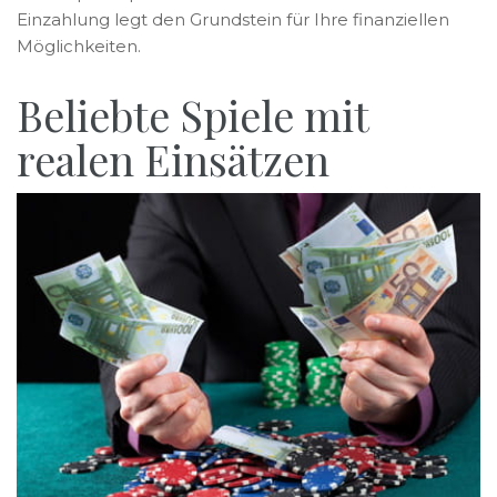
Einzahlung legt den Grundstein für Ihre finanziellen
Möglichkeiten.
Beliebte Spiele mit
realen Einsätzen