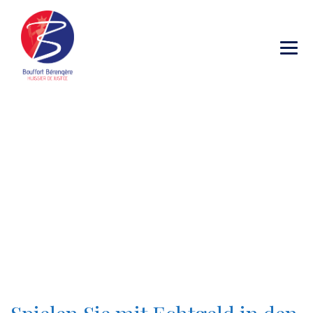
Category Archives:
2)
4010 links Mix
Casino (DE) DONE
→
→
Blog Large Image
2) 4010 links Mix Casino
(DE) DONE