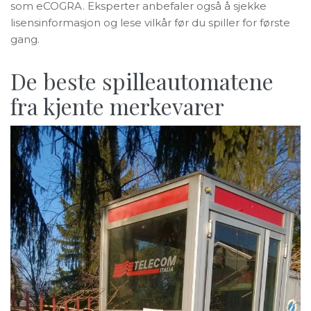
som eCOGRA. Eksperter anbefaler også å sjekke
lisensinformasjon og lese vilkår før du spiller for første
gang.
De beste spilleautomatene
fra kjente merkevarer