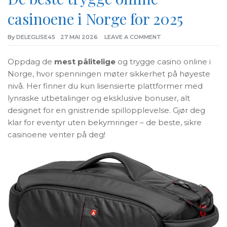
casinoene i Norge for 2025
By
DELEGLISE45
27 MAI 2026
LEAVE A COMMENT
Oppdag de
mest pålitelige
og trygge casino online i
Norge, hvor spenningen møter sikkerhet på høyeste
nivå. Her finner du kun lisensierte plattformer med
lynraske utbetalinger og eksklusive bonuser, alt
designet for en gnistrende spillopplevelse. Gjør deg
klar for eventyr uten bekymringer – de beste, sikre
casinoene venter på deg!