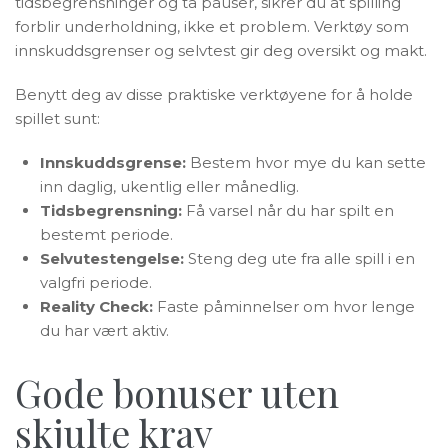
tidsbegrensninger og ta pauser, sikrer du at spilling
forblir underholdning, ikke et problem. Verktøy som
innskuddsgrenser og selvtest gir deg oversikt og makt.
Benytt deg av disse praktiske verktøyene for å holde
spillet sunt:
Innskuddsgrense:
Bestem hvor mye du kan sette
inn daglig, ukentlig eller månedlig.
Tidsbegrensning:
Få varsel når du har spilt en
bestemt periode.
Selvutestengelse:
Steng deg ute fra alle spill i en
valgfri periode.
Reality Check:
Faste påminnelser om hvor lenge
du har vært aktiv.
Gode bonuser uten
skjulte krav