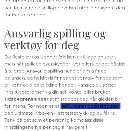
dokumentert sikkerhetssertifikater. Dette sikrer at du
kan fokusere på spillopplevelsen uten å bekymre deg
for transaksjonene.
Ansvarlig spilling og
verktøy for deg
De fleste av oss kjenner følelsen av å jage en seier,
men når spilletid overskygger livet ellers, er det på tide
å ta grep. Ansvarlig spilling handler om å finne
balansen, og heldigvis finnes det verktøy for deg som
gir kontroll tilbake i dine hender. Kanskje du setter
innskuddsgrenser via din spillkonto, eller bruker
tidsbegrensninger
som stopper deg når gleden blir
for intens. For noen er et
selvutestengelsesregister
den ultimate livbøyen – ett tastetrykk, og du får ro.
Tenk på det som et personlig kompass: disse
innstillingene hjelper deg å navigere i