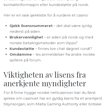
kontaktinformasjon eller kundestøtte på norsk.
Her er en rask sjekkliste for å vurdere et casino:
Sjekk lisensnummeret
– det skal være synlig
nederst på siden.
Brukervennlighet
– er siden på norsk og med
norske betalingsmetoder som Vipps?
Kundestøtte
– finnes live chat døgnet rundt?
Omdømme
– les anmeldelser fra andre norske
spillere på forum.
Viktigheten av lisens fra
anerkjente myndigheter
For å finne trygge norske nettcasinoer bør du først
sjekke om casinoet har en gyldig lisens fra et anerkjent
tilsynsorgan, som Malta Gaming Authority eller britiske