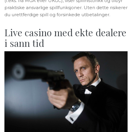
(f.eks. fra MGA eller UKGC), viser spillhistorikk og tilbyr
praktiske ansvarlige spillfunksjoner. Uten dette risikerer
du urettferdige spill og forsinkede utbetalinger.
Live casino med ekte dealere
i sann tid