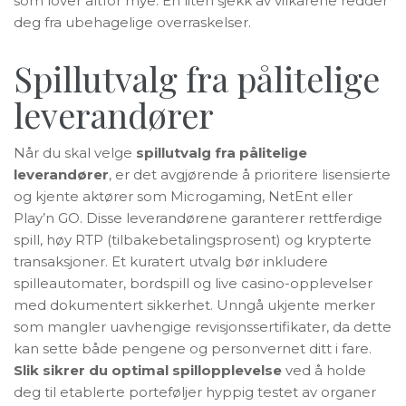
som lover altfor mye. En liten sjekk av vilkårene redder
deg fra ubehagelige overraskelser.
Spillutvalg fra pålitelige
leverandører
Når du skal velge
spillutvalg fra pålitelige
leverandører
, er det avgjørende å prioritere lisensierte
og kjente aktører som Microgaming, NetEnt eller
Play’n GO. Disse leverandørene garanterer rettferdige
spill, høy RTP (tilbakebetalingsprosent) og krypterte
transaksjoner. Et kuratert utvalg bør inkludere
spilleautomater, bordspill og live casino-opplevelser
med dokumentert sikkerhet. Unngå ukjente merker
som mangler uavhengige revisjonssertifikater, da dette
kan sette både pengene og personvernet ditt i fare.
Slik sikrer du optimal spillopplevelse
ved å holde
deg til etablerte porteføljer hyppig testet av organer