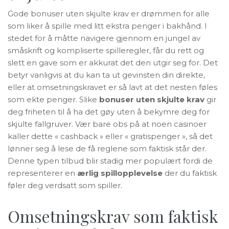
Gode bonuser uten skjulte krav er drømmen for alle
som liker å spille med litt ekstra penger i bakhånd. I
stedet for å måtte navigere gjennom en jungel av
småskrift og kompliserte spilleregler, får du rett og
slett en gave som er akkurat det den utgir seg for. Det
betyr vanligvis at du kan ta ut gevinsten din direkte,
eller at omsetningskravet er så lavt at det nesten føles
som ekte penger. Slike
bonuser uten skjulte krav
gir
deg friheten til å ha det gøy uten å bekymre deg for
skjulte fallgruver. Vær bare obs på at noen casinoer
kaller dette « cashback » eller « gratispenger », så det
lønner seg å lese de få reglene som faktisk står der.
Denne typen tilbud blir stadig mer populært fordi de
representerer en
ærlig spillopplevelse
der du faktisk
føler deg verdsatt som spiller.
Omsetningskrav som faktisk