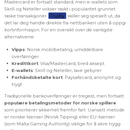
Mastercard er fortsatt standard, men e-wallets som
Skrill og Neteller vokser raskt i popularitet grunnet
raske transaksjoner.
Trustly
skiller seg spesielt ut, da
det lar deg handle direkte fra nettbanken uten å oppgi
kortinformasjon. For en oversikt over de vanligste
alternativene:
Vipps
: Norsk mobilbetaling, umiddelbare
overføringer
Kredittkort
: Visa/Mastercard, bred aksept
E-wallets
: Skrill og Neteller, lave gebyrer
Forhåndsbetalte kort
: Paysafecard, anonymt og
trygt
Tradisjonelle bankoverføringer er tregest, men fortsatt
populære betalingsmetoder for norske spillere
som prioriterer sikkerhet fremfor fart. Uansett metode
er norske lisenser (Norsk Tipping) eller EU-lisenser
(som Malta Gaming Authority) viktige for å sikre trygg