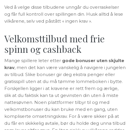
Ved å velge disse tilbudene unngår du overraskelser
og får full kontroll over spillingen din. Husk alltid å lese
vilkårene, selv ved påstått « ingen krav ».
Velkomsttilbud med frie
spinn og cashback
Mange spillere leter etter
gode bonuser uten skjulte
krav
, men det kan være vanskelig å navigere i jungelen
av tilbud. Slike bonuser gir deg ekstra penger eller
gratisspill uten at du må tømme lommeboken i bytte.
Forskjellen ligger i at kravene er rett frem og ærlige,
slik at du faktisk kan ta ut gevinsten din uten å miste
nattesøvnen. Noen plattformer tilbyr til og med
velkomstbonuser du kan bruke med en gang, uten
kompliserte omsetningskrav. For å være sikker på at
du får en skikkelig avtale, bør du holde deg unna tilbud