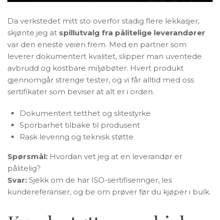
Da verkstedet mitt sto overfor stadig flere lekkasjer,
skjønte jeg at
spillutvalg fra pålitelige leverandører
var den eneste veien frem. Med en partner som
leverer dokumentert kvalitet, slipper man uventede
avbrudd og kostbare miljøbøter. Hvert produkt
gjennomgår strenge tester, og vi får alltid med oss
sertifikater som beviser at alt er i orden.
Dokumentert tetthet og slitestyrke
Sporbarhet tilbake til produsent
Rask levering og teknisk støtte
Spørsmål:
Hvordan vet jeg at en leverandør er
pålitelig?
Svar:
Sjekk om de har ISO-sertifiseringer, les
kundereferanser, og be om prøver før du kjøper i bulk.