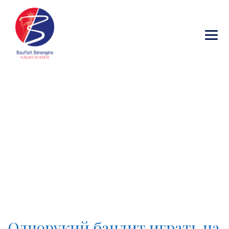
Category Archives:
ancorallZ 2000
→
→
→
Blog Large Image
rusolidarnost.ru
ancorallZ 2000
Однорукий бандит играть на