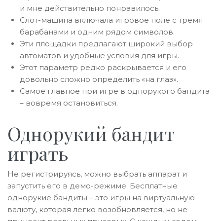
и мне действительно понравилось.
Слот-машина включала игровое поле с тремя
барабанами и одним рядом символов.
Эти площадки предлагают широкий выбор
автоматов и удобные условия для игры.
Этот параметр редко раскрывается и его
довольно сложно определить «на глаз».
Самое главное при игре в однорукого бандита
– вовремя остановиться.
Однорукий бандит
играть
Не регистрируясь, можно выбрать аппарат и
запустить его в демо-режиме. Бесплатные
однорукие бандиты – это игры на виртуальную
валюту, которая легко возобновляется, но не