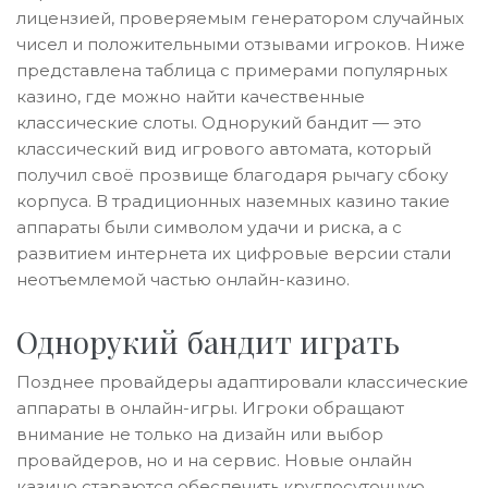
лицензией, проверяемым генератором случайных
чисел и положительными отзывами игроков. Ниже
представлена таблица с примерами популярных
казино, где можно найти качественные
классические слоты. Однорукий бандит — это
классический вид игрового автомата, который
получил своё прозвище благодаря рычагу сбоку
корпуса. В традиционных наземных казино такие
аппараты были символом удачи и риска, а с
развитием интернета их цифровые версии стали
неотъемлемой частью онлайн-казино.
Однорукий бандит играть
Позднее провайдеры адаптировали классические
аппараты в онлайн-игры. Игроки обращают
внимание не только на дизайн или выбор
провайдеров, но и на сервис. Новые онлайн
казино стараются обеспечить круглосуточную