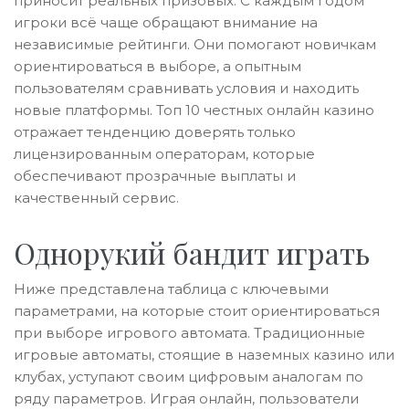
приносит реальных призовых. С каждым годом
игроки всё чаще обращают внимание на
независимые рейтинги. Они помогают новичкам
ориентироваться в выборе, а опытным
пользователям сравнивать условия и находить
новые платформы. Топ 10 честных онлайн казино
отражает тенденцию доверять только
лицензированным операторам, которые
обеспечивают прозрачные выплаты и
качественный сервис.
Однорукий бандит играть
Ниже представлена таблица с ключевыми
параметрами, на которые стоит ориентироваться
при выборе игрового автомата. Традиционные
игровые автоматы, стоящие в наземных казино или
клубах, уступают своим цифровым аналогам по
ряду параметров. Играя онлайн, пользователи