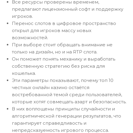
Все ресурсы проверены временем,
предлагают лицензионный софт и поддержку
игроков.
Перенос слотов в цифровое пространство
открыл для игроков массу новых
возможностей.
При выборе стоит обращать внимание не
только на дизайн, но и на RTP слота.
Он поможет понять механику и выработать
собственную стратегию без риска для
кошелька.
Эти параметры показывают, почему топ 10
честных онлайн казино остаётся
востребованной темой среди пользователей,
которые хотят совмещать азарт и безопасность.
В них воплощены принципы случайности и
алгоритмической генерации результатов, что
гарантирует справедливость и
непредсказуемость игрового процесса.