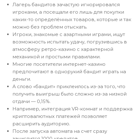
Лагерь бандитов зачастую игнорировался
игроками, а посещали его лишь для покупки
каких-то определённых товаров, которые и так
можно без проблем отыскать.
Игроки, знакомые с азартными играми, ищут
возможность испытать удачу, погрузившись в
атмосферу ретро-казино с характерной
механикой и простыми правилами.
Многие посетители интернет-казино
предпочитают в однорукий бандит играть на
деньги.
А слово «бандит» приклеилось из-за того, что
получить выигрыш было сложно из-за низкой
отдачи — 0,15%.
Например, интеграция VR-комнат и поддержка
криптовалютных платежей позволяет
расширить аудиторию.
После запуска автомата на счет сразу
зачислится 1000 кредитов.