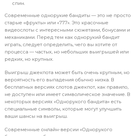
спин.
Современные однорукие бандиты — это не просто
старые «фрукты» или «777». Это красочные
видеослоты с интересными сюжетами, бонусами и
механиками. Перед тем как однорукий бандит
играть, следует определить, чего вы хотите от
процесса — частых, но небольших выигрышей или
редких, но крупных.
Выигрыш джекпота может быть очень крупным, но
вероятность его выпадения обычно низка. В
бесплатных версиях слотов джекпот, как правило,
не доступен или имеет символическое значение. В
некоторых версиях «Однорукого бандита» есть
специальные символы, которые могут улучшить
ваши шансы на выигрыш.
Современные онлайн-версии «Однорукого