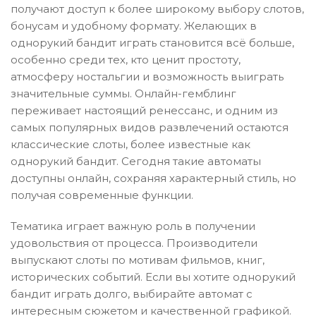
получают доступ к более широкому выбору слотов,
бонусам и удобному формату. Желающих в
однорукий бандит играть становится всё больше,
особенно среди тех, кто ценит простоту,
атмосферу ностальгии и возможность выиграть
значительные суммы. Онлайн-гемблинг
переживает настоящий ренессанс, и одним из
самых популярных видов развлечений остаются
классические слоты, более известные как
однорукий бандит. Сегодня такие автоматы
доступны онлайн, сохраняя характерный стиль, но
получая современные функции.
Тематика играет важную роль в получении
удовольствия от процесса. Производители
выпускают слоты по мотивам фильмов, книг,
исторических событий. Если вы хотите однорукий
бандит играть долго, выбирайте автомат с
интересным сюжетом и качественной графикой.