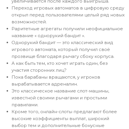
увеличивается после каждого выигрыша.
Переход игровых автоматов в цифровую среду
открыл перед пользователями целый ряд новых
возможностей.
Раритетные агрегаты получили неофициальное
название « однорукий бандит ».
Однорукий бандит — это классический вид
игрового автомата, который получил своё
прозвище благодаря рычагу сбоку корпуса.
А как быть тем, кто хочет играть один, без
участия сторонних лиц?
Пока барабаны вращаются, у игроков
вырабатывается адреналин.
Это классическое название слот-машины,
известной своими рычагами и простыми
правилами.
Кроме того, онлайн-слоты предлагают более
высокие коэффициенты выплат, широкий
выбор тем и дополнительные бонусные