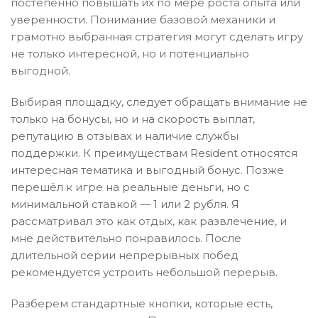
постепенно повышать их по мере роста опыта или
уверенности. Понимание базовой механики и
грамотно выбранная стратегия могут сделать игру
не только интересной, но и потенциально
выгодной.
Выбирая площадку, следует обращать внимание не
только на бонусы, но и на скорость выплат,
репутацию в отзывах и наличие службы
поддержки. К преимуществам Resident относятся
интересная тематика и выгодный бонус. Позже
перешёл к игре на реальные деньги, но с
минимальной ставкой — 1 или 2 рубля. Я
рассматривал это как отдых, как развлечение, и
мне действительно понравилось. После
длительной серии непрерывных побед
рекомендуется устроить небольшой перерыв.
Разберем стандартные кнопки, которые есть,