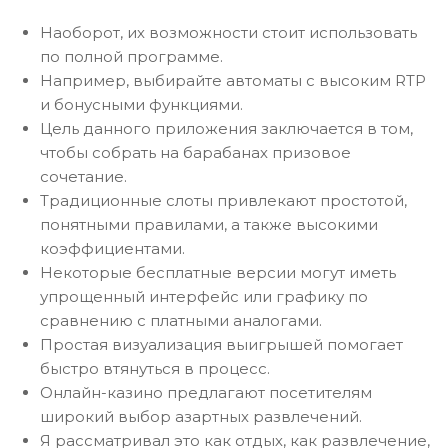
Наоборот, их возможности стоит использовать
по полной программе.
Например, выбирайте автоматы с высоким RTP
и бонусными функциями.
Цель данного приложения заключается в том,
чтобы собрать на барабанах призовое
сочетание.
Традиционные слоты привлекают простотой,
понятными правилами, а также высокими
коэффициентами.
Некоторые бесплатные версии могут иметь
упрощенный интерфейс или графику по
сравнению с платными аналогами.
Простая визуализация выигрышей помогает
быстро втянуться в процесс.
Онлайн-казино предлагают посетителям
широкий выбор азартных развлечений.
Я рассматривал это как отдых, как развлечение,