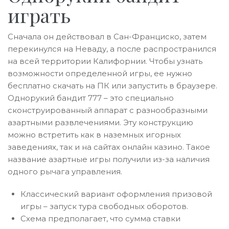
играть
Сначала он действовал в Сан-Франциско, затем
перекинулся на Неваду, а после распространился
на всей территории Калифорнии. Чтобы узнать
возможности определенной игры, ее нужно
бесплатно скачать на ПК или запустить в браузере.
Однорукий бандит 777 – это специально
сконструированный аппарат с разнообразными
азартными развлечениями. Эту конструкцию
можно встретить как в наземных игорных
заведениях, так и на сайтах онлайн казино. Такое
название азартные игры получили из-за наличия
одного рычага управления.
Классический вариант оформления призовой
игры – запуск тура свободных оборотов.
Схема предполагает, что сумма ставки