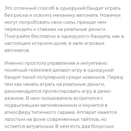
Это отличный способ в однорукий бандит играть
без риска и освоить механику автомата. Новички
могут попробовать свои силы, прежде чем
переходить к ставкам на реальные деньги.
Поиграйте бесплатно в однорукого бандита, как в
настоящем игорном доме, в зале игровых
автоматов.
Именно простота управления и интуитивно
понятный геймплей делают игру в однорукий
бандит такой популярной среди новичков. Перед
тем как начать играть на реальные деньги,
рекомендуется протестировать игру в демо-
режиме. В нем пользователь встретится с
подвыпившим автомехаником и окунется в
атмосферу типичного гаража. Аппарат кажется
простым на фоне современных тайтлов, но
остается актуальным. В нем есть два бонусных