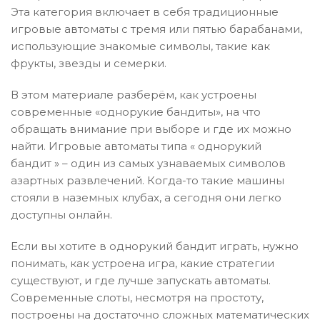
Эта категория включает в себя традиционные
игровые автоматы с тремя или пятью барабанами,
использующие знакомые символы, такие как
фрукты, звезды и семерки.
В этом материале разберём, как устроены
современные «однорукие бандиты», на что
обращать внимание при выборе и где их можно
найти. Игровые автоматы типа « однорукий
бандит » – один из самых узнаваемых символов
азартных развлечений. Когда-то такие машины
стояли в наземных клубах, а сегодня они легко
доступны онлайн.
Если вы хотите в однорукий бандит играть, нужно
понимать, как устроена игра, какие стратегии
существуют, и где лучше запускать автоматы.
Современные слоты, несмотря на простоту,
построены на достаточно сложных математических