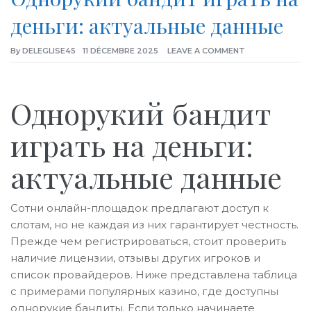
деньги: актуальные данные
By
DELEGLISE45
11 DÉCEMBRE 2025
LEAVE A COMMENT
Однорукий бандит
играть на деньги:
актуальные данные
Сотни онлайн-площадок предлагают доступ к
слотам, но не каждая из них гарантирует честность.
Прежде чем регистрироваться, стоит проверить
наличие лицензии, отзывы других игроков и
список провайдеров. Ниже представлена таблица
с примерами популярных казино, где доступны
однорукие бандиты. Если только начинаете