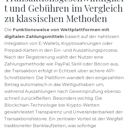
t und Gebühren im Vergleich
zu klassischen Methoden
Die
Funktionsweise von Wettplattformen mit
digitalen Zahlungsmitteln
basiert auf der nahtlosen
Integration von E-Wallets, Kryptowährungen oder
Prepaid-Karten in den Ein- und Auszahlungsprozess.
Nach der Registrierung wählt der Nutzer eine
Zahlungsmethode wie PayPal, Skrill oder Bitcoin aus,
die Transaktion erfolgt in Echtzeit über sichere API-
Schnittstellen. Die Plattform wandelt den eingezahlten
Betrag automatisch in das Wettguthaben um,
während Auszahlungen nach Gewinnprüfung ebenso
schnell zurückfließen. Besonders wichtig: Die
Blockchain-Technologie bei Krypto-Wetten
gewährleistet Transparenz und Unveränderbarkeit der
Transaktionshistorie. Ein zentraler Vorteil ist der Wegfall
traditioneller Banklaufzeiten, was sofortige