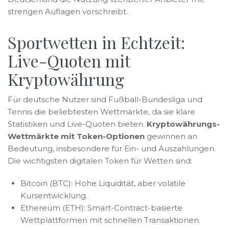
strengen Auflagen vorschreibt.
Sportwetten in Echtzeit:
Live-Quoten mit
Kryptowährung
Für deutsche Nutzer sind Fußball-Bundesliga und
Tennis die beliebtesten Wettmärkte, da sie klare
Statistiken und Live-Quoten bieten.
Kryptowährungs-
Wettmärkte mit Token-Optionen
gewinnen an
Bedeutung, insbesondere für Ein- und Auszahlungen.
Die wichtigsten digitalen Token für Wetten sind:
Bitcoin (BTC): Hohe Liquidität, aber volatile
Kursentwicklung.
Ethereum (ETH): Smart-Contract-basierte
Wettplattformen mit schnellen Transaktionen.