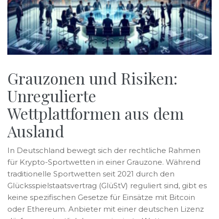
Grauzonen und Risiken:
Unregulierte
Wettplattformen aus dem
Ausland
In Deutschland bewegt sich der rechtliche Rahmen
für Krypto-Sportwetten in einer Grauzone. Während
traditionelle Sportwetten seit 2021 durch den
Glücksspielstaatsvertrag (GlüStV) reguliert sind, gibt es
keine spezifischen Gesetze für Einsätze mit Bitcoin
oder Ethereum. Anbieter mit einer deutschen Lizenz