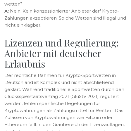
wetten?
A:
Nein. Kein konzessionierter Anbieter darf Krypto-
Zahlungen akzeptieren. Solche Wetten sind illegal und
nicht einklagbar.
Lizenzen und Regulierung:
Anbieter mit deutscher
Erlaubnis
Der rechtliche Rahmen für Krypto-Sportwetten in
Deutschland ist komplex und nicht abschließend
geklärt. Während traditionelle Sportwetten durch den
Glücksspielstaatsvertrag 2021 (GlüStV 2021) reguliert
werden, fehlen spezifische Regelungen für
Kryptowährungen als Zahlungsmittel für Wetten. Das
Zulassen von Kryptowährungen wie Bitcoin oder
Ethereum fällt in den Graubereich der Lizenzauflagen,