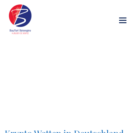
Category Archives:
1)14980 links Mix
Crypto betting DONE
→
→
Blog Large Image
1)14980 links Mix Crypto
betting DONE