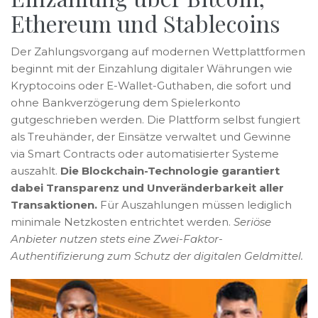
Ethereum und Stablecoins
Der Zahlungsvorgang auf modernen Wettplattformen
beginnt mit der Einzahlung digitaler Währungen wie
Kryptocoins oder E-Wallet-Guthaben, die sofort und
ohne Bankverzögerung dem Spielerkonto
gutgeschrieben werden. Die Plattform selbst fungiert
als Treuhänder, der Einsätze verwaltet und Gewinne
via Smart Contracts oder automatisierter Systeme
auszahlt.
Die Blockchain-Technologie garantiert
dabei Transparenz und Unveränderbarkeit aller
Transaktionen.
Für Auszahlungen müssen lediglich
minimale Netzkosten entrichtet werden.
Seriöse
Anbieter nutzen stets eine Zwei-Faktor-
Authentifizierung zum Schutz der digitalen Geldmittel.