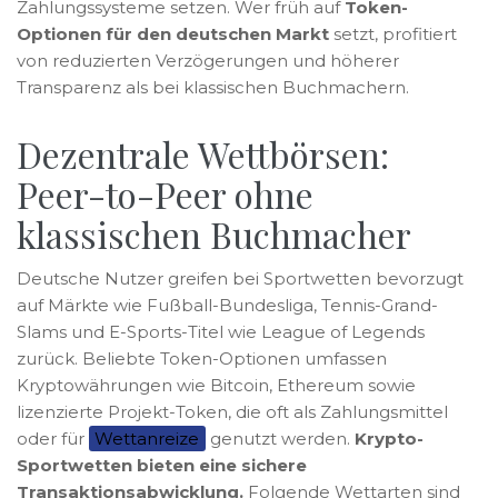
Zahlungssysteme setzen. Wer früh auf
Token-
Optionen für den deutschen Markt
setzt, profitiert
von reduzierten Verzögerungen und höherer
Transparenz als bei klassischen Buchmachern.
Dezentrale Wettbörsen:
Peer-to-Peer ohne
klassischen Buchmacher
Deutsche Nutzer greifen bei Sportwetten bevorzugt
auf Märkte wie Fußball-Bundesliga, Tennis-Grand-
Slams und E-Sports-Titel wie League of Legends
zurück. Beliebte Token-Optionen umfassen
Kryptowährungen wie Bitcoin, Ethereum sowie
lizenzierte Projekt-Token, die oft als Zahlungsmittel
oder für
Wettanreize
genutzt werden.
Krypto-
Sportwetten bieten eine sichere
Transaktionsabwicklung.
Folgende Wettarten sind