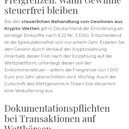
steuerfrei bleiben
Bei der
steuerlichen Behandlung von Gewinnen aus
Krypto-Wetten
gilt in Deutschland die Einordnung als
sonstige Einkünfte nach § 22 Nr. 3 EStG. Entscheidend
ist die Spekulationsfrist von nur einem Jahr: Erzielen Sie
den Gewinn durch Verkauf der Kryptowährung
innerhalb dieser Frist nach der Einzahlung auf die
Wettplattform, unterliegt dieser voll der
Einkommensteuer – sofern die Freigrenze von 1.000
Euro pro Jahr überschritten wird. Wichtig: Auch die
Gutschrift des Wettgewinns in Token löst steuerlich
eine Veräußerung aus.
Dokumentationspflichten
bei Transaktionen auf
Wettbörsen