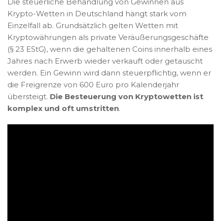
Die steuerliche Behandlung von Gewinnen aus
Krypto-Wetten in Deutschland hängt stark vom
Einzelfall ab. Grundsätzlich gelten Wetten mit
Kryptowährungen als private Veräußerungsgeschäfte
(§ 23 EStG), wenn die gehaltenen Coins innerhalb eines
Jahres nach Erwerb wieder verkauft oder getauscht
werden. Ein Gewinn wird dann steuerpflichtig, wenn er
die Freigrenze von 600 Euro pro Kalenderjahr
übersteigt.
Die Besteuerung von Kryptowetten ist
komplex und oft umstritten
.