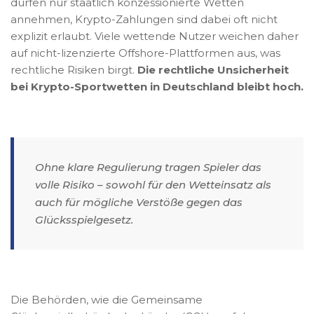
dürfen nur staatlich konzessionierte Wetten
annehmen, Krypto-Zahlungen sind dabei oft nicht
explizit erlaubt. Viele wettende Nutzer weichen daher
auf nicht-lizenzierte Offshore-Plattformen aus, was
rechtliche Risiken birgt.
Die rechtliche Unsicherheit
bei Krypto-Sportwetten in Deutschland bleibt hoch.
Ohne klare Regulierung tragen Spieler das
volle Risiko – sowohl für den Wetteinsatz als
auch für mögliche Verstöße gegen das
Glücksspielgesetz.
Die Behörden, wie die Gemeinsame