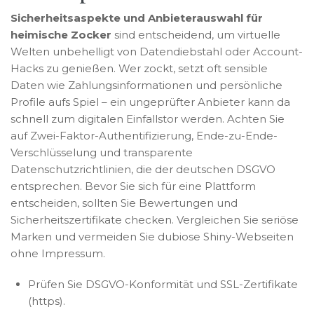
Sicherheitsaspekte und Anbieterauswahl für
heimische Zocker
sind entscheidend, um virtuelle
Welten unbehelligt von Datendiebstahl oder Account-
Hacks zu genießen. Wer zockt, setzt oft sensible
Daten wie Zahlungsinformationen und persönliche
Profile aufs Spiel – ein ungeprüfter Anbieter kann da
schnell zum digitalen Einfallstor werden. Achten Sie
auf Zwei-Faktor-Authentifizierung, Ende-zu-Ende-
Verschlüsselung und transparente
Datenschutzrichtlinien, die der deutschen DSGVO
entsprechen. Bevor Sie sich für eine Plattform
entscheiden, sollten Sie Bewertungen und
Sicherheitszertifikate checken. Vergleichen Sie seriöse
Marken und vermeiden Sie dubiose Shiny-Webseiten
ohne Impressum.
Prüfen Sie DSGVO-Konformität und SSL-Zertifikate
(https).