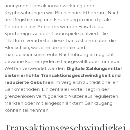
anonymen Transaktionsabwicklung über
Kryptowährungen wie Bitcoin oder Ethereum. Nach
der Registrierung und Einzahlung in eine digitale
Geldbörse des Anbieters werden Einsätze auf
Sportereignisse oder Casinospiele platziert. Die
Plattform verarbeitet diese Transaktionen über die
Blockchain, was eine dezentrale und
manipulationsresistente Buchführung ermöglicht.
Gewinne können jederzeit ausgezahlt oder für neue
Wetten verwendet werden.
Digitale Zahlungsmittel
bieten erhöhte Transaktionsgeschwindigkeit und
reduzierte Gebühren
im Vergleich zu traditionellen
Bankmethoden. Ein zentraler Vorteil liegt in der
grenzenlosen Verfügbarkeit: Nutzer aus regulierten
Märkten oder mit eingeschränktem Bankzugang
können teilnehmen.
Transaktionsgeschwindigkei